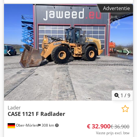
Bouwjaar: 1988. Voorste hefinrichting. Voorste aftakas. 30
Advertentie
km/u versnellingsbak. Cedpfezdmutex Aizsha Prijs: €
24.500,00 (exclusief BTW). Locatie: null
1
/
9
Lader
CASE
1121 F Radlader
€ 32.900
Ober-Mörlen
308 km
€ 36.900
Vaste prijs excl. btw