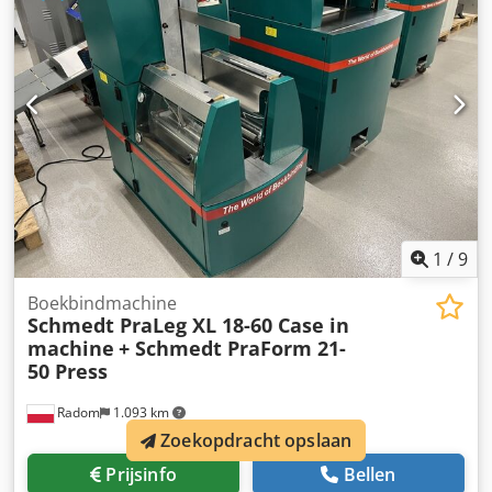
1
/
9
Boekbindmachine
Schmedt PraLeg XL 18-60 Case in
machine
+ Schmedt PraForm 21-
50 Press
Radom
1.093 km
Zoekopdracht opslaan
Prijsinfo
Bellen