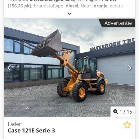
(156,36 pk)
, brandstoftype:
diesel
, kleur:
oranje
, eerste
registratie:
07/2013
, Bouwjaar:
2012
, bedrijfsturen:
15.109
h
, Algemene informatie Bouwjaar: 2012 Serienummer:
Advertentie
DCH210R5NCEAH2500 Technische informatie Aantal
cilinders: 4 Leeggewicht: 22.600 kg Functioneel
Werkbreedte: 300 cm CE-markering: ja Staat Technische
staat: zeer goed Optische staat: zeer goed Financiële
informatie Prijs: op aanvraag Garantie Csdpfx Aiey En
Ndszjha Garantie: Van eerste eigenaar, volledig
dealeronderhouden, direct inzetbaar! - 80% rupsloopwerk
- Inclusief 3 bakken: 1300 mm, 450 mm en 2000 mm
slotenbak - Optioneel met TOPCON 3D-systeem uit 2021
1
/
15
Lader
Case
121E Serie 3