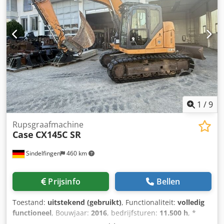
1
/
9
Rupsgraafmachine
Case
CX145C SR
Sindelfingen
460 km
Prijsinfo
Bellen
Toestand:
uitstekend (gebruikt)
, Functionaliteit:
volledig
functioneel
, Bouwjaar:
2016
, bedrijfsturen:
11.500 h
, *
11.500 bedrijfsuren * Bedrijfsgewicht 15.700 kg Chjdpfx