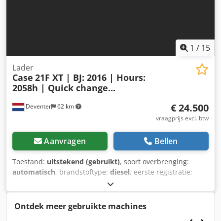
1
/
15
Lader
Case
21F XT | BJ: 2016 | Hours:
2058h | Quick change...
€ 24.500
Deventer
62 km
vraagprijs excl. btw
Aanvragen
Bellen
Toestand:
uitstekend (gebruikt)
, soort overbrenging:
automatisch
, brandstoftype:
diesel
, eerste registratie:
06/2016
, Bouwjaar:
2016
, bedrijfsturen:
2.058 h
, Uitrusting:
cabine
, = Verdere opties en accessoires = - Afgesloten
cabine - Radio/cd-speler = Opmerkingen = CASE 21F XT
Ontdek meer gebruikte machines
wiellader, bouwjaar 2016, met slechts 2.058 draaiuren.