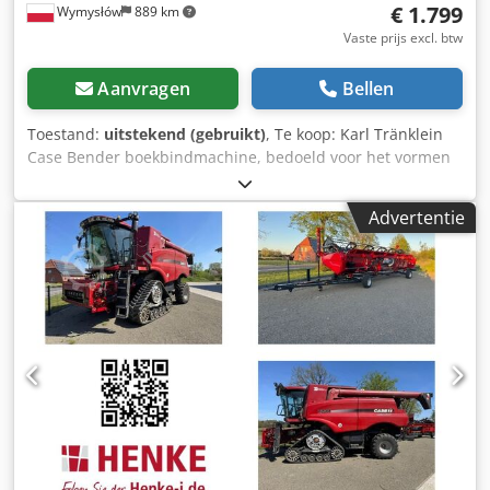
€ 1.799
Wymysłów
889 km
Vaste prijs excl. btw
Aanvragen
Bellen
Toestand:
uitstekend (gebruikt)
, Te koop: Karl Tränklein
Case Bender boekbindmachine, bedoeld voor het vormen
en buigen van ruggen van harde boekomslagen. Het
apparaat geeft omslagen de juiste radius, waardoor deze
Advertentie
perfect aansluiten op het boekblok. De machine is
uitgerust met verstelbare rollen waarmee deze kan
worden aangepast aan verschillende omslagdiktes. De
robuuste gietijzeren constructie zorgt voor hoge precisie
en jarenlang gebruik. Technische gegevens: Fabrikant: Karl
Tränklein Type: Case Bender / rugvormmachine
Werkbreedte: ca. 600 mm Instelbare roldraad Stabiele
gietijzeren constructie Elektrische aandrijving Werktafel
Staat: gebruikt Toepassingen: productie van hardcover
boeken, boekbinderijen, drukkerijen, Cjdpfx
Aoziwnbeizeha grafische bedrijven, productie van albums,
catalogi en omslagen.