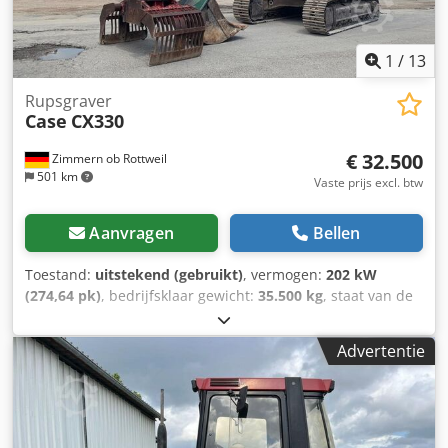
1
/
13
Rupsgraver
Case
CX330
€ 32.500
Zimmern ob Rottweil
501 km
Vaste prijs excl. btw
Aanvragen
Bellen
Toestand:
uitstekend (gebruikt)
, vermogen:
202 kW
(274,64 pk)
, bedrijfsklaar gewicht:
35.500 kg
, staat van de
ketting:
70 %
, Bouwjaar:
2006
, bedrijfsturen:
9.139 h
,
Uitrusting:
airconditioning
, CASE CX330 Bouwjaar: 2006
Advertentie
Bedrijfstijden: 9.139 uur Gesloten cabine Airconditioning
Radio Centrale smering Standaard giek Steel: 3,30 m
Volledige hydraulische leidingen (voor hamer, grijper,
schaar) Snelwisselsysteem OQ80 1x bak – 800 mm breed
Csdpjzp Rm Rsfx Aizjha 1x grijper – functioneert, maar