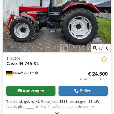
heeft reparatie nodig Onderstel in goede staat, circa 70%
over Bodemplaten 600 mm breed Isuzu motor met 202 kW
CE-keuring Transportafmetingen: 10,8 x 3 x 3,40 m
Bedrijfsgewicht: 35,5 ton.
1
/
10
Tractor
Case IH
745 XL
€ 24.500
Prüm
228 km
Vaste prijs excl. btw
Aanvragen
Bellen
Toestand:
gebruikt
, Bouwjaar:
1988
, vermogen:
53 kW
(72,06 pk)
, _____IHC 754 XL, afkomstig van de eerste
eigenaar, in uitstekende staat. Bedrijfstijden: ca. 8.600 uur.