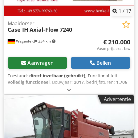
1
/
17
Maaidorser
Case IH
Axial-Flow 7240
€ 210.000
Wagenfeld
234 km
Vaste prijs excl. btw
Aanvragen
Bellen
Toestand:
direct inzetbaar (gebruikt)
, Functionaliteit:
volledig functioneel
, Bouwjaar:
2017
, bedrijfsturen:
1.706
h
, vermogen:
366 kW (497,62 pk)
, brandstoftype:
diesel
,
maximale snelheid:
30 km/h
, eerste registratie:
07/2017
,
Advertentie
volgende keuring (TÜV):
07/2026
, achterbandmaat:
500/85
R24
, machine-/voertuignummer:
YHG233775
, Uitrusting:
aanhangwagenkoppeling, airconditioning, cabine,
koolzaadsnijder, verlichting
, Namens een bevoegde partij
bieden wij hierbij het volgende gebruikte artikel te koop
aan: Chodszabtdspfx Aizsa Case-IH maaidorser AF 7240