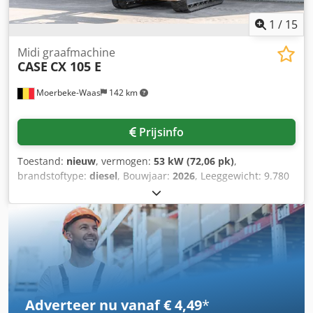
staat: zeer goed Serienummer: FNH121ESNCHP00140
Neem contact op met Gerrit Haverhoek voor meer
1
/
15
informatie.
Midi graafmachine
CASE
CX 105 E
Moerbeke-Waas
142 km
Prijsinfo
Toestand:
nieuw
, vermogen:
53 kW (72,06 pk)
,
brandstoftype:
diesel
, Bouwjaar:
2026
, Leeggewicht: 9.780
kg Neem contact op met KEY-TEC Sales voor meer
informatie. Chsdpfx Aiozrrw Aszja
Adverteer nu vanaf € 4,49
*