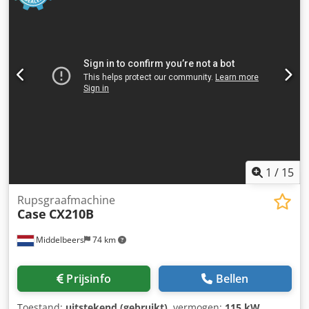
1
/
15
Rupsgraafmachine
Case
CX210B
Middelbeers
74 km
Prijsinfo
Bellen
Toestand:
uitstekend (gebruikt)
, vermogen:
115 kW