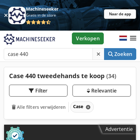
Machineseeker
Naar de app
Gratis in de store
Verkopen
Zoeken
Case 440 tweedehands te koop
(34)
Filter
Relevantie
Case
Alle filters verwijderen
Advertentie