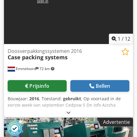
1
/
12
Doosverpakkingssystemen 2016
Case packing systems
Emmeloord
72 km
Prijsinfo
Bellen
Bouwjaar:
2016
, Toestand:
gebruikt
, Op voorraad in de
eerste week van september Cedpsw S Dn Iofx Aizsha
Advertentie