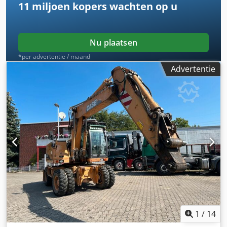
11 miljoen kopers
wachten op u
Nu plaatsen
*per advertentie / maand
Advertentie
1
/
14