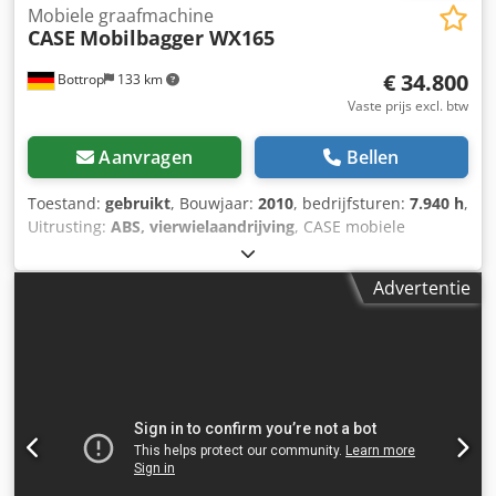
Mobiele graafmachine
CASE
Mobilbagger WX165
€ 34.800
Bottrop
133 km
Vaste prijs excl. btw
Aanvragen
Bellen
Toestand:
gebruikt
, Bouwjaar:
2010
, bedrijfsturen:
7.940 h
,
Uitrusting:
ABS, vierwielaandrijving
, CASE mobiele
graafmachine Type: WX165 (hydraulische graafmachine)
Typegoedkeuringsnummer: N211 Motorfabrikant: Case
Advertentie
Motorvermogen: 105 kW Bedrijfstijden: 7940 uur
Toelaatbaar totaalgewicht: 18000 kg Transportlengte: 8,19
m Transportbreedte: 1,91 m Transporthoogte: 2,89 m
Chsdpfx Aiozripcjzsa Kleur: geel - Bediening met joystick -
Egaliseerblad - Camera Wij ondersteunen u graag ook op
het gebied van financiering/leasing, in samenwerking met
onze partners. Alle gegevens onder voorbehoud. Fouten en
tussenverkoop voorbehouden.