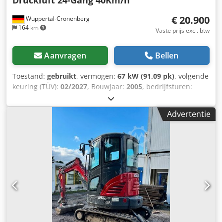
Druckluft 24-Gang 40Km/h
895 x 357 x 300 cm Motormerk: Case
€ 20.900
Wuppertal-Cronenberg
164 km
Vaste prijs excl. btw
Aanvragen
Bellen
Toestand:
gebruikt
, vermogen:
67 kW (91,09 pk)
, volgende
keuring (TÜV):
02/2027
, Bouwjaar:
2005
, bedrijfsturen:
9.560 h
, Uitrusting:
airconditioning, cabine,
vierwielaandrijving
, Duitse trekker, tot voor kort in gebruik.
Advertentie
2e eigenaar, beide keren in handen van een
overheidsparkbeheer van 2005 tot 2017 en van 2017 tot
2026. Vierwielaandrijving. 4-cilinder turbodieselmotor met
4485 cc en 91 pk. Ruime 24-versnellings Hi-LO-transmissie,
4 versnellingen in 3 groepen, 2 powershift-trappen en
omkeerbare powershift-transmissie. 40 km/u.
Luchtreminstallatie. Comfortcabine met luchtgeveerde
bestuurdersstoel en airconditioning. Achteraftakas met 3
toerentallen (540/750/1000 tpm). Hefinrichting CAT II met
snelkoppelingen en extra hefcilinders (5060 kg). Snel in
hoogte verstelbare trekhaak. 2 mechanische regelventielen