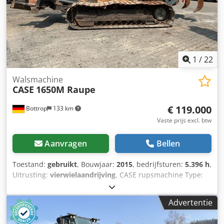
2 x HPP Hogedrukcapaciteit: 122 l/min - 130 bar
Vacuümpomp: Samson Afstandsbediening: ?
1
/
22
Walsmachine
CASE
1650M Raupe
€ 119.000
Bottrop
133 km
Vaste prijs excl. btw
Aanvragen
Bellen
Toestand:
gebruikt
, Bouwjaar:
2015
, bedrijfsturen:
5.396 h
,
Uitrusting:
vierwielaandrijving
, CASE rupsmachine Type:
1650M Leeggewicht: 19.200 kg Vermogen: 122 kW
Bedrijfsuren: 5.396 Uitrusting: - Stoelverwarming -
Advertentie
Airconditioning - Radio - Achterop ripper met 3 tanden -
Voorste cabinebeschermingen en roosters Codpfxezhyrmj