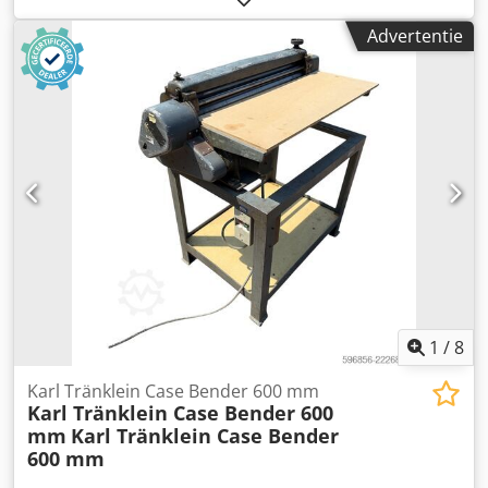
Aey Rm H Eoizea * Motorvermogen 77 kW * Roadliner *
Advertentie
hydraulische snelwissel * airconditioning
1
/
8
Karl Tränklein Case Bender 600 mm
Karl Tränklein Case Bender 600
mm
Karl Tränklein Case Bender
600 mm