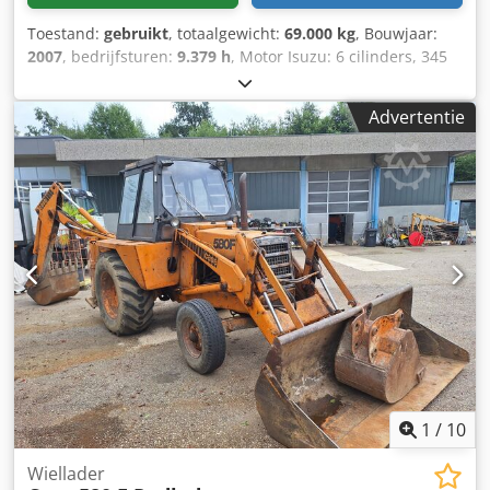
Toestand:
gebruikt
, totaalgewicht:
69.000 kg
, Bouwjaar:
2007
, bedrijfsturen:
9.379 h
, Motor Isuzu: 6 cilinders, 345
kW – AH-6WG1X – EPA en CE Giek 6,58 m Stel 3 m
Bodemplaten 650 mm Chsdpfjul U H Tsx Aizsa Alle
Advertentie
hydrauliekslangen (hamer/grijper en rotatie) Hydraulische
snelwissel: OIL Quick OQ90 of Lehnhoff HS80 Dieplepel –
4,55 m³ SAE Transportgewicht 69 ton Transportbreedte
3,93 m Werkbreedte (4,14 m met opstappen)
Transporthoogte 4,37 m Machine is in onze werkplaats
gereviseerd en gerepareerd Rapport op aanvraag Grote
onderhoudsbeurt uitgevoerd: alle oliën en filters, inclusief
650 liter hydrauliekolie CASE Duitsland maart 2026: De
motor heeft 6 nieuwe injectoren (factuur op aanvraag)
1
/
10
Wiellader