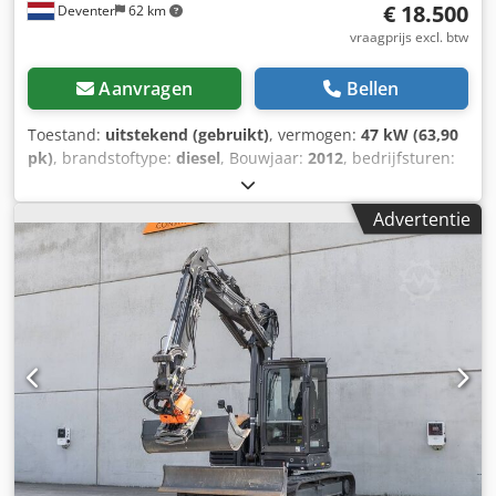
€ 18.500
Deventer
62 km
vraagprijs excl. btw
Aanvragen
Bellen
Toestand:
uitstekend (gebruikt)
, vermogen:
47 kW (63,90
pk)
, brandstoftype:
diesel
, Bouwjaar:
2012
, bedrijfsturen:
1.060 h
, = Overige opties en accessoires = - Bediening met
2 pedalen - Afgesloten cabine = Opmerkingen = CASE 121E
Advertentie
Serie 3 – bouwjaar 2012 – 1.060 bedrijfsuren CASE 121E
Serie 3 wiellader, bouwjaar 2012. De machine verkeert in
goede staat en heeft slechts 1.060 bedrijfsuren. De
machine verkeert zowel technisch als optisch in goede
staat. Hij is geschikt voor diverse toepassingen en is direct
inzetbaar. Kenmerken: * Bouwjaar: 2012 * Slechts 1.060
bedrijfsuren * Goede technische en optische staat * Direct
inzetbaar Neem contact met ons op voor meer informatie
of om een bezichtiging in te plannen. = Overige informatie
= Bouwjaar: 2012 Leeggewicht: 5.800 kg Codpfxozrd Uaj
Aizeha Laadvermogen: 1.540 kg Maximaal toelaatbaar
gewicht: 7.340 kg Technische staat: zeer goed Optische