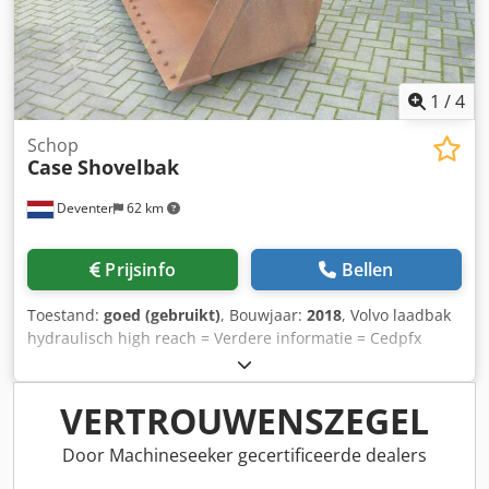
1
/
4
Schop
Case
Shovelbak
Deventer
62 km
Prijsinfo
Bellen
Toestand:
goed (gebruikt)
, Bouwjaar:
2018
, Volvo laadbak
hydraulisch high reach = Verdere informatie = Cedpfx
Ajwwtg Ssizoha Bouwjaar: 2018 Toepasselijk voor:
Bouwmachines Snelwisselsysteem: Ja Technische staat:
goed Optische staat: goed Neem contact op met Gerrit
VERTROUWENSZEGEL
Haverhoek voor meer informatie.
Door Machineseeker gecertificeerde dealers