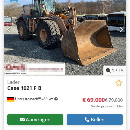
Aizoha - Schuifblad (hydraulisch opklapbaar) Wij
ondersteunen u graag ook op het gebied van
financiering/leasing met onze partners. Alle gegevens
zonder garantie. Wijzigingen en tussentijdse verkoop
voorbehouden.
1
/
15
Lader
Case
1021 F B
€ 69.000
Untersteinach
489 km
€ 79.000
Vaste prijs excl. btw
Aanvragen
Bellen