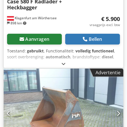
Case 580 F Radlader +
Heckbagger
€ 5.900
Klagenfurt am Wörthersee
898 km
vraagprijs excl. btw
Aanvragen
Bellen
Toestand:
gebruikt
, Functionaliteit:
volledig functioneel
,
soort overbrenging:
automatisch
, brandstoftype:
diesel
,
bedrijfsklaar gewicht:
7.500 kg
, asconfiguratie:
4x2
, eerste
registratie:
10/1977
, Bouwjaar:
1977
, Uitrusting:
Advertentie
hydraulica
, Technisch in orde Cedpfxet S Idrs Aizeha