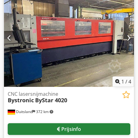
positioneernauwkeurigheid: +/-0,1mm,
herhaalnauwkeurigheid: +/-0,05mm, maximale
tafelbelasting: 1500kg, gewicht: ca. 18500kg, bedrijfsuren:
29456u. Laserbron: Bystronic ByLaser 6000, lasertype: CO2,
laservermogen: 6kW, golflengte: 10600nm, polarisatie:
circulair, pulsfrequentie: 1-2500Hz, maximale
snijcapaciteit staal/roestvast/ aluminium:
25mm/25mm/15mm, gewicht laserbron: ca. 1800kg,
laseruren: 10275u. Documentatie aanwezig. Bezichtigen
ter plaatse is mogelijk. Chjdpfx Agey D Trnerea
1
/
4
CNC lasersnijmachine
Bystronic
ByStar 4020
Duitsland
372 km
Prijsinfo