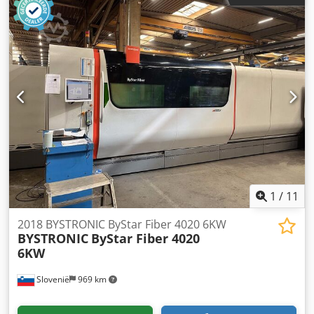
kW (5,44 pk)
, Wij bieden deze direct inzetbare Bystronic
Bystar 3015 lasersnijmachine aan, bouwjaar 2001. Chjdoyt
H Tpepfx Agrea Fabrikant: Bystronic Model: Bystar 3015
Bouwjaar: 2001 De machine is in gebruik. Als u vragen
heeft of meer informatie wenst, stuur ons gerust een
bericht of neem telefonisch contact op.
1
/
11
2018 BYSTRONIC ByStar Fiber 4020 6KW
BYSTRONIC
ByStar Fiber 4020
6KW
Slovenië
969 km