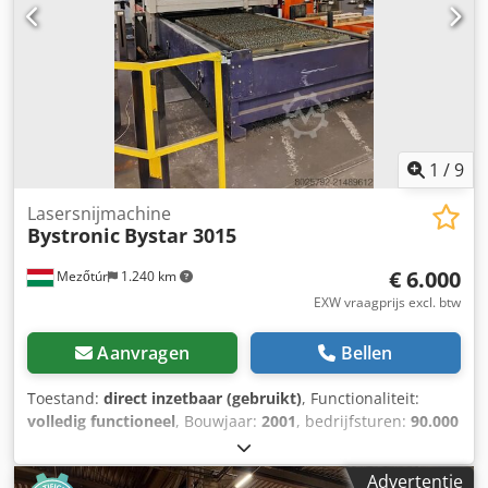
1
/
9
Lasersnijmachine
Bystronic
Bystar 3015
€ 6.000
Mezőtúr
1.240 km
EXW vraagprijs excl. btw
Aanvragen
Bellen
Toestand:
direct inzetbaar (gebruikt)
, Functionaliteit:
volledig functioneel
, Bouwjaar:
2001
, bedrijfsturen:
90.000
h
, laservermogen:
4.000 W
, plaatdikte (max.):
12 mm
, tafel
lengte:
3.000 mm
, tafelbreedte:
1.500 mm
, vermogen:
4
Advertentie