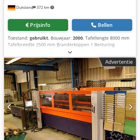
Duitsland
372 km
Prijsinfo
Bellen
Toestand:
gebruikt
, Bouwjaar:
2000
, Tafellengte 8000 mm
Tafelbreedte 2500 mm Branderkoppen 1 Besturing
Selectron CNC 96 Vermogen 4 kW Uitvoering: Automatisch
wisseltafelsysteem ter verhoging van de productiviteit,
Advertentie
omdat beladen en ontladen tijdens het snijden mogelijk is.
Nachtaktsysteem voor de bewerking van platen tot 8000
mm lengte. Reflectie-absorber voor het afvangen van
schadelijke reflecties bij het snijden van roestvast
materiaal. Dwarsblaasvoorziening Cross Jet voor perslucht
en olienevel om de proceszekerheid te verhogen bij het
doorsteken en starten. Adaptieve optiek BYPOS voor een
constante focuspunt over het hele snijgebied en
automatische focuspuntaanpassing bij materiaalwissel.
Cut Control voor procesbewaking bij het snijden van
roestvrijstaal en staal. Automatische plaatranddetectie.
Veiligheidslichtschermen in het wisseltafelgebied.