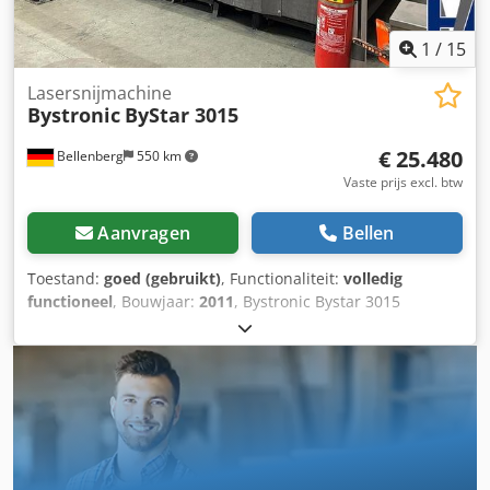
1
/
15
Lasersnijmachine
Bystronic
ByStar 3015
€ 25.480
Bellenberg
550 km
Vaste prijs excl. btw
Aanvragen
Bellen
Toestand:
goed (gebruikt)
, Functionaliteit:
volledig
functioneel
, Bouwjaar:
2011
, Bystronic Bystar 3015
vlakbedlaser CO² + Bytrans Cross 3015
(plaatautomatisering) Lasermedium: CO2 Laserdiameter:
20 mm Laservermogen: 4,4 kW Machineafmetingen (L/B/H):
9500/6500/3500 mm (met Doldson afzuiging) Tafellengte
en -breedte: 3000/1500 mm Chjdpfx Agoyztchorsa
Snijbereik X/Y: 3000/1500 mm Plaatdikte staal: 25 mm
Plaatdikte roestvrij staal: 20 mm Plaatdikte aluminium: 12
mm Bedrijfsuren machine: 106.367 h Bedrijfsuren laser