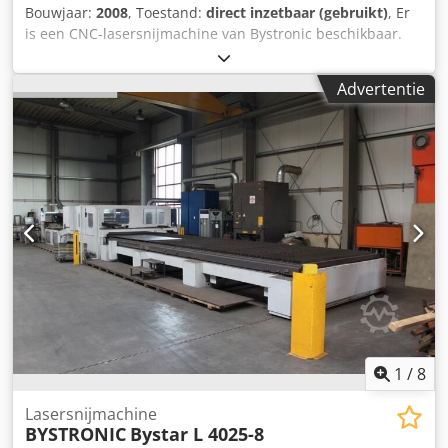
Bouwjaar:
2008
, Toestand:
direct inzetbaar (gebruikt)
, Er
is een CNC-lasersnijmachine van Bystronic beschikbaar.
Verplaatsingsbereik X/Y/Z: 4020mm/2020mm/170mm, max.
plaatgewicht: 1500kg, positioneersnelheid: 60m/min,
Advertentie
simultaansnelheid: 80m/min, positioneernauwkeurigheid:
+/-0,1mm, herhaalnauwkeurigheid: +/-0,05mm. Laser: CO2,
laserbron: ByLaser 4400, laservermogen: 4400W. Totale
machineafmetingen X/Y/Z: ca. 8000mm/15000mm/2,5mm.
Snijtijd: 17.469 uur, aangesloten stroom: 35.200 uur.
Inclusief twee reserve snijkoppen (7,5 inch en 5 inch) en
diverse reserveonderdelen. Documentatie aanwezig.
Bezichtiging ter plaatse mogelijk. Naar verwachting
beschikbaar vanaf juni 2026. Cjdpfxeyu T D Ro Agrsha
1
/
8
Lasersnijmachine
BYSTRONIC
Bystar L 4025-8