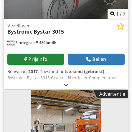
1
/
7
Vezellaser
Bystronic
Bystar 3015
Birmingham
489 km
Prijsinfo
Bellen
Bouwjaar:
2017
, Toestand:
uitstekend (gebruikt)
,
Bystronic Bystar 3015 6kw cnc fiber laser Compleet met
Bystronic ByTrans uitgebreid laad/ontlaadsysteem Chedjlu
E Hqjpfx Agrja Jaar 2017 Inschakeluren - 30.000 (schakelaar
Advertentie
aan laten staan wanneer niet in gebruik) Maai-uren -5.144
De machine wordt jaarlijks onderhouden door Bystronic in
het kader van een servicecontract. Recente
werkzaamheden: 1 nieuwe module 1 nieuwe kop Heeft
automatische sproeierwissel en heeft ook de camera om
de platen te lokaliseren