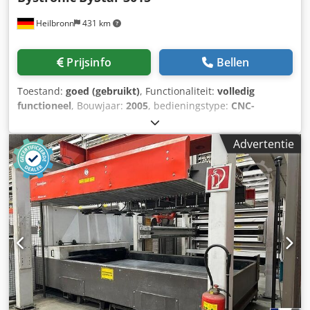
Heilbronn
431 km
Prijsinfo
Bellen
Toestand:
goed (gebruikt)
, Functionaliteit:
volledig
functioneel
, Bouwjaar:
2005
, bedieningstype:
CNC-
besturing
, laservermogen:
4.400 W
, plaatdikte staal (max.):
25 mm
, max. plaatdikte roestvrij staal:
20 mm
, plaatdikte
Advertentie
aluminium (max.):
12 mm
, met ByLaser 4400 met draaias
ByVision CNC besturing met wisseltafel Technische
gegevens: Plaat-nominale maat X, Y / plaatafmetingen X, Y:
3000 x 1500 mm Snijbereik X, Y: 3048 x 1524 mm Slag
snijkop Z: 170 mm Draaias: Chodpfx Agsy N Rgmorsa
Profielopname klauwplaat: 15-315 mm Profieldoorvoer door
de klauwplaat: 15-155 mm Max. profielbewerkingslengte:
2700 mm Laservermogen: 4,4 kW Materiaaldikte staal: 25
mm Materiaaldikte roestvast staal: 20 mm Materiaaldikte
aluminium: 12 mm Gewicht ca.: 13.500 kg Technische
gegevens, accessoires en beschrijving van de machine zijn
niet bindend.