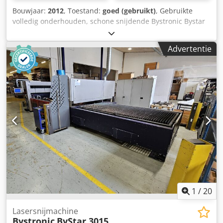
Bouwjaar:
2012
, Toestand:
goed (gebruikt)
, Gebruikte
volledig onderhouden, schone snijdende Bystronic Bystar
3015 6kw 3 meter x 1,5 meter vlakke bed industriële cnc
laser te koop Moderne C02 Bystronic laser te koop
Advertentie
Bystronic Bystar 3015 met hoog vermogen Vermogen: 6kw /
6000 watt / Bylaser 6000 Snij oppervlakte: 3 meter x 1500
mm Jaar / nieuw: 2012 Volledig onderhouden met
Bystronic Verenigd Koninkrijk Compleet met Byload
plaatlaadarm Snijkoppen: 5inch en 7.5inch Op de foto een
staal van 25mm dik zacht staal gesneden op deze
krachtige laser Ideaal voor het snijden van dik roestvast
staal, zacht staal en aluminium Cjdpfx Agehu Rz Uereha
1
/
20
Lasersnijmachine
Bystronic
ByStar 3015