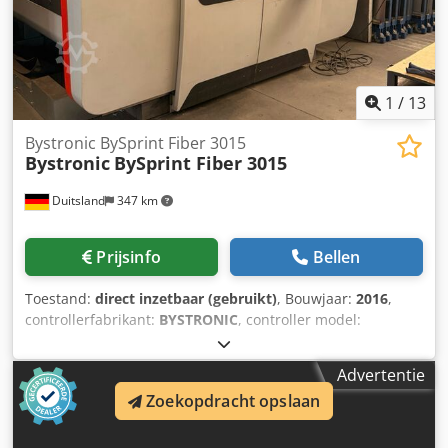
gestuurd Stempelhouder: Hydraulisch Type
gereedschapshouder: WILA-standaard Gereedschap
inbegrepen Documentatie CE-markering en -certificaat
Extra vingerstop Slagondersteuning Vingerbescherming
Offline-software
1
/
13
Bystronic BySprint Fiber 3015
Bystronic
BySprint Fiber 3015
Duitsland
347 km
Prijsinfo
Bellen
Toestand:
direct inzetbaar (gebruikt)
, Bouwjaar:
2016
,
controllerfabrikant:
BYSTRONIC
, controller model:
ByVision
, laservermogen:
4.000 W
, tafel lengte:
3.000 mm
,
tafelbreedte:
1.500 mm
, verplaatsingsafstand X-as:
3.048
Advertentie
mm
, verplaatsing Y-as:
1.524 mm
, verplaatsingsafstand Z-
Zoekopdracht opslaan
as:
70 mm
, positioneringsnauwkeurigheid:
0,1 mm
,
totaalgewicht:
12.000 kg
, totale breedte:
6.051 mm
, totale
hoogte:
2.565 mm
, productlengte (max.):
11.018 mm
,