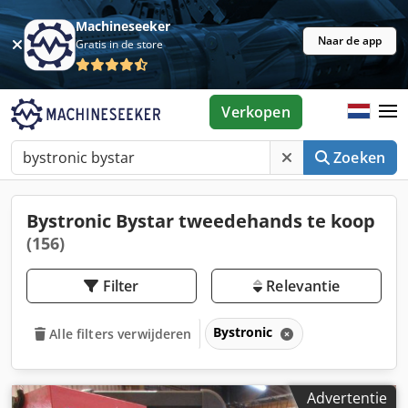
Machineseeker
Naar de app
Gratis in de store
Verkopen
Zoeken
Bystronic Bystar tweedehands te koop
(156)
Filter
Relevantie
Bystronic
Alle filters verwijderen
Advertentie