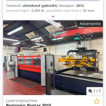
Toestand:
uitstekend (gebruikt)
, Bouwjaar:
2012
,
laservermogen:
6.000 W
, plaatdikte staal (max.):
25 mm
,
werkbereik:
4.000 mm
, Gebruikte volledig onderhouden,
schoon snijdende Bystronic Bystar 4020 6kw 4meter x
Advertentie
4meter flatbed industriële cnc laser te koop Krachtige
Bystronic Bystar 4020 4meter x 2meter cnc laser te koop
Vermogen: 6kw / 6000 watt / Bylaser 6000 Snijgebied:
4000mm x 2000mm Jaar / nieuw: 2012 Chodpfxeqcu Avs
Agrea Volledig geserviced bij Bystronic en goed
onderhouden Met roterende as voor het snijden van stalen
buis Snijkoppen: 5inch, 7,5inch en 7,5inch lange kop In
goed werkende staat, te zien in productie Levering,
installatie en leergeld kunnen worden geoffreerd Ideaal
voor het snijden van dik roestvrij staal, zacht staal en
aluminium
1
/
7
Lasersnijmachine
Bystronic
Bystar 3015