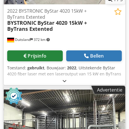
2022 BYSTRONIC ByStar 4020 15kW +
ByTrans Extented
BYSTRONIC
ByStar 4020 15kW +
ByTrans Extented
Duitsland
372 km
Prijsinfo
Bellen
Toestand:
gebruikt
, Bouwjaar:
2022
, Uitstekende ByStar
4020 fiber laser met een laseroutput van 15 kW en ByTrans
Extended-automatisering. Inclusief nozzle-wisselaar,
Mixgas en buitenversie van stofafzuiging. Cedpfx Agjy
Advertentie
Erfvsroha Bezichtiging mogelijk op afspraak.
Werkafmetingen: 4000 x 2000 mm Laseruitvoer: 15000W
Automatisering: ByTrans Extended Bedrijfstijd aan: 5734h
Snijuren: 1570h