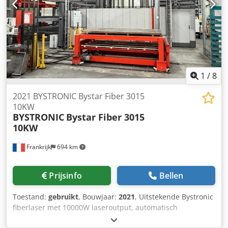
1
/
8
2021 BYSTRONIC Bystar Fiber 3015
10KW
BYSTRONIC
Bystar Fiber 3015
10KW
Frankrijk
694 km
Prijsinfo
Bellen
Toestand:
gebruikt
, Bouwjaar:
2021
, Uitstekende Bystronic
fiberlaser met 10000W laseroutput, automatisch
laadstation en 2 opslagtorens. Kan op afspraak in werking