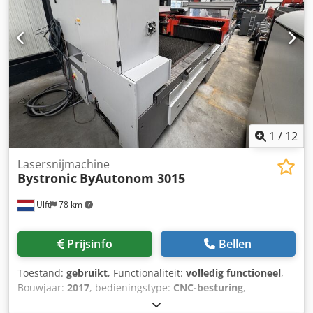
Positioneringsnauwkeurigheid Pa: +/- 0,1 mm Chsdpfxef
staat. Dankzij het vermogen van 4,4 kW kan de machine
Arzmj Agrja Herhaalbaarheid Ps: +/- 0,05 mm Maximaal
efficiënt dikke metalen materialen snijden. Het Donaldson
werkstukgewicht: 890 kg Bediening via paneel: ByVision
filtersysteem is beduidend nieuwer dan de laser zelf
Touchscreen en handbediening Platenautomatisering /
(2018), wat zorgt voor een moderne luchtreiniging. Neem
laadarm / Bytrans niet inbegrepen. Veel gebruikte
bij vragen gerust contact met ons op!
plaatwerkmachines te koop, waaronder persremmen.
1
/
12
Lasersnijmachine
Bystronic
ByAutonom 3015
Ulft
78 km
Prijsinfo
Bellen
Toestand:
gebruikt
, Functionaliteit:
volledig functioneel
,
Bouwjaar:
2017
, bedieningstype:
CNC-besturing
,
controllerfabrikant:
Bystronic
, controller model:
ByVision
,