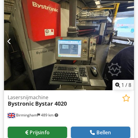
12 mm Max. messing: 12 mm Lengte: 11.000 mm Breedte:
6.050 mm Codpfxjyrfxzs Agroha Hoogte: 2.565 mm
Machinegewicht: 12.000 kg Totale aansluitingwaarde: 31
kW Standaarduitrusting - Maximale positioneersnelheid
assen x, y: 120 m/min - Maximale positioneersnelheid
gelijktijdig: 170 m/min - Positioneringsafwijking Pa: +/- 0,05
mm - Positioneringsnauwkeurigheid Ps: +/- 0,025 mm -
Maximaal werkstukgewicht: 1.100 kg - Bediening via
paneel: ByVision touchscreen bediening en
handbedieningsapparaat Optionele uitrusting - 40-voudige
mondstukwisselaar - Detection Eye - Cut Control - Power
Cut Fiber Automatisering - ByTrans Extended
1
/
8
Lasersnijmachine
Bystronic
Bystar 4020
Birmingham
489 km
Prijsinfo
Bellen