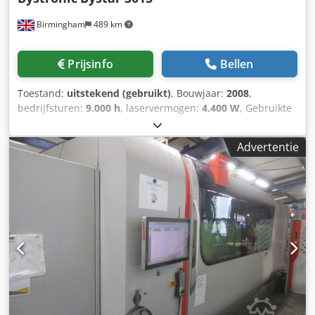
Birmingham
489 km
Prijsinfo
Bellen
Toestand:
uitstekend (gebruikt)
, Bouwjaar:
2008
,
bedrijfsturen:
9.000 h
, laservermogen:
4.400 W
, Gebruikte
zeer schone Bystronic Bystar 3015 4.4kW te koop / flatbed
industriële cnc laser te koop Bystronic ByStar 3015 4,4kW
Advertentie
MERK: BYSTRONIC JAAR: 2008 MODEL: ByStar 3015
TOEPASSINGSTYPE: LASERSNIJDEN LOCATIE: VERENIGD
KONINKRIJK TYPE MACHINE LASERSNIJMACHINES (CO2)
Cjdpfx Agsr Hcmrsrjha Volledig onderhouden en goed
onderhouden MERK BESTURINGSEENHEID: BYSTRONIC
Technische informatie MERK: BYSTRONIC
LASERVERMOGEN: 4,4KW / 4400 watt LASER TYPE: CO2
LASER MERK: BYLASER 4400 BEWEGING X-AS BEWEGING:
3000 MM Y-AS BEWEGING: 1500 MM Machine-uren: Snij-
uren: 9,000 EXTRA UITRUSTING - DOORPOS - CUT-
CONTROL - 2 SNIJKOPPEN (5″, 7,5″)