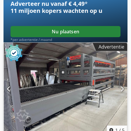
Adverteer nu vanaf € 4,49
*
(opwekmoduul): 73.725 h Bedrijfsuren straal aan: 50.873 h
11 miljoen kopers
wachten op u
Inclusief: - Depro 6-SPRK afzuiging - Bylaser 4400
resonator - WKL 430 koelaggregaat Tussentijdse verkoop,
wijzigingen en fouten voorbehouden!
Nu plaatsen
*per advertentie / maand
Advertentie
1
/
5