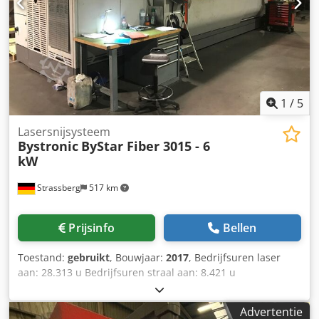
25mm/20mm/12mm. Machineafmetingen X/Y/Z: ca.
12900mm/6100mm/2100mm, gewicht: ca. 13500kg.
Lasergebruiksuren: 58157u, blaasuren: 93930u,
pompuren: 10398u. Inclusief waterkoelaggregaat, zonder
afzuiging. De besturing werd volledig vernieuwd in 2025.
Documentatie aanwezig. Bezichtigen op locatie mogelijk.
Chodpfjxv A E Ejx Agroa
1
/
5
Lasersnijsysteem
Bystronic
ByStar Fiber 3015 - 6
kW
Strassberg
517 km
Prijsinfo
Bellen
Toestand:
gebruikt
, Bouwjaar:
2017
, Bedrijfsuren laser
aan: 28.313 u Bedrijfsuren straal aan: 8.421 u
Laservermogen: 6.000 Watt Werkbereik laserbewerking:
3.048 x 1.524 x 70 mm Max. constructiestaal: 25 mm Max.
Advertentie
roestvrij staal: 30 mm Max. aluminium: 30 mm Max. koper: