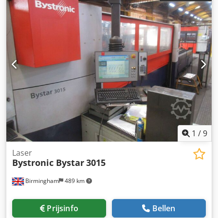
1
/
9
Laser
Bystronic Bystar
3015
Birmingham
489 km
Prijsinfo
Bellen