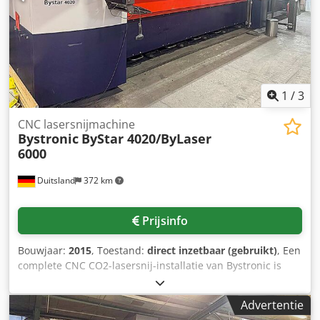
1
/
3
CNC lasersnijmachine
Bystronic
ByStar 4020/ByLaser
6000
Duitsland
372 km
Prijsinfo
Bouwjaar:
2015
, Toestand:
direct inzetbaar (gebruikt)
, Een
complete CNC CO2-lasersnij-installatie van Bystronic is
beschikbaar. Werkafmetingen X/Y: 4000mm/2000mm,
verplaatsingsbereik X/Y/Z: 4060mm/2030mm/1700mm,
Advertentie
maximale gelijktijdige snelheid: 84m/min,