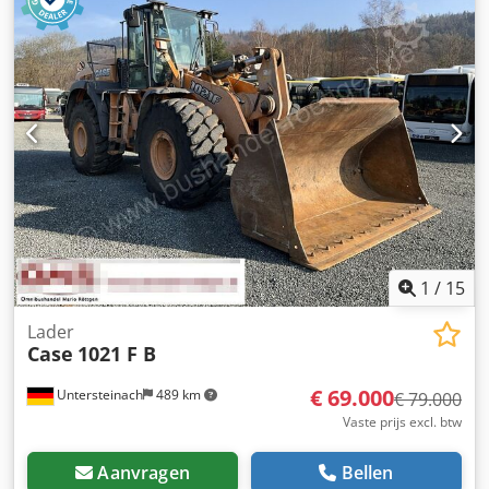
ripper met 3 tanden - Voorste cabinebeschermingen en
roosters - Schuifblad (hydraulisch opklapbaar) Wij
ondersteunen u graag ook op het gebied van
financiering/leasing met onze partners. Alle gegevens
zonder garantie. Wijzigingen en tussentijdse verkoop
voorbehouden.
1
/
15
Lader
Case
1021 F B
€ 69.000
Untersteinach
489 km
€ 79.000
Vaste prijs excl. btw
Aanvragen
Bellen