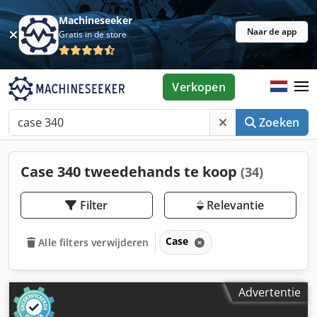
Machineseeker
Naar de app
Gratis in de store
Verkopen
Zoeken
Case 340 tweedehands te koop
(34)
Filter
Relevantie
Case
Alle filters verwijderen
Advertentie