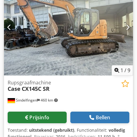
1
/
9
Rupsgraafmachine
Case
CX145C SR
Sindelfingen
460 km
Prijsinfo
Bellen
Toestand:
uitstekend (gebruikt)
, Functionaliteit:
volledig
functioneel
, Bouwjaar:
2016
, bedrijfsturen:
11.500 h
, *