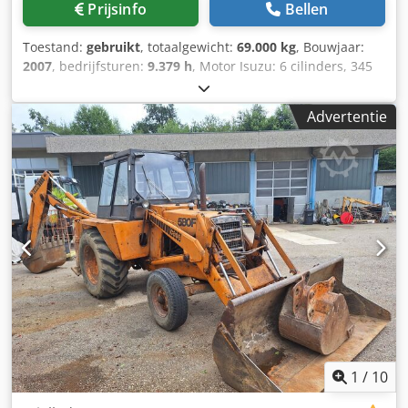
Prijsinfo
Bellen
Toestand:
gebruikt
, totaalgewicht:
69.000 kg
, Bouwjaar:
2007
, bedrijfsturen:
9.379 h
, Motor Isuzu: 6 cilinders, 345
kW – AH-6WG1X – EPA en CE Giek 6,58 m Stel 3 m
Bodemplaten 650 mm Alle hydrauliekslangen
Advertentie
(hamer/grijper en rotatie) Dsdpfeul U H Tsx Anuewa
Hydraulische snelwissel: OIL Quick OQ90 of Lehnhoff HS80
Dieplepel – 4,55 m³ SAE Transportgewicht 69 ton
Transportbreedte 3,93 m Werkbreedte (4,14 m met
opstappen) Transporthoogte 4,37 m Machine is in onze
werkplaats gereviseerd en gerepareerd Rapport op
aanvraag Grote onderhoudsbeurt uitgevoerd: alle oliën en
filters, inclusief 650 liter hydrauliekolie CASE Duitsland
maart 2026: De motor heeft 6 nieuwe injectoren (factuur
op aanvraag)
1
/
10