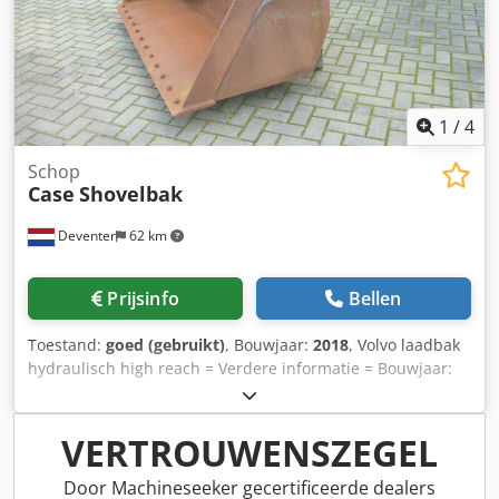
1
/
4
Schop
Case
Shovelbak
Deventer
62 km
Prijsinfo
Bellen
Toestand:
goed (gebruikt)
, Bouwjaar:
2018
, Volvo laadbak
hydraulisch high reach = Verdere informatie = Bouwjaar:
2018 Toepasselijk voor: Bouwmachines Snelwisselsysteem:
Ja Technische staat: goed Dwsdpswwtg Sefx Anuja
Optische staat: goed Neem contact op met Gerrit
VERTROUWENSZEGEL
Haverhoek voor meer informatie.
Door Machineseeker gecertificeerde dealers