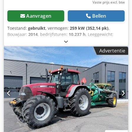
Vaste prijs excl. btw
Aanvragen
Bellen
Toestand:
gebruikt
, vermogen:
259 kW (352,14 pk)
,
Bouwjaar:
2014
, bedrijfsturen:
10.237 h
, Leeggewicht:
27.024 kg Neem contact op met Emal Jaweed voor meer
informatie. Wiellader, Case 1121F, bouwjaar 2014,
Advertentie
bedrijfsuren: 10.237 h, lengte: 8.960 mm, breedte: 2.990
mm, hoogte: 3.570 mm, maximaal toegestaan
totaalgewicht: 27.024 kg, motor: Case, motorvermogen: 239
kW, airconditioning, weegsysteem, extra hydraulica,
achteruitrijcamera, automatische smering, bakafmetingen:
lengte: 1.800 mm, breedte: 3.000 mm, hoogte: 1.750 mm,
video beschikbaar. Overig: * Wij bieden meer dan 200
eenheden te koop aan. * Onze locatie ligt 30 km ten
noorden van Frankfurt/M luchthaven. * Financiering &
leasing mogelijk. * Specialist in transport & wereldwijde
verscheping. * Geen aansprakelijkheid voor druk- en
schrijffouten. Djdpfx Ansyn Nfwjuowa * Onder voorbehoud
van vergissingen en tussentijdse verkoop. * Inruil mogelijk!