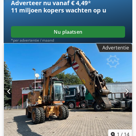
Adverteer nu vanaf € 4,49
*
11 miljoen kopers
wachten op u
Nu plaatsen
*per advertentie / maand
Advertentie
1
/
14