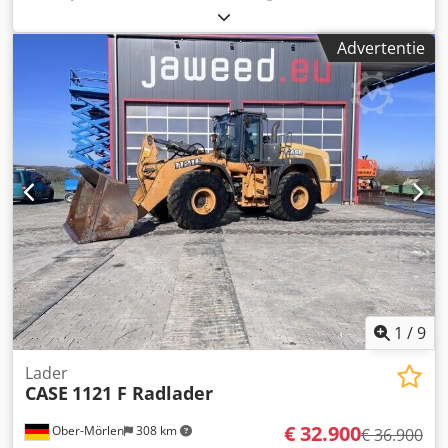
eigenaar, in uitstekende staat. Bedrijfstijden: ca. 8.600 uur.
Bouwjaar: 1988. Voorste hefinrichting. Voorste aftakas. 30
Advertentie
km/u versnellingsbak. Prijs: € 24.500,00 (exclusief BTW).
Locatie: null Djdpfszdmutjx Anuswa
1
/
9
Lader
CASE
1121 F Radlader
€ 32.900
Ober-Mörlen
308 km
€ 36.900