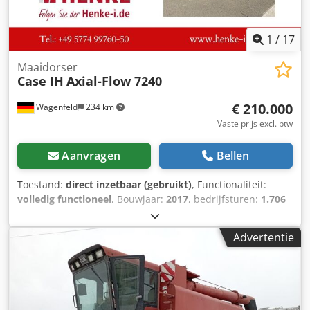
catalogi en omslagen.
1
/
17
Maaidorser
Case IH
Axial-Flow 7240
€ 210.000
Wagenfeld
234 km
Vaste prijs excl. btw
Aanvragen
Bellen
Toestand:
direct inzetbaar (gebruikt)
, Functionaliteit:
volledig functioneel
, Bouwjaar:
2017
, bedrijfsturen:
1.706
h
, vermogen:
366 kW (497,62 pk)
, brandstoftype:
diesel
,
maximale snelheid:
30 km/h
, eerste registratie:
07/2017
,
Advertentie
volgende keuring (TÜV):
07/2026
, achterbandmaat:
500/85
R24
, machine-/voertuignummer:
YHG233775
, Uitrusting:
aanhangwagenkoppeling, airconditioning, cabine,
koolzaadsnijder, verlichting
, Namens een bevoegde partij
bieden wij hierbij het volgende gebruikte artikel te koop