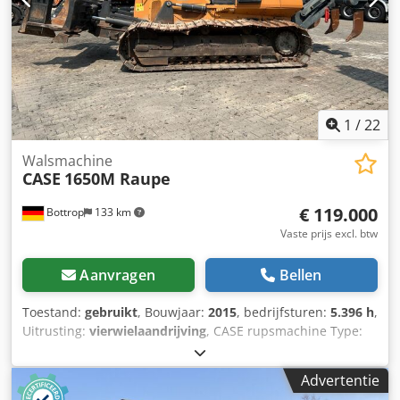
Fabrikant vat: Samson Tankinhoud: 8000 L Hogedrukpomp:
2 x HPP Hogedrukcapaciteit: 122 l/min - 130 bar
Vacuümpomp: Samson Afstandsbediening: ?
1
/
22
Walsmachine
CASE
1650M Raupe
€ 119.000
Bottrop
133 km
Vaste prijs excl. btw
Aanvragen
Bellen
Toestand:
gebruikt
, Bouwjaar:
2015
, bedrijfsturen:
5.396 h
,
Uitrusting:
vierwielaandrijving
, CASE rupsmachine Type:
1650M Leeggewicht: 19.200 kg Vermogen: 122 kW
Bedrijfsuren: 5.396 Uitrusting: - Stoelverwarming -
Advertentie
Airconditioning Dwedpozhyrmofx Anuea - Radio - Achterop