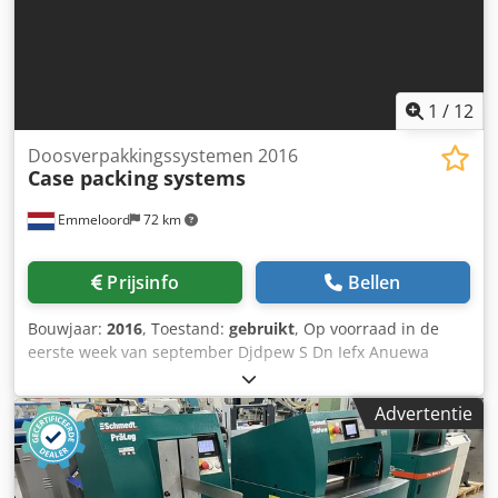
1
/
12
Doosverpakkingssystemen 2016
Case packing systems
Emmeloord
72 km
Prijsinfo
Bellen
Bouwjaar:
2016
, Toestand:
gebruikt
, Op voorraad in de
eerste week van september Djdpew S Dn Iefx Anuewa
Advertentie