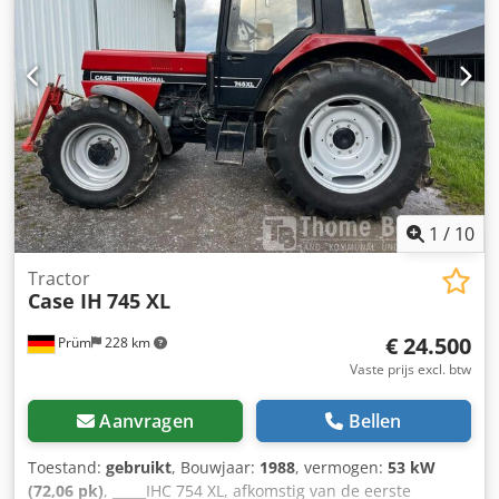
OQ80 1x bak – 800 mm breed 1x grijper – functioneert,
maar heeft reparatie nodig Onderstel in goede staat, circa
70% over Bodemplaten 600 mm breed Isuzu motor met
202 kW CE-keuring Transportafmetingen: 10,8 x 3 x 3,40 m
Bedrijfsgewicht: 35,5 ton.
1
/
10
Tractor
Case IH
745 XL
€ 24.500
Prüm
228 km
Vaste prijs excl. btw
Aanvragen
Bellen
Toestand:
gebruikt
, Bouwjaar:
1988
, vermogen:
53 kW
(72,06 pk)
, _____IHC 754 XL, afkomstig van de eerste