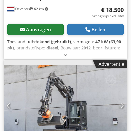
€ 18.500
Deventer
62 km
vraagprijs excl. btw
Aanvragen
Bellen
Toestand:
uitstekend (gebruikt)
, vermogen:
47 kW (63,90
pk)
, brandstoftype:
diesel
, Bouwjaar:
2012
, bedrijfsturen:
1.060 h
, = Overige opties en accessoires = - Bediening met
2 pedalen - Afgesloten cabine = Opmerkingen = CASE 121E
Advertentie
Serie 3 – bouwjaar 2012 – 1.060 bedrijfsuren CASE 121E
Serie 3 wiellader, bouwjaar 2012. De machine verkeert in
goede staat en heeft slechts 1.060 bedrijfsuren. De
machine verkeert zowel technisch als optisch in goede
staat. Hij is geschikt voor diverse toepassingen en is direct
inzetbaar. Kenmerken: * Bouwjaar: 2012 * Slechts 1.060
bedrijfsuren * Goede technische en optische staat * Direct
inzetbaar Neem contact met ons op voor meer informatie
of om een bezichtiging in te plannen. = Overige informatie
= Bouwjaar: 2012 Leeggewicht: 5.800 kg Laadvermogen:
1.540 kg Maximaal toelaatbaar gewicht: 7.340 kg