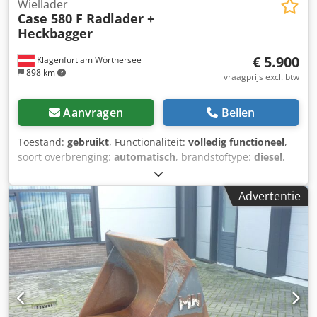
Wiellader
Case 580 F Radlader +
Heckbagger
€ 5.900
Klagenfurt am Wörthersee
898 km
vraagprijs excl. btw
Aanvragen
Bellen
Toestand:
gebruikt
, Functionaliteit:
volledig functioneel
,
soort overbrenging:
automatisch
, brandstoftype:
diesel
,
bedrijfsklaar gewicht:
7.500 kg
, asconfiguratie:
4x2
, eerste
registratie:
10/1977
, Bouwjaar:
1977
, Uitrusting:
Advertentie
hydraulica
, Technisch in orde Dwsdot S Idrspfx Anuoa