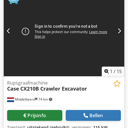
1
/
15
Rupsgraafmachine
Case
CX210B Crawler Excavator
Middelbeers
74 km
Prijsinfo
Bellen
Toestand:
uitstekend (gebruikt)
, vermogen:
115 kW