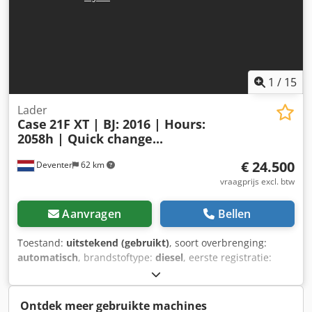
1
/
15
Lader
Case
21F XT | BJ: 2016 | Hours:
2058h | Quick change...
€ 24.500
Deventer
62 km
vraagprijs excl. btw
Aanvragen
Bellen
Toestand:
uitstekend (gebruikt)
, soort overbrenging:
automatisch
, brandstoftype:
diesel
, eerste registratie:
06/2016
, Bouwjaar:
2016
, bedrijfsturen:
2.058 h
, Uitrusting:
cabine
, = Verdere opties en accessoires = - Afgesloten
cabine - Radio/cd-speler = Opmerkingen = CASE 21F XT
Ontdek meer gebruikte machines