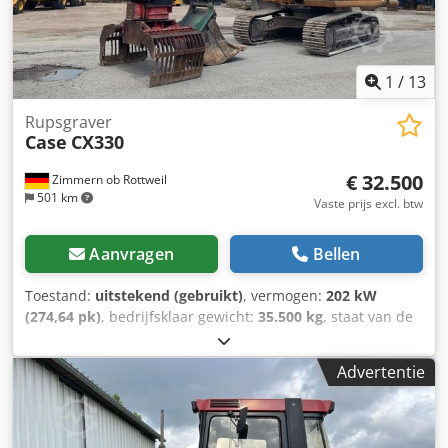
1
/
13
Rupsgraver
Case
CX330
€ 32.500
Zimmern ob Rottweil
501 km
Vaste prijs excl. btw
Aanvragen
Bellen
Toestand:
uitstekend (gebruikt)
, vermogen:
202 kW
(274,64 pk)
, bedrijfsklaar gewicht:
35.500 kg
, staat van de
ketting:
70 %
, Bouwjaar:
2006
, bedrijfsturen:
9.139 h
,
Uitrusting:
airconditioning
, CASE CX330 Bouwjaar: 2006
Advertentie
Bedrijfstijden: 9.139 uur Gesloten cabine Airconditioning
Radio Djdpfxjzp Rm Rj Anuswa Centrale smering
Standaard giek Steel: 3,30 m Volledige hydraulische
leidingen (voor hamer, grijper, schaar) Snelwisselsysteem