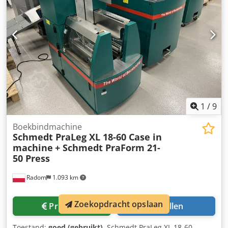
1
/
9
Boekbindmachine
Schmedt PraLeg XL 18-60 Case in
machine
+ Schmedt PraForm 21-
50 Press
Radom
1.093 km
Zoekopdracht opslaan
Prijsinfo
Bellen
Toestand:
goed (gebruikt)
, Schmedt PraLeg XL 18-60