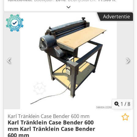
11.500 bedrijfsuren * Bedrijfsgewicht 15.700 kg *
Motorvermogen 77 kW * Roadliner * hydraulische
Advertentie
snelwissel * airconditioning Djdpoy Rm H Esfx Anujwa
1
/
8
Karl Tränklein Case Bender 600 mm
Karl Tränklein Case Bender 600
mm
Karl Tränklein Case Bender
600 mm