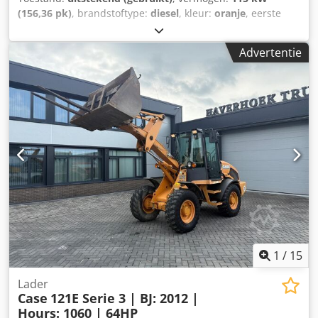
(156,36 pk)
, brandstoftype:
diesel
, kleur:
oranje
, eerste
registratie:
07/2013
, Bouwjaar:
2012
, bedrijfsturen:
15.109
h
, Algemene informatie Bouwjaar: 2012 Serienummer:
Advertentie
DCH210R5NCEAH2500 Technische informatie Aantal
cilinders: 4 Leeggewicht: 22.600 kg Functioneel Dsdpfey En
Ndsx Anuewa Werkbreedte: 300 cm CE-markering: ja Staat
Technische staat: zeer goed Optische staat: zeer goed
Financiële informatie Prijs: op aanvraag Garantie Garantie:
Van eerste eigenaar, volledig dealeronderhouden, direct
inzetbaar! - 80% rupsloopwerk - Inclusief 3 bakken: 1300
mm, 450 mm en 2000 mm slotenbak - Optioneel met
TOPCON 3D-systeem uit 2021
1
/
15
Lader
Case
121E Serie 3 | BJ: 2012 |
Hours: 1060 | 64HP