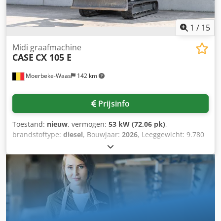
Technische staat: zeer goed Optische staat: zeer goed
Dedpfxszrd Uas Anuowa Serienummer:
FNH121ESNCHP00140 Neem contact op met Gerrit
1
/
15
Haverhoek voor meer informatie.
Midi graafmachine
CASE
CX 105 E
Moerbeke-Waas
142 km
Prijsinfo
Toestand:
nieuw
, vermogen:
53 kW (72,06 pk)
,
brandstoftype:
diesel
, Bouwjaar:
2026
, Leeggewicht: 9.780
kg Neem contact op met KEY-TEC Sales voor meer
informatie. Dsdpfx Anezrrw Aouowa