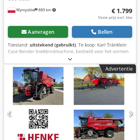
€ 1.799
Wymysłów
889 km
Vaste prijs excl. btw
Aanvragen
Bellen
Toestand:
uitstekend (gebruikt)
, Te koop: Karl Tränklein
Case Bender boekbindmachine, bedoeld voor het vormen
en buigen van ruggen van harde boekomslagen. Het
apparaat geeft omslagen de juiste radius, waardoor deze
Advertentie
perfect aansluiten op het boekblok. De machine is
uitgerust met verstelbare rollen waarmee deze kan
worden aangepast aan verschillende omslagdiktes. De
robuuste gietijzeren constructie zorgt voor hoge precisie
en jarenlang gebruik. Technische gegevens: Fabrikant: Karl
Tränklein Type: Case Bender / rugvormmachine
Werkbreedte: ca. 600 mm Instelbare roldraad Stabiele
gietijzeren constructie Elektrische aandrijving Werktafel
Staat: gebruikt Toepassingen: productie van hardcover
boeken, boekbinderijen, Djdpoziwnbjfx Anuswa
drukkerijen, grafische bedrijven, productie van albums,