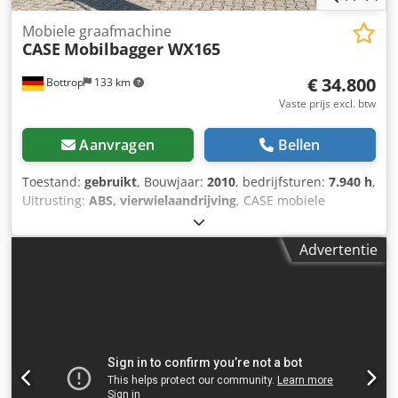
Mobiele graafmachine
CASE
Mobilbagger WX165
€ 34.800
Bottrop
133 km
Vaste prijs excl. btw
Aanvragen
Bellen
Toestand:
gebruikt
, Bouwjaar:
2010
, bedrijfsturen:
7.940 h
,
Uitrusting:
ABS, vierwielaandrijving
, CASE mobiele
graafmachine Dwedpfx Aezripconuea Type: WX165
(hydraulische graafmachine) Typegoedkeuringsnummer:
Advertentie
N211 Motorfabrikant: Case Motorvermogen: 105 kW
Bedrijfstijden: 7940 uur Toelaatbaar totaalgewicht: 18000
kg Transportlengte: 8,19 m Transportbreedte: 1,91 m
Transporthoogte: 2,89 m Kleur: geel - Bediening met
joystick - Egaliseerblad - Camera Wij ondersteunen u graag
ook op het gebied van financiering/leasing, in
samenwerking met onze partners. Alle gegevens onder
voorbehoud. Fouten en tussenverkoop voorbehouden.