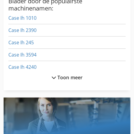
Blader door de populairste
machinenamen:
Case Ih 1010
Case Ih 2390
Case Ih 245
Case Ih 3594
Case Ih 4240
Toon meer
Case Ih 844 S
Case Ih 844 Xla
Case Ih 8930
Case Ih Cs 100
Case Ih Cs 110