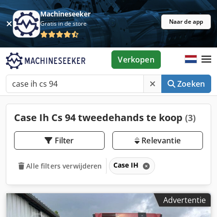
Machineseeker
Naar de app
Gratis in de store
Verkopen
Zoeken
Case Ih Cs 94 tweedehands te koop
(3)
Filter
Relevantie
Case IH
Alle filters verwijderen
Advertentie