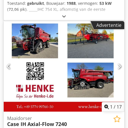
Toestand:
gebruikt
, Bouwjaar:
1988
, vermogen:
53 kW
(72,06 pk)
, _____IHC 754 XL, afkomstig van de eerste
eigenaar, in uitstekende staat. Djdpfx Aszdmutec Tock
Bedrijfstijden: ca. 8.600 uur. Bouwjaar: 1988. Voorste
Advertentie
hefinrichting. Voorste aftakas. 30 km/u versnellingsbak.
Prijs: € 24.500,00 (exclusief BTW). Locatie: null
1
/
17
Maaidorser
Case IH
Axial-Flow 7240