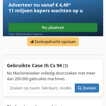
mogelijk deel uit van een ander aanbod. Wijzigingen en
Adverteer nu vanaf € 4,49
*
fouten voorbehouden. Inventarisnummer: 2926-26
11 miljoen kopers
wachten op u
Nu plaatsen
*per advertentie / maand
Zoekopdracht opslaan
Gebruikte Case Ih Cs 94
(3)
Nu Machineseeker volledig doorzoeken met meer
dan 200.000 gebruikte machines.
Zoeken