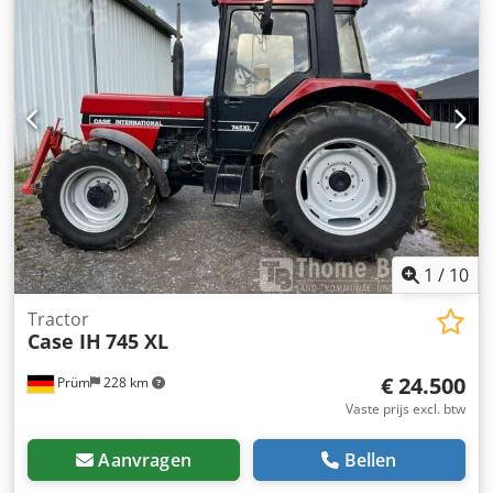
1
/
10
Tractor
Case IH
745 XL
€ 24.500
Prüm
228 km
Vaste prijs excl. btw
Aanvragen
Bellen