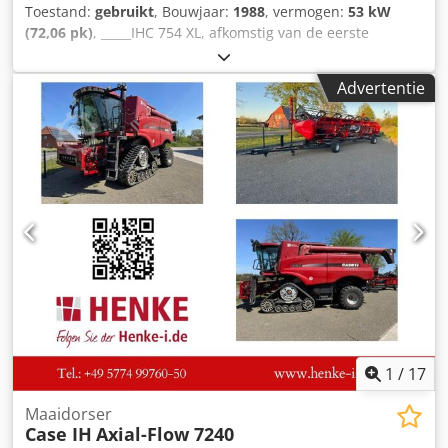
Toestand:
gebruikt
, Bouwjaar:
1988
, vermogen:
53 kW
(72,06 pk)
, _____IHC 754 XL, afkomstig van de eerste
eigenaar, in uitstekende staat. Bedrijfstijden: ca. 8.600 uur.
Bouwjaar: 1988. Voorste hefinrichting. Voorste aftakas. 30
Advertentie
km/u versnellingsbak. Dcsdpfxszdmutj Ah Djk Prijs: €
24.500,00 (exclusief BTW). Locatie: null
1
/
17
Maaidorser
Case IH
Axial-Flow 7240