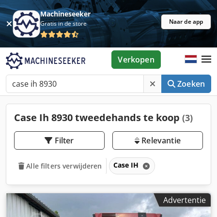
Machineseeker
Naar de app
Gratis in de store
Verkopen
Zoeken
Case Ih 8930 tweedehands te koop
(3)
Filter
Relevantie
Case IH
Alle filters verwijderen
Advertentie