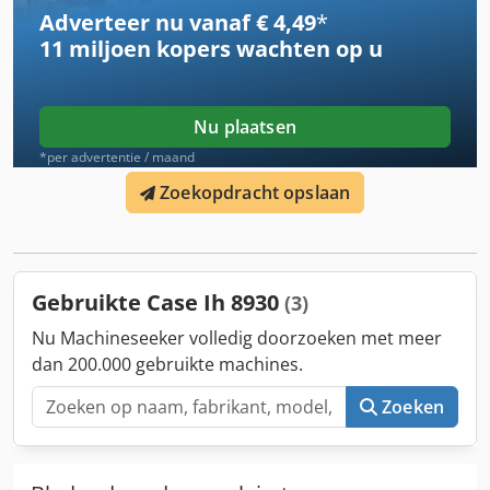
mogelijk deel uit van een ander aanbod. Wijzigingen en
Adverteer nu vanaf € 4,49
*
fouten voorbehouden. Inventarisnummer: 2926-26
11 miljoen kopers
wachten op u
Nu plaatsen
*per advertentie / maand
Zoekopdracht opslaan
Gebruikte Case Ih 8930
(3)
Nu Machineseeker volledig doorzoeken met meer
dan 200.000 gebruikte machines.
Zoeken