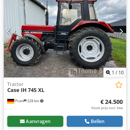
1
/
10
Tractor
Case IH
745 XL
€ 24.500
Prüm
228 km
Vaste prijs excl. btw
Aanvragen
Bellen