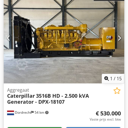
2 x 27 cm Dsdpfx Amszpdn Iokock Neem contact op met
Team DPX voor meer informatie. = Extra opties en
accessoires = - Bedieningspaneel
1
/
15
Aggregaat
Caterpillar
3516B HD - 2.500 kVA
Generator - DPX-18107
€ 530.000
Dordrecht
54 km
Vaste prijs excl. btw