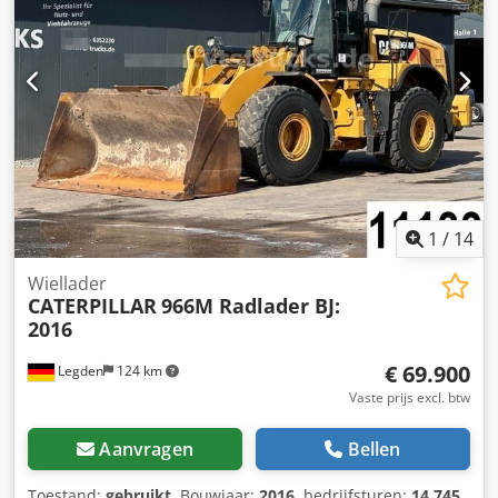
uitsluitend aan zakelijke klanten, onder voorbehoud van
fouten en tussentijdse verkoop Advertenties en
bedrijfslogo's op voertuigen kunnen op foto's digitaal
bewerkt zijn Dodpfev S Nrhex Amkock
1
/
14
Wiellader
CATERPILLAR
966M Radlader BJ:
2016
€ 69.900
Legden
124 km
Vaste prijs excl. btw
Aanvragen
Bellen
Toestand:
gebruikt
, Bouwjaar:
2016
, bedrijfsturen:
14.745