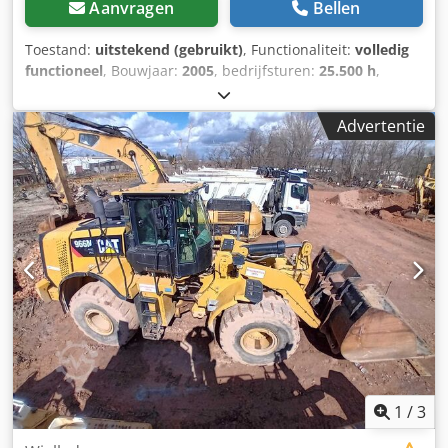
Aanvragen
Bellen
Toestand:
uitstekend (gebruikt)
, Functionaliteit:
volledig
functioneel
, Bouwjaar:
2005
, bedrijfsturen:
25.500 h
,
Machine in zeer goede staat. Volledig functioneel. Direct
inzetbaar. Dcjdpfxszam D Is Amkok
Advertentie
1
/
3