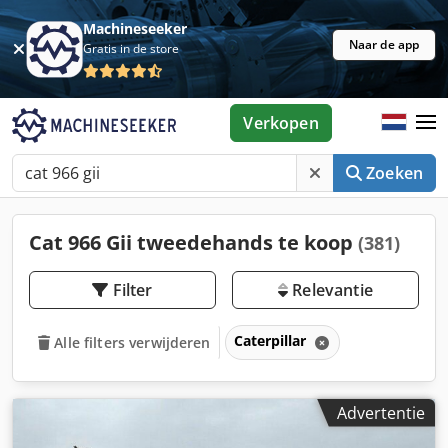
Machineseeker
Naar de app
Gratis in de store
Verkopen
Zoeken
Cat 966 Gii tweedehands te koop
(381)
Filter
Relevantie
Caterpillar
Alle filters verwijderen
Advertentie