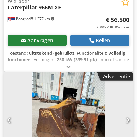
Wiellader
Caterpillar
966M XE
€ 56.500
Beograd
1.377 km
vraagprijs excl. btw
Aanvragen
Bellen
Toestand:
uitstekend (gebruikt)
, Functionaliteit:
volledig
functioneel
, vermogen:
250 kW (339,91 pk)
, inhoud van de
bak:
7,5 m³
, Bouwjaar:
2015
, machine-/voertuignummer:
CAT0966MPP6C00405
, UITSTEKENDE STAAT Dcjdpfx Aeyl
Advertentie
Irqsmkek