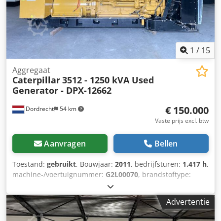
1
/
15
Aggregaat
Caterpillar
3512 - 1250 kVA Used
Generator - DPX-12662
€ 150.000
Dordrecht
54 km
Vaste prijs excl. btw
Aanvragen
Bellen
Toestand:
gebruikt
, Bouwjaar:
2011
, bedrijfsturen:
1.417 h
,
machine-/voertuignummer:
G2L00070
, brandstoftype:
diesel
, motorfabrikant:
Caterpillar 3512
,
Toepassingsgebied: bouw Leeggewicht: 14.000 kg
Advertentie
Generatorvermogen: 1.250 kVA Afmetingen laadruimte:
565 x 220 x 230 cm Dsdezn Erlopfx Amkock Productieland: