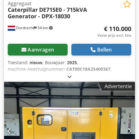
Aggregaat
Caterpillar
DE715E0 - 715kVA
Generator - DPX-18030
€ 110.000
Dordrecht
54 km
Vaste prijs excl. btw
Aanvragen
Bellen
Toestand:
nieuw
, Bouwjaar:
2025
,
machine-/voertuignummer:
CAT00C18A2S400367
,
brandstoftype:
diesel
, motorfabrikant:
Caterpillar C18
,
Toepassing: Bouw Leeggewicht: 5.952 kg
Advertentie
Generatorvermogen: 715 kVA Afmetingen laadruimte: 532 x
192 x 229 cm CE-markering: ja Watertankinhoud: 1082 l
Neem contact op met het DPX-team voor meer informatie.
= Verdere opties en toebehoren = Dodpfx Amsy Ttpfjkeck -
Accu - Bedieningspaneel - Stalen dak - Tankwagen