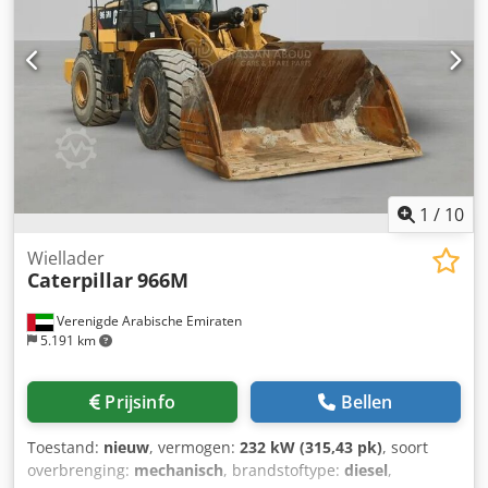
1
/
10
Wiellader
Caterpillar
966M
Verenigde Arabische Emiraten
5.191 km
Prijsinfo
Bellen
Toestand:
nieuw
, vermogen:
232 kW (315,43 pk)
, soort
overbrenging:
mechanisch
, brandstoftype:
diesel
,