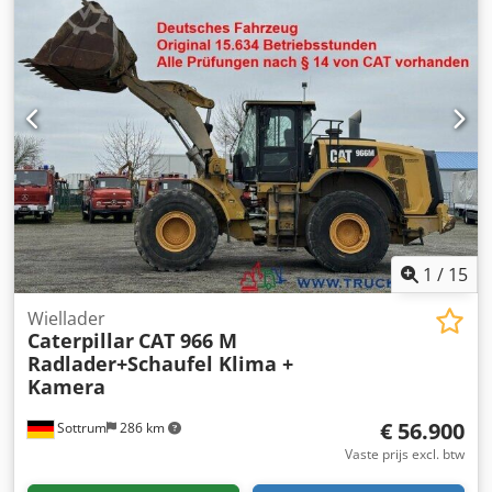
1
/
15
Wiellader
Caterpillar
CAT 966 M
Radlader+Schaufel Klima +
Kamera
€ 56.900
Sottrum
286 km
Vaste prijs excl. btw