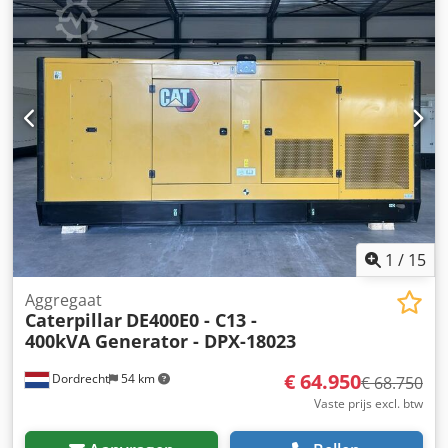
113 x 153 cm CE-markering: ja Dsdpfey S N N Eex Amksck
Watertankinhoud: 250 l Neem contact op met Team DPX
voor meer informatie. = Extra opties en accessoires = -
Accu - Bedieningspaneel - Stalen dak - Tankwagen
1
/
15
Aggregaat
Caterpillar
DE400E0 - C13 -
400kVA Generator - DPX-18023
€ 64.950
Dordrecht
54 km
€ 68.750
Vaste prijs excl. btw