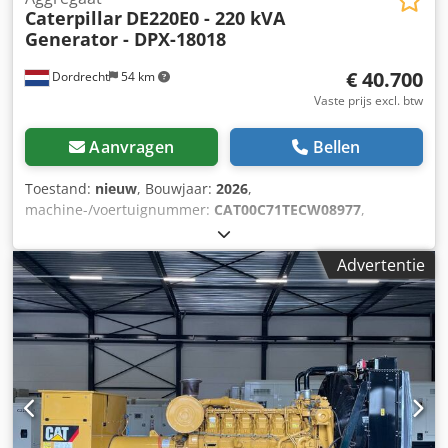
Caterpillar
DE220E0 - 220 kVA
Generator - DPX-18018
€ 40.700
Dordrecht
54 km
Vaste prijs excl. btw
Aanvragen
Bellen
Toestand:
nieuw
, Bouwjaar:
2026
,
machine-/voertuignummer:
CAT00C71TECW08977
,
brandstoftype:
diesel
, motorfabrikant:
Caterpillar C7.1
,
Toepassing: Bouw Leeggewicht: 2.238 kg
Advertentie
Generatorvermogen: 220 kVA Afmetingen laadruimte: 352 x
133 x 181 cm CE-markering: ja Watertankinhoud: 418 l
Land van productie: VK Neem contact op met Team DPX
voor meer informatie. = Overige opties en accessoires =
Dcjdow Thn Uepfx Amkjk - Accu - Bedieningspaneel -
Stalen dak - Tankwagen