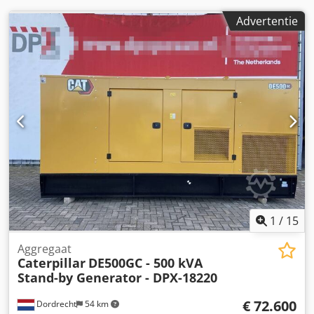
Advertentie
1
/
15
Aggregaat
Caterpillar
DE500GC - 500 kVA
Stand-by Generator - DPX-18220
€ 72.600
Dordrecht
54 km