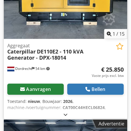
1
/
15
Aggregaat
Caterpillar
DE110E2 - 110 kVA
Generator - DPX-18014
€ 25.850
Dordrecht
54 km
Vaste prijs excl. btw
Aanvragen
Bellen
Toestand:
nieuw
, Bouwjaar:
2026
,
machine-/voertuignummer:
CAT00C44HECL06824
,
brandstoftype:
diesel
, motorfabrikant:
Caterpillar C4.4
,
Toepassing: Bouw Leeggewicht: 1.547 kg
Advertentie
Generatorvermogen: 110 kVA Afmetingen laadruimte: 277 x