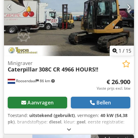
1
/
15
Minigraver
Caterpillar
308C CR 4966 HOURS!!
€ 26.900
Roosendaal
86 km
Vaste prijs excl. btw
Aanvragen
Bellen
Toestand:
uitstekend (gebruikt)
, vermogen:
40 kW (54,38
pk)
, brandstoftype:
diesel
, kleur:
geel
, eerste registratie:
05/2008
, Bouwjaar:
2008
, bedrijfsturen:
4.966 h
,
CATO308CCKCX02306 Dcsdpfx Amoymq Uqeksk = Meer