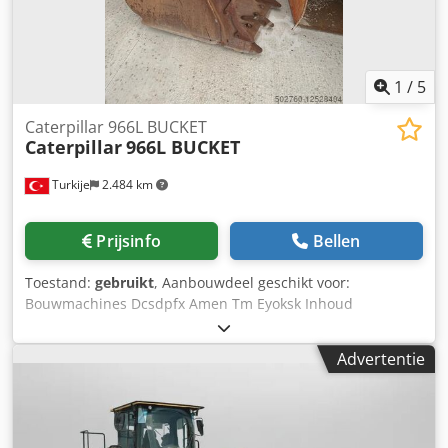
1
/
5
Caterpillar 966L BUCKET
Caterpillar
966L BUCKET
Turkije
2.484 km
Prijsinfo
Bellen
Toestand:
gebruikt
, Aanbouwdeel geschikt voor:
Bouwmachines Dcsdpfx Amen Tm Eyoksk Inhoud
laadruimte: 4.000 l Verkoopprijs: US$ 6.750, € 6.372
Advertentie