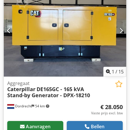
VS Neem contact op met Team DPX voor meer informatie. =
Verdere opties en accessoires = - Bedieningspaneel
1
/
15
Aggregaat
Caterpillar
DE165GC - 165 kVA
Stand-by Generator - DPX-18210
€ 28.050
Dordrecht
54 km
Vaste prijs excl. btw
Aanvragen
Bellen