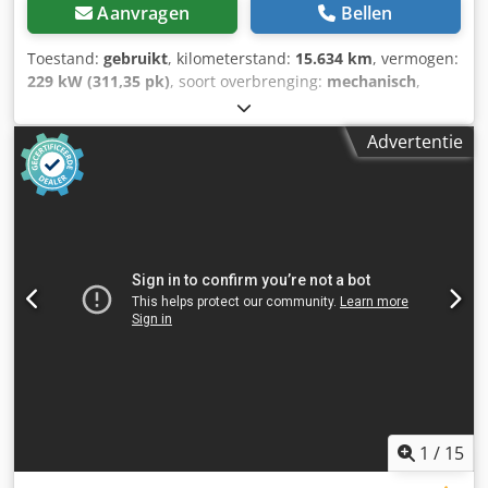
Aanvragen
Bellen
Toestand:
gebruikt
, kilometerstand:
15.634 km
, vermogen:
229 kW (311,35 pk)
, soort overbrenging:
mechanisch
,
brandstoftype:
diesel
, kleur:
geel
, totaalgewicht:
23.200 kg
,
leeggewicht:
23.200 kg
, maximaal laadgewicht:
15.000 kg
,
Advertentie
asconfiguratie:
4x4
, aantal zitplaatsen:
1
, eerste registratie:
03/2016
, remmen:
motorrem
, Bouwjaar:
2016
,
bedrijfsturen:
15.634 h
, bestuurderscabine:
dagcabine
,
Uitrusting:
airconditioning, bekrachtigde besturing,
boordcomputer, cabine, differentieelslot, extra
koplampen, hoofdbeschermer, immobilisatiesysteem,
luchtdrukrem, parkeersensoren, roetfilter, standaard
schep, vierwielaandrijving
, * Duits voertuig * Volledige
wiellader-keuring volgens §14 aanwezig * Staat: zie foto's *
Origineel SLECHTS 15.634 bedrijfsuren * Cabine met ROPS-
rolbeveiliging / FOPS-steenslagbescherming * ROPS/FOPS
voldoen aan de eisen van de normen ISO 3471:2008 en ISO
3449:2005 niveau II * Draaicirkel (diameter, tegengewicht)
6.804 mm * Kleine draaicirkel door knikbesturing *
1
/
15
Brandstoftank 302 liter * Assen: vooras met handmatig