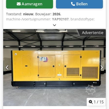
Aanvragen
Bellen
Toestand:
nieuw
, Bouwjaar:
2026
,
machine-/voertuignummer:
YAP92107
, brandstoftype:
diesel
, motorfabrikant:
Caterpillar 3516B HD
,
Toepassingsdoel: bouw Leeggewicht: 18.290 kg
Advertentie
Generatorvermogen: 2.500 kVA Djdoy R I D Sopfx Amksck
Afmetingen laadruimte: 638 x 229 x 237 cm CE-markering:
ja Neem contact op met het DPX-team voor meer
informatie. = Verdere opties en toebehoren = -
Bedieningspaneel
1
/
15