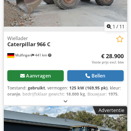
1
/
11
Wiellader
Caterpillar
966 C
€ 28.900
Mulfingen
441 km
Vaste prijs excl. btw
Aanvragen
Bellen
Toestand:
gebruikt
, vermogen:
125 kW (169,95 pk)
, kleur:
oranje
, bedrijfsklaar gewicht:
18.000 kg
, Bouwjaar:
1975
,
Uitrusting:
cabine
, Vermogen/Motor : 10.500 cm³ Onderstel
: Wiel Bestuurderspositie : Cabine Aangebouwde delen :
Advertentie
Schaufel ID: 118060 Direct inzetbaar 170 pk 6 cilinders
18.000 kg Videolink op YouTube: Wij hebben altijd een
grote selectie van gebruikte voertuigen op voorraad. Meer
van ons aanbod vindt u op Vrijblijvend aanbod, verkoop