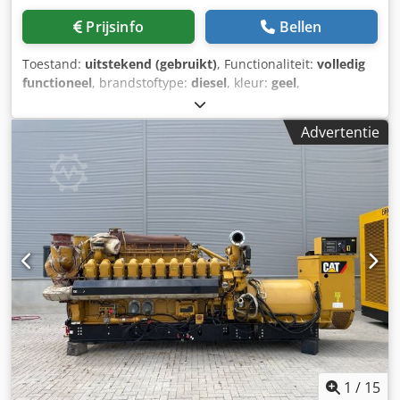
Prijsinfo
Bellen
Toestand:
uitstekend (gebruikt)
, Functionaliteit:
volledig
functioneel
, brandstoftype:
diesel
, kleur:
geel
,
bandenconditie:
90 %
, rijconditie:
90 %
, aantal zitplaatsen:
1
, machine-/voertuignummer:
KM&EW144
, Uitrusting:
Advertentie
cabine, hydraulica
, Product Beschrijving Gebruikte
houthakmachines Gefabriceerd door Caterpillar Model CAT
966C Werkt op dieselmotor Machine verkocht in deze staat
Dcodpfxoum Eiuo Amkek Meer informatie Neem contact op
met VIJAY JPN Industrial Trading Pte Ltd 13A pandan
crescent, Singapore 128478
1
/
15