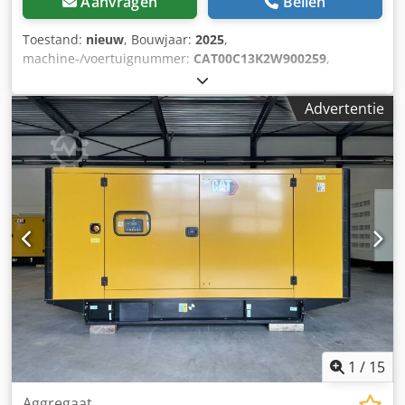
Aanvragen
Bellen
Toestand:
nieuw
, Bouwjaar:
2025
,
machine-/voertuignummer:
CAT00C13K2W900259
,
brandstoftype:
diesel
, motorfabrikant:
Caterpillar C13
,
Toepassing: Bouw Leeggewicht: 4.667 kg
Advertentie
Generatorvermogen: 400 kVA Afmetingen laadruimte: 493 x
162 x 222 cm CE-markering: ja Inhoud watertank: 800 l
Djdpfx Amjy T Uwdjkeck Land van productie: CN Neem
contact op met het DPX-team voor meer informatie. = Extra
opties en toebehoren = - Accu - Bedieningspaneel - Stalen
dak - Tank
1
/
15
Aggregaat