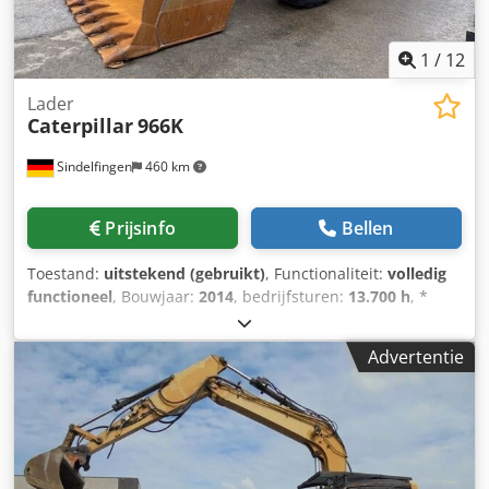
1
/
12
Lader
Caterpillar
966K
Sindelfingen
460 km
Prijsinfo
Bellen
Toestand:
uitstekend (gebruikt)
, Functionaliteit:
volledig
functioneel
, Bouwjaar:
2014
, bedrijfsturen:
13.700 h
, *
13.700 uur Djdpfx Ameyh Nc Tjksck * Banden 26.5R25 *
Topconditie * Bak 4,5 m³
Advertentie