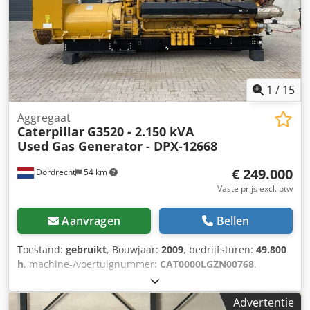
1
/
15
Aggregaat
Caterpillar
G3520 - 2.150 kVA
Used Gas Generator - DPX-12668
€ 249.000
Dordrecht
54 km
Vaste prijs excl. btw
Aanvragen
Bellen
Toestand:
gebruikt
, Bouwjaar:
2009
, bedrijfsturen:
49.800
h
, machine-/voertuignummer:
CAT0000LGZN00768
,
brandstoftype:
gas
, motorfabrikant:
Caterpillar G3520C
,
Toepassingsgebied: bouwsector Leeggewicht: 17.500 kg
Advertentie
Generatorvermogen: 2.150 kVA Afmetingen laadruimte: 7 x