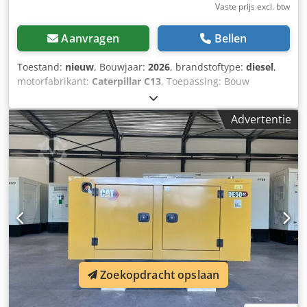
Vaste prijs excl. btw
Aanvragen
Bellen
Toestand:
nieuw
, Bouwjaar:
2026
, brandstoftype:
diesel
,
motorfabrikant:
Caterpillar C13
, Toepassing: Bouw
Leeggewicht: 2.924 kg Generatorvermogen: 500 kVA
Afmetingen laadruimte: 310 x 134 x 217 cm CE-markering:
Advertentie
ja Dcedpjxvk Hksfx Amkjk Emissieniveau: Stage II / Tier II
Leveringscondities: EXW Watertank inhoud: 721 l Neem
contact op met Team DPX voor meer informatie. = Extra
opties en toebehoren = - Accu - Bedieningspaneel - Stalen
dak - Tankwagen
Zoekopdracht opslaan