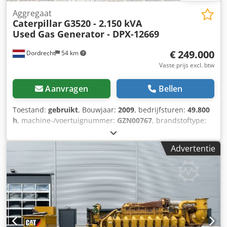
Aggregaat
Caterpillar
G3520 - 2.150 kVA
Used Gas Generator - DPX-12669
€ 249.000
Dordrecht
54 km
Vaste prijs excl. btw
Aanvragen
Bellen
Toestand:
gebruikt
, Bouwjaar:
2009
, bedrijfsturen:
49.800
h
, machine-/voertuignummer:
GZN00767
, brandstoftype:
gas
, motorfabrikant:
Caterpillar G3520C
,
Toepassingsgebied: bouw Leeggewicht: 17.500 kg
Advertentie
Generatorvermogen: 2.150 kVA Afmetingen laadruimte: 7 x
2 x 27 cm Neem contact op met Team DPX voor meer
informatie. Djdpezpdn Uefx Amkjck = Extra opties en
accessoires = - Bedieningspaneel