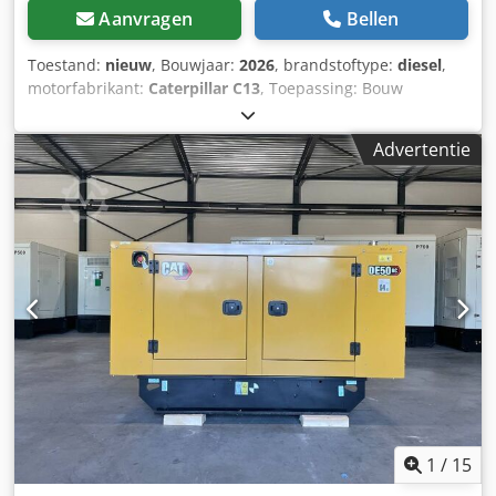
Aanvragen
Bellen
Toestand:
nieuw
, Bouwjaar:
2026
, brandstoftype:
diesel
,
motorfabrikant:
Caterpillar C13
, Toepassing: Bouw
Leeggewicht: 2.924 kg Generatorvermogen: 500 kVA
Afmetingen laadruimte: 310 x 134 x 217 cm CE-markering:
Advertentie
ja Emissieniveau: Stage II / Tier II Leveringscondities: EXW
Watertank inhoud: 721 l Neem contact op met Team DPX
voor meer informatie. = Extra opties en toebehoren =
Csdpfsxvk Hkex Ammjha - Accu - Bedieningspaneel - Stalen
dak - Tankwagen
1
/
15