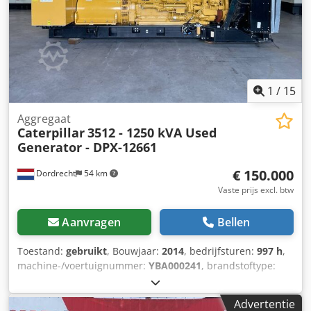
1
/
15
Aggregaat
Caterpillar
3512 - 1250 kVA Used
Generator - DPX-12661
€ 150.000
Dordrecht
54 km
Vaste prijs excl. btw
Aanvragen
Bellen
Toestand:
gebruikt
, Bouwjaar:
2014
, bedrijfsturen:
997 h
,
machine-/voertuignummer:
YBA000241
, brandstoftype:
diesel
, motorfabrikant:
Caterpillar 3512
,
Toepassingsgebied: bouw Leeggewicht: 14.000 kg
Advertentie
Generatorvermogen: 1.250 kVA Afmetingen laadruimte: