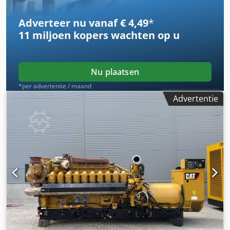
Adverteer nu vanaf € 4,49
*
11 miljoen kopers
wachten op u
Nu plaatsen
*per advertentie / maand
Advertentie