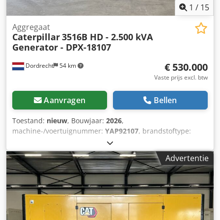
1
/
15
Aggregaat
Caterpillar
3516B HD - 2.500 kVA
Generator - DPX-18107
€ 530.000
Dordrecht
54 km
Vaste prijs excl. btw
Aanvragen
Bellen
Toestand:
nieuw
, Bouwjaar:
2026
,
machine-/voertuignummer:
YAP92107
, brandstoftype:
diesel
, motorfabrikant:
Caterpillar 3516B HD
,
Toepassingsdoel: bouw Leeggewicht: 18.290 kg
Advertentie
Generatorvermogen: 2.500 kVA Afmetingen laadruimte:
638 x 229 x 237 cm CE-markering: ja Neem contact op met
het DPX-team voor meer informatie. = Verdere opties en
toebehoren = Codpfx Aoy R I D Ssmmjha -
Bedieningspaneel