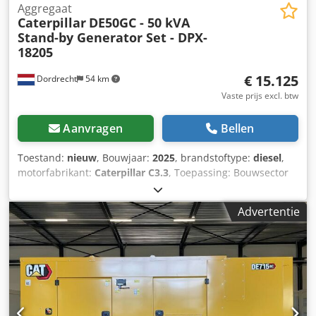
Aggregaat
Caterpillar
DE50GC - 50 kVA
Stand-by Generator Set - DPX-
18205
€ 15.125
Dordrecht
54 km
Vaste prijs excl. btw
Aanvragen
Bellen
Toestand:
nieuw
, Bouwjaar:
2025
, brandstoftype:
diesel
,
motorfabrikant:
Caterpillar C3.3
, Toepassing: Bouwsector
Leeggewicht: 889 kg Csdpfjy R I Htsx Ammeha
Generatorvermogen: 50 kVA Laadruimafmetingen: 230 x 96
Advertentie
x 140 cm CE-markering: ja Watertankinhoud: 103 l Neem
contact op met Team DPX voor meer informatie. = Verdere
opties en accessoires = - Accu - Bedieningspaneel - Stalen
dak - Tankwagen