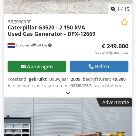
1
/
15
Aggregaat
Caterpillar
G3520 - 2.150 kVA
Used Gas Generator - DPX-12669
€ 249.000
Dordrecht
54 km
Vaste prijs excl. btw
Aanvragen
Bellen
Toestand:
gebruikt
, Bouwjaar:
2009
, bedrijfsturen:
49.800
h
, machine-/voertuignummer:
GZN00767
, brandstoftype:
gas
, motorfabrikant:
Caterpillar G3520C
,
Toepassingsgebied: bouw Leeggewicht: 17.500 kg
Advertentie
Generatorvermogen: 2.150 kVA Afmetingen laadruimte: 7 x
2 x 27 cm Neem contact op met Team DPX voor meer
informatie. = Extra opties en accessoires = Codpfx Aezpdn
Uommjha - Bedieningspaneel