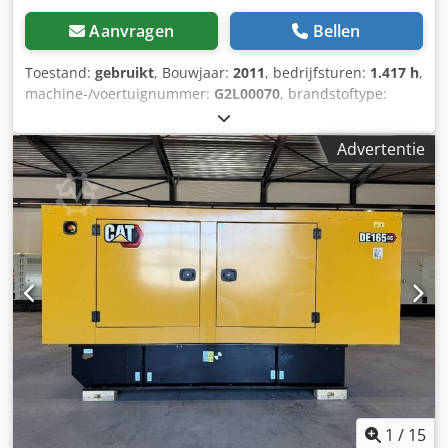
Aanvragen
Bellen
Toestand:
gebruikt
, Bouwjaar:
2011
, bedrijfsturen:
1.417 h
,
machine-/voertuignummer:
G2L00070
, brandstoftype:
diesel
, motorfabrikant:
Caterpillar 3512
,
Toepassingsgebied: bouw Leeggewicht: 14.000 kg
Advertentie
Generatorvermogen: 1.250 kVA Afmetingen laadruimte:
565 x 220 x 230 cm Productieland: VS Neem contact op met
Team DPX voor meer informatie. Chedpfezn Erlox Ammoa =
Verdere opties en accessoires = - Bedieningspaneel
1
/
15