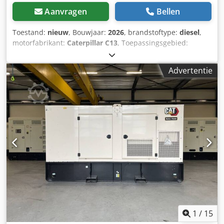
Aanvragen
Bellen
Toestand:
nieuw
, Bouwjaar:
2026
, brandstoftype:
diesel
,
motorfabrikant:
Caterpillar C13
, Toepassingsgebied:
bouwsector Leeggewicht: 3.886 kg Generatorvermogen:
550 kVA Chjdsxvk Hwjpfx Ammsa Afmetingen laadruimte:
Advertentie
477 x 163 x 236 cm CE-markering: ja
Leveringsvoorwaarden: EXW Inhoud watertank: 721 l
Productieland: CN Neem contact op met Team DPX voor
meer informatie. = Verdere opties en accessoires = - Accu -
Bedieningspaneel - Stalen dak - Tankwagen
1
/
15