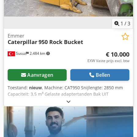
1
/
3
Emmer
Caterpillar
950 Rock Bucket
€ 10.000
Susuz
2.484 km
EXW Vaste prijs excl. btw
Aanvragen
Bellen
Toestand:
nieuw
, Machine: CAT950 Snijlengte: 2850 mm
Capaciteit: 3,5 m³ Gelaste adaptertanden Bak UIT
VOORRAAD Csdpfjxf H Ebex Ammsha