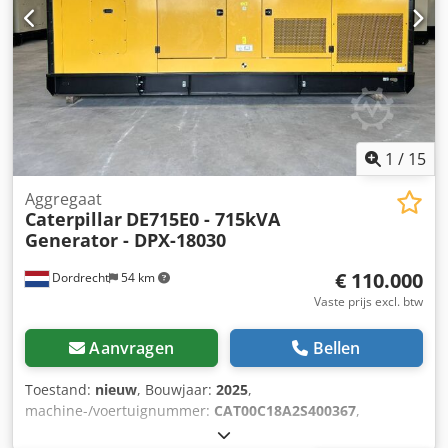
1
/
15
Aggregaat
Caterpillar
DE715E0 - 715kVA
Generator - DPX-18030
€ 110.000
Dordrecht
54 km
Vaste prijs excl. btw
Aanvragen
Bellen
Toestand:
nieuw
, Bouwjaar:
2025
,
machine-/voertuignummer:
CAT00C18A2S400367
,
brandstoftype:
diesel
, motorfabrikant:
Caterpillar C18
,