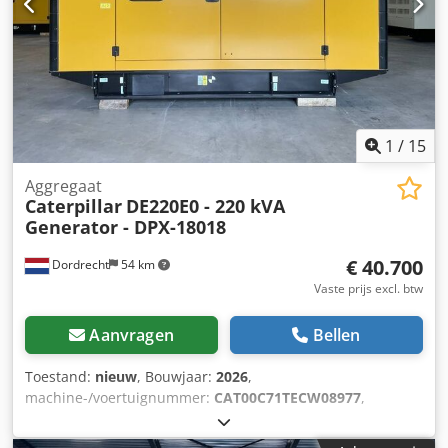
1
/
15
Aggregaat
Caterpillar
DE220E0 - 220 kVA
Generator - DPX-18018
€ 40.700
Dordrecht
54 km
Vaste prijs excl. btw
Aanvragen
Bellen
Toestand:
nieuw
, Bouwjaar:
2026
,
machine-/voertuignummer:
CAT00C71TECW08977
,
brandstoftype:
diesel
, motorfabrikant:
Caterpillar C7.1
,
Toepassing: Bouw Leeggewicht: 2.238 kg