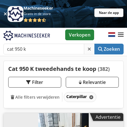
Machineseeker
Naar de app
Gratis in de store
Verkopen
Zoeken
Cat 950 K tweedehands te koop
(382)
Filter
Relevantie
Caterpillar
Alle filters verwijderen
Advertentie