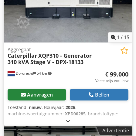
1
/
15
Aggregaat
Caterpillar
XQP310 - Generator
310 kVA Stage V - DPX-18133
€ 99.000
Dordrecht
54 km
Vaste prijs excl. btw
Aanvragen
Bellen
Toestand:
nieuw
, Bouwjaar:
2026
,
machine-/voertuignummer:
XPD00285
, brandstoftype:
diesel
, motorfabrikant:
Cat C9.3B
, Toepassing: Bouw
Leeggewicht: 4.784 kg Chedpszc Dwqsfx Ammja
Advertentie
Generatorvermogen: 310 kVA Laadruimte afmetingen: 409