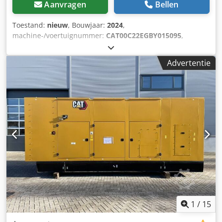
Aanvragen
Bellen
Toestand:
nieuw
, Bouwjaar:
2024
,
machine-/voertuignummer:
CAT00C22EGBY015095
,
brandstoftype:
diesel
, motorfabrikant:
Caterpillar C2.2
,
Toepassingsgebied: Bouwsector Leeggewicht: 706 kg
Advertentie
Generatorvermogen: 18 kVA Afmetingen laadruimte: 171 x
88 x 127 cm CE-markering: ja Watertankinhoud: 55 l Land
van herkomst: CN Neem contact op met Team DPX voor
meer informatie. = Extra opties en accessoires = Csdpfxszc
Dvyj Ammoha - Accu - Bedieningspaneel - Stalen dak -
Tankwagen
1
/
15