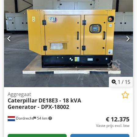
x 151 x 228 cm CE-markering: ja Emissieniveau: Stage V /
Tier IV final Watertankinhoud: 667 l Land van productie: CN
Neem contact op met team DPX voor meer informatie. =
Verdere opties en accessoires = - Accu - Bedieningstableau
- Stalen dak - Tankwagen
1
/
15
Aggregaat
Caterpillar
DE18E3 - 18 kVA
Generator - DPX-18002
€ 12.375
Dordrecht
54 km
Vaste prijs excl. btw