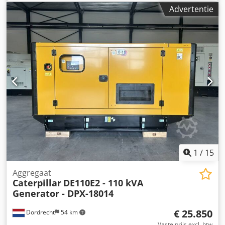
Toepassing: Bouw Leeggewicht: 5.952 kg
Advertentie
Generatorvermogen: 715 kVA Afmetingen laadruimte: 532 x
192 x 229 cm CE-markering: ja Watertankinhoud: 1082 l
Neem contact op met het DPX-team voor meer informatie.
= Verdere opties en toebehoren = - Accu Chjdpfx Amsy
Ttpfomoa - Bedieningspaneel - Stalen dak - Tankwagen
1
/
15
Aggregaat
Caterpillar
DE110E2 - 110 kVA
Generator - DPX-18014
€ 25.850
Dordrecht
54 km
Vaste prijs excl. btw