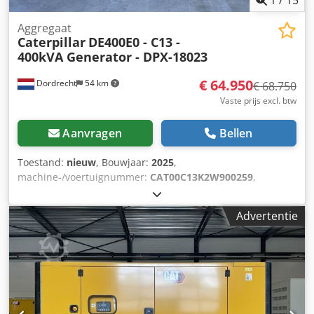
1
/
15
Aggregaat
Caterpillar
DE400E0 - C13 -
400kVA Generator - DPX-18023
€ 64.950
Dordrecht
54 km
€ 68.750
Vaste prijs excl. btw
Aanvragen
Bellen
Toestand:
nieuw
, Bouwjaar:
2025
,
machine-/voertuignummer:
CAT00C13K2W900259
,
brandstoftype:
diesel
, motorfabrikant:
Caterpillar C13
,
Toepassing: Bouw Leeggewicht: 4.667 kg
Advertentie
Generatorvermogen: 400 kVA Afmetingen laadruimte: 493 x
162 x 222 cm Cedpfx Asy T Uwdemmsha CE-markering: ja
Inhoud watertank: 800 l Land van productie: CN Neem
contact op met het DPX-team voor meer informatie. = Extra
opties en toebehoren = - Accu - Bedieningspaneel - Stalen
dak - Tank