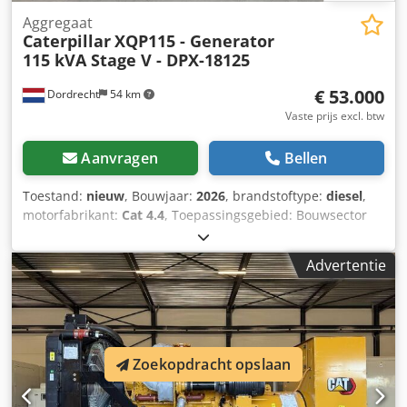
Aggregaat
Caterpillar
XQP115 - Generator
115 kVA Stage V - DPX-18125
€ 53.000
Dordrecht
54 km
Vaste prijs excl. btw
Aanvragen
Bellen
Toestand:
nieuw
, Bouwjaar:
2026
, brandstoftype:
diesel
,
motorfabrikant:
Cat 4.4
, Toepassingsgebied: Bouwsector
Leeggewicht: 2.527 kg Generatorvermogen: 115 kVA
Laadruimtedimensies: 297 x 115 x 207 cm CE-markering: ja
Advertentie
Emissieniveau: Stage V / Tier IV final Watertankinhoud: 518
l Land van productie: CN Neem contact op met Team DPX
voor meer informatie. Chsdszc Dv Hopfx Ammja = Verdere
opties en toebehoren = - Accu - Bedieningspaneel - Stalen
dak - Tankwagen
Zoekopdracht opslaan