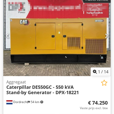
Generatorvermogen: 715 kVA Cjdpfx Amjxvk H Romsha
Afmetingen laadruimte: 499 x 187 x 229 cm CE-markering:
ja Watertankinhoud: 910 l Productieland: CN Neem contact
op met Team DPX voor meer informatie. = Verdere opties
en toebehoren = - Accu - Bedieningspaneel - Stalen dak -
Tankwagen
1
/
14
Aggregaat
Caterpillar
DE550GC - 550 kVA
Stand-by Generator - DPX-18221
€ 74.250
Dordrecht
54 km
Vaste prijs excl. btw