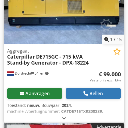
1
/
15
Aggregaat
Caterpillar
DE715GC - 715 kVA
Stand-by Generator - DPX-18224
€ 99.000
Dordrecht
54 km
Vaste prijs excl. btw
Aanvragen
Bellen
Toestand:
nieuw
, Bouwjaar:
2024
,
machine-/voertuignummer:
CATDE715TXRZ00289
,
brandstoftype:
diesel
, motorfabrikant:
Caterpillar C15
,
Toepassingsdoel: Bouw Leeggewicht: 4.832 kg
Advertentie