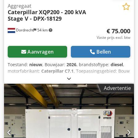
Aggregaat
Caterpillar
XQP200 - 200 kVA
Stage V - DPX-18129
€ 75.000
Dordrecht
54 km
Vaste prijs excl. btw
Aanvragen
Bellen
Toestand:
nieuw
, Bouwjaar:
2026
, brandstoftype:
diesel
,
motorfabrikant:
Caterpillar C7.1
, Toepassingsgebied: Bouw
Leeggewicht: 4.487 kg Generatorvermogen: 200 kVA
Laadruimafmetingen: 409 x 142 x 235 cm CE-markering: ja
Advertentie
Emissieniveau: Stage V / Tier IV final Watertankinhoud: 822
l Land van productie: CN Chodpozc Dwdefx Ammsa Neem
contact op met Team DPX voor meer informatie. = Verdere
opties en accessoires = - Accu - Bedieningspaneel - Tanker