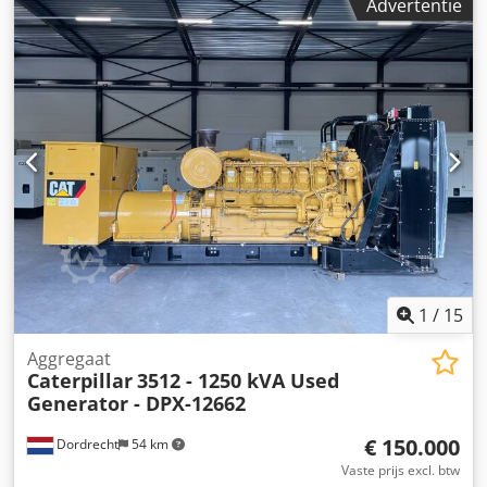
Advertentie
Generatorvermogen: 220 kVA Afmetingen laadruimte: 352 x
133 x 181 cm CE-markering: ja Watertankinhoud: 418 l
Codpfxsw Thn Us Ammeha Land van productie: VK Neem
contact op met Team DPX voor meer informatie. = Overige
opties en accessoires = - Accu - Bedieningspaneel - Stalen
dak - Tankwagen
1
/
15
Aggregaat
Caterpillar
3512 - 1250 kVA Used
Generator - DPX-12662
€ 150.000
Dordrecht
54 km
Vaste prijs excl. btw