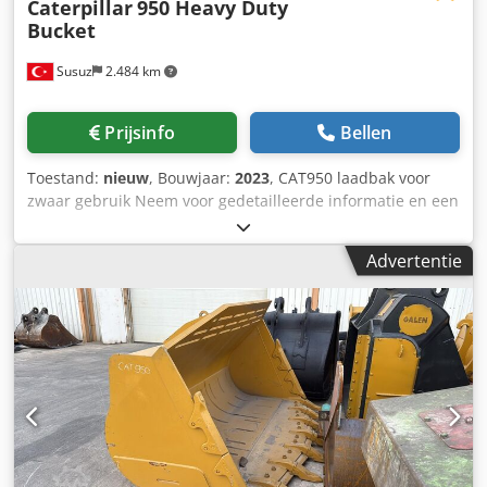
Caterpillar
950 Heavy Duty
Bucket
Susuz
2.484 km
Prijsinfo
Bellen
Toestand:
nieuw
, Bouwjaar:
2023
, CAT950 laadbak voor
zwaar gebruik Neem voor gedetailleerde informatie en een
offerte contact met ons op Cjdpfxsqa Daxe Ammjha
Advertentie