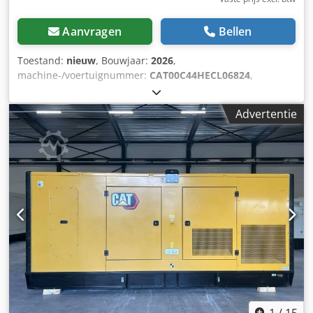
Aanvragen
Bellen
Toestand:
nieuw
, Bouwjaar:
2026
,
machine-/voertuignummer:
CAT00C44HECL06824
,
brandstoftype:
diesel
, motorfabrikant:
Caterpillar C4.4
,
Toepassing: Bouw Leeggewicht: 1.547 kg
Advertentie
Generatorvermogen: 110 kVA Afmetingen laadruimte: 277 x
113 x 153 cm CE-markering: ja Watertankinhoud: 250 l
Neem contact op met Team DPX voor meer informatie. =
Extra opties en accessoires = - Accu - Bedieningspaneel
Chedjy S N N Eepfx Ammoa - Stalen dak - Tankwagen