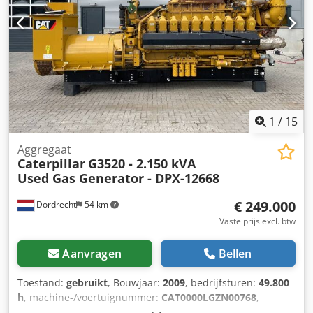
1
/
15
Aggregaat
Caterpillar
G3520 - 2.150 kVA
Used Gas Generator - DPX-12668
€ 249.000
Dordrecht
54 km
Vaste prijs excl. btw
Aanvragen
Bellen
Toestand:
gebruikt
, Bouwjaar:
2009
, bedrijfsturen:
49.800
h
, machine-/voertuignummer:
CAT0000LGZN00768
,
brandstoftype:
gas
, motorfabrikant:
Caterpillar G3520C
,