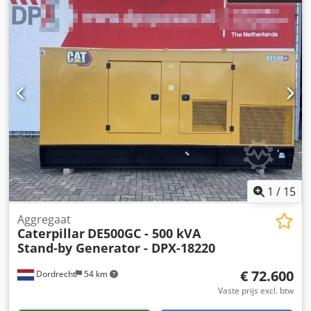
565 x 220 x 230 cm Productieland: VS Neem contact op met
Team DPX voor meer informatie. Chjdpfezmlpbex Ammoa =
Verdere opties en accessoires = - Bedieningspaneel
1
/
15
Aggregaat
Caterpillar
DE500GC - 500 kVA
Stand-by Generator - DPX-18220
€ 72.600
Dordrecht
54 km
Vaste prijs excl. btw