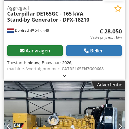
Aggregaat
Caterpillar
DE165GC - 165 kVA
Stand-by Generator - DPX-18210
€ 28.050
Dordrecht
54 km
Vaste prijs excl. btw
Aanvragen
Bellen
Toestand:
nieuw
, Bouwjaar:
2026
,
machine-/voertuignummer:
CATDE165EN7G00668
,
brandstoftype:
diesel
, motorfabrikant:
Caterpillar C7.1
,
Toepassingsgebied: bouw Leeggewicht: 1.926 kg
Advertentie
Generatorvermogen: 165 kVA Afmetingen laadruimte: 334 x
117 x 175 cm CE-markering: ja Watertankinhoud: 325 l
Neem contact op met Team DPX voor meer informatie. =
Verdere opties en accessoires = Chsdpewrwk Dofx Ammoa
- Accu - Bedieningspaneel - Stalen dak - Tankwagen