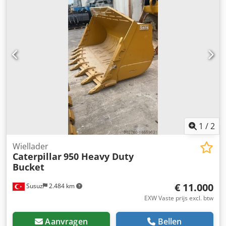
1
/
2
Wiellader
Caterpillar
950 Heavy Duty
Bucket
€ 11.000
Susuz
2.484 km
EXW Vaste prijs excl. btw
Aanvragen
Bellen