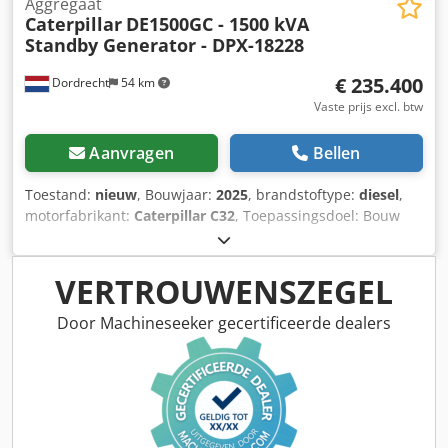
Aggregaat
Caterpillar
DE1500GC - 1500 kVA
Standby Generator - DPX-18228
€ 235.400
Dordrecht
54 km
Vaste prijs excl. btw
Aanvragen
Bellen
Toestand:
nieuw
, Bouwjaar:
2025
, brandstoftype:
diesel
,
motorfabrikant:
Caterpillar C32
, Toepassingsdoel: Bouw
Leeggewicht: 11.481 kg Generatorvermogen: 1.500 kVA
Laadruimafmetingen: 667 x 245 x 279 cm CE-markering: ja
Watertankinhoud: 1000 l Neem contact op met Team DPX
VERTROUWENSZEGEL
voor meer informatie. = Verdere opties en accessoires =
Chjdjx Dqnkspfx Ammsa - Accu - Bedieningspaneel - Stalen
Door Machineseeker gecertificeerde dealers
dak - Tankwagen