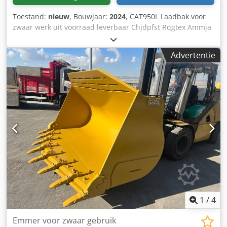
Toestand:
nieuw
, Bouwjaar:
2024
, CAT950L Laadbak voor
zwaar werk uit voorraad leverbaar Chjdpfst Rqgtex Ammja
Randlengte: 2850 mm Inhoud: 3,5m^3 Gelaste
adaptertanden
Advertentie
1
/
4
Emmer voor zwaar gebruik