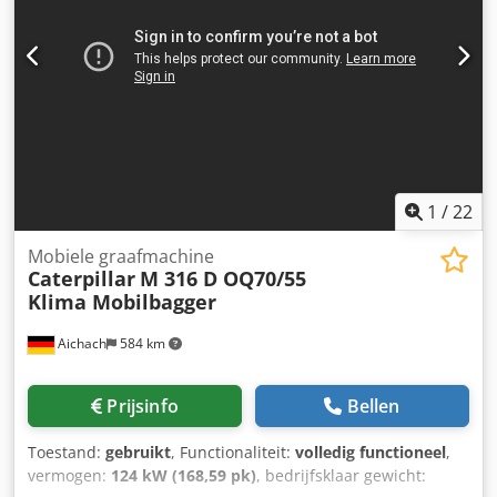
1
/
22
Mobiele graafmachine
Caterpillar
M 316 D OQ70/55
Klima Mobilbagger
Aichach
584 km
Prijsinfo
Bellen
Toestand:
gebruikt
, Functionaliteit:
volledig functioneel
,
vermogen:
124 kW (168,59 pk)
, bedrijfsklaar gewicht: