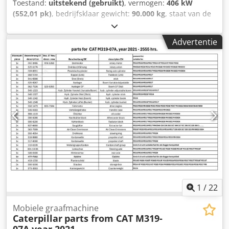
Toestand:
uitstekend (gebruikt)
, vermogen:
406 kW
(552,01 pk)
, bedrijfsklaar gewicht:
90.000 kg
, staat van de
ketting:
60 %
, Bouwjaar:
2015
, bedrijfsturen:
12.866 h
,
Uitrusting:
airconditioning, cabine
, CATERPILLAR 390FL ME
Advertentie
Bouwjaar: 2015 Bedrijfsuren: 12.866 u Gesloten
beschermcabine Airconditioning Radio Dcjdpfx Aoy U I
Hboptsk Achteruitrijcamera Centrale smering Standaard
giek Stellengte: 2,90 m Rotsbak met snijmes, 2,20 m breed
Onderwagen ca. 60% over Bodemplaten 650 mm breed
CAT C18 motor met 406 kW CE / EPA Bedrijfsgewicht: 90 ton
1
/
22
Mobiele graafmachine
Caterpillar
parts from CAT M319-