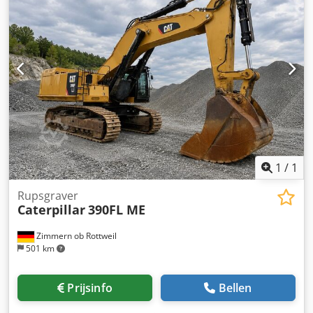
bandenmaat 26.5R25: ca. 40–50% profiel over Bak – 5 m³
Dcsdpfx Apoy Nmrfjtok CAT C9.3 motor met 250 kW CE
Bedrijfsgewicht: 26 ton Nieuwe service door Zeppelin
1
/
1
Rupsgraver
Caterpillar
390FL ME
Zimmern ob Rottweil
501 km
Prijsinfo
Bellen