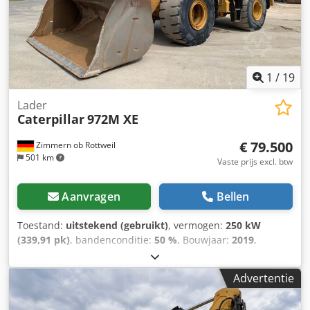
1
/
19
Lader
Caterpillar
972M XE
€ 79.500
Zimmern ob Rottweil
501 km
Vaste prijs excl. btw
Aanvragen
Bellen
Toestand:
uitstekend (gebruikt)
, vermogen:
250 kW
(339,91 pk)
, bandenconditie:
50 %
, Bouwjaar:
2019
,
bedrijfsturen:
11.876 h
, Uitrusting:
airconditioning
,
CATERPILLAR 972M XE Bouwjaar: 2019 Bedrijfsuren: 11.876
Advertentie
uur Gesloten cabine Airconditioning Radio
Achteruitrijcamera Centrale smering Bridgestone