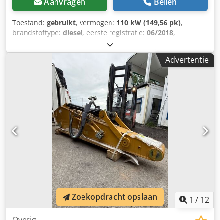
Aanvragen
Bellen
Toestand:
gebruikt
, vermogen:
110 kW (149,56 pk)
,
brandstoftype:
diesel
, eerste registratie:
06/2018
,
Bouwjaar:
2018
, bedrijfsturen:
9.679 h
, Caterpillar M316F
met draaikop EGSON – motor 110 kW – 1 x bak – leidingen
Advertentie
voor extra functies – airconditioning – steunplaat – 2 x
steunpoten – totaal gewicht 18.000 kg – = Meer informatie
= Bouwjaar: 2018 Aandrijving: wiel Leeggewicht: 17.930 kg
Dsdsy D Uz Depfx Aptjck CE-markering: ja Neem contact op
met Miguel Cubas voor meer informatie. =
Bedrijfsinformatie = Wij zijn gevestigd tussen Antwerpen
en Brussel, langs de A12-snelweg, in de buurt van de
haven van Antwerpen. Openingstijden: van maandag tot
en met vrijdag continu van 8.30 uur tot 19.00 uur.
Zoekopdracht opslaan
1
/
12
Overig