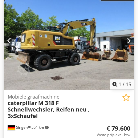
1
/
15
Mobiele graafmachine
caterpillar
M 318 F
Schnellwechsler, Reifen neu ,
3xSchaufel
€ 79.600
Singen
551 km
Vaste prijs excl. btw