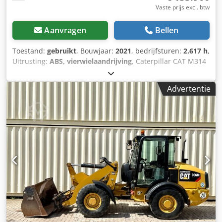
Vaste prijs excl. btw
Aanvragen
Bellen
Toestand:
gebruikt
, Bouwjaar:
2021
, bedrijfsturen:
2.617 h
,
Uitrusting:
ABS, vierwielaandrijving
, Caterpillar CAT M314
mobiele graafmachine – bouwjaar 2021 – slechts 2.617
draaiuren. Dodpfxszmpxmj Aptjck Te koop aangeboden:
Advertentie
een Caterpillar M314 mobiele graafmachine in zeer goede
en direct inzetbare staat. Uitrusting: * Bouwjaar: 2021 *
Draaiuren: 2.617 * Airconditioning * Hydraulische
snelwisselsysteem * Centrale smeerinstallatie * Banden in
goede staat * Krachtige en zuinige CAT-dieselmotor De
machine is regelmatig onderhouden en verkeert zowel
technisch als optisch in zeer goede staat. Hij is direct
inzetbaar en ideaal geschikt voor grond-, weg- en
kanaalbouw, evenals voor algemene
grondwerkzaamheden. Bezichtiging en een proefrit zijn op
afspraak mogelijk. Transport kan op verzoek worden
georganiseerd.