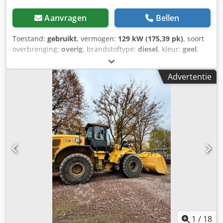
Aanvragen
Bellen
Toestand:
gebruikt
, vermogen:
129 kW (175,39 pk)
, soort
overbrenging:
overig
, brandstoftype:
diesel
, kleur:
geel
,
eerste registratie:
01/2019
, emissieklasse:
geen
,
ophanging:
overig
, Bouwjaar:
2019
, bedrijfsturen:
7.162 h
,
Advertentie
bestuurderscabine:
overig
, brandstof:
diesel
, Uitrusting:
airconditioning, vierwielaandrijving
, * Achteruitrijcamera
Dcsdpfxjzhbv Hj Aptsk * Snelwisselsysteem CAT CW-20-
H.4.N * Graafbak 2,20 m * 2x dieplepel 1,00 m + 0,50 m *
Nieuwe banden ... Radio, vierwielaandrijving,
airconditioning, snelwisselsysteem, gebruikte machine,
diesel, inclusief btw.
1
/
18