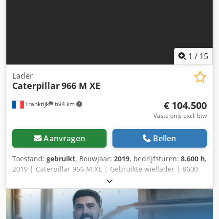
1
/
15
Lader
Caterpillar
966 M XE
€ 104.500
Frankrijk
694 km
Vaste prijs excl. btw
Aanvragen
Bellen
Toestand:
gebruikt
, Bouwjaar:
2019
, bedrijfsturen:
8.600 h
,
2019 | Caterpillar 966 M XE | Gebruikte wiellader | 8600
uur 📍Locatie: Frankrijk 🚛 Levering mogelijk naar uw
bestemming – Gebruik onze verzendkosten-calculator om
transportkosten te berekenen! Dcjdeyywnlepfx Aptsk 💰 Nu
kopen voor EUR 104.500 of doe een bod. Betaling bij