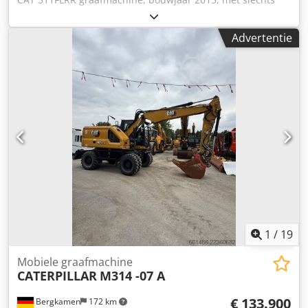
6.390 draaiuren! ---- * Fabrikant: CAT * Type: 311FL RR *
Bouwjaar: 2015 Dcodpfx Asy Sdlzsptok * Afgelezen
Advertentie
draaiuren: ca. 6.390 * Laatste onderhoud bij ca. 5.960 uur
* Inclusief hydraulische snelsluitkoppeling CW20 *
Inclusief hydraulische grijperbak * Duitse machine *
Eerste eigenaar * Rubberen rupsen * Dozerblad *
Airconditioning * Achteruitrijcamera * Leidingwerk *
Goede staat! * Onderstel: ca. 40-50% * Meer foto's en
video op aanvraag (via WhatsApp Erik) * Prijs: 45.900 euro,
netto + 19% BTW. ---- Voor verdere vragen kunt u bellen:
Erik Kortum: WhatsApp ?Alle gegevens zijn onder
voorbehoud en er kunnen geen rechten aan worden
ontleend. Fouten en tussenverkoop voorbehouden.?
1
/
19
Mobiele graafmachine
CATERPILLAR
M314 -07 A
€ 133.900
Bergkamen
172 km