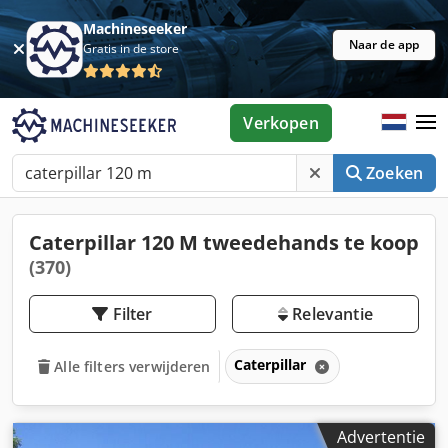
Machineseeker
Naar de app
Gratis in de store
Verkopen
Zoeken
Caterpillar 120 M tweedehands te koop
(370)
Filter
Relevantie
Caterpillar
Alle filters verwijderen
Advertentie