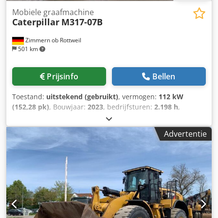
Mobiele graafmachine
Caterpillar
M317-07B
Zimmern ob Rottweil
501 km
Prijsinfo
Bellen
Toestand:
uitstekend (gebruikt)
, vermogen:
112 kW
(152,28 pk)
, Bouwjaar:
2023
, bedrijfsturen:
2.198 h
,
Uitrusting:
airconditioning, cabine
, CATERPILLAR M317-
07B Bouwjaar 2023 Bedrijfsuren 2.198 uur Gesloten cabine
Advertentie
Airconditioning Radio Achter- en zijkantcamera Verstelgiek
Stik: 2,50 m Dcjdpfx Apoyi Tp Netjk Volledige leidingwerk
(hamer-, grijper-, schaar-) Snelwisselsysteem OQ70/55 1 x
bak Centrale smering Bandenmaat: 10.00-20 ca. 40%
profiel over Steunschild Motor met 112 kW CE
Bedrijfsgewicht: 18,4 ton.