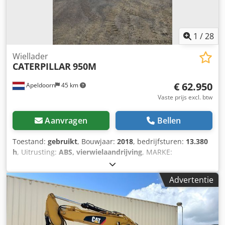
1
/
28
Wiellader
CATERPILLAR
950M
€ 62.950
Apeldoorn
45 km
Vaste prijs excl. btw
Aanvragen
Bellen
Toestand:
gebruikt
, Bouwjaar:
2018
, bedrijfsturen:
13.380
h
, Uitrusting:
ABS, vierwielaandrijving
, MARKE:
CATERPILLARTYPE: 950MBAUJAHR: 2018CE GEMARKT:
JABETRIEBSSTUNDEN: 13380
Advertentie
STUNDENREIFEN/UNTERWAGEN: 100%LEISTUNG:
186KWMOTOR: CATERPILLAR C7.1 ACERTGEWICHT:
20.230KGOPTIONEN:HYDR.
SCHNELLWECHSELSCHAUFFELUBERDRUCK KABINECENTRAL