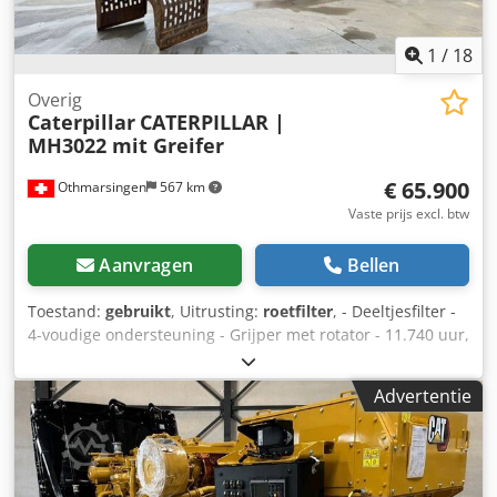
0180 1x dozerblad 419-1550 2x opbergdoos 556-5556 1x
contragewicht 573-3553
1
/
18
Overig
Caterpillar
CATERPILLAR |
MH3022 mit Greifer
€ 65.900
Othmarsingen
567 km
Vaste prijs excl. btw
Aanvragen
Bellen
Toestand:
gebruikt
, Uitrusting:
roetfilter
, - Deeltjesfilter -
4-voudige ondersteuning - Grijper met rotator - 11.740 uur,
Vering: Hydraulisch Dedpfx Ajy Srd Eeptjck
Advertentie