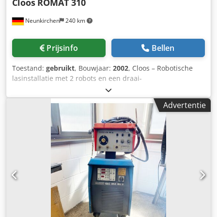
Cloos
ROMAT 310
Neunkirchen
240 km
Prijsinfo
Bellen
Toestand:
gebruikt
, Bouwjaar:
2002
, Cloos – Robotische
lasinstallatie met 2 robots en een draai-
positioneerinrichting voor MIG-lassen, voorzien van een
TEKA-rookfilterinstallatie. Robottype: ROMAT 310 Aantal
Advertentie
assen: 6 Draagvermogen: 10 kg
Herhalingsnauwkeurigheid: ± 0,1 mm Credpfx Aszrux Aon
Ejf Werkbereik (bolvormig): ca. Ø 4100 mm Besturing:
ROTROL II (een programmeerhandapparaat is defect)
Mechanische reiniging van lasbrander: CMR
Lasstroombron: GLC 353 Quinto Profi Draadtoevoer: CK 78
A/R Draadtoevoersysteem: DUO – DRIVE
Aansluitslangpakket: 3,5 m Lasbrander: MRW 3802
Lasbranderhouder: met geïntegreerde botsingsbeveiliging
Werkstukpositioneerinrichting met twee stations: HWR-
3KDP 5.000 Belasting van het draaibaar vlak, éénzijdig: