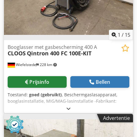
1
/
15
Booglasser met gasbescherming 400 A
CLOOS
Qintron 400 FC 100E-KIT
Wiefelstede
228 km
Prijsinfo
Bellen
Toestand:
goed (gebruikt)
, Beschermgaslasapparaat,
booglasinstallatie, MIG/MAG-lasinstallatie -Fabrikant:
CLOOS, beschermgaslasapparaat Qintron watergekoeld -
Type: Qintron 400 -Max. lasspanning: 400 A Codpfxsx
Advertentie
Hguns An Ejrf -Watergekoeld -Draadaanvoerkoffer: Cloos
FC 100E-KIT met 4-rolsaandrijving -Toebehoren: inclusief
massakabel, gasregelaar, slangenpakket, zie foto's -