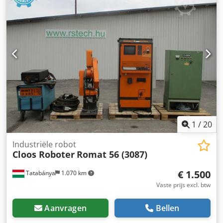
1
/
20
Industriële robot
Cloos Roboter
Romat 56 (3087)
€ 1.500
Tatabánya
1.070 km
Vaste prijs excl. btw
Aanvragen
Bellen