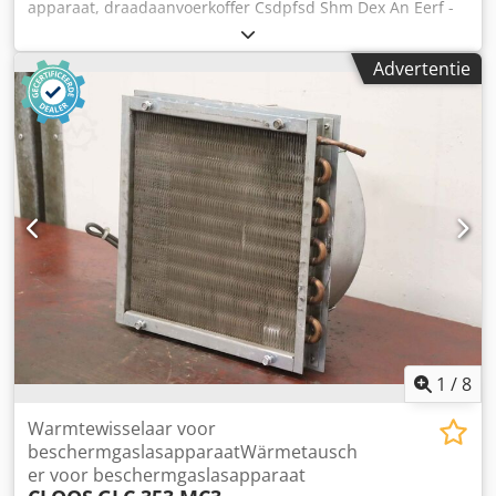
apparaat, draadaanvoerkoffer Csdpfsd Shm Dex An Eerf -
draadaanvoerkoffer -met: slangenpakket -Afmetingen:
650/350 300 mm -Gewicht: 36 kg
Advertentie
1
/
8
Warmtewisselaar voor
beschermgaslasapparaatWärmetausch
er voor beschermgaslasapparaat