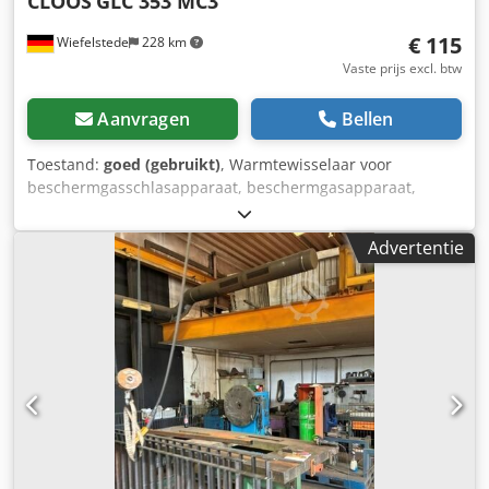
CLOOS
GLC 353 MC3
€ 115
Wiefelstede
228 km
Vaste prijs excl. btw
Aanvragen
Bellen
Toestand:
goed (gebruikt)
, Warmtewisselaar voor
beschermgasschlasapparaat, beschermgasapparaat,
koeler - Fabrikant: CLOOS, warmtewisselaar uit
beschermgasschlasapparaat GLC 353 MC3 - Ventilator:
Advertentie
ebm papst type M4Q0465-DA01-S8 Crjdpfx Aewubqten Eef
- Afmetingen: 330/160/H330 mm - Gewicht: 4,2 kg