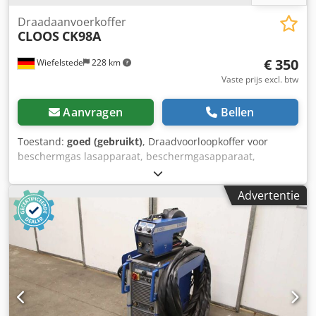
Draadaanvoerkoffer
CLOOS
CK98A
€ 350
Wiefelstede
228 km
Vaste prijs excl. btw
Aanvragen
Bellen
Toestand:
goed (gebruikt)
, Draadvoorloopkoffer voor
beschermgas lasapparaat, beschermgasapparaat,
draadvoorloopkoffer, draadvoorloopapparaat Cjdpfx
Anewrrp Ue Esrf - Fabrikant: CLOOS draadvoorloopkoffer,
Advertentie
watergekoeld - Type: lCK98A - Afmetingen: 660/390/H350
mm - Gewicht: 23 kg