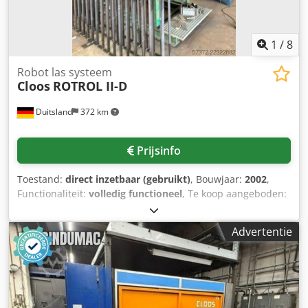
1
/
8
Robot las systeem
Cloos
ROTROL II-D
Duitsland
372 km
Prijsinfo
Toestand:
direct inzetbaar (gebruikt)
, Bouwjaar:
2002
,
Functionaliteit:
volledig functioneel
, Te koop aangeboden:
een robotgestuurde CLOOS lasinstallatie. 1)
Robotlasinstallatie CLOOS, draadtoevoersnelheid: 30
Advertentie
m/min, gewicht draadspoel staal: 15 kg, gewicht
draadspoel aluminium: 4 kg, afmetingen lasbron X/Y/Z:
1245 mm/470 mm/930 mm, gewicht lasbron: ca. 190 kg,
afmetingen draadtoevoer: 680 mm/410 mm/235 mm,
gewicht draadtoevoer: ca. 24 kg. 2) Lasrobot CLOOS ROMAT