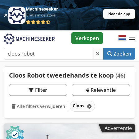
Machineseeker
Naar de app
Gratis in de store
Verkopen
Zoeken
Cloos Robot tweedehands te koop
(46)
Filter
Relevantie
Cloos
Alle filters verwijderen
Advertentie