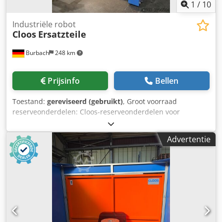
1
/
10
Industriële robot
Cloos
Ersatzteile
Burbach
248 km
Prijsinfo
Bellen
Toestand:
gereviseerd (gebruikt)
, Groot voorraad
reserveonderdelen: Cloos-reserveonderdelen voor
besturingen 32 TM, V3 tot en met V7 Gebruikte, maar
gereviseerde servomotoren met garantie
Advertentie
Programmeerhandtoestellen Voedingen Aandrijfmotoren
voor robots en draaiapparaten Crsdjd H T I Espfx An Ejf
Lasmachine Quinto II 403, 603, MC 3 Robotmechanismen
Romat 320, 350, Qirox 1 en 2