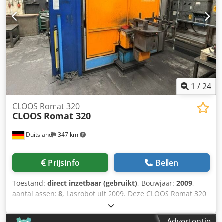
310, nuttig draagvermogen: ca. 10 kg, maximale reikwijdte:
ca. 1540 mm, maximale gewicht van het werkstuk: ca. 3500
kg, besturing: CLOOS ROTROL II-D. 3)
Werkstukpositioneerder CLOOS WPV-DP-10000 N, aantal: 2.
4) Lasstroombronnen CLOOS GLC 503 Quinto, aantal: 2. 5)
Hoofdschakelkast CLOOS. 6) Lasrookafzuiging. Inclusief
beschermingshek en randapparatuur. Bezichtiging is
mogelijk na overleg. Crodpozli Acefx An Esf
1
/
24
CLOOS Romat 320
CLOOS
Romat 320
Duitsland
347 km
Prijsinfo
Bellen
Toestand:
direct inzetbaar (gebruikt)
, Bouwjaar:
2009
,
aantal assen:
8
, Lasrobot uit 2009. Deze CLOOS Romat 320
is voorzien van een geïntegreerde 2-assige
werkstukpositioneerder met een verticaal draaibare
Advertentie