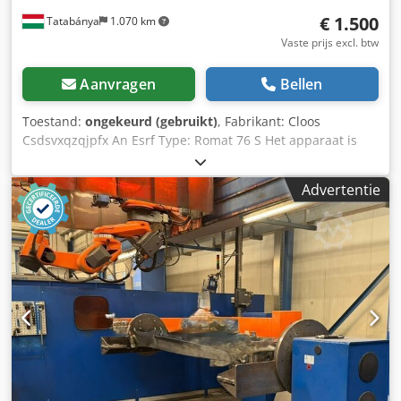
€ 1.500
Tatabánya
1.070 km
Vaste prijs excl. btw
Aanvragen
Bellen
Toestand:
ongekeurd (gebruikt)
, Fabrikant: Cloos
Csdsvxqzqjpfx An Esrf Type: Romat 76 S Het apparaat is
niet getest en de staat ervan is onbekend. Wordt verkocht
met de afgebeelde accessoires.
Advertentie