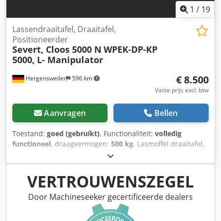
1
/
19
Lassendraaitafel, Draaitafel,
Positioneerder
Severt, Cloos 5000 N
WPEK-DP-KP
5000, L- Manipulator
€ 8.500
Hergensweiler
596 km
Vaste prijs excl. btw
Aanvragen
Bellen
Toestand:
goed (gebruikt)
, Functionaliteit:
volledig
functioneel
, draagvermogen:
500 kg
, Lasmoffel draaitafel,
L-manipulator, positioneerder, topconditie, met extra
opspanschijf incl. Draaien, zwenken (overhead), traploos
regelbare snelheid. Mechanische hoogteverstelling 800
VERTROUWENSZEGEL
mm - 1100 mm. Uitslag 1000 mm. Bouwhoogte 1800 mm.
Lengte 3000 mm. Breedte 1100 mm. Diameter opspanschijf
Door Machineseeker gecertificeerde dealers
1000 mm. Cedpeylkn Ijfx An Eerf