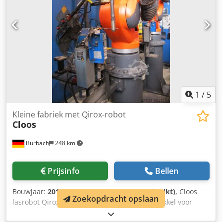
Crjdeu Nwx Uopfx An Ejf Printplaat A5 ontbreekt
1
/
5
Kleine fabriek met Qirox-robot
Cloos
Burbach
248 km
Prijsinfo
Bellen
Bouwjaar:
2011
, Toestand:
uitstekend (gebruikt)
, Cloos
Zoekopdracht opslaan
lasrobot Qirox QRC 320 incl. besturing V 6, sokkel voor
staande opstelling, Cjdpjizwv Nsfx An Esrf Cloos