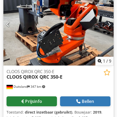
draaitafel zijn 2 draai-inrichtingen met een
tegendraaikussen gemonteerd. De aandrijfzijde van de
draai-inrichting is uitgevoerd zoals bij type WPV-DP-5000
N. Draagvermogen per draai-inrichting is ongeveer 500 kg.
Was gemonteerd op een Cloos lasrobot, type ROMAT 76 S,
met Rotrol-besturing, bouwjaar 1990. Cedpfxszkvars An
Esrf Geen mogelijkheid tot omruiling, retournering of
garantie.
1
/
9
CLOOS QIROX QRC 350-E
CLOOS
QIROX QRC 350-E
Duitsland
347 km
Prijsinfo
Bellen
Toestand:
direct inzetbaar (gebruikt)
, Bouwjaar:
2019
,