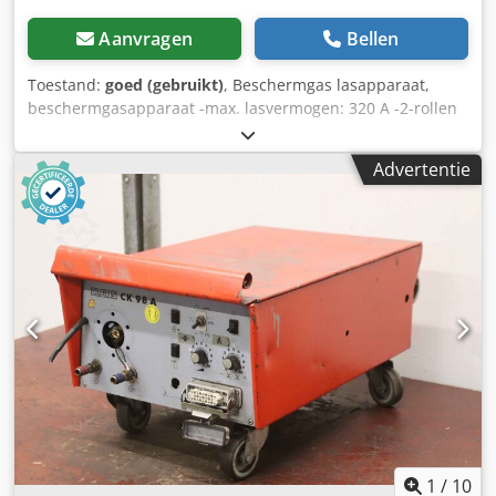
Aanvragen
Bellen
Toestand:
goed (gebruikt)
, Beschermgas lasapparaat,
beschermgasapparaat -max. lasvermogen: 320 A -2-rollen
aandrijving -luchtgekoeld -incl. massakabel -met
afneembare draadaanvoer Crodpfx Aob A Hhven Ejf -
Advertentie
gasarmatuur -slangenset -afmetingen: 1000/500/H970 mm
-gewicht: 170 kg
1
/
10