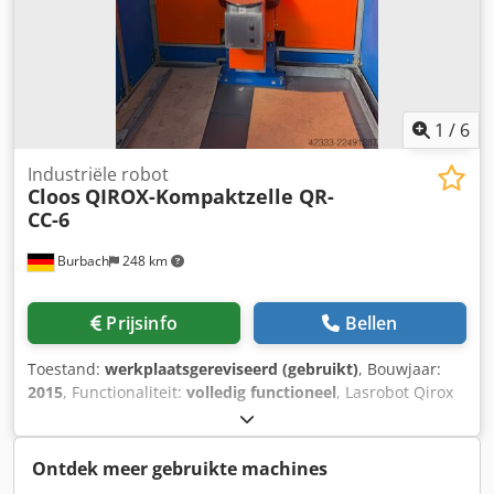
1
/
6
Industriële robot
Cloos
QIROX-Kompaktzelle QR-
CC-6
Burbach
248 km
Prijsinfo
Bellen
Toestand:
werkplaatsgereviseerd (gebruikt)
, Bouwjaar:
2015
, Functionaliteit:
volledig functioneel
, Lasrobot Qirox
QRC 320, inclusief besturing V7 en
programmeerhandapparaat met kabel, verbindingskabel
lasrobot-besturingskast, tactiele sensor, booglassensor,
Ontdek meer gebruikte machines
punteditor Cloos lasmachine Qineo Puls 600,