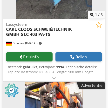
1
/
6
Lassysteem
CARL CLOOS SCHWEIßTECHNIK
GMBH
GLC 403 PA-TS
Duitsland
495 km
Prijsinfo
Bellen
Toestand:
gebruikt
, Bouwjaar:
1994
, Technische details:
Traploze lasstroom: 40...400 A Lengte: 900 mm Hoogte:
1200 mm Totaal benodigd vermogen: 13,8 kVA
Machinegewicht ca.: ca. 180 kg Benodigde ruimte ca.:
Advertentie
B:0.6xL:0.9xH:1.2 m MIG MAG LAS APPARATUUR
Lasgelijkrichter als onderdelenautomaat -
Vermogensbereik 40A/15V tot 400A/34V - Open
kringsvoltage -58V - Constante karakteristiek -
Beschermingsklasse IP 23 - Isolatietype F - Waterkoeling