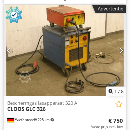
referentiepositie: 1.900 x 600 x 1.500 mm Gewicht: 205 kg
Advertentie
Benodigde vloeroppervlakte: 500 x 515 mm Aantal
gebruikte robots: 1 Aantal assen: 6 Draaglast: 15 kg
Aandrijving per as: digitaal geregelde AC-servomotor
Meetsysteem: digitaal, absoluut (resolver)
Herhalingsnauwkeurigheid: ± 0,1 mm Werkbereik:
halfbolvormig, ca. Ø 4.430 mm Cedpezg Nm Defx An Eorf
Zwenkbereik van de assen As 1: 340° As 2: 215° As 3: 290°
As 4: 358° As 5: 270° As 6: 600° Max. snelheid van de assen
As 1: 151°/s As 2: 151°/s As 3: 176°/s As 4: 290°/s As 5:
338°/s As 6: 410°/s
1
/
8
Beschermgas lasapparaat 320 A
CLOOS
GLC 326
€ 750
Wiefelstede
228 km
Vaste prijs excl. btw