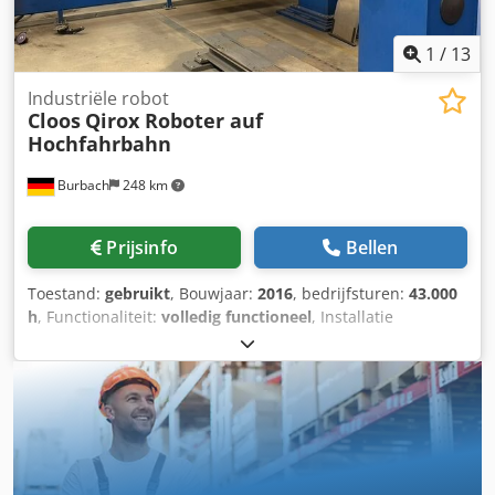
1
/
13
Industriële robot
Cloos
Qirox Roboter auf
Hochfahrbahn
Burbach
248 km
Prijsinfo
Bellen
Toestand:
gebruikt
, Bouwjaar:
2016
, bedrijfsturen:
43.000
h
, Functionaliteit:
volledig functioneel
, Installatie
bestaande uit: 1 lasrobot Qirox QRC 350-E incl. besturing
V7 Adv.., programmeerhandbediening met kabel 15 m,
buffer 24 V, flashgeheugen 2 GB, externe koelunit
Software-uitbreiding: Gasstraalsensor, booglassensor,
punteditor, transformatie, parameterverschuiving,
meerlaagstechniek, Manax Offline laserscanner ICSE LD
Lasapparatuur: Qineo Puls 600 (600 A) met