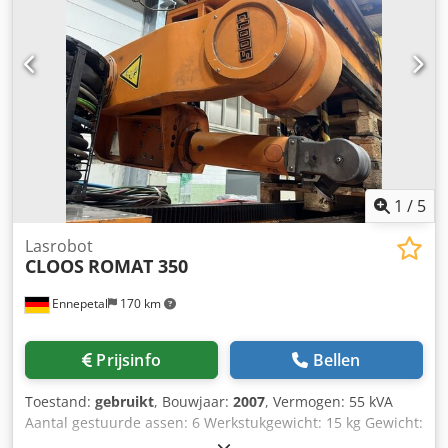
290 kg. Bezichtiging is mogelijk na overleg. Crjdpozp
Rhhsfx An Eof
1
/
5
Lasrobot
CLOOS
ROMAT 350
Ennepetal
170 km
Prijsinfo
Bellen
Toestand:
gebruikt
, Bouwjaar:
2007
, Vermogen: 55 kVA
Aantal gestuurde assen: 6 Werkstukgewicht: 15 kg Gewicht:
205 kg Type: ROMAT 350 Afmetingen (B x D x H) in