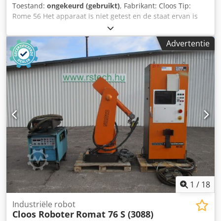
Toestand:
ongekeurd (gebruikt)
, Fabrikant: Cloos Tip:
Rome 56 Het apparaat is niet getest en de staat ervan is
onbekend. Wordt verkocht met de afgebeelde accessoires.
Cedpfovxqy Tsx An Ejrf
Advertentie
1
/
18
Industriële robot
Cloos Roboter
Romat 76 S (3088)