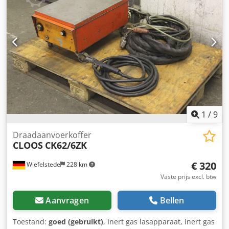
Afmetingen: 1100/700/H1240 mm -Gewicht: 181 kg
1
/
9
Draadaanvoerkoffer
CLOOS
CK62/6ZK
€ 320
Wiefelstede
228 km
Vaste prijs excl. btw
Aanvragen
Bellen
Toestand:
goed (gebruikt)
, Inert gas lasapparaat, inert gas