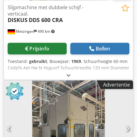
Slijpmachine met dubbele schijf -
verticaal.
DISKUS
DDS 600 CRA
Metzingen
490 km
Prijsinfo
Bellen
Toestand:
gebruikt
, Bouwjaar:
1969
, Schuurhoogte 60 mm
Cedpfx Aet Hw N Hsgusrf Schuurbreedte 120 mm Diameter
schuurschijf 600 mm Schuurlengte mm Werkstukhoogte 60
mm Totaal benodigd vermogen 50 kW Machinegewicht ca.
Advertentie
7000 kg Benodigde ruimte ca. m D I S K U S Verticale
dubbelzijdige vlakslijpmachine in C-uitvoering en met
concentrische werkstukaanvoer Type DDS 600 CRA
Bouwjaar 1969 P/Nr. 6672 _____ Slijpschijven - diam. x asgat
600 x 150 mm elk Hoogte schuurschijf ca. 60 mm
Werkstuktransportschijf Ø buiten 810 mm Werkstuk:
Schuurhoogte x schuurbreedte max. ca. 60 x 120 mm
Verticale naschuurinstelling, elk ca. 150 mm Hydraulische