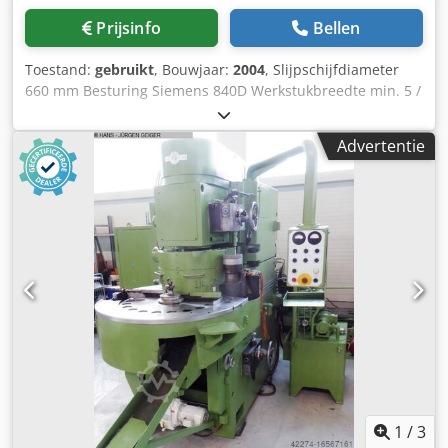
Prijsinfo
Bellen
Toestand:
gebruikt
, Bouwjaar:
2004
, Slijpschijfdiameter
660 mm Besturing Siemens 840D Werkstukbreedte min. 5 /
max. 180 mm Werkstukdiameter - max. 200 mm
Machinegewicht ca. 15,0 t Benodigde ruimte ca. L 3,1 x B
Advertentie
4,0 x H 2,7 m Er zijn 2 machines beschikbaar. Eén machine
is geschikt voor voorschuren, één voor naschuren. De
machines zijn gebruikt voor de productie van drijfstangen.
Naar onze inschatting verkeert de machine in goede
gebruikte staat. Cjdpsxq R Hajfx Aguorf Accessoires,
afgebeelde gereedschappen en opspangereedschap zijn
alleen inbegrepen als dit in de extra informatie is vermeld.
Wijzigingen en fouten in de technische gegevens en
informatie, alsmede tussentijdse verkoop, voorbehouden!
1
/
3