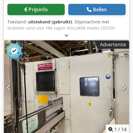
Prijsinfo
Bellen
Toestand:
uitstekend (gebruikt)
, Slijpmachine met
dubbele rand voor HM zagen VOLLMER model CEF250
Cedpfx Aoukgw Uogusrf
Advertentie
1
/
14