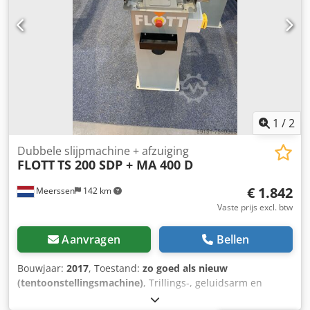
Aansluitkabel met CEE-stekker 16A (SD P modellen) Met 2
slijpstenen (1x grof, 1x fijn) Ook andere modellen uit
voorraad beschikbaar! Informeer naar de actuele voorraad.
Cedoiiyq Hjpfx Aguorf
1
/
2
Dubbele slijpmachine + afzuiging
FLOTT
TS 200 SDP + MA 400 D
€ 1.842
Meerssen
142 km
Vaste prijs excl. btw
Aanvragen
Bellen
Bouwjaar:
2017
, Toestand:
zo goed als nieuw
(tentoonstellingsmachine)
, Trillings-, geluidsarm en
onderhoudsvrije motor Rondom gesloten beschermkappen