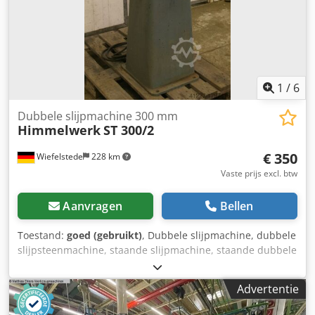
1
/
6
Dubbele slijpmachine 300 mm
Himmelwerk
ST 300/2
€ 350
Wiefelstede
228 km
Vaste prijs excl. btw
Aanvragen
Bellen
Toestand:
goed (gebruikt)
, Dubbele slijpmachine, dubbele
slijpsteenmachine, staande slijpmachine, staande dubbele
slijpsteen Credpeb A Nlkofx Agusf - Motorvermogen: 1,5
kW - Toerental: 1430 t/min - Slijpschijven: max. Ø 300 mm -
Advertentie
Bedrijfsspanning: 380 Volt - Afmetingen: 700/550/H1200
mm - Gewicht: 170 kg