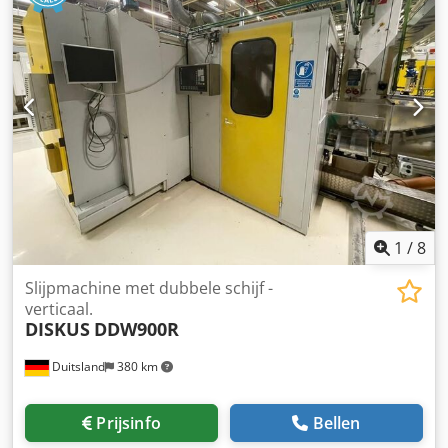
1
/
8
Slijpmachine met dubbele schijf -
verticaal.
DISKUS
DDW900R
Duitsland
380 km
Prijsinfo
Bellen