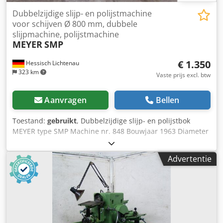
Dubbelzijdige slijp- en polijstmachine
voor schijven Ø 800 mm, dubbele
slijpmachine, polijstmachine
MEYER
SMP
€ 1.350
Hessisch Lichtenau
323 km
Vaste prijs excl. btw
Aanvragen
Bellen
Toestand:
gebruikt
, Dubbelzijdige slijp- en polijstbok
MEYER type SMP Machine nr. 848 Bouwjaar 1963 Diameter
slijp-/polijstschijf max. 800 mm Asdiameter 50 mm Credpfx
Ajdzqmhoguef Opname slijpschijf Ø 305 mm Schijfafstand
Advertentie
1470 mm Werkhoogte 550 mm Toerental 710 / 800 / 950
omw/min. Aandrijvingsvermogen 2x 3 kW Aansluiting 380
Volt, 50 Hz. - twee aandrijfmotoren, elk werkstation
afzonderlijk - ster-driehoekschakelaar voor elke motor
afzonderlijk - toerentalwisseling door het omleggen van de
aandrijfriemen - stofafzuigflens Ø 100 mm - 2 stuks