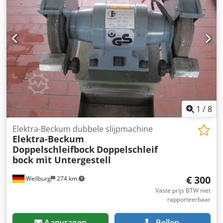
1
/
8
Elektra-Beckum dubbele slijpmachine
Elektra-Beckum
Doppelschleifbock
Doppelschleif
bock mit Untergestell
€ 300
Weilburg
274 km
Vaste prijs BTW niet
rapporteerbaar
Aanvragen
Bellen