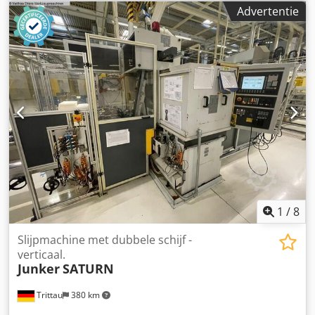
Stabiele verstelbare werkstukaanslag Credpfxeiiyr Se Agusf
Advertentie
Hoog veiligheidsgemak door verstelbare
gelaatbeschermkap (L+R) Geschikt voor slijpen en
ontbramen van allerlei soorten gereedschappen, metalen
profielen, etc. Motorbeveiligingsschakelaar en
nulspanningsbeveiliging Aansluitkabel met Schucko-
stekker (SW modellen) Aansluitkabel met CEE-stekker 16A
(SD P modellen) Met 2 slijpstenen (1x grof, 1x fijn)
Machineonderstel met nood-uit knop, rem en afzuiging
1
/
8
Slijpmachine met dubbele schijf -
verticaal.
Junker
SATURN
Trittau
380 km