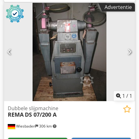
Doorsnede slijpschijf links: 250 mm Csdpfxodzp Tbj Agujrf
Advertentie
Schijfbreedte: 40 mm Toerental slijpspindel: ca. 2800 tpm
Motorvermogen: ca. 2,2 kW Netspanning: 380 Volt, 50 Hz -
Punthoek traploos instelbaar - Uitslijpinrichting -
Tandwielmotor voor hoogte-oscillatie bij de komslijpschijf -
Diamant-africhtsteun - Diverse booropnames -
Koelmiddelinstallatie Benodigde ruimte L x B x H: 1200 x
950 x 1550 mm Gewicht: ca. 1150 kg
1
/
1
Dubbele slijpmachine
REMA
DS 07/200 A
Wiesbaden
306 km