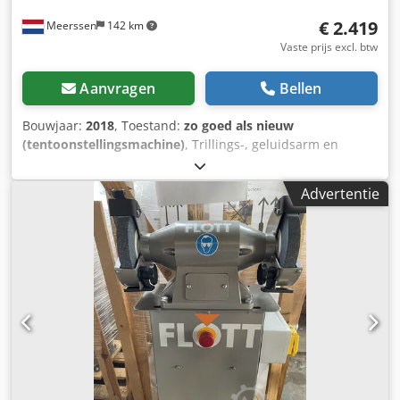
€ 2.419
Meerssen
142 km
Vaste prijs excl. btw
Aanvragen
Bellen
Bouwjaar:
2018
, Toestand:
zo goed als nieuw
(tentoonstellingsmachine)
, Trillings-, geluidsarm en
onderhoudsvrije motor Rondom gesloten beschermkappen
Crsdpfoiiyuqex Agusf Stabiele verstelbare werkstukaanslag
Advertentie
Hoog veiligheidsgemak door verstelbare
gelaatbeschermkap (L+R) Geschikt voor slijpen en
ontbramen van allerlei soorten gereedschappen, metalen
profielen, etc. Motorbeveiligingsschakelaar en
nulspanningsbeveiliging Aansluitkabel met Schucko-
stekker (SW modellen) Aansluitkabel met CEE-stekker 16A
(SD P modellen) Met 2 slijpstenen (1x grof, 1x fijn)
Machineonderstel met nood-uit knop, rem en afzuiging
Ook andere modellen uit voorraad beschikbaar! Informeer
naar de actuele voorraad.