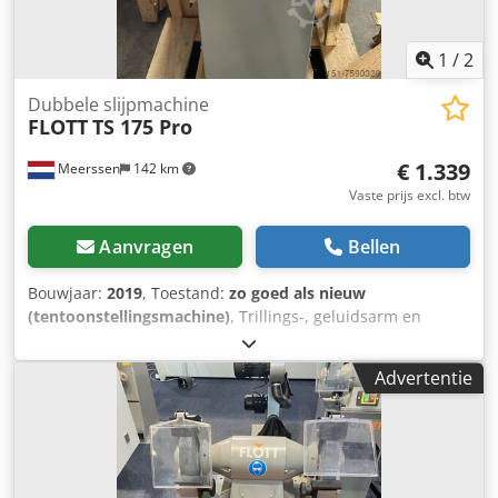
1
/
2
Dubbele slijpmachine
FLOTT
TS 175 Pro
€ 1.339
Meerssen
142 km
Vaste prijs excl. btw
Aanvragen
Bellen
Bouwjaar:
2019
, Toestand:
zo goed als nieuw
(tentoonstellingsmachine)
, Trillings-, geluidsarm en
onderhoudsvrije motor Rondom gesloten beschermkappen
Stabiele verstelbare werkstukaanslag Hoog
Advertentie
veiligheidsgemak door verstelbare gelaatbeschermkap
(L+R) Geschikt voor slijpen en ontbramen van allerlei
soorten gereedschappen, metalen profielen, etc.
Motorbeveiligingsschakelaar en nulspanningsbeveiliging
Aansluitkabel met Schucko-stekker (SW modellen)