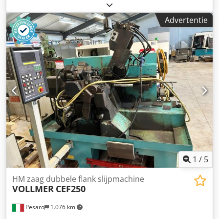
werkstations Slijpschijfdiameter: 1x 100; 1x 150; 2x 200 mm
Slijpschijfsnelheid: ca. 1400/2800 tpm Motorvermogen: ca.
Advertentie
1 kW Netspanning: 380 Volt, 50 Hz - 3x oscillerende
slijptafel - alle 3 werkstations met zwenkbare tafels,
instelling via handwiel - één werkstation (de 4e) met
zwenkbare en kantelbare tafel, instelling via handwiel
Codpfxedz Srke Aguorf - 1 stuk diamantslijpschijf Ø 100
mm gemonteerd (sterk versleten) - 2 stuks
korundslijpschijf gemonteerd Ø 200 mm - Rechts- en
linksdraaiende werking op elke station -
Koelmiddelvoorziening in de machinevoet Benodigde
ruimte L x B x H 1100 x 1000 x 1300 mm Gewicht: ca. 450 kg
In goede staat
1
/
5
HM zaag dubbele flank slijpmachine
VOLLMER
CEF250
Pesaro
1.076 km