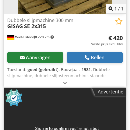
1
/
1
Dubbele slijpmachine 300 mm
GISAG
SE 2x315
€ 420
Wiefelstede
228 km
Vaste prijs excl. btw
Aanvragen
Bellen
Toestand:
goed (gebruikt)
, Bouwjaar:
1981
, Dubbele
slijpmachine, dubbele slijpsteenmachine, staande
slijpmachine, staande slijpblok - Motorvermogen: 1,1 kW -
Toerental: 1.410 tpm - Omtreksnelheid: 45 m/s Crjdpfx Aeb
Advertentie
A Nkvjguof - Slijpschijven: max. Ø 300 mm -
Bedrijfsspanning: 380 Volt - Gewicht: 290 kg