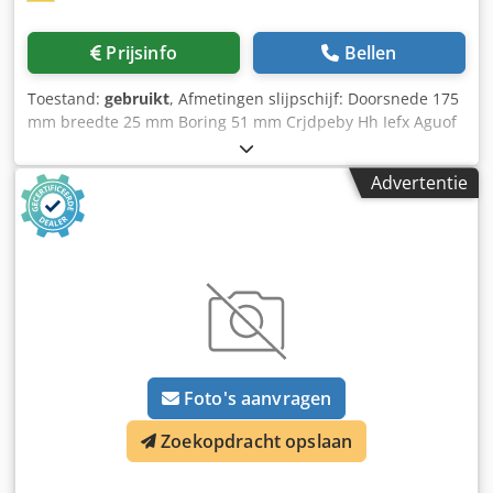
Prijsinfo
Bellen
Toestand:
gebruikt
, Afmetingen slijpschijf: Doorsnede 175
mm breedte 25 mm Boring 51 mm Crjdpeby Hh Iefx Aguof
elektrische aansluiting: wisselstroom 220 V, 420 W kW
Ruimtebehoefte: 400 x 400 x 1140 mm Gewicht: 33 kg
Advertentie
Foto's aanvragen
Zoekopdracht opslaan