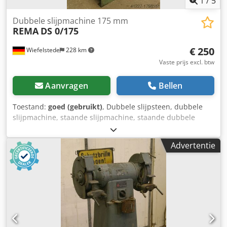
1
/
5
Dubbele slijpmachine 175 mm
REMA
DS 0/175
€ 250
Wiefelstede
228 km
Vaste prijs excl. btw
Aanvragen
Bellen
Toestand:
goed (gebruikt)
, Dubbele slijpsteen, dubbele
slijpmachine, staande slijpmachine, staande dubbele
slijpsteen Crodpjb A Rbgsfx Agusf -Motorvermogen: 0,37
kW -Toerental: 2900 tpm -Slijpschijven: max. Ø 175 mm -
Advertentie
Bedrijfsspanning: 380 Volt -Afmetingen: 420/390/H1150
mm -Gewicht: 65 kg