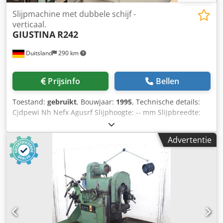
Slijpmachine met dubbele schijf -
verticaal.
GIUSTINA
R242
Duitsland
290 km
Prijsinfo
Bellen
Toestand:
gebruikt
, Bouwjaar:
1995
, Technische details:
Cjdpewi Nh Nefx Agusrf Slijphoogte: -- mm Slijpbreedte:
220 mm Diameter slijpschijf: 762 mm Totaal benodigd
vermogen: 90 kW Machinegewicht ca.: 13 t
Advertentie
Spindelaandrijving: Slijpspindel 1: 37 kW
Spindelaandrijving: Slijpspindel 2: 37 kW Slijpmachine voor
het voorslijpen van drijfstangen Met 2 reserve
spindelmotoren *