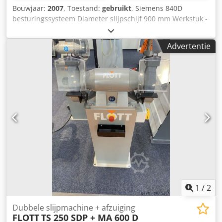
Bouwjaar:
2007
, Toestand:
gebruikt
, Siemens 840D
besturingssysteem Diameter slijpschijf 900 mm Werkstuk -
schuurbreedte 144 - 152 mm Crsdpfxsxq Hkus Aguef
Werkstuk - schuurafmeting 22 - 25 mm Snelheid 24 m/s:
Advertentie
1.425 tpm Omtreksnelheid max. 25 m/sec Werkvermogen
37 kW Totaal benodigd vermogen 75 kW Gewicht ca. 18,0
ton Benodigde ruimte ca. L 4,9 x B 4,9 x H 2,6 m Naar onze
mening verkeert de machine in goede gebruikte staat.
gebruikte staat. Dubbelzijdige schuurmachines De
machine werd gebruikt voor de productie van drijfstangen.
Accessoires, geïllustreerde gereedschappen en
opspanmiddelen worden alleen meegeleverd als dit wordt
vermeld in de aanvullende informatie. Wijzigingen en
fouten in de technische gegevens en informatie evenals
onder voorbehoud van voorafgaande verkoop!
1
/
2
Dubbele slijpmachine + afzuiging
FLOTT
TS 250 SDP + MA 600 D