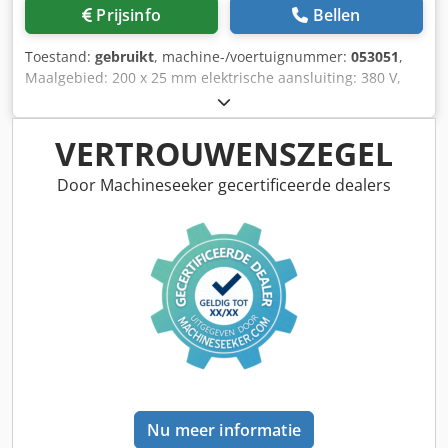
Prijsinfo
Bellen
Toestand:
gebruikt
, machine-/voertuignummer:
053051
,
Maalgebied: 200 x 25 mm elektrische aansluiting: 380 V,
0,5 kW ruimte nodig: 550 x 450 x 1100 mm gewicht: 95 kg
Crsdpfx Agjbfp Ixsusf
VERTROUWENSZEGEL
Door Machineseeker gecertificeerde dealers
Nu meer informatie