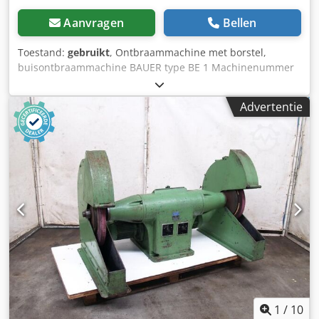
Aanvragen
Bellen
Toestand:
gebruikt
, Ontbraammachine met borstel,
buisontbraammachine BAUER type BE 1 Machinenummer
29 Bouwjaar 1992 Borsteldiameter 250 mm Cedpfxjhrkrps
Aguerf Borstelbreedte 25 - 55 mm Toerental 1500 / 3000
Advertentie
tpm Vermogen 2,2 / 3 kW Netspanning 380 Volt, 50 Hz -
Materiaalopleg Benodigde ruimte (L x B x H) 500 x 450 x
440 mm Gewicht 45 kg goede staat
1
/
10