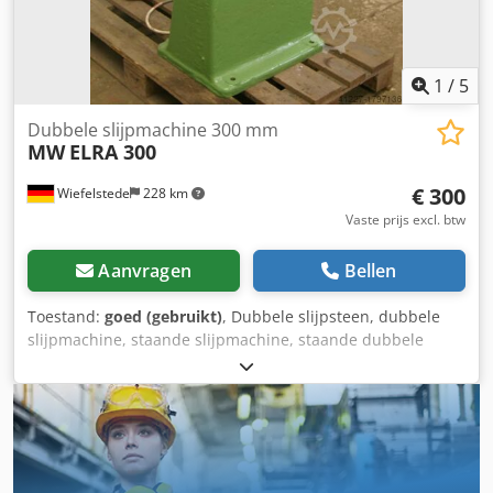
1
/
5
Dubbele slijpmachine 300 mm
MW
ELRA 300
€ 300
Wiefelstede
228 km
Vaste prijs excl. btw
Aanvragen
Bellen
Toestand:
goed (gebruikt)
, Dubbele slijpsteen, dubbele
slijpmachine, staande slijpmachine, staande dubbele
slijpsteen - Motorvermogen: 1,1 kW - Toerental: 1.410 tpm
Credpfjb A Naujx Aguef - Slijpschijven: max. Ø 300 mm -
Bedrijfsspanning: 380 Volt - Gewicht: 200 kg