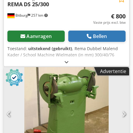
REMA
DS 25/300
€ 800
Bitburg
257 km
Vaste prijs excl. btw
Aanvragen
Bellen
Toestand:
uitstekend (gebruikt)
, Rema Dubbel Malend
Kader / School Machine Wielmaten (in mm) 300/40/76
Vermogen (in KW): 1,8 Snelheid (rpm): 1450 Spanning: 380
Volt Lamp Shields Plaats: Ex-voorraad 54634 Bitburg -
Advertentie
onmiddellijk beschikbaar - Crjdpfehaf Ndex Agusf