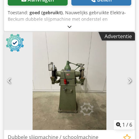
Toestand:
goed (gebruikt)
, Nauwelijks gebruikte Elektra-
Beckum dubbele slijpmachine met onderstel en
opvangbak, in goede, volledig functionele staat. Geen
verzending mogelijk Stuur alstublieft geen e-
Advertentie
mailaanvragen! Bij vragen staan wij u graag telefonisch te
woord. Bezichtiging en afhaling alleen na telefonische
afspraak mogelijk! Cedszq R Dlspfx Agusrf Wijzigingen,
tussentijdse verkoop en fouten voorbehouden.
1
/
6
Dubbele slijpmachine / schoolmachine