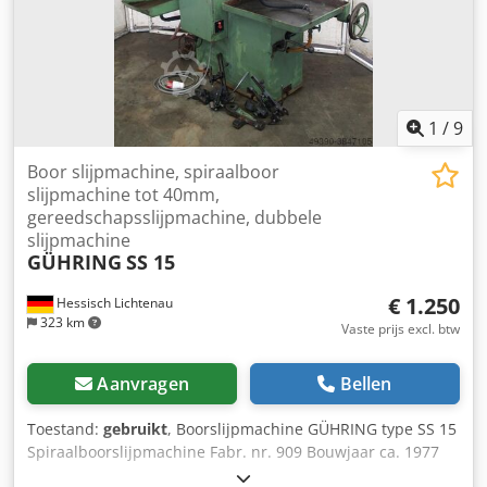
1
/
9
Boor slijpmachine, spiraalboor
slijpmachine tot 40mm,
gereedschapsslijpmachine, dubbele
slijpmachine
GÜHRING
SS 15
€ 1.250
Hessisch Lichtenau
323 km
Vaste prijs excl. btw
Aanvragen
Bellen
Toestand:
gebruikt
, Boorslijpmachine GÜHRING type SS 15
Spiraalboorslijpmachine Fabr. nr. 909 Bouwjaar ca. 1977
Max. boorØ: 40 mm Doorsnede slijpschijf rechts: 300 mm