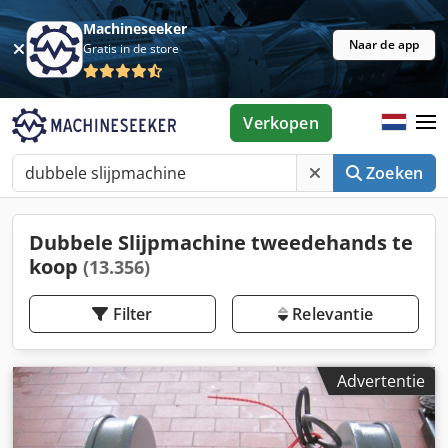
Machineseeker
Naar de app
Gratis in de store
Verkopen
Zoeken
Dubbele Slijpmachine tweedehands te
koop
(13.356)
Filter
Relevantie
Advertentie