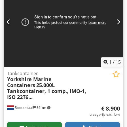
1
/
15
Tankcontainer
Yorkshire Marine
Containers
25.000L
Tankcontainer, 1 comp., IMO-1,
ISO 22T6...
€ 8.900
Roosendaal
86 km
vraagprijs excl. btw