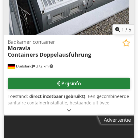
1
/
5
Badkamer container
Moravia
Containers
Doppelausführung
Duitsland
372 km
Prijsinfo
Toestand:
direct inzetbaar (gebruikt)
, Een gecombineerde
sanitaire containerinstallatie, bestaande uit twee
containers, vermoedelijk van het Tsjechische merk Moravia
Containers of Containex, is beschikbaar. Buitenafmetingen
Advertentie
containers (L/B/H): ca. 6060mm / 2440mm / 2840mm,
binnenhoogte: 2500mm. Grondlaag: epoxy, isolatie:
minerale wol, vloerbelasting: 2500N/m², buitenplaatdikte: