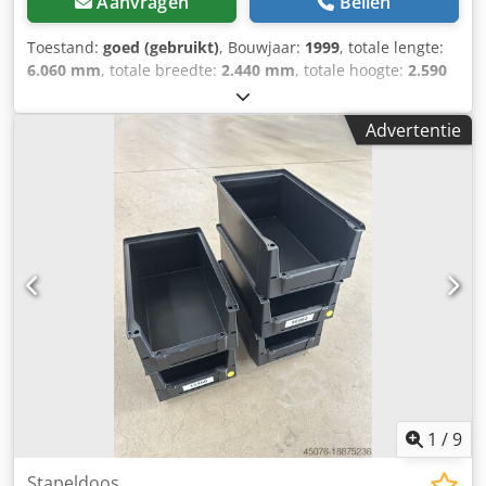
Aanvragen
Bellen
Toestand:
goed (gebruikt)
, Bouwjaar:
1999
, totale lengte:
6.060 mm
, totale breedte:
2.440 mm
, totale hoogte:
2.590
mm
, = Extra opties en accessoires = Djdpfx Ahjzlp Tbo
Ueck - ADR = Opmerkingen = YMC 20ft tankcontainer
Advertentie
25.000 liter / 1 compartiment IMO-1 ISO-type 22T6 T11
stoomverwarming CSC: 12/27 Leeggewicht: 3.475 kg
Onderafvoer = Verdere informatie = Algemene informatie
Bouwjaar: juli 1999 Gewichten Leeggewicht: 3.475 kg
Laadvermogen: 1 kg Max. toelaatbaar gewicht: 36.000 kg
Functioneel Inhoud laadruimte: 25.000 liter Merk opbouw:
YMC 25.000L tankcontainer, 1 compartiment Aantal
compartimenten: 1 Onderhoud, historie en staat APK
(periodieke keuring): geldig tot 12-2027 Technische staat:
goed Visuele staat: goed Verdere informatie Neem contact
op met Arne Honingh voor meer informatie.
1
/
9
Stapeldoos