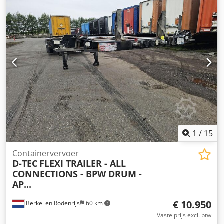
blauw
, Bouwjaar:
2016
, Uitrusting:
ABS
, = Verdere opties
en accessoires = - EBS = Verdere informatie =
Asconfiguratie Bandenmaat: 385/65R22,5 Merk assen: BPW
Remmen: schijfremmen Dedpfezr D I Hjx Ah Ueck Vering:
luchtvering Achteras 1: liftas; Max. aslast: 9.000 kg
Achteras 2: Max. aslast: 9.000 kg Achteras 3: Max. aslast:
9.000 kg Gewichten Leeggewicht: 5.750 kg Laadvermogen:
33.250 kg Toegestane max. gewicht: 39.000 kg Identificatie
Kenteken: OP-52-HT
1
/
15
Containervervoer
D-TEC
FLEXI TRAILER - ALL
CONNECTIONS - BPW DRUM -
AP...
€ 10.950
Berkel en Rodenrijs
60 km
Vaste prijs excl. btw