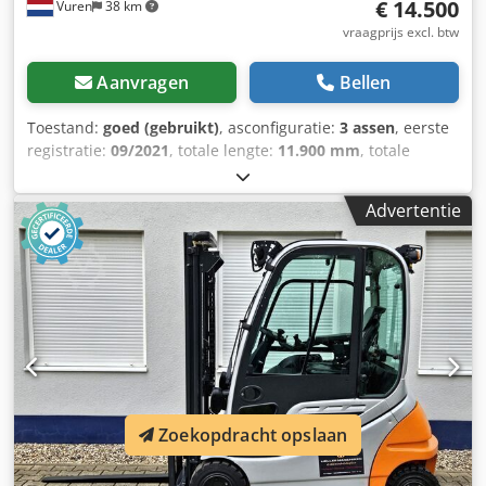
€ 14.500
Vuren
38 km
vraagprijs excl. btw
Aanvragen
Bellen
Toestand:
goed (gebruikt)
, asconfiguratie:
3 assen
, eerste
registratie:
09/2021
, totale lengte:
11.900 mm
, totale
breedte:
2.450 mm
, totale hoogte:
1.400 mm
, ophanging:
lucht
, bandenmaten:
385/55R22,5
, kleur:
overig
, Bouwjaar:
Advertentie
2021
, Uitrusting:
ABS
, = Aanvullende opties en accessoires
= - EBS = Bijzonderheden = Aantal Assen: 3, Eigen gewicht:
5210 kg, Totaalgewicht: 41000 kg, Soort chassis: Volledig
chassis, Kingpin afmeting: 2 inch, Vering type: luchtvering,
ABS (Anti Blokkeer Systeem), EBS, Bouwjaar opbouw: 2021,
Twistlocks: 2x20 + 1x30 + 1x40 + 1x45 high cube,
Uitschuifbare chassis: achter, Merk as: BPW = Meer
informatie = Algemene informatie Cabine: dag Kenteken:
KLEYN1 Aandrijving Brandstofsoort: Diesel Transmissie
Transmissie: Handgeschakeld Asconfiguratie Bandenmaat:
Zoekopdracht opslaan
385/55R22,5 Remmen: schijfremmen Vering: luchtvering As
1: Liftas; Bandenprofiel links: 4 mm; Bandenprofiel rechts: