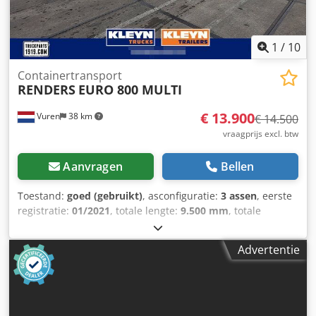
1
/
10
Containertransport
RENDERS
EURO 800 MULTI
€ 13.900
Vuren
38 km
€ 14.500
vraagprijs excl. btw
Aanvragen
Bellen
Toestand:
goed (gebruikt)
, asconfiguratie:
3 assen
, eerste
registratie:
01/2021
, totale lengte:
9.500 mm
, totale
breedte:
2.450 mm
, totale hoogte:
1.450 mm
, ophanging:
lucht
, bandenmaten:
385/65R22,5
, kleur:
overig
, Bouwjaar:
Advertentie
2021
, Uitrusting:
ABS
, = Aanvullende opties en accessoires
= - EBS = Bijzonderheden = Aantal Assen: 3,
Laadvermogen: 37400 kg, Eigen gewicht: 5600 kg,
Totaalgewicht: 43000 kg, Soort chassis: Volledig chassis,
Materiaal chassis: staal, Kingpin afmeting: 2 inch, Vering