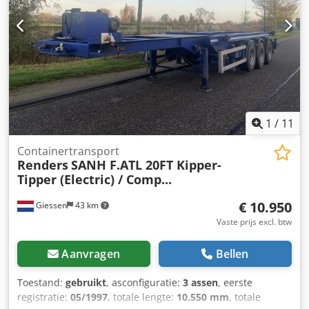
1
/
11
Containertransport
Renders
SANH F.ATL 20FT Kipper-
Tipper (Electric) / Comp...
€ 10.950
Giessen
43 km
Vaste prijs excl. btw
Aanvragen
Bellen
Toestand:
gebruikt
, asconfiguratie:
3 assen
, eerste
registratie:
05/1997
, totale lengte:
10.550 mm
, totale