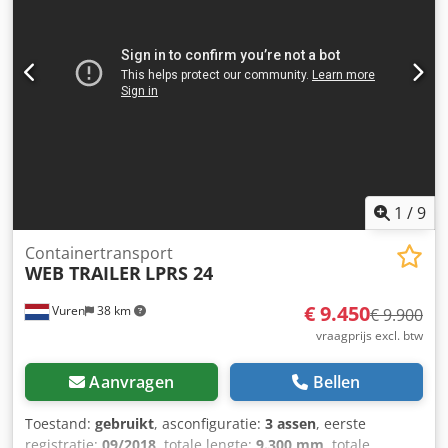
aslast: 9000 kg As 2: Max. aslast: 9000 kg As 3: Max. aslast:
9000 kg Ledig gewicht: 6.800 kg Laadvermogen: 32.200 kg
GVW: 39.000 kg
1
/
9
Containertransport
WEB TRAILER
LPRS 24
€ 9.450
Vuren
38 km
€ 9.900
vraagprijs excl. btw
Aanvragen
Bellen
Toestand:
gebruikt
, asconfiguratie:
3 assen
, eerste
registratie:
09/2018
, totale lengte:
9.300 mm
, totale