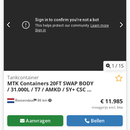
0,5mm, profiel diepte: 10mm, urinoirs: 6, cabines: 6,
wastafels: 5, elektrische convectorkachels: 2, onder-tafel
boilers: 5. De installatie is ontworpen voor eenvoudige en
snelle demontage en heropbouw. De twee containers
moeten voor transport worden gescheiden. Documentatie
aanwezig. Bezichtigen op locatie is mogelijk. Dcodpfx
Ahozcp Uue Usk
1
/
15
Tankcontainer
MTK Containers
20FT SWAP BODY
/ 31.000L / T7 / AMKD / 5Y+ CSC ...
€ 11.985
Roosendaal
86 km
vraagprijs excl. btw
Aanvragen
Bellen