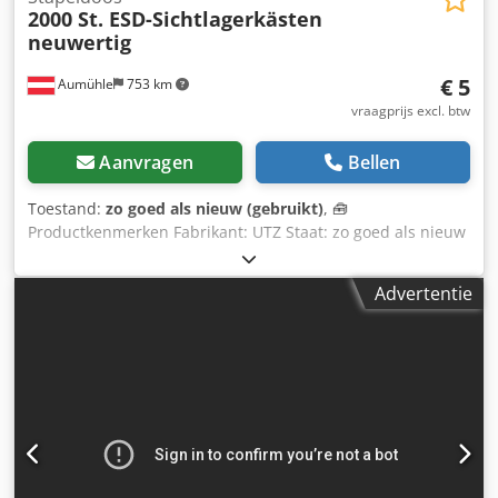
2000 St. ESD-Sichtlagerkästen
neuwertig
€ 5
Aumühle
753 km
vraagprijs excl. btw
Aanvragen
Bellen
Toestand:
zo goed als nieuw (gebruikt)
, 🧰
Productkenmerken Fabrikant: UTZ Staat: zo goed als nieuw
Materiaal: Hoogwaardig polypropyleen (PP) Kleur: zwart
Buitenafmetingen: 350 × 210 × 145 mm Binnenafmetingen:
Advertentie
305 × 180 × 134 mm Inhoud: 7 liter Gewicht: 0,66 kg
Bijzonderheden: Euro-norm, stapelbaar, ESD - geleidend 💰
Prijs € 5,- exclusief btw. Korting bij afname van grotere
hoeveelheden: op aanvraag Verzendkosten: door heel
Europa, op aanvraag Levertijd: direct leverbaar
Bezichtiging en afhalen: op afspraak mogelijk Altijd meer
dan 5000 meter aan palletrekken van diverse fabrikanten
op voorraad (Wijzigingen en fouten in de technische
gegevens, specificaties en prijzen, evenals tussentijdse