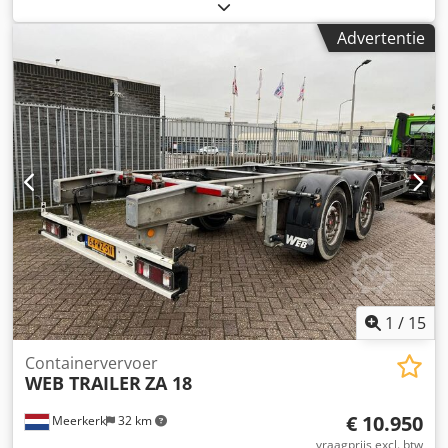
breedte:
2.550 mm
, ophanging:
lucht
, bandenmaten:
385/65
, bandenconditie:
30 %
, wielbasis:
7.550 mm
, kleur:
Advertentie
overig
, Bouwjaar:
1997
, Uitrusting:
ABS
, = Aanvullende
opties en accessoires = - Liftas - Luchtvering = Meer
informatie = Asconfiguratie Merk assen: BPW Remmen:
trommelremmen Achteras 1: Bandenmaat: 385/65;
Bandenprofiel: 30% Achteras 2: Bandenmaat: 385/65 R20;
Bandenprofiel: 30% Dedpfxjy T Ehto Ah Uock Achteras 3:
Bandenmaat: 385/65; Bandenprofiel: 50% Gewichten Ledig
gewicht: 6.660 kg Laadvermogen: 30.340 kg GVW: 37.000 kg
Functioneel Kipper: Achter Identificatie Kenteken: OS-94-
GH
1
/
15
Containervervoer
WEB TRAILER
ZA 18
€ 10.950
Meerkerk
32 km
vraagprijs excl. btw