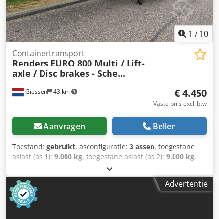
goed Financiële informatie Prijs: op aanvraag Identificatie
Kenteken: 67-WN-FV Aanvullende informatie Neem contact
op met Arie voor meer informatie. = Verdere opties en
accessoires = - Draaikoppelingen = Opmerkingen = Pacton
1
/
10
AXC330 / Containerchassis aanhanger / BPW +
trommelremmen
Containertransport
Renders
EURO 800 Multi / Lift-
axle / Disc brakes - Sche...
€ 4.450
Giessen
43 km
Vaste prijs excl. btw
Aanvragen
Bellen
Toestand:
gebruikt
, asconfiguratie:
3 assen
, toegestane
aslast (as 1):
9.000 kg
, toegestane aslast (as 2):
9.000 kg
,
toegestane aslast (as 3):
9.000 kg
, eerste registratie:
04/2003
, ophanging:
lucht
, bandenmaten:
385/65
, kleur:
Advertentie
overig
, Bouwjaar:
2003
, Uitrusting:
ABS
, = Aanvullende
opties en accessoires = - Liftas - Luchtvering
Dcedpfezbmqkjx Ah Ujk - Schijfremmen = Meer informatie
= Bandenmaat: 385/65 Merk assen: Mercedes As 1: Max.