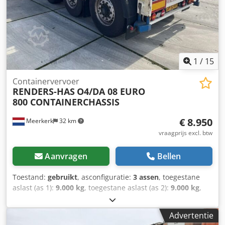
Leeggewicht: 5.230 kg Laadvermogen: 35.770 kg
Toegestane totaalgewicht: 41.000 kg Functioneel
Uitschuifbare opbouw: Ja Identificatie Kenteken: OT-82-GT
1
/
15
Containervervoer
RENDERS-HAS
O4/DA 08 EURO
800 CONTAINERCHASSIS
€ 8.950
Meerkerk
32 km
vraagprijs excl. btw
Aanvragen
Bellen
Toestand:
gebruikt
, asconfiguratie:
3 assen
, toegestane
aslast (as 1):
9.000 kg
, toegestane aslast (as 2):
9.000 kg
,
toegestane aslast (as 3):
9.000 kg
, eerste registratie:
06/2016
, totale breedte:
2.510 mm
, ophanging:
lucht
,
Advertentie
bandenmaten:
385/65R22,5
, wielbasis:
8.880 mm
, kleur: