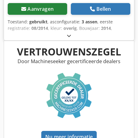
Aanvragen
Bellen
Toestand:
gebruikt
, asconfiguratie:
3 assen
, eerste
registratie:
08/2014
, kleur:
overig
, Bouwjaar:
2014
,
Leeggewicht: 4.962 kg As 1: links 10 mm, rechts 10 mm
Dcodoztb Tpopfx Ah Usk As 2: links 10 mm, rechts 10 mm
As 3: links 10 mm, rechts 10 mm Wij hebben de
VERTROUWENSZEGEL
mogelijkheid om trailers te stapelen!
Door Machineseeker gecertificeerde dealers
Nu meer informatie