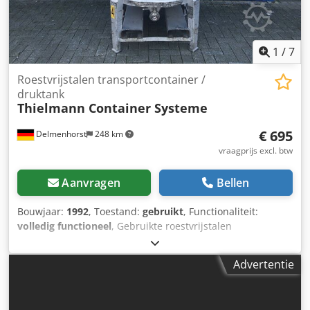
1
/
7
Roestvrijstalen transportcontainer /
druktank
Thielmann Container Systeme
€ 695
Delmenhorst
248 km
vraagprijs excl. btw
Aanvragen
Bellen
Bouwjaar:
1992
, Toestand:
gebruikt
, Functionaliteit:
volledig functioneel
, Gebruikte roestvrijstalen
transport-/drukcontainer Laatste gebruiksdoel:
levensmiddelen Artikelnummer: 10476 Inhoud: 800 l Type:
Advertentie
Staand op vier poten met heftruckdoorvoer Materiaal
(productcontact): 1.4301 / AISI304 Uitvoering: Enkelwandig
Bodem: Gebold Deksel: Gebold Bedrijfsdruk volgens