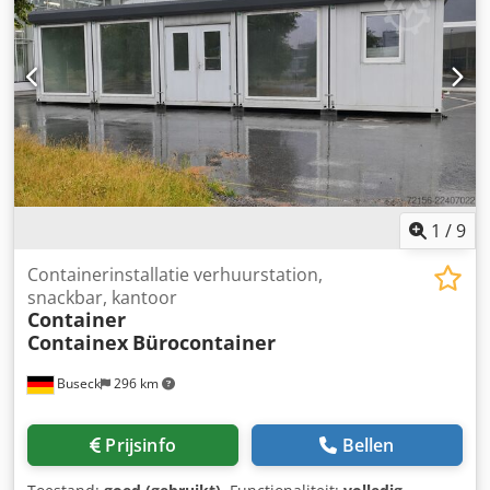
1
/
9
Containerinstallatie verhuurstation,
snackbar, kantoor
Container
Containex
Bürocontainer
Buseck
296 km
Prijsinfo
Bellen