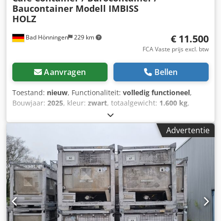
Baucontainer Modell IMBISS
HOLZ
€ 11.500
Bad Hönningen
229 km
FCA Vaste prijs excl. btw
Aanvragen
Bellen
Toestand:
nieuw
, Functionaliteit:
volledig functioneel
,
Bouwjaar:
2025
, kleur:
zwart
, totaalgewicht:
1.600 kg
,
leeggewicht:
1.600 kg
, laadruimtebreedte:
2.400 mm
,
laadruimte lengte:
6.000 mm
, laadruimtehoogte:
2.500
Advertentie
mm
, machine-/voertuignummer:
Cafe Container Model
Imbiss
, Snackcontainer | Verkoopcontainer |
Cafécontainer | Kantoorcontainer | Model IMBISS FOREST
| 240cm x 600cm | Hoogwaardige en flexibele oplossing
Beschikbare producten kunnen in ons magazijn worden
bezichtigd en direct worden opgehaald. Onze kantoor- en
wooncontainers bieden een uitstekende oplossing voor
diverse toepassingen. Ze onderscheiden zich door
uitmuntende kwaliteit, maximale flexibiliteit en korte