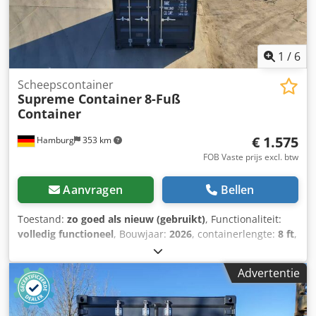
1
/
6
Scheepscontainer
Supreme Container
8-Fuß
Container
€ 1.575
Hamburg
353 km
FOB Vaste prijs excl. btw
Aanvragen
Bellen
Toestand:
zo goed als nieuw (gebruikt)
, Functionaliteit:
volledig functioneel
, Bouwjaar:
2026
, containerlengte:
8 ft
,
🔥 8-voets container – Ruimtebesparend, Veilig & Direct
inzetbaar! 🔥 Bent u op zoek naar een compacte en
Advertentie
betrouwbare opslagoplossing? Deze 8-voets container is de
perfecte keuze – ideaal voor bouwplaatsen, tuin, hobby of
zakelijk gebruik. ✅ Uw voordelen in één oogopslag: