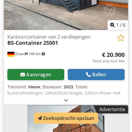
1
/
6
Kantoorcontainer van 2 verdiepingen
BS-Container
2S001
€ 20.900
Essen
146 km
Vaste prijs excl. btw
Aanvragen
Bellen
Toestand:
nieuw
, Bouwjaar:
2023
, Totale
buitenafmetingen: 240x600cm Hoogte: 520cm Afvoer met
PVC: buizen in de kolommen Verankering: Ja Wanden: PU
40mm - RAL 7016 buiten / 9002 binnen Vloer: metalen gaas
Advertentie
(versterkt) Hydrofoob multiplex, Betopan in sanitaire
Zoekopdracht opslaan
ruimtes Laminaatvloer, tegels met bodem Buitendeuren:
aluminium, 1 stuk 90×190 dicht, met drempel 2 stuks
70×190 dicht, met drempel Binnendeur: Aluminium, wit 1