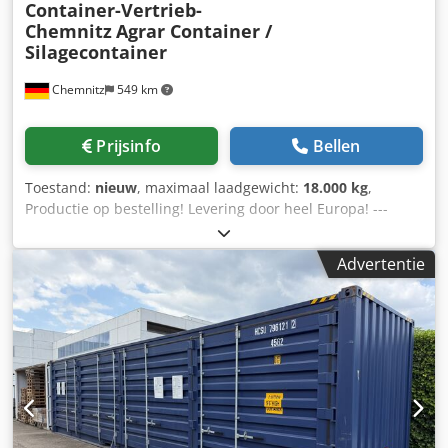
Container-Vertrieb-
Chemnitz
Agrar Container /
Silagecontainer
Chemnitz
549 km
Prijsinfo
Bellen
Toestand:
nieuw
, maximaal laadgewicht:
18.000 kg
,
Productie op bestelling! Levering door heel Europa! ---
FINANCIERING --- HUURKOOP --- LEASING --- -mogelijk,
neem contact met ons op!- Silagewagen, geschikt voor
Advertentie
Krampe, Fliegl, Pronar, Oehler, metaltech
haakarmsystemen. Ontwerp zonder spanten met
hydraulische achterklep! Inhoud: ca. 44 m³!
Binnenafmetingen zonder tunnel (l x b x h):
7500x2430x2300 mm Binnenlengte vloer, achter de tunnel:
7050 mm Haak 450 mm, met tunnel!!! Leeggewicht 3810 kg
Andere afmetingen zijn mogelijk!! Materiaalkwaliteit: SJ235
(ST37-2) Vloerplaat / wandplaten: 5 / 3 mm -Onderframe
UNP 220 = 22.000 kg totaal gewicht -Haak 60 mm -