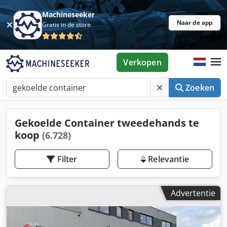
Machineseeker
Naar de app
Gratis in de store
Verkopen
Zoeken
Gekoelde Container tweedehands te
koop
(6.728)
Filter
Relevantie
Advertentie