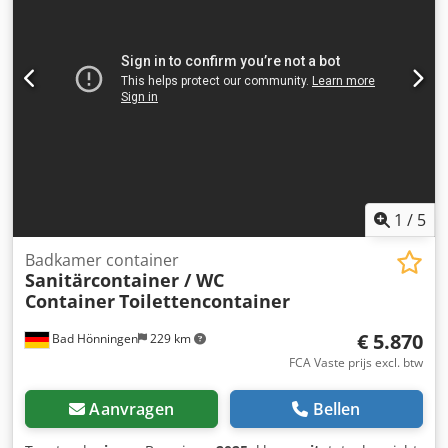
typeplaatje: 1,0 bar Dwodpfxjza Ef Rj Akwsa Afmetingen
container: Buiten diameter: 1040 mm Afstand uitloop tot
vloer: 280 mm Totale hoogte: 1735 mm Materialen: Binnen:
1.4301 / AISI 304 Buiten: 1.4301 / AISI 304 Voorzieningen:
Typeplaatje: Ja Koepeldeksel Ø 385 mm Uitloopdiameter:
50 mm Uitloopklep: Schijfklep
1
/
5
Badkamer container
Sanitärcontainer / WC
Container
Toilettencontainer
€ 5.870
Bad Hönningen
229 km
FCA Vaste prijs excl. btw
Aanvragen
Bellen