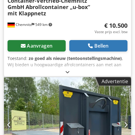
Container-Vertrieb-Chemnitz
GmbH
Abrollcontainer „u-box“
mit Klappnetz
€ 10.500
Chemnitz
549 km
Vaste prijs excl. btw
Aanvragen
Bellen
Toestand:
zo goed als nieuw (tentoonstellingsmachine)
,
Wij bieden u hoogwaardige afrolcontainers aan met aan
beide zijden omgeslagen buitenwanden. Inhoud tot 40 m³
Ontworpen voor de zwaarste omstandigheden,
Advertentie
vervaardigd uit HB450 HARDOX®. Uitgerust met een
inklapbaar netwerk voor snelle ladingzekering. ❌1 stuk
direct uit voorraad leverbaar – in RAL 7016❌ ⚠️ Helaas
adverteren veel handelaars met de merknaam Hardox,
maar gebruiken geen Hardox! Wij gebruiken uitsluitend
"origineel" HARDOX® van de fabrikant SSAB! Op onze
containers zit een sticker met een QR-scan code. Daarmee
kunt u aan de hand van het nummer de "authenticiteit"
van onze producten controleren!!!! --- FINANCIERING ---