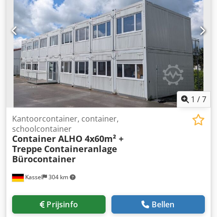
Binnenmaat: 5,90 m x 2,35 m x 2,39 m 💰 Prijs op basis van
onderhandeling (VB) Speciaalprijzen mogelijk bij grotere
aantallen 🚛 Levering en lossing tegen meerprijs mogelijk
📍 Geef a.u.b. de exacte postcode op voor levering en
lossing Bij interesse graag contact opnemen.
1
/
7
Kantoorcontainer, container,
schoolcontainer
Container ALHO 4x60m² +
Treppe
Containeranlage
Bürocontainer
Kassel
304 km
Prijsinfo
Bellen