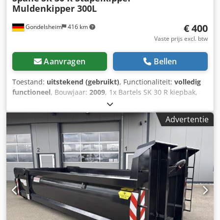
Muldenkipper 300L
€ 400
Gondelsheim
416 km
Vaste prijs excl. btw
Aanvragen
Bellen
Toestand:
uitstekend (gebruikt)
, Functionaliteit:
volledig
functioneel
, Bouwjaar:
2009
, 1x Bartels SK 30 R kiepbak,
kipper, kiepmand, spaanschilbak, spaanschilwagen,
kiepcontainer, bak, container 8 stuks beschikbaar!!!!
Advertentie
Inhoud ca. 300 liter Nuttelast 1000 kg Afmetingen ca.
120x84x100 cm Dedpfx Akezb Awyowswa Overige gegevens
vindt u op de laatste foto Zeer goede staat, zie foto's Een
vorkheftruck is aanwezig om het te laden Ophalen alleen
na afspraak in 75053 Gondelsheim Verzending via een
transportbedrijf is mogelijk, gelieve uw postcode door te
geven.