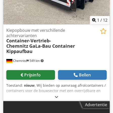
1
/
12
Kiepopbouw met verschillende
achtervarianten
Container-Vertrieb-
Chemnitz
GaLa-Bau Container
Kippaufbau
Chemnitz
549 km
Prijsinfo
Bellen
Toestand:
nieuw
, Wij bieden op aanvraag afrolcontainers /
containers voor de bouwsector met een overrijdbare en
veergeveerde achterklep, hydraulische schuifklep en
hydraulische Franse klep in een constructie zonder
Advertentie
spanten. Levering door heel Europa!! Geschikt voor het
transport van zware bulkgoederen en bouwmachines.