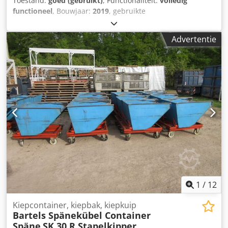
Toestand:
goed (gebruikt)
, Functionaliteit:
volledig
functioneel
, Bouwjaar:
2019
, gebruikte
containerinstallatie, droog, waterdicht, reeds
gedemonteerd - Bouwjaar 2019 - Bestaande uit 5 stuks 20-
Advertentie
voets containers = ca. 75 m² Afmetingen per container:
Lengte: 6,00 m Breedte: 2,50 m Buitenhoogte: 2,80 m
Binnenhoogte: 2,50 m Isolatie: Wand: 100 mm Vloer: 100
mm Plafond: 100 mm Voorzieningen: - Entree deur -
Dubbele deur - Versterkte vloer - Mobiele airconditioner -
Kunststof ramen met isolatieglas, deels met
kantel-/draaifunctie - Elektrische verwarmingen -
Rondomlopende kroonlijst Dwsdpfxezn H Nre Akwea -
Afdichtingsrubbers - Wandbekleding - Plafondbekleding -
Containerklemmen De PVC-vloer is vervuild en moet deels
opnieuw worden vastgelijmd. Laden en transport kunnen
worden georganiseerd. Alleen serieuze en betrouwbare
aanvragen met vermelding van: naam, e-mailadres en
telefoonnummer, worden beantwoord.
1
/
12
Kiepcontainer, kiepbak, kiepkuip
Bartels Spänekübel Container
Späne
SK 30 R Stapelkipper