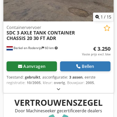
Dwjdpszhgt Refx Akwja Laden en transport kunnen worden
georganiseerd. Alleen serieuze en correcte aanvragen met
vermelding van naam, e-mailadres en telefoonnummer
1
/
15
worden beantwoord.
Containervervoer
SDC 3 AXLE TANK CONTAINER
CHASSIS 20 30 FT ADR
€ 3.250
Berkel en Rodenrijs
60 km
Vaste prijs excl. btw
Aanvragen
Bellen
Toestand:
gebruikt
, asconfiguratie:
3 assen
, eerste
registratie:
10/2005
, kleur:
overig
, Bouwjaar:
2005
,
Leeggewicht: 3.750 kg Djdpfxjucxu Ij Akwewa As 1: links 12
mm rechts 7 mm As 2: links 4 mm rechts 6 mm As 3: links
10 mm rechts 10 mm We hebben de mogelijkheid om
VERTROUWENSZEGEL
aanhangers te stapelen!
Door Machineseeker gecertificeerde dealers