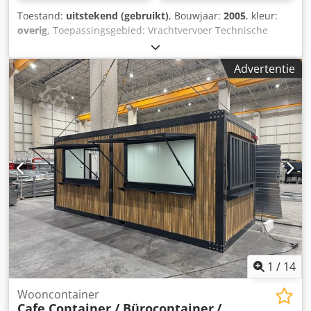
Toestand:
uitstekend (gebruikt)
, Bouwjaar:
2005
, kleur:
overig
, Toepassingsgebied: Vrachtvervoer Technische
staat: zeer goed Optische staat: zeer goed Dwedszr If Njpfx
Akwoa
Advertentie
1
/
14
Wooncontainer
Cafe Container / Bürocontainer
/