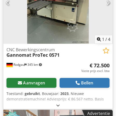
Rij-inrichting Goed onderhouden machine met
betrouwbare, bewezen werkmethode. Technische
gegevens zie typeplaatje. Credpfjy Ad Haox Apvsf Kan ter
plaatse worden getest. Voor vragen kunt u gerust contact
opnemen!
1
/
4
CNC Bewerkingscentrum
Gannomat
ProTec 0571
€ 72.500
Rodgau
345 km
Vaste prijs excl. btw
Aanvragen
Bellen
Toestand:
gebruikt
, Bouwjaar:
2023
, Nieuwe
demonstratiemachine! Adviesprijs: € 86.567 netto. Basis
machine, compleet uitgevoerd in standaardconfiguratie
voor boren en frezen: gedetailleerde technische gegevens
Advertentie
zijn te vinden in de datasheet van ProTec type 0571.