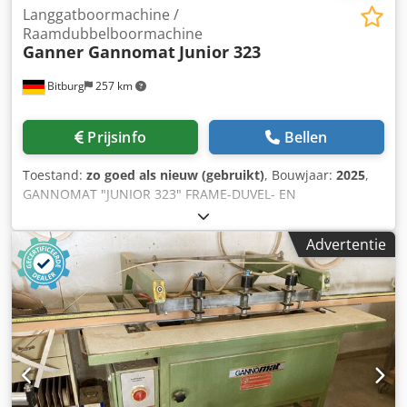
Langgatboormachine /
Raamdubbelboormachine
Ganner Gannomat
Junior 323
Bitburg
257 km
Prijsinfo
Bellen
Toestand:
zo goed als nieuw (gebruikt)
, Bouwjaar:
2025
,
GANNOMAT "JUNIOR 323" FRAME-DUVEL- EN
LANGGATBOORMACHINE compleet in standaarduitvoering
volgens prijslijst 01/22/D met: - Precisie-spantanghouder
Advertentie
voor spantangen ER 40 Ø 3-26 mm. Inclusief spantangen Ø
10 / 13 / 16 / 20 - Motor 1,5 kW, 2800 t/min - Positie-
instelling via digitaal telwerk - Positionering voor 2 niveaus,
pneumatisch (0-100 mm) - Maximale boor diepte 150 mm -
Precisie-rasterrail in 12 mm raster met: -
Middenvergrendeling en dwarsverstelling 320 mm - 2
pneumatische veiligheidsspancilinders - Compleet
aanslagsysteem bestaande uit: 1 middenaanslag en 1
aanslag voor extra brede frames 1 aanslagstang, ca. 850