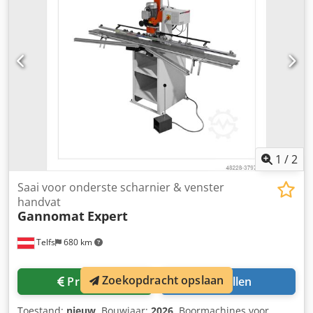
werkstukklemmen 2 stuks benodigde ruimte ca. 300 x 1000
x 1300 mm gewicht ca. 270 kg opslaglocatie 97447
Gerolzhofen, vrij geladen, onverpakt overname in huidige
staat zoals gezien, functioneel getest zonder revisie,
zonder garantie en aansprakelijkheid
1
/
2
Saai voor onderste scharnier & venster
handvat
Gannomat
Expert
Telfs
680 km
Zoekopdracht opslaan
Prijsinfo
Bellen
Toestand:
nieuw
, Bouwjaar:
2026
, Boormachines voor