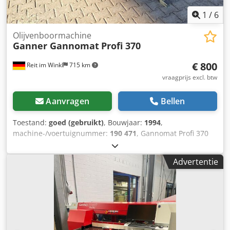
1
/
6
Olijvenboormachine
Ganner Gannomat
Profi 370
€ 800
Reit im Winkl
715 km
vraagprijs excl. btw
Aanvragen
Bellen
Toestand:
goed (gebruikt)
, Bouwjaar:
1994
,
machine-/voertuignummer:
190 471
, Gannomat Profi 370
olijfboormachine Olijfboormachine voor verticale montage
van de vleugels en het boren van het olijfgat van achteren.
Advertentie
- In hoogte en diepte verstelbare booreenheid (hoogte met
teller) - Pneumatische cilinder voor werkstukfixatie tijdens
het boren - Rollenbaan voor werkstukondersteuning -
Opklapbare aanslagen voor overbrengingen met vaste
greepzit - Centree-aanslag voor overbrengingen met
variabele greepzit - Voetpedaal voor de werkprocedure -