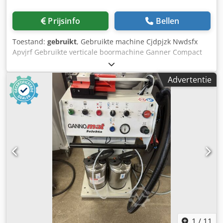
horizontaal boren en in combinatie met de massieve
werkstukklemmen en de extra 4e as op de boorkop is zeer
Prijsinfo
Bellen
nauwkeurig boren mogelijk. Een contactloze lasersensor
wordt gebruikt om de werkelijke werkstukranden (boven-
Toestand:
gebruikt
, Gebruikte machine Cjdpjzk Nwdsfx
en onderrand) te detecteren, waardoor een automatische
Apvjrf Gebruikte verticale boormachine Ganner Compact
correctie/aanpassing van het boorprogramma mogelijk is.
30 Uitrusting en technische gegevens: 2 boorbalken met
TOEPASSING: ProTec biedt hightech in technologie en
elk 15 spindels Verdeling 32 mm Positionering booras 0 -
toepassing en werd enerzijds ontwikkeld als instapmodel
Advertentie
650 mm Afstand tussen de boorrijen minimaal 190 mm
CNC voor kleine en middelgrote bedrijven en anderzijds
Spindelsnelheid 2800 tpm Motorvermogen 2 x 0,75 kW
als tweede machine bij een normaal bewerkingscentrum
Inspanhoogte van de werkstukken max. 70 mm Werkh
om productieknelpunten op dit laatste te voorkomen.
hoogte 850 mm Perslucht aansluiting 6 bar
TOEPASSINGSGEBIEDEN: Universeel toepassingsgebied en
Beschikbaarheid: in overleg Locatie: Solingen
groot klantvoordeel door hoge rentabiliteit zijn de
doorslaggevende belangrijke voordelen van de
GANNOMAT ProTec. Speciaal ontwikkeld voor maximale
flexibiliteit al met stuknummers 1 en series en voor hoge
precisie met nul rusttijd. De GANNOMAT ProTec is
ontworpen voor de volledige bewerking van
korpuszijpanelen, korpusplanken, leuningen,
achterpanelen, meubeldeuren, ladefronten, werkbladen,
kozijndelen, tafels, schuifdeuren, sjablonen, enz. Zo
1
/
11