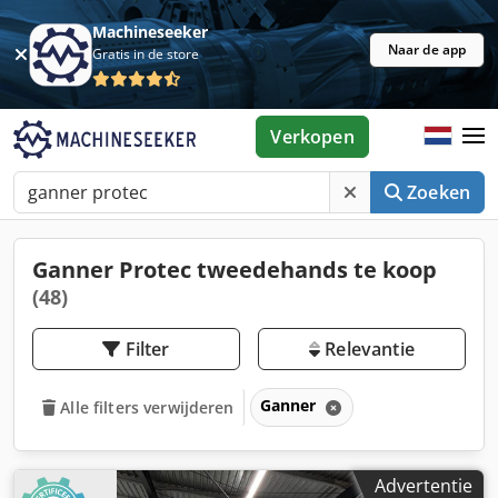
Machineseeker
Naar de app
Gratis in de store
Verkopen
Zoeken
Ganner Protec tweedehands te koop
(48)
Filter
Relevantie
Ganner
Alle filters verwijderen
Advertentie