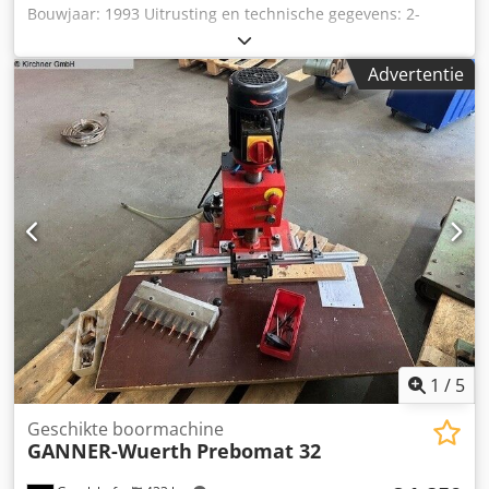
Bouwjaar: 1993 Uitrusting en technische gegevens: 2-
klauwboorkop tot 20 mm schacht-Ø Pneumatische
positiestelling op 2 niveaus 0-100 mm Max. boor diepte
Advertentie
150 mm Precisie-rasterslede 12 mm Middensluiting en
dwarsverstelling 2 pneumatische veiligheidsspancilinders
Motor 1,5 kW Toerental 2800 t/min Langgatboorinrichting
neerlaatbaar met 2 programmanokken Machinegewicht ca.
310 kg Afmetingen machine (BxDxH) 1100 x 1100 x 1500
mm (zonder aanslag) Credpfx Apjw I Uy Tjvef
Beschikbaarheid: direct Locatie: Röllbach
1
/
5
Geschikte boormachine
GANNER-Wuerth
Prebomat 32