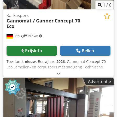
1
/
6
Karkaspers
Gannomat / Ganner
Concept 70
Eco
Bitburg
257 km
Prijsinfo
Bellen
Toestand:
nieuw
, Bouwjaar:
2026
, Gannomat Concept 70
Eco Lamellen- en corpuspers met snelgang Technische
gegevens: Lamellen-corpuspers uit onze showroom;
Werkbereik: breedte van 150 - 2.500 mm, hoogte van 150 -
Advertentie
1.400 mm, diepte 700 mm; - Bovenste lamellenpersbalk
met 6 elementen, zijpersbalk met 5 elementen -
Lamellenpersbalken met in de praktijk bewezen
tolerantievereffening voor nauwsluitende
corpusverbindingen - Tegenpersvlakken zijn 40 mm dikke,
gecoate, doorlopende oplegplaten Csdpfx Ajy Egz Sepvsrf -
De perskracht van de persbalken wordt traploos