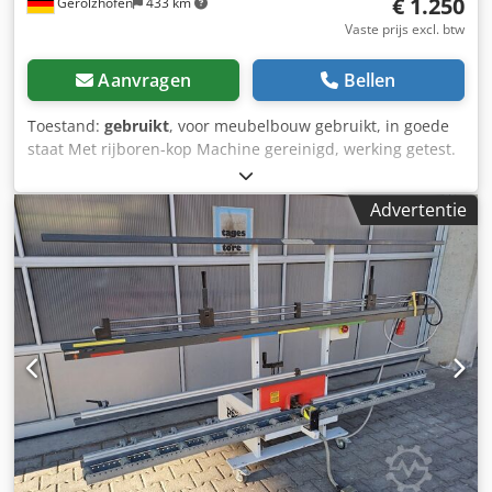
€ 1.250
Gerolzhofen
433 km
Vaste prijs excl. btw
Aanvragen
Bellen
Toestand:
gebruikt
, voor meubelbouw gebruikt, in goede
staat Met rijboren-kop Machine gereinigd, werking getest.
Proefdraaien, persluchtslangen vernieuwd, rubberen
afscherming vernieuwd Fabrikant: Ganner Würth Type:
Advertentie
Prebomat 32 Crodsy Ay Dbjpfx Apvjf Rijborenkop met
positioneerpennen mechanisch Aantal spindels: 7 stuks
met inpersmatrijs Opslaglocatie: 97447 Gerolzhofen, vrij
verladen, onverpakt Levering in de huidige staat zoals
bezichtigd, zonder garantie of aansprakelijkheid