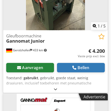
1
/
5
Gleufboormachine
Gannomat
Junior
€ 4.200
Gerolzhofen
433 km
Vaste prijs excl. btw
Aanvragen
Bellen
Toestand:
gebruikt
, gebruikt, goede staat, weinig
draaiuren, inclusief toebehoren met pneumatische
hefinrichting voor boren op 2 niveaus merk Ganner type
Junior motor 1,5 kW bediening met 2 hefbomen tafelmaten
Advertentie
850 x 360 mm boorkop 20 mm duvelboorapparaat met 24
standen Crodpfx Apoythcrevof aanlegger voor werkstuk
middenaanslag pneumatische hef pneumatische