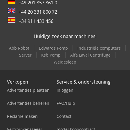
+49 201 857 861 0
+44 20 331 800 72
+34 911 433 456
Huidige zoek naar machines:
Abb Robot
Edwards Pomp
Industriële computers
Server
Ksb Pomp
Alfa Laval Centrifuge
Weidesleep
Verkopen
Service & ondersteuning
Advertenties plaatsen
Inloggen
Advertenties beheren
FAQ/Hulp
Reclame maken
Contact
Vertrouwenszegel
model koopcontract