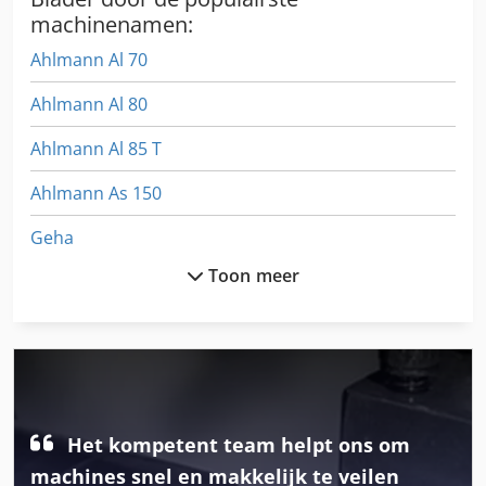
machinenamen:
Ahlmann Al 70
Ahlmann Al 80
Ahlmann Al 85 T
Ahlmann As 150
Geha
Toon meer
Gehl
Gehl 3635
Gehl 4240
Gehl 4610
Het kompetent team helpt ons om
Gehl 4625
machines snel en makkelijk te veilen