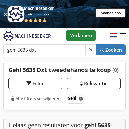
Machineseeker
Naar de app
Gratis in de store
Verkopen
Zoeken
Gehl 5635 Dxt tweedehands te koop
(0)
Filter
Relevantie
Gehl
Alle filters verwijderen
Helaas geen resultaten voor
gehl 5635