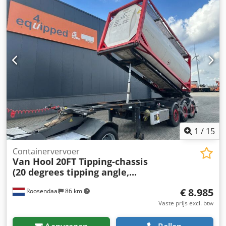
1
/
15
Containervervoer
Van Hool
20FT Tipping-chassis
(20 degrees tipping angle,...
€ 8.985
Roosendaal
86 km
Vaste prijs excl. btw