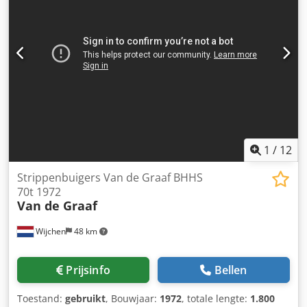
1
/
12
Strippenbuigers Van de Graaf BHHS
70t 1972
Van de Graaf
Wijchen
48 km
Prijsinfo
Bellen
Toestand:
gebruikt
, Bouwjaar:
1972
, totale lengte:
1.800