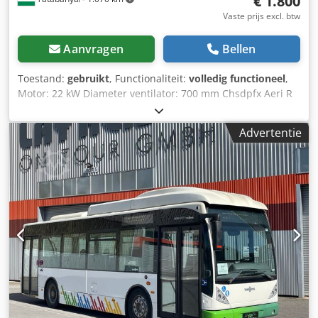
€ 1.800
Vaste prijs excl. btw
Aanvragen
Bellen
Toestand:
gebruikt
, Functionaliteit:
volledig functioneel
,
Motor: 22 kW Diameter ventilator: 700 mm Chsdpfx Aeri R
Dujgysa Lengte: 2500 mm
Advertentie