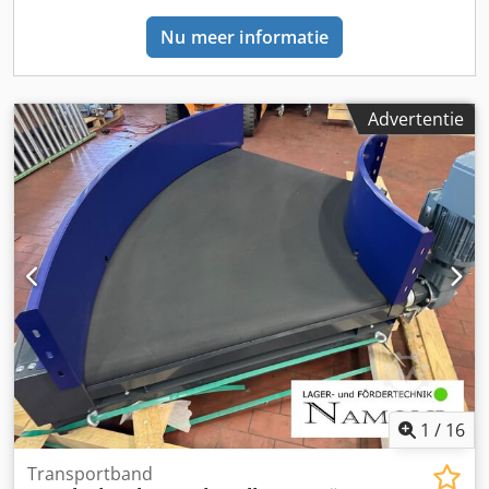
bestemming. Maatwerkoplossingen voor uw interne
Nu meer informatie
logistiek Voor rollenbanen, bandtransporteurs, schuine
transporteurs of telescopische transportbanden voor
laden en lossen van goederen zijn wij uw competente
partner! Wij maken graag een individuele offerte of
Advertentie
adviseren u bij ontwerp- en montagevraagstukken. Deel
uw behoefte en lokale omstandigheden met ons. Maak
gebruik van onze jarenlange ervaring en ons uitstekende
netwerk van specialisten. Voor bedrijven uit diverse
sectoren, zoals logistiek, farmaceutische industrie,
ambacht of elektronica, hebben wij reeds succesvolle
projecten gerealiseerd. Samen vinden wij oplossingen om
uw proces en materiaalstroom kosteneffectief en
duurzaam te optimaliseren. Zelfs volledig automatische
sorteertechnologie of aanvullende componenten, zoals
orderpickstellingen of bakken, kunnen wij aanbieden.
1
/
16
Transportband