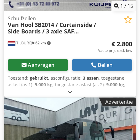
1
/
15
Schuifzeilen
Van Hool
3B2014 / Curtainside /
Side Boards / 3 axle SAF...
€ 2.800
TILBURG
62 km
Vaste prijs excl. btw
Aanvragen
Bellen
Toestand:
gebruikt
, asconfiguratie:
3 assen
, toegestane
aslast (as 1):
9.000 kg
, toegestane aslast (as 2):
9.000 kg
,
toegestane aslast (as 3):
9.000 kg
, eerste registratie:
06/2004
, totale lengte:
13.900 mm
, totale breedte:
2.550
Advertentie
mm
, totale hoogte:
4.000 mm
, ophanging:
lucht
,
bandenmaten:
385 / 65 / R22.5
, wielbasis:
9.510 mm
,
kleur:
wit
, Bouwjaar:
2004
, Asconfiguratie Bandenmaat:
385 / 65 / R22.5 Merk assen: SAF Remmen: schijfremmen
Vering: luchtvering Achteras 1: Max. aslast: 9000 kg;
Bandenprofiel links: 25%; Bandenprofiel rechts: 25%