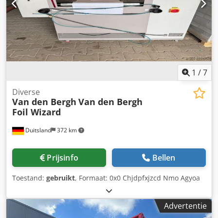
zijn origineel, die van binnen ook, de foto’s van de
mangaten zijn archieffoto’s. Locatie: Rotterdam. Alle
gegevens zonder garantie, fouten en tussentijdse verkoop
voorbehouden. Cedpexzq Dyefx Agyjha
1
/
7
Diverse
Van den Bergh
Van den Bergh
Foil Wizard
Duitsland
372 km
Prijsinfo
Bellen
Toestand:
gebruikt
, Formaat: 0x0 Chjdpfxjzcd Nmo Agyoa
Advertentie