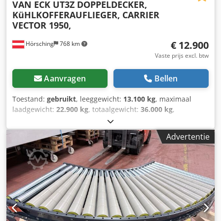
VAN ECK UT3Z DOPPELDECKER,
KüHLKOFFERAUFLIEGER, CARRIER
VECTOR 1950,
€ 12.900
Hörsching
768 km
Vaste prijs excl. btw
Aanvragen
Bellen
Toestand:
gebruikt
, leeggewicht:
13.100 kg
, maximaal
laadgewicht:
22.900 kg
, totaalgewicht:
36.000 kg
,
asconfiguratie:
3 assen
, eerste registratie:
06/2013
,
ophanging:
lucht
, bandenmaten:
385/65R22,5
, Uitrusting:
Advertentie
ABS
, | VAN ECK UT3Z Dubbeldekker koeloplegger | Carrier
Vector 1950, dieseluren: 8791u | Totaalgewicht: 36.000 kg,
laadvermogen: 22.900 kg | Laadruimtematen: 1e dek:
lengte: 13,20 m, breedte: 2,48 m, hoogte: 1,82 m; 2e dek:
lengte: 9,65 m, breedte: 2,48 m, hoogte: 1,78 m | Doorloop
tussen asaggregaat: 1,50 m | Portaaldeuren | BPW-assen
met onafhankelijke wielophanging Tridec | 2-zone koeling,
2x verdampers | Bandenmaat: 385/55R22,5 | Wabco