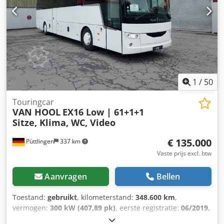
Achteras 2: Max. aslast: 9000 kg; Bandenprofiel links: 25%;
Bandenprofiel rechts: 25% Achteras 3: Max. aslast: 9000 kg;
Bestuurbaar; Bandenprofiel links: 25%; Bandenprofiel
rechts: 25% Gewichten Ledig gewicht: 8.500 kg
Laadvermogen: 30.500 kg Toelaatbaar totaalgewicht:
39.000 kg Historie Cjdpfjzmaghjx Agysha Aantal vorige
eigenaren: 1 Staat Algemene staat: gemiddeld Technische
staat: gemiddeld Optische staat: gemiddeld
1
/
50
Productveiligheid Fabrikant: Kuijpers Trading BV
Minosstraat 8 5048CK TILBURG, NL
Touringcar
VAN HOOL
EX16 Low | 61+1+1
Sitze, Klima, WC, Video
€ 135.000
Püttlingen
337 km
Vaste prijs excl. btw
Aanvragen
Bellen
Toestand:
gebruikt
, kilometerstand:
348.600 km
,
vermogen:
300 kW (407,89 pk)
, eerste registratie:
06/2019
,
brandstoftype:
diesel
, aantal zitplaatsen:
63
, soort