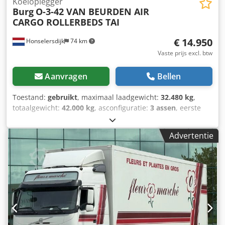
Koeloplegger
Burg
O-3-42 VAN BEURDEN AIR
CARGO ROLLERBEDS TAI
€ 14.950
Honselersdijk
74 km
Vaste prijs excl. btw
Aanvragen
Bellen
Toestand:
gebruikt
, maximaal laadgewicht:
32.480 kg
,
totaalgewicht:
42.000 kg
, asconfiguratie:
3 assen
, eerste
registratie:
10/2011
, volgende keuring (TÜV):
03/2027
,
totale lengte:
14.100 mm
, totale breedte:
2.600 mm
, totale
Advertentie
hoogte:
4.000 mm
, Bouwjaar:
2011
, Informatie in het
Nederlands: Aanvullende informatie: * Bandenmaat |
Eerste as: 385/55 R22.5 * Maximale aslast | Eerste as: 9000
kg * Bandenmaat | Tweede as: 385/55 R22.5 *
Bandenmaat | Derde as: 385/55 R22.5 * Maximale aslast |
Tweede as: 9000 kg * Maximale aslast | Derde as: 9000 kg
* Positie | Eerste as: Achter * Remtype | Eerste as:
Schijfremmen * Ophanging | Eerste as: Luchtvering *
Hefas | Eerste as: Ja * Positie | Tweede as: Achter * Positie