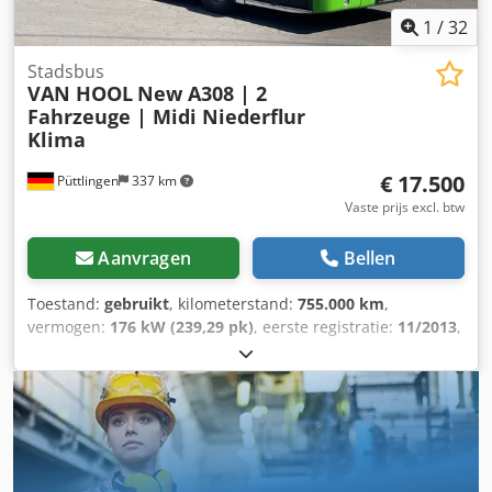
1
/
32
Stadsbus
VAN HOOL
New A308 | 2
Fahrzeuge | Midi Niederflur
Klima
€ 17.500
Püttlingen
337 km
Vaste prijs excl. btw
Aanvragen
Bellen
Toestand:
gebruikt
, kilometerstand:
755.000 km
,
vermogen:
176 kW (239,29 pk)
, eerste registratie:
11/2013
,
brandstoftype:
diesel
, aantal zitplaatsen:
19
, soort
overbrenging:
automatisch
, emissieklasse:
Euro 5
, kleur:
wit
, remmen:
retarder
, Uitrusting:
ABS, airconditioning,
standkachel
, Van Hool Nieuwe A308 Midi-bus met lage
vloer Lengte: 9,495 m Breedte: 2,350 m 2 identieke
voertuigen beschikbaar Voertuig 1: 755.000 km Voertuig 2:
765.000 km * MAN-motor, 176 kW, Euro 5 * Voith-