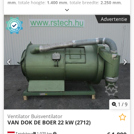
mm
, totale hoogte:
1.400 mm
, totale breedte:
2.250 mm
,
Kleur: Groen Ledig gewicht: 2.000 kg Prijs: Op aanvraag -
Bouwjaar: 1972 - Documentatie aanwezig: Nee - CE
Advertentie
certificaat aanwezig: Nee Codpfxezm N Rie Agyoha -
Besturing: Conventioneel - Transportafmetingen: 1800mm
x 2250mm x 1400mm (l x b x h) - Transportgewicht [kg]:
2000kg - Transportcolli [st.]: 1 Financiële informatie BTW:
De getoonde prijs is exclusief BTW BTW/marge: BTW
verrekenbaar voor ondernemers Levering en inruil altijd
mogelijk van alles in de industriële sectoren Lukas van
Rossum
1
/
9
Ventilator Buisventilator
VAN DOK DE BOER
22 kW (2712)
Tatabánya
1.070 km