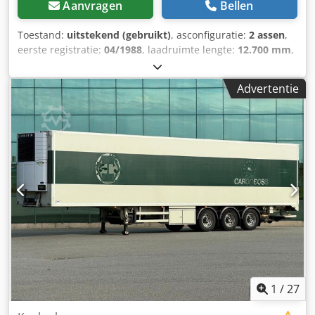
Aanvragen
Bellen
Toestand:
uitstekend (gebruikt)
, asconfiguratie:
2 assen
,
eerste registratie:
04/1988
, laadruimte lengte:
12.700 mm
,
totale lengte:
12.950 mm
, ophanging:
staal
, kleur:
blauw
,
Bouwjaar:
1988
, Merk assen: ROR Remmen:
Advertentie
trommelremmen Ophanging: bladvering Leeggewicht:
6.990 kg Laadvermogen: 25.010 kg GVW: 32.000 kg
Technische staat: zeer goed Optische staat: zeer goed
Codow T Ru Depfx Agyjha Neem contact op met Thierry
Leemans voor meer informatie.
1
/
27