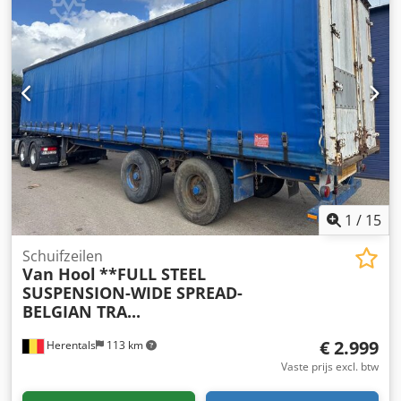
- Oprijplaten - Uitschuifbaar Bouwjaar: 12-4-1978
Chassisnummer: 3899 Kenteken: OX-84-88 APK/TÜV:
Uitschuifbaar Stalen vering Laadkleppen Codpfx
Ajyrrupogyoha = Verdere informatie = Asconfiguratie
Bandenmaat: 245/70R17.5 Vering: bladvering Achteras 1:
dubbellucht; Max. aslast: 8.000 kg Achteras 2: dubbellucht;
Max. aslast: 8.000 kg Achteras 3: dubbellucht; Max. aslast:
8.000 kg Gewichten Leeggewicht: 8.280 kg Laadvermogen:
30.720 kg GVW: 39.000 kg Staat Technische staat: goed
Optische staat: goed Identificatie Kenteken: OX-84-88
1
/
15
Schuifzeilen
Van Hool
**FULL STEEL
SUSPENSION-WIDE SPREAD-
BELGIAN TRA...
€ 2.999
Herentals
113 km
Vaste prijs excl. btw