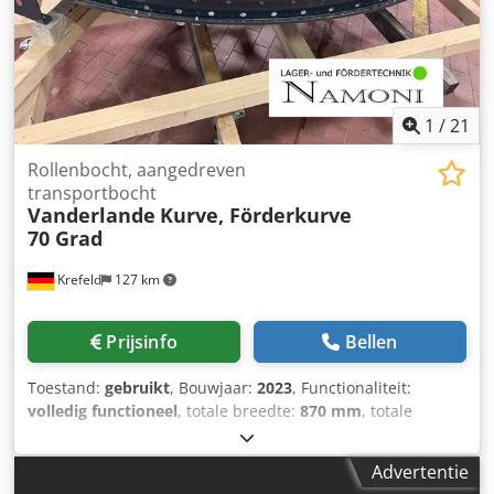
SmartBoard | Fouten, invoerfouten en tussentijdse
verkoop voorbehouden. Csdpfxsmu Nznj Agysha
1
/
21
Rollenbocht, aangedreven
transportbocht
Vanderlande
Kurve, Förderkurve
70 Grad
Krefeld
127 km
Prijsinfo
Bellen
Toestand:
gebruikt
, Bouwjaar:
2023
, Functionaliteit:
volledig functioneel
, totale breedte:
870 mm
, totale
lengte:
2.040 mm
, framehoogte:
130 mm
, framebreedte:
30 mm
, Boog/transportboog/rollen 70 grad Vanderlande
Advertentie
met aandrijving Bouwjaar: 2023 Fabrikant: Vanderlande