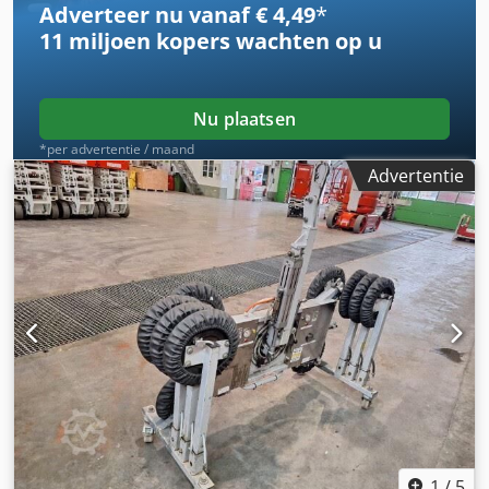
Adverteer nu vanaf € 4,49
*
11 miljoen kopers
wachten op u
Nu plaatsen
*per advertentie / maand
Advertentie
1
/
5