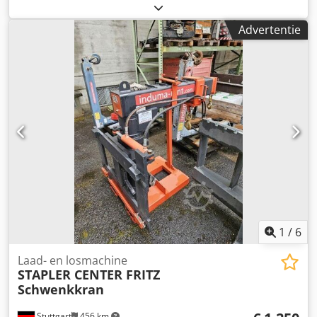
Dsdozfkm Nspfx Ac Tjck
Advertentie
1
/
6
Laad- en losmachine
STAPLER CENTER FRITZ
Schwenkkran
Stuttgart
456 km