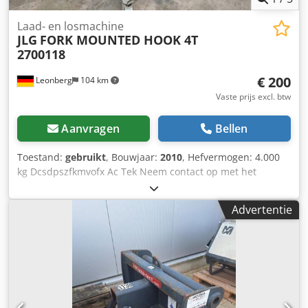
Laad- en losmachine
JLG
FORK MOUNTED HOOK 4T
2700118
€ 200
Leonberg
104 km
Vaste prijs excl. btw
Aanvragen
Bellen
Toestand:
gebruikt
, Bouwjaar:
2010
, Hefvermogen: 4.000
kg Dcsdpszfkmvofx Ac Tek Neem contact op met het
Gebruikte Machines Centrum voor meer informatie.
Advertentie