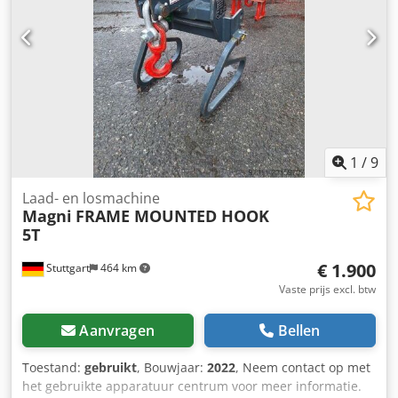
1
/
9
Laad- en losmachine
Magni
FRAME MOUNTED HOOK
5T
€ 1.900
Stuttgart
464 km
Vaste prijs excl. btw
Aanvragen
Bellen
Toestand:
gebruikt
, Bouwjaar:
2022
, Neem contact op met
het gebruikte apparatuur centrum voor meer informatie.