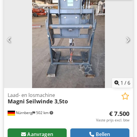
goed Dsdpfx Acezp Rv Ej Teck Beschikbaar: per direct
Locatie: Leipzig
1
/
6
Laad- en losmachine
Magni
Seilwinde 3,5to
€ 7.500
Nürnberg
502 km
Vaste prijs excl. btw
Aanvragen
Bellen