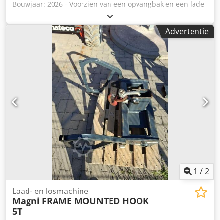
Bouwjaar: 2026 - Voorzien van een opvangbak en een lade
- Verzinkt Dcsdpfjztf Nnsx Ac Tsk - Breedte: 600 mm -
Diepte: 900 mm - Hoogte: 1.350 mm - Bak met lade,
Advertentie
afmetingen 600x900 mm - Voorzien van een rooster van
geperforeerd metaal, met daaronder een lade voor
eenvoudige reiniging.
1
/
2
Laad- en losmachine
Magni
FRAME MOUNTED HOOK
5T