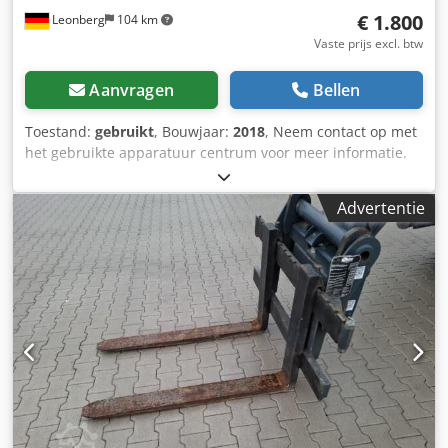
€ 1.800
Leonberg
104 km
Vaste prijs excl. btw
Aanvragen
Bellen
Toestand:
gebruikt
, Bouwjaar:
2018
, Neem contact op met
het gebruikte apparatuur centrum voor meer informatie.
Djdpfszfluzsx Ac Tjck
Advertentie