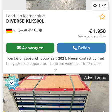
1
/
5
Laad- en losmachine
DIVERSE KLK500L
€ 1.950
Stuttgart
464 km
Vaste prijs excl. btw
Aanvragen
Bellen
Toestand:
gebruikt
, Bouwjaar:
2021
, Neem contact op met
het gebruikte apparatuur centrum voor meer informatie.
Dcsdszfkycjpfx Ac Tek
Advertentie