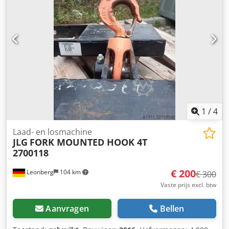
1
/
4
Laad- en losmachine
JLG
FORK MOUNTED HOOK 4T
2700118
€ 200
Leonberg
104 km
€ 300
Vaste prijs excl. btw
Aanvragen
Bellen