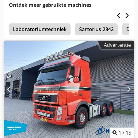
Ontdek meer gebruikte machines
f
Laboratoriumtechniek
Sartorius 2842
Diep
Advertentie
1
/
15