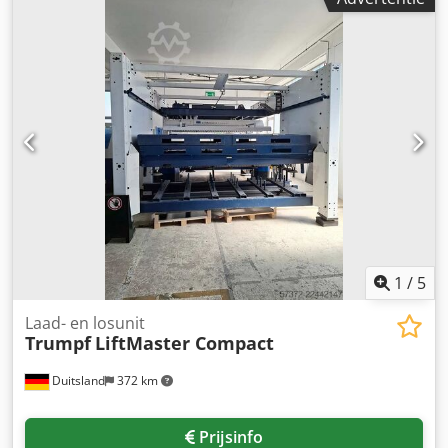
1
/
5
Laad- en losunit
Trumpf
LiftMaster Compact
Duitsland
372 km
Prijsinfo