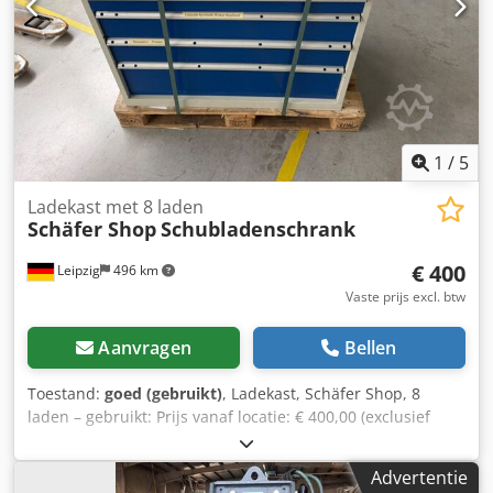
1
/
5
Ladekast met 8 laden
Schäfer Shop
Schubladenschrank
€ 400
Leipzig
496 km
Vaste prijs excl. btw
Aanvragen
Bellen
Toestand:
goed (gebruikt)
, Ladekast, Schäfer Shop, 8
laden – gebruikt: Prijs vanaf locatie: € 400,00 (exclusief
btw)! Positie 3: Fabrikant: Schäfer Shop Type: onbekend
Bouwjaar: onbekend Afmetingen: ca. 100x70x100 cm 8
Advertentie
laden/uittrekelementen met verschillende hoogtes Staat: