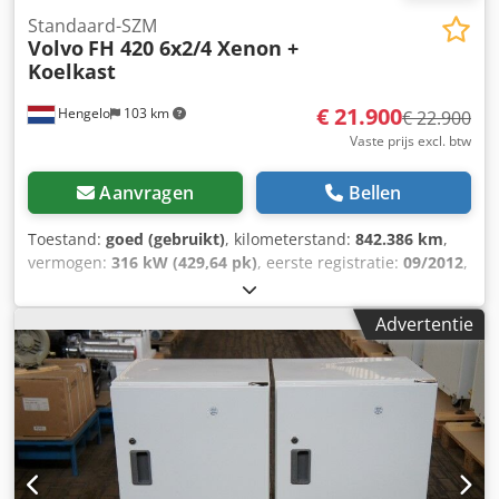
Standaard-SZM
Volvo
FH 420 6x2/4 Xenon +
Koelkast
€ 21.900
Hengelo
103 km
€ 22.900
Vaste prijs excl. btw
Aanvragen
Bellen
Toestand:
goed (gebruikt)
, kilometerstand:
842.386 km
,
vermogen:
316 kW (429,64 pk)
, eerste registratie:
09/2012
,
brandstoftype:
diesel
, bandenmaten:
385/65 R22,5
,
asconfiguratie:
6x2
, wielbasis:
4.100 mm
, brandstof:
Advertentie
diesel
, remmen:
motorrem
, kleur:
oranje
,
bestuurderscabine:
slaapcabine
, soort overbrenging:
automatisch
, aantal versnellingen:
12
, emissieklasse:
Euro
5
, ophanging:
staal-lucht
, totale lengte:
6.480 mm
, totale
breedte:
2.550 mm
, totale hoogte:
4.000 mm
, toegestane
aslast (as 1):
8.000 kg
, toegestane aslast (as 2):
7.500 kg
,
toegestane aslast (as 3):
11.500 kg
, Bouwjaar:
2012
,
Uitrusting:
USB-poort, airconditioning, centrale