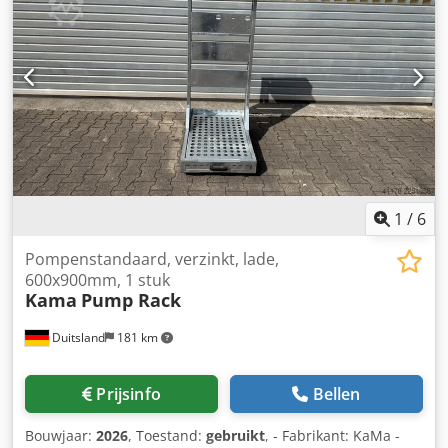
1
/
6
Pompenstandaard, verzinkt, lade,
600x900mm, 1 stuk
Kama
Pump Rack
Duitsland
181 km
Prijsinfo
Bellen
Bouwjaar:
2026
, Toestand:
gebruikt
, - Fabrikant: KaMa -