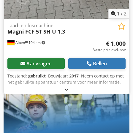
1
/
2
Laad- en losmachine
Magni
FCF 5T SH U 1.3
€ 1.000
Alpen
104 km
Vaste prijs excl. btw
Aanvragen
Bellen
Toestand:
gebruikt
, Bouwjaar:
2017
, Neem contact op met
het gebruikte apparatuur centrum voor meer informatie.
Dedezfmfzspfx Ac Tock