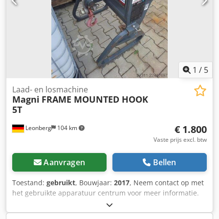
1
/
5
Laad- en losmachine
Magni
FRAME MOUNTED HOOK
5T
€ 1.800
Leonberg
104 km
Vaste prijs excl. btw
Aanvragen
Bellen
Toestand:
gebruikt
, Bouwjaar:
2017
, Neem contact op met
het gebruikte apparatuur centrum voor meer informatie.
Dcedpozrkyvofx Ac Tjk