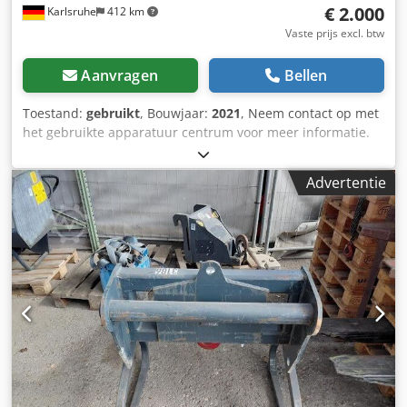
€ 2.000
Karlsruhe
412 km
Vaste prijs excl. btw
Aanvragen
Bellen
Toestand:
gebruikt
, Bouwjaar:
2021
, Neem contact op met
het gebruikte apparatuur centrum voor meer informatie.
Dodjzflwvjpfx Ac Tock
Advertentie