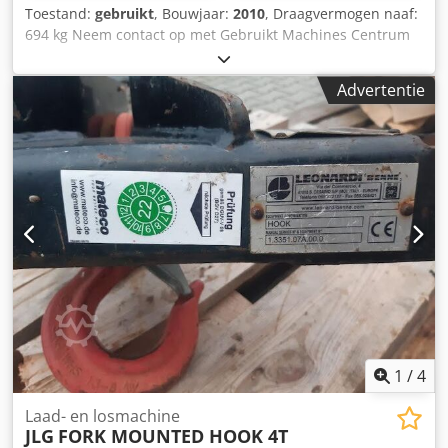
Toestand:
gebruikt
, Bouwjaar:
2010
, Draagvermogen naaf:
694 kg Neem contact op met Gebruikt Machines Centrum
voor meer informatie. Dsdpfx Aszqi Txec Teck DE01
Advertentie
1
/
4
Laad- en losmachine
JLG
FORK MOUNTED HOOK 4T