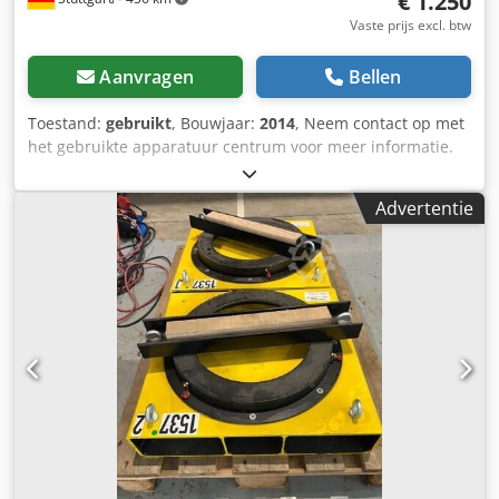
€ 1.250
Vaste prijs excl. btw
Aanvragen
Bellen
Toestand:
gebruikt
, Bouwjaar:
2014
, Neem contact op met
het gebruikte apparatuur centrum voor meer informatie.
Dsdpjzfldpofx Ac Tock
Advertentie