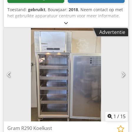
Toestand:
gebruikt
, Bouwjaar:
2018
, Neem contact op met
het gebruikte apparatuur centrum voor meer informatie.
Dsdpezfmm Eefx Ac Tock
Advertentie
1
/
15
Gram R290 Koelkast