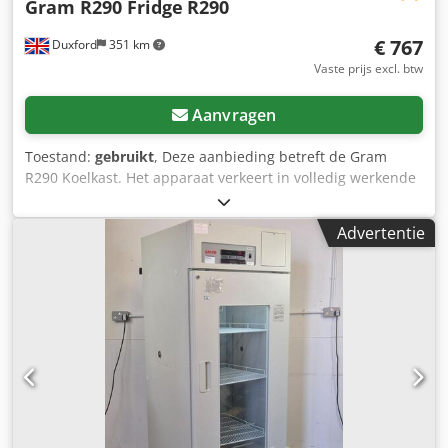
Gram R290 Fridge
R290
€ 767
Duxford
351 km
Vaste prijs excl. btw
Aanvragen
Toestand:
gebruikt
, Deze aanbieding betreft de Gram
R290 Koelkast. Het apparaat verkeert in volledig werkende
staat en is direct inzetbaar. Kleine beschadiging aan de
voordeur - beïnvloedt de werking niet. De Gram R290
Advertentie
Koelkast is een professionele laboratoriumkoeloplossing,
ontworpen voor opslag op hoog niveau met een minimale
ecologische voetafdruk. Milieuvriendelijke koeling: Maakt
gebruik van R290 (propaan) als koelmiddel, een natuurlijk
koolwaterstof met een zeer laag Global Warming Potential
(GWP), waardoor de CO2-uitstoot van uw laboratorium
aanzienlijk wordt verminderd ten opzichte van traditionele
HFK-gebaseerde apparaten. Dedsyvkx Aepfx Ac Tjck
Precieze temperatuurstabiliteit: Ontwikkeld om
nauwkeurige temperatuurtoleranties te behouden, zodat