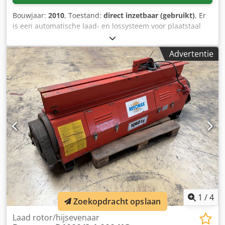
Bouwjaar:
2010
, Toestand:
direct inzetbaar (gebruikt)
, Er
is een automatische laad- en lossysteem voor plaatstaal
beschikbaar, van Trumpf, voor lasersnijmachines.
Maximale plaatstaalafmetingen X/Y: 3000 mm/1500 mm,
Advertentie
minimale afmetingen van de te lossen onderdelen X/Y: 150
mm/150 mm, maximaal gewicht van de plaatstaal: 1100 kg,
maximale stapelhoogte bij het laden: 300 mm.
Documentatie is aanwezig. Een bezichtiging ter plaatse is
mogelijk. Dodpfxszp Rgdo Ac Teck
1
/
4
Zoekopdracht opslaan
Laad rotor/hijsevenaar