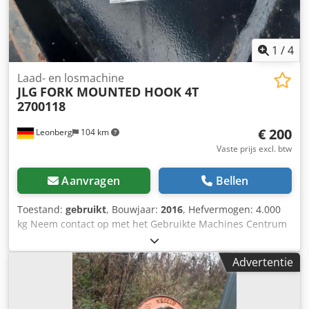
1
/
4
Laad- en losmachine
JLG
FORK MOUNTED HOOK 4T
2700118
€ 200
Leonberg
104 km
Vaste prijs excl. btw
Aanvragen
Bellen
Toestand:
gebruikt
, Bouwjaar:
2016
, Hefvermogen: 4.000
kg Neem contact op met het Gebruikte Machines Centrum
voor meer informatie. Dcjdozfka Ajpfx Ac Tjk
Advertentie