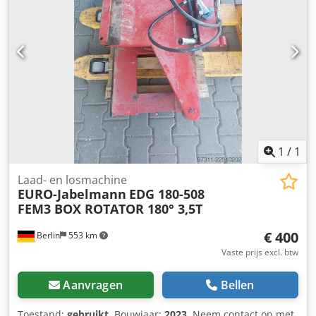
technische audit: • Herkomst:
Biotechnologie-/onderzoeksfaciliteit • Conditie: Direct van
de werkplek (gedecontamineerd/origineel) • Power-on test:
Gecontroleerd; digitaal display actief, verlichting werkt,
ventilatorsysteem operationeel. • Integriteit: 100% originele
onderdelen (niet gereviseerd)
1
/
1
Laad- en losmachine
EURO-Jabelmann
EDG 180-508
FEM3 BOX ROTATOR 180° 3,5T
€ 400
Berlin
553 km
Vaste prijs excl. btw
Aanvragen
Bellen
Toestand:
gebruikt
, Bouwjaar:
2023
, Neem contact op met