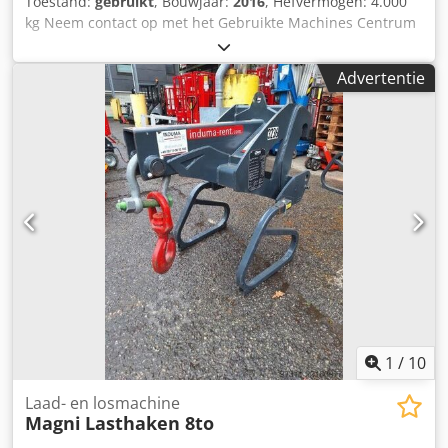
Toestand:
gebruikt
, Bouwjaar:
2016
, Hefvermogen: 4.000
kg Neem contact op met het Gebruikte Machines Centrum
voor meer informatie. Dsdpfx Acezfkx Eo Tjck
Advertentie
1
/
10
Laad- en losmachine
Magni
Lasthaken 8to