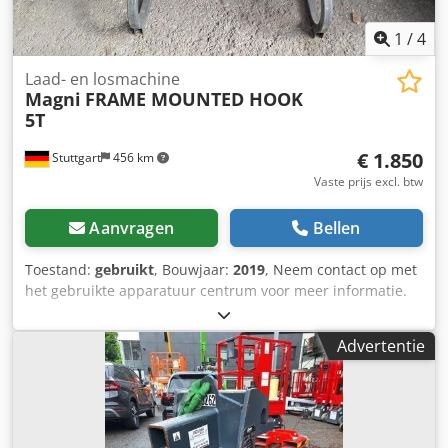
1
/
4
Laad- en losmachine
Magni
FRAME MOUNTED HOOK
5T
€ 1.850
Stuttgart
456 km
Vaste prijs excl. btw
Aanvragen
Bellen
Toestand:
gebruikt
, Bouwjaar:
2019
, Neem contact op met
het gebruikte apparatuur centrum voor meer informatie.
Dsdpfx Aezfkmijc Teck
Advertentie