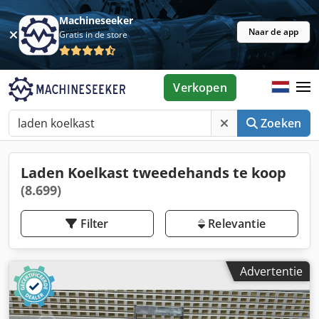
Machineseeker
Naar de app
Gratis in de store
Verkopen
Zoeken
Laden Koelkast tweedehands te koop
(8.699)
Filter
Relevantie
Advertentie