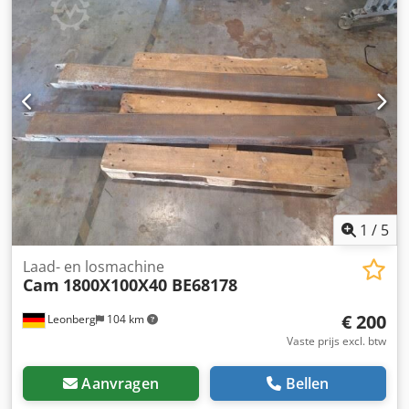
Bandenprofiel links binnen: 85%; Bandenprofiel links
buiten: 85%; Bandenprofiel rechts binnen: 85%;
Bandenprofiel rechts buiten: 85%; Vering: luchtvering
Gewichten Leeggewicht: 8.795 kg Laadvermogen: 18.205 kg
GVW: 27.000 kg Interieur Aantal zitplaatsen: 2 Onderhoud,
historie en staat Aantal eigenaren: 1 APK (Technische
keuring): goedgekeurd tot 02.2027 Productveiligheid
Fabrikant: Nijwa Used Trucks Vormerij 12 7621HL BORNE,
NL
1
/
5
Laad- en losmachine
Cam
1800X100X40 BE68178
€ 200
Leonberg
104 km
Vaste prijs excl. btw
Aanvragen
Bellen