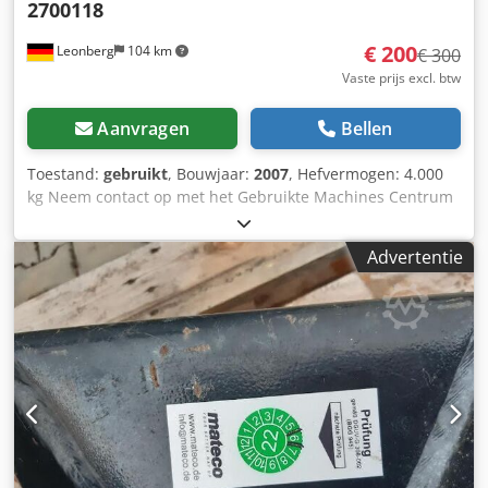
2700118
€ 200
Leonberg
104 km
€ 300
Vaste prijs excl. btw
Aanvragen
Bellen
Toestand:
gebruikt
, Bouwjaar:
2007
, Hefvermogen: 4.000
kg Neem contact op met het Gebruikte Machines Centrum
voor meer informatie. Dcjdjzfkavspfx Ac Tsk
Advertentie