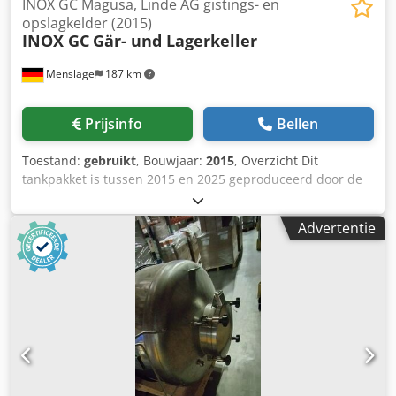
INOX GC Magusa, Linde AG gistings- en
opslagkelder (2015)
INOX GC
Gär- und Lagerkeller
Menslage
187 km
Prijsinfo
Bellen
Toestand:
gebruikt
, Bouwjaar:
2015
, Overzicht Dit
tankpakket is tussen 2015 en 2025 geproduceerd door de
Spaanse fabrikanten Inox GC en Magusa, evenals het
Duitse bedrijf Linde AG. Het omvat meerdere isobare en
Advertentie
atmosferische gisttanks, een elektrische hefinrichting en
een hop-torpedo voor druk drooghoppen. Technische
gegevens & leveringsomvang Chodpfx Agoyb S Dverea -
Isobare gisttank (unit 1) | Inox GC | — | 2016 | 1.500 l;
cilindrisch-conisch; isobaar; dubbele koelmantel - Isobare
gisttank (unit 2) | Inox GC | — | 2016 | 1.500 l; cilindrisch-
conisch; isobaar; dubbele koelmantel - Isobare fermenter
(unit 3) | Inox GC | — | 2016 | 1.500 l; cilindrisch-conisch;
isobaar; dubbele koelmantel - Isobare fermenter | Inox GC