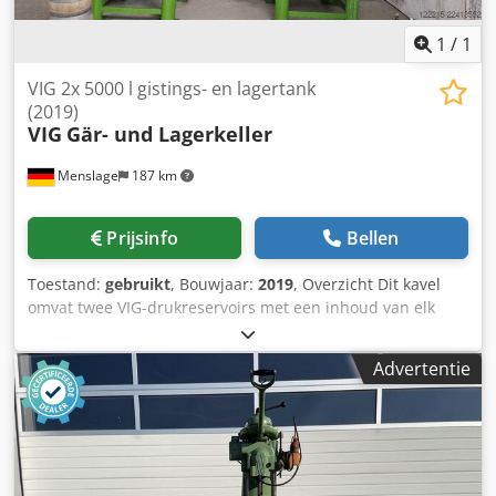
1
/
1
VIG 2x 5000 l gistings- en lagertank
(2019)
VIG
Gär- und Lagerkeller
Menslage
187 km
Prijsinfo
Bellen
Toestand:
gebruikt
, Bouwjaar:
2019
, Overzicht Dit kavel
omvat twee VIG-drukreservoirs met een inhoud van elk
5.000 liter, die in 2019 zijn geproduceerd door VIG Vertrieb
Industrieller Güter (Kreuztal, Duitsland). De reservoirs zijn
Advertentie
CE-gemarkeerde drukreservoirs conform de EG-
drukapparatuurrichtlijn 2014/68/EU en werden voorheen
gebruikt als actieve koolstoffilters in de
waterzuiveringsinstallatie van een brouwerij. Elk reservoir
is uitgerust met een filterster; de filterelementen vertonen
lichte beschadigingen. De reservoirs zijn via DN-65-