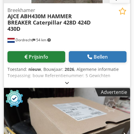
Breekhamer
AJCE
ABH430M HAMMER
BREAKER Caterpillar 428D 424D
430D
Dordrecht
54 km
Prijsinfo
Bellen
Toestand:
nieuw
, Bouwjaar:
2026
, Algemene informatie
Toepassing: bouw Referentienummer: 5 Gewichten
Leeggewicht: 450 kg Functioneel Chodpfx Agsyym Iuerea
Afmetingen laadruimte: 150 x 71 x 80 cm CE-markering: ja
Advertentie
Staat Algemene staat: zeer goed Technische staat: zeer
goed Optische staat: zeer goed Aanvullende informatie
Geschikt voor de volgende machines: 5-12 ton
Leveringsvoorwaarden: EXW Werkdruk: 180 bar Benodigde
hydraulische doorstroming: 90 l/min Slagfrequentie: 350-
700 Productieland: KR Aanvullende informatie Neem
contact op met Ö. Inalkac voor meer informatie.