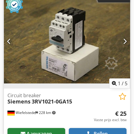
Afmetingen: 100/50/H85 mm -Gewicht: 0,3 kg/stuk
1
/
5
Circuit breaker
Siemens
3RV1021-0GA15
€ 25
Wiefelstede
228 km
Vaste prijs excl. btw
Aanvragen
Bellen