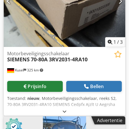
1
/
3
Motorbeveiligingsschakelaar
SIEMENS
70-80A 3RV2031-4RA10
Kusel
325 km
Prijsinfo
Bellen
Toestand:
nieuw
, Motorbeveiligingsschakelaar, reeks S2,
70-80A 3RV2031-4RA10 SIEMENS Cedpfx Ajzlt U Aegrsha
Advertentie