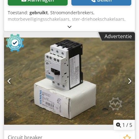
Toestand:
gebruikt
, Stroomonderbrekers,
motorbeveiligingsschakelaars, ster-driehoekschakelaars,
omkeerschakelaars -Siemens: type 3RV1021-0GA15
Codpfsfifk Ujx Agrsha -Prijs: per stuk -Aantal: 4 stuks -
Advertentie
Afmetingen: 100/50/H100 mm -Gewicht: 0,3 kg/stuk
1
/
5
Circuit breaker