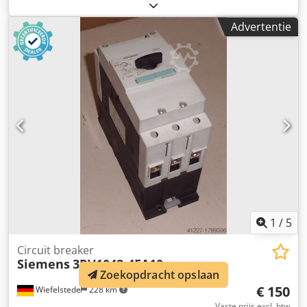
laagspanningsnetwerken, stroomonderbrekers voor
transformator-, generator- en systeembeveiliging,
Advertentie
stroomonderbrekers -Eaton: lastscheider/draaiaandrijving
NZM N3-AE400/NZM XDV -Roterende aandrijving met:
uitbreiding Chedpfx Aefkzbhegrja -Prijs: per stuk -Aantal: 2
stuks -Afmetingen: 460/185/H525 mm -Gewicht: 11,5
kg/stuk
1
/
5
Circuit breaker
Siemens
3RV1042-4EA10
Zoekopdracht opslaan
€ 150
Wiefelstede
228 km
Vaste prijs excl. btw