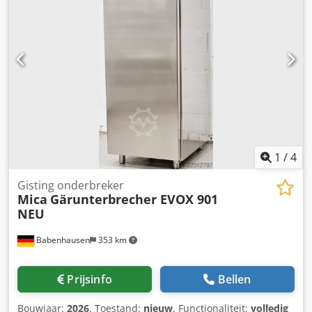
Certificering: CE Leveringsomvang - 2x 1.250-liter
gistingstanks
1
/
4
Gisting onderbreker
Mica
Gärunterbrecher EVOX 901
NEU
Babenhausen
353 km
Prijsinfo
Bellen
Bouwjaar:
2026
, Toestand:
nieuw
, Functionaliteit:
volledig