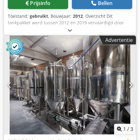
Prijsinfo
Bellen
Afmetingen (per tank): Inwendige diameter: ca. 3.200 mm
Uitwendige diameter: ca. 3.450 mm Cilinderhoogte: ca.
Toestand:
gebruikt
, Bouwjaar:
2012
, Overzicht Dit
5.250 mm Voethoogte: ca. 1.200 mm Totale hoogte: ca.
tankpakket werd tussen 2012 en 2019 vervaardigd door
7.800 mm
Oxinox en Slowbeer. Het bestaat uit isobare en
atmosferische roestvrijstalen gisttanks met verschillende
Advertentie
capaciteiten. Persoonlijke bezichtiging is mogelijk.
Technische gegevens - Totaal aantal tanks: 8 stuks -
Isobare tanks: 5 stuks - Atmosferische tanks: 3 stuks -
Materiaal: Roestvrij staal (316-L voor Oxinox-tanks)
Leveringsomvang Csdpfx Aeyg R Auogroha - Isobare
gisttank (4x) | Oxinox | Oxi-19 | 2019 | elk 1.600 l -
Atmosferische gisttank (3x) | Slowbeer | Plano 1200L |
2012 | elk 1.200 l - Isobare gisttank | Oxinox | Oxi Clooper
| 2016 | 1.400 l
1
/
3