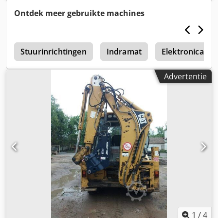
geïnstalleerd. Beschikbaarheid Direct. Locatie: Duitsland.
Kettingbreedte ca.: 18-15 mm Cedpfxezryp Hj Agrjha -
Ontdek meer gebruikte machines
Motor: 1,6 kW
r
Stuurinrichtingen
Indramat
Elektronica
Advertentie
1
/
4