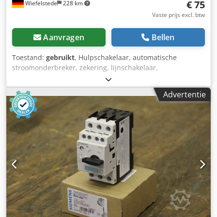
€ 75
Wiefelstede
228 km
Vaste prijs excl. btw
Aanvragen
Bellen
Toestand:
gebruikt
, Hulpschakelaar, automatische
stroomonderbreker, zekering, lijnschakelaar,
lijnstroomonderbreker, thyristor-stroomonderbreker -
Fabrikant: Jumo, thyristor vermogenschakelaar ongebruikte
Advertentie
OVP -Type: TYA32-45/50.530 -Aantal: 2x schakelaars
beschikbaar Chedpfx Asgh Iwyegroa -Prijs: per stuk -
Afmeting doos: 60/50/H35 mm -Gewicht: 0.1 kg