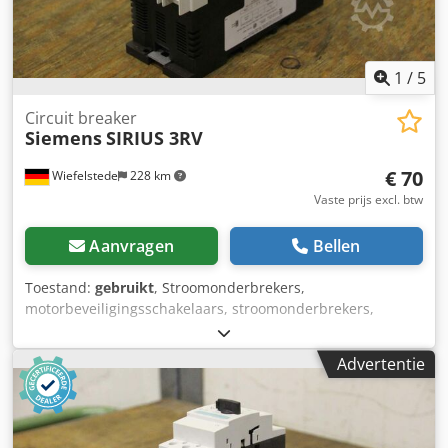
1
/
5
Circuit breaker
Siemens
SIRIUS 3RV
€ 70
Wiefelstede
228 km
Vaste prijs excl. btw
Aanvragen
Bellen
Toestand:
gebruikt
, Stroomonderbrekers,
motorbeveiligingsschakelaars, stroomonderbrekers,
laagspanningsnetten, stroomonderbrekers voor
transformator-, generator- en systeembeveiliging,
Advertentie
spanningsvrijschakelaars -Fabrikant: Siemens, Sirius
motorbeveiligingsschakelaar 3RV1742-5GD10 -
Spanningsvrijgave: N3RV1742 -Hulpschakelaar: 3RV1901-
1A/3RV1902-1DBO -Prijs: per stuk Chodoff Sqgjpfx Agrja -