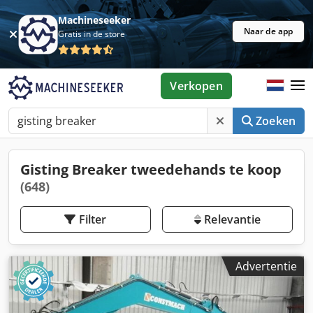
Machineseeker
Naar de app
Gratis in de store
Verkopen
Zoeken
Gisting Breaker tweedehands te koop
(648)
Filter
Relevantie
Advertentie