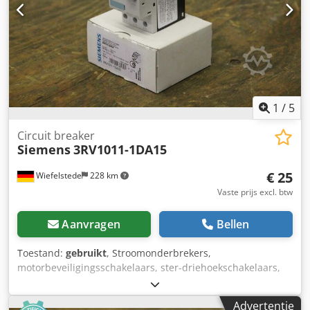
1
/
5
Circuit breaker
Siemens
3RV1011-1DA15
€ 25
Wiefelstede
228 km
Vaste prijs excl. btw
Aanvragen
Bellen
Toestand:
gebruikt
, Stroomonderbrekers,
motorbeveiligingsschakelaars, ster-driehoekschakelaars,
omkeerschakelaars -Siemens: type 3RV1011-1DA15
Csdsfifkyepfx Agreha -Prijs: per stuk -Aantal: 7 stuks -
Advertentie