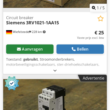
1
/
5
Circuit breaker
Siemens
3RV1021-1AA15
€ 25
Wiefelstede
228 km
Vaste prijs excl. btw
Aanvragen
Bellen
Toestand:
gebruikt
, Stroomonderbrekers,
motorbeveiligingsschakelaars, ster-driehoekschakelaars,
omkeerschakelaars -Siemens: type 3RV1021-1AA15 -Prijs:
per stuk -Aantal: 3 stuks -Afmetingen: 100/50/H100 mm -
Advertentie
Gewicht: 0,4 kg/stuk Chedpfxofifk Tj Agrja