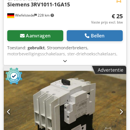
Siemens
3RV1011-1GA15
€ 25
Wiefelstede
228 km
Vaste prijs excl. btw
Aanvragen
Bellen
Toestand:
gebruikt
, Stroomonderbrekers,
motorbeveiligingsschakelaars, ster-driehoekschakelaars,
omkeerschakelaars -Siemens: type 3RV1011-1GA15
Chedpfx Agjfiflaeroa -Prijs: per stuk -Aantal: 4 stuks -
Advertentie
Afmetingen: 100/50/H85 mm -Gewicht: 0,3 kg/stuk