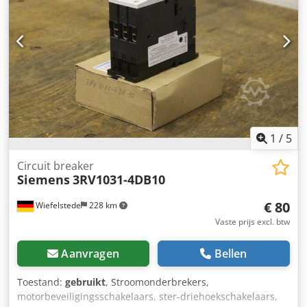
Aantal: 6 stuks -Afmetingen: 170/95/H180 mm -Gewicht: 2,3
kg/stuk
1
/
5
Circuit breaker
Siemens
3RV1031-4DB10
€ 80
Wiefelstede
228 km
Vaste prijs excl. btw
Aanvragen
Bellen
Toestand:
gebruikt
, Stroomonderbrekers,
motorbeveiligingsschakelaars, ster-driehoekschakelaars,