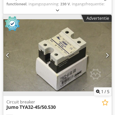
functioneel
, ingangsspanning:
230 V
, ingangsfrequentie:
50 Hz
, DGUV gecertificeerd tot:
09/2027
, type
ingangsstroom:
Airconditioning
, garantieduur:
24
Advertentie
maanden
, machine-/voertuignummer:
2026
, NIEUW
Rijsproefkast EVOX 901 N NIEUW voor bakplaten 600 x 800
mm en 400 x 600 mm Temperatuur van -5° tot +35°C max.
Luchtvochtigheid tot 90% voor optimale deegontwikkeling
Touchscreenbediening Binnen- en buitenwanden van
roestvrij staal Aansluiting 230 V alleen bij ons DGUV V3-
gekeurd Afmetingen: 810 x 1045 x 2150 mm, BxDxH NIEUW
apparaat & SAB-gekeurd Codezk S I Sjpfx Agrsha Kom ons
bezoeken!
1
/
5
Circuit breaker
Jumo
TYA32-45/50.530