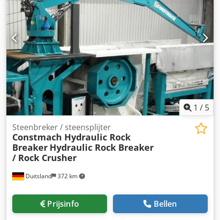
1
/
5
Steenbreker / steensplijter
Constmach Hydraulic Rock
Breaker
Hydraulic Rock Breaker
/ Rock Crusher
Duitsland
372 km
Prijsinfo
Bellen