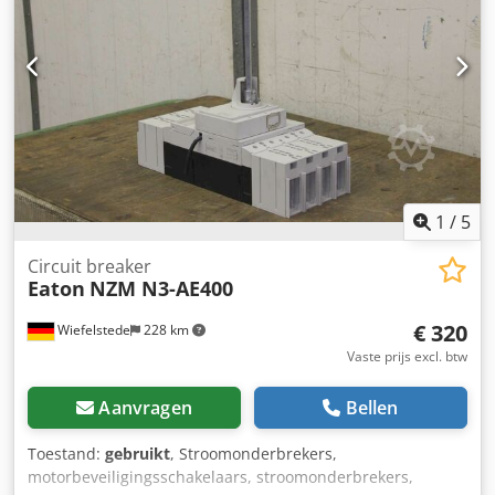
1
/
5
Circuit breaker
Eaton
NZM N3-AE400
€ 320
Wiefelstede
228 km
Vaste prijs excl. btw
Aanvragen
Bellen
Toestand:
gebruikt
, Stroomonderbrekers,
motorbeveiligingsschakelaars, stroomonderbrekers,