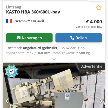
Lintzaag
KASTO
HBA 360/600U-bav
€ 4.000
Courbevoie
418 km
Vaste prijs excl. btw
Aanvragen
Bellen
Toestand:
ongekeurd (gebruikt)
, Bouwjaar:
1999
,
snijbreedte (max.):
360 mm
, totaalgewicht:
2.500 kg
,
Maximale zaagcapaciteit diameter: 360 mm. Rollenbanen.
Spaanafzuiger. Gewicht: 2500 kg. Dwedpfx Anozbrnbjisa
Advertentie