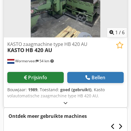
1
/
6
KASTO zaagmachine type HB 420 AU
KASTO
HB 420 AU
Wormerveer
54 km
Prijsinfo
Bellen
Bouwjaar:
1989
, Toestand:
goed (gebruikt)
, Kasto
volautomatische zaagmachine type HB 420 AU.
Zaagcapaciteit rond 420mm Zaagcapaciteit vierkant
420x420mm Maximale klemopening 480mm Dodpfsh
Huazox Aniowa Zaagblad 6300x41x1.3mm Variabel
Ontdek meer gebruikte machines
toerental 20-130rpm Spanentransporteur Motorvermogen
8kW Gewicht 3360kg Machine in nette goedwerkende