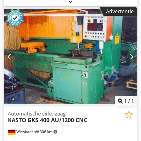
mm Zaagbereik 1060x1260 mm Besturing CNC
Zaagsnelheid 12-90 m/min Aandrijvingsvermogen 11 kW
Advertentie
Tafelbelasting 20 t Maximale zaaglengte 6100 mm Totaal
benodigd vermogen 20 kW Machinegewicht ca. 21,1 t
Automatische toevoerlengte 2.100 - 6.100 mm De
technische gegevens zijn afkomstig van de fabrikant of de
operator en zijn daarom voor ons niet bindend.
Tussentijdse verkoop voorbehouden; uitsluitend onze
algemene voorwaarden zijn van toepassing. Over ons meer
dan 400 eigen machines op voorraad meer dan 15.000 m²
opslagruimte, hijscapaciteit 70 t meer dan 10.000
accessoires voor uw werkplaats Wilt u machines,
productielijnen of uw bedrijf verkopen, neem dan contact
met ons op. Meer aanbiedingen vindt u op onze website.
Bezichtigen is mogelijk na afspraak. Wij kijken uit naar uw
bezoek. Uw Markus Hirsch Team Djdpsyqr Utefx Anijwa
1
/
1
Automatische cirkelzaag
KASTO
GKS 400 AU/1200 CNC
Wiesbaden
306 km