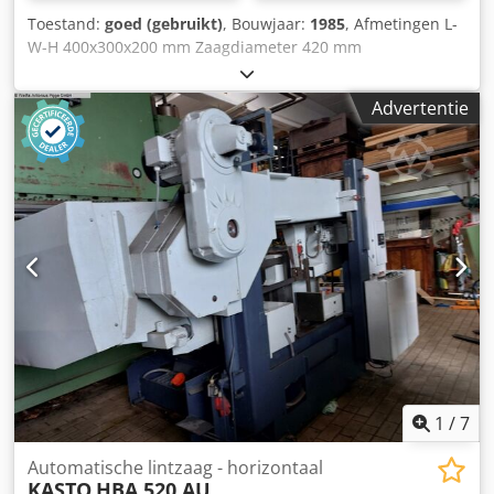
Toestand:
goed (gebruikt)
, Bouwjaar:
1985
, Afmetingen L-
W-H 400x300x200 mm Zaagdiameter 420 mm
Machinegewicht ca. 3500 kg Fabrikant: KASTO Dsdpfxjvf N
Sue Aniewa Type: HBA 420U Bouwjaar: 1985 Afmetingen
Advertentie
(breedte x hoogte x diepte): ca. 400x200x300 cm
Volautomatische NC horizontale lintzaag 1
spanentransporteur, 1 externe spanentransporteur, 1
person. aangedreven rollenbaan ca. 450 cm.
1
/
7
Automatische lintzaag - horizontaal
KASTO
HBA 520 AU