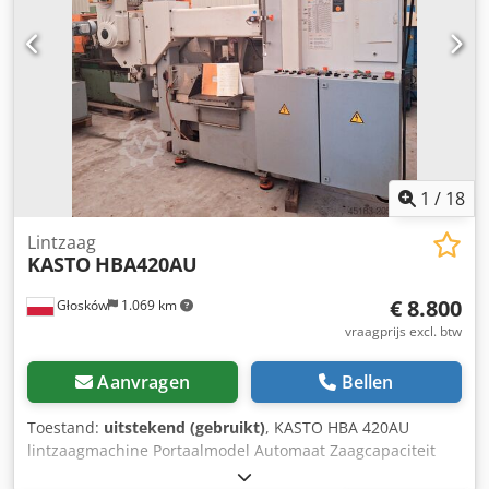
1
/
18
Lintzaag
KASTO
HBA420AU
€ 8.800
Głosków
1.069 km
vraagprijs excl. btw
Aanvragen
Bellen
Toestand:
uitstekend (gebruikt)
, KASTO HBA 420AU
lintzaagmachine Portaalmodel Automaat Zaagcapaciteit
diameter 420 mm Enkele materiaaltoevoer 600 mm