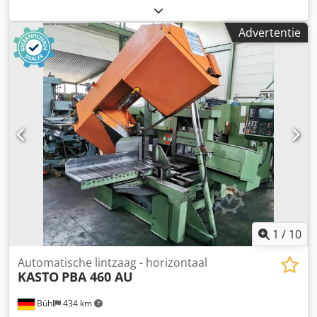
Snijbereik bij 90 graden: rond: 460 mm Snijbereik bij 90
graden: vierkant: 320 x 500 mm Bandsnelheid: 16...160
Advertentie
m/min Traploze voeding: ja / jes / sí mm/min Elektrische
aansluiting: 380 V / Hz. Totaal benodigd vermogen: ca. 7,5
kW Machinegewicht ca.: 2900 kg Machine afmetingen ca.
LxBxH: 2,8 x 2,45 x 1,7 m Afmetingen L x B x H: Rollenbaan:
1,1 x 0,6 x 0,3 m VOLAUTOMATISCHE LINTZAAG
Handmatige en automatische bediening Meervoudige slag
= enkelvoudig tot 580 mm en meervoudig tot 5220 mm
Spanning via klembekken BxH: 100 x 250mm
Gemotoriseerde bandspanning Zaagbladkoeling
Stuksteller Dwjdpfx Aneu Niixoioa Smering van de
zaagbladgeleider Accessoires: Invoerbaan, gemotoriseerd,
LxB: 1300mm x 530mm Uitvoerrups LxB: ca. 1000mm x
750mm *
1
/
10
Automatische lintzaag - horizontaal
KASTO
PBA 460 AU
Bühl
434 km