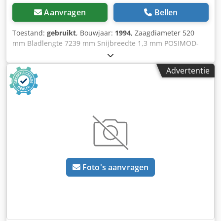
Aanvragen
Bellen
Toestand:
gebruikt
, Bouwjaar:
1994
, Zaagdiameter 520
mm Bladlengte 7239 mm Snijbreedte 1,3 mm POSIMOD-
besturing Snijvlak vierkant 520 x 520 mm Aanvoerlengte
500 mm Aanvoerlengte meervoudig 4500 mm Kleinste
Advertentie
sectielengte 6 mm Resterende sectielengte min./max. 10 /
100 mm Zaagsnelheid 20 - 130 m/min Afmetingen
zaagband 7239 x 50 x 1,3 mm Zaagmotor 5,5 kW Totaal
benodigd vermogen 10,0 kW Machinegewicht ca. 3,8 ton
Afmetingen machine L x B x H 3,42 x 2,30 x 2,40 m
Dsdpfxjwqz Azj Aniewa - 2-koloms geleid - Accessoires:
Rollentransporteur 2500 mm lang, spaanafvoer,
koelsysteem
Foto's aanvragen