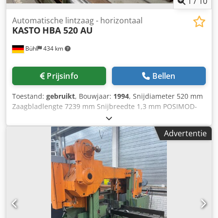
1
/
10
Automatische lintzaag - horizontaal
KASTO
HBA 520 AU
Bühl
434 km
Prijsinfo
Bellen
Toestand:
gebruikt
, Bouwjaar:
1994
, Snijdiameter 520 mm
Zaagbladlengte 7239 mm Snijbreedte 1,3 mm POSIMOD-
controle Snijvlak vierkant 520 x 520 mm Aanvoerlengte 500
mm Voerlengte veelvoud 4500 mm Kleinste sectielengte 6
Advertentie
mm Resterende stuklengte min./max. 10 / 100 mm
Snijsnelheid 20 - 130 m/min Zaagbandafmetingen 7239 x
50 x 1,3 mm Zaagmotor 5,5 kW Totaal benodigd vermogen
10,0 kW Gewicht van de machine ca. 3,8 ton
Machineafmetingen L x B x H 3,42 x 2,30 x 2,40 m - 2-
kolomsgeleid - Dodpfowm Rm Iex Anijwa Accessoires:
Aanvoerrollenbaan 2500 mm lang, spaantransportband,
koelsysteem