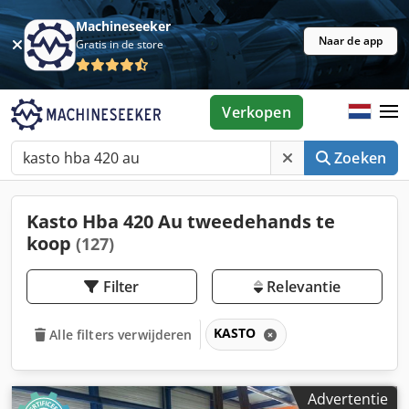
Machineseeker
Naar de app
Gratis in de store
Verkopen
Zoeken
Kasto Hba 420 Au tweedehands te
koop
(127)
Filter
Relevantie
KASTO
Alle filters verwijderen
Advertentie