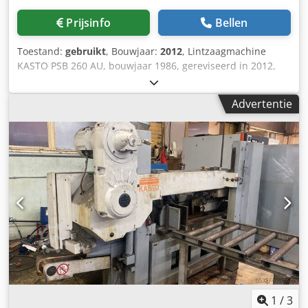
stabielere rollenbaan ca. 3.500 mm voor buitengebruik
"Ingebouwde spanentransporteur met koeleenheid "
Prijsinfo
Bellen
Aangebouwde schakelkast Staat : goed - binnenkort klaar
voor demonstratie Levering : uit voorraad - zoals
Toestand:
gebruikt
, Bouwjaar:
2012
, Lintzaagmachine
geïnspecteerd Betaling : strikt netto - na ontvangst factuur
KASTO PSB 260 AU, bouwjaar 1986, gereviseerd in 2012,
Wij vragen naar uw bestelling. Andere zagen uit voorraad
maximale breedte 225 mm, maximale diameter 225 mm.
leverbaar - informeer bij ons.
Dodpfozlpulex Aniowa
Advertentie
1
/
3