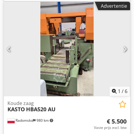
Meervoudige toevoer x9 Koelvloeistofpomp Documentatie
Advertentie
Gewicht 3400 kg Netto Transport mogelijk naar elke locatie
in het land Dedpfx Anoxxht Heiowa Aanvoertafel Machine
in perfecte technische staat!
1
/
6
Koude zaag
KASTO
HBA520 AU
€ 5.500
Radomsko
980 km
Vaste prijs excl. btw