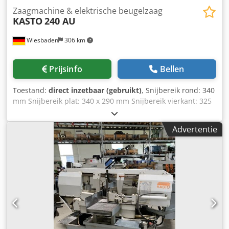
Zaagmachine & elektrische beugelzaag
KASTO
240 AU
Wiesbaden
306 km
Prijsinfo
Bellen
Toestand:
direct inzetbaar (gebruikt)
, Snijbereik rond: 340
mm Snijbereik plat: 340 x 290 mm Snijbereik vierkant: 325
x 325 mm Zaagbladafmetingen: 600 x 52 x 2,5 mm
Aandrijfmotor: 380 V, 6 kW Benodigde ruimte: 2100 x 2100
Advertentie
x 1470 mm Gewicht, circa: 1840 kg Dsdsznvnkspfx Aniowa