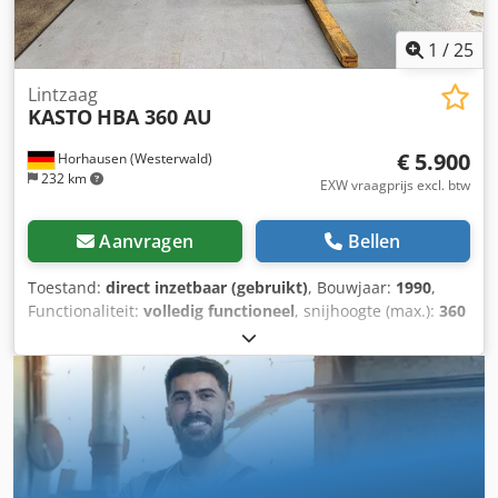
1
/
25
Lintzaag
KASTO
HBA 360 AU
€ 5.900
Horhausen (Westerwald)
232 km
EXW vraagprijs excl. btw
Aanvragen
Bellen
Toestand:
direct inzetbaar (gebruikt)
, Bouwjaar:
1990
,
Functionaliteit:
volledig functioneel
, snijhoogte (max.):
360
mm
, snijbreedte (max.):
360 mm
, rolldiameter:
360 mm
,
Wij bieden deze bedrijfsvaardige KASTO HBA 360 AU
bandzaagmachine, bouwjaar 1990, aan. Fabrikant: KASTO
Model: HBA 360 AU Dwjdpfx Aszfihxjnija Bouwjaar: 1990
Machinetype: Bandzaagmachine Toestand: Bedrijfsvaardig
Heeft u vragen of wilt u meer informatie, neem dan gerust
contact met ons op per bericht of telefonisch.