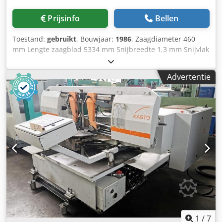
Prijsinfo
Bellen
Toestand:
gebruikt
, Bouwjaar:
1986
, Zaagdiameter 460
mm Lengte zaagblad 5334 mm Snijbreedte 1,3 mm Snijvlak
vierkant 320 x 320 mm Snijvlak vlak 500 x 320 mm minipos
807 besturingseenheid Zaagsnelheid 16 - 80 m/min
Advertentie
Afmetingen zaagblad 5334 x 41 x 1,3 mm Toevoerlengte
580 mm Meervoudige aanvoerlengte 5800 mm Totaal
benodigd vermogen 8 kW Dwedpstqqrfefx Anija
Machinegewicht ca. 3,5 ton Machineafmetingen L x B x H
2,7 x 2,95 x 2,15 m Accessoires: Rollenbaan 4150 mm lang,
rollenbaan 2150 mm lang, bundelklemapparaat,
spanentransporteur, koelapparaat
1
/
7