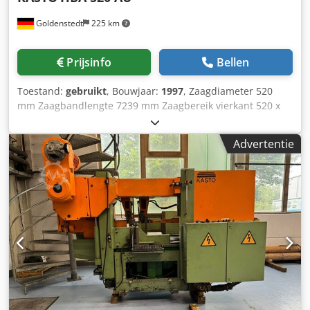
Goldenstedt
225 km
Prijsinfo
Bellen
Toestand:
gebruikt
, Bouwjaar:
1997
, Zaagdiameter 520
mm Zaagbandlengte 7239 mm Zaagbereik vierkant 520 x
520 mm Aanvoerlengte 500 mm Meervoudige
aanvoerlengte 4500 mm Minimale afkortlengte 6 mm
Advertentie
Reststuklengte min./max. 10/100 mm Zaagsnelheid 20 -
130 m/min Zaagbandafmetingen 7239 x 50 x 1,3 mm
Machinegewicht ca. 4,2 t Afmetingen L x B x H 2300 x 3420
x 2385 mm Sturing MINIPOS 807 Djdpfx Anexfwd Ioiowa
CNC-sturing Minipos 807 Speciale accessoires: -
Koelmiddelsysteem - Spaanafvoersysteem -
Afvoerrollenbaan - Standaardbekken