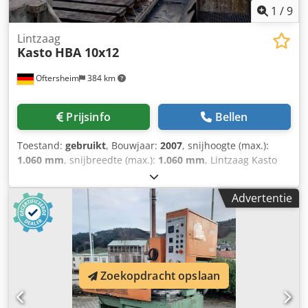
1
/
9
Lintzaag
Kasto
HBA 10x12
Oftersheim
384 km
Prijsinfo
Bellen
Toestand:
gebruikt
, Bouwjaar:
2007
, snijhoogte (max.):
1.060 mm
, snijbreedte (max.):
1.060 mm
, Lintzaag Kasto
HBA 10×12, bouwjaar 2007 Zaagbereiken: Rond zaagbereik:
1.060 mm Vierkant zaagbereik: 1.060 x 1.060 mm Vlak
Advertentie
zaagbereik: 1.060 x 1.260 mm Spanklem bereik: 300 – 1.260
mm Kleinste te zagen afmeting: ca. Ø 300 mm Kortste
afsnijlengte: 10 mm Dedpfx Aswk D Efsniowa Minimale
reststuklengte enkelvoudige zaagsnede: 20 mm Minimale
reststuklengte automatische modus: 100 mm Maximale
Zoekopdracht opslaan
tafelbelasting: 50 ton Verstelweg tafel: 6.100 mm Totale
aandrijvingsvermogen: 20 kW Zaagmotor: 11 kW Traploos
instelbare zaagsnelheid bij 50 en 60 Hz: 12 – 90 m/min