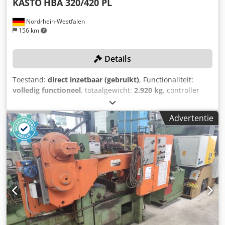
KASTO
HBA 320/420 PL
Nordrhein-Westfalen
156 km
Details
Toestand:
direct inzetbaar (gebruikt)
, Functionaliteit:
volledig functioneel
, totaalgewicht:
2.920 kg
, controller
model:
Siemens Simatic HMI
, snijdiameter:
320 mm
,
snijsnelheid:
130.000 mm/min
, zaagbandlengte:
6.300
Advertentie
mm
, De machine is in 2016 door Kasto gereviseerd!
TECHNISCHE GEGEVENS Zaagdiameter: 320 mm
Zaagbandlengte: 6.300 mm Zaagbereik: 420 x 320 mm
Zaagsnelheid: 20 - 130 m/min Materiaalopleghoogte: 950
mm MACHINEGEGEVENS Besturing: Siemens Simatic HMI
Totaal opgenomen vermogen: 15 kW Afmetingen & gewicht
Plaatsingsruimte: ca. 6,35 x 6,76 x 2,41 m Machinegewicht:
ca. 2.920 kg Pneumatische aansluiting: 6 bar Koelmiddel:
75 l Pompcapaciteit: 40 l/min UITRUSTING Zaagtoevoer
traploos regelbaar Rollenbaan Spaanafvoer Technische