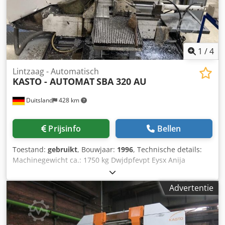
mm breed; rollenbaan 1350 mm lang, 300 mm breed.
1
/
4
Lintzaag - Automatisch
KASTO - AUTOMAT
SBA 320 AU
Duitsland
428 km
Prijsinfo
Bellen
Toestand:
gebruikt
, Bouwjaar:
1996
, Technische details:
Machinegewicht ca.: 1750 kg Dwjdpfevpt Eysx Anija
Zaagmotor: 2,2 kW Totaal benodigd vermogen: 5 kW
Snijsnelheid: 17 - 90 m/min Snijdiameter: 320 mm
Advertentie
Snijoppervlak max.: 320 x 320 mm Lengte zaagband: 4.930
x 34 x 1,1 mm Voerlengte: max. 9x 600 mm Benodigde
ruimte ca.: 2,6 x 2,4 x 1,40 m Automatische lintzaag, rechte
snede, min. zaagdiameter 10 mm, min. zaaglengte 6 mm,