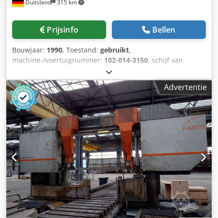
Duitsland
315 km
Prijsinfo
Bellen
Bouwjaar:
1990
, Toestand:
gebruikt
,
machine-/voertuignummer:
102-014-3150
, schijf van
cirkelzaag-Ø: snijgebied 400 mm 90 ° ronde: 130 mm
snijgebied op 90° square: 210 x 80 mm snijgebied in
Advertentie
verstek 45 ° ronde: 130 mm snijgebied in mijter op het
plein van de 45°: 160 x 80 mm snijsnelheid: 11/22 m/min
ruimte nodig: 2650 x 1450 x 1980 mm gewicht: ca. 1100 kg
Dodpfx Anodbp Eqsijwa