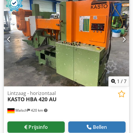
1
/
7
Lintzaag - horizontaal
KASTO
HBA 420 AU
Malsch
420 km
Prijsinfo
Bellen