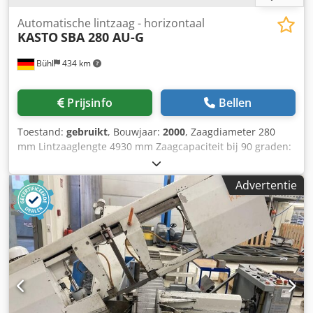
Automatische lintzaag - horizontaal
KASTO
SBA 280 AU-G
Bühl
434 km
Prijsinfo
Bellen
Toestand:
gebruikt
, Bouwjaar:
2000
, Zaagdiameter 280
mm Lintzaaglengte 4930 mm Zaagcapaciteit bij 90 graden:
vierkant 280 x 280 mm Zaagcapaciteit bij 45 graden: rond
280 mm Zaagcapaciteit bij 45 graden: vierkant 280 x 280
Advertentie
mm Zaagcapaciteit bij 60 graden: rond 220 mm Djdpfx
Anew En Efeiswa Zaagcapaciteit bij 60 graden: vierkant 200
x 200 mm Aanschuiflengte 600 mm Meervoudige
aanschuiflengte 5400 mm Zaagsnelheid 17 - 90 m/min
Reststuklengte min./max. min. 30 mm Minimale
zaagdiameter 10 mm Besturing KASTO, Compact Control
Totaal vermogen 5 kW Machinegewicht ca. 1,75 t
Afmetingen machine L x B x H 2,68 x 2,54 x 1,59 m
Toebehoren: koelsysteem, rollenbaan 3300 mm lang, 300