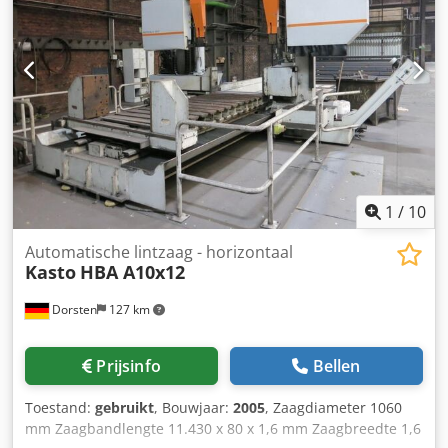
min resterende stuklengte 15 mm (automatisch 80 mm),
max. materiaalgewicht 400kg/m, Koelvloeistoftank 60l,
pompcapaciteit 16l/min, Klemdruk instelbaar 20-60bar, 5
spanentransportbanden 2.400 x 950 mm, Rollenbaan 2.200
x 950mm, 5 stuks Vervangingszaagbladen 4.930 x 34 x 1,1
mm, Handleiding *
1
/
10
Automatische lintzaag - horizontaal
Kasto
HBA A10x12
Dorsten
127 km
Prijsinfo
Bellen
Toestand:
gebruikt
, Bouwjaar:
2005
, Zaagdiameter 1060
mm Zaagbandlengte 11.430 x 80 x 1,6 mm Zaagbreedte 1,6