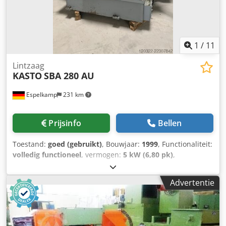
1
/
11
Lintzaag
KASTO
SBA 280 AU
Espelkamp
231 km
Prijsinfo
Bellen
Toestand:
goed (gebruikt)
, Bouwjaar:
1999
, Functionaliteit:
volledig functioneel
, vermogen:
5 kW (6,80 pk)
,
ingangsspanning:
400 V
, ingangsstroom:
16 A
,
ingangsfrequentie:
50 Hz
, type ingangsstroom:
driefasig
,
Advertentie
snijhoogte (max.):
280 mm
, snijbreedte (max.):
280 mm
,
totale hoogte:
1.590 mm
, totale lengte:
2.680 mm
, totale
breedte:
2.540 mm
, totaalgewicht:
1.750 kg
, Uitrusting:
spanenafvoer, toerental traploos regelbaar
, De KASTO