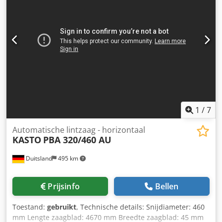
zaagbladen incl. spaantransportband
1
/
7
Automatische lintzaag - horizontaal
KASTO
PBA 320/460 AU
Duitsland
495 km
Prijsinfo
Bellen
Toestand:
gebruikt
, Technische details: Snijdiameter: 460
mm Lengte zaagblad: 4670 mm Breedte zaagblad: 45 mm