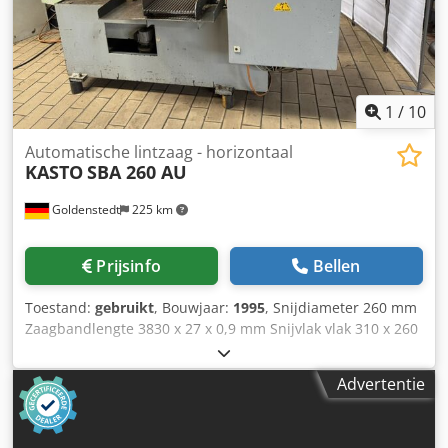
1
/
10
Automatische lintzaag - horizontaal
KASTO
SBA 260 AU
Goldenstedt
225 km
Prijsinfo
Bellen
Toestand:
gebruikt
, Bouwjaar:
1995
, Snijdiameter 260 mm
Zaagbandlengte 3830 x 27 x 0,9 mm Snijvlak vlak 310 x 260
mm Snijvlak vierkant 260 x 260 mm Snijsnelheid continu
19-110 m/min Aanvoerlengte 750 mm Meervoudige
Advertentie
invoerlengte 6750 mm Materiaalsteunhoogte 700 mm
Dwjdpfxewhqxmo Anioa Gewicht van de machine ca. 1,4
ton Afmetingen ca. 2100x2300x1720/1300 mm incl. diverse