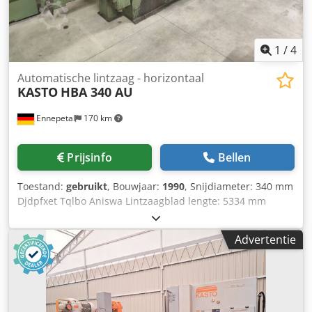
documentatie Dedpfsywhdfex Aniewa Machine wordt
geleverd zonder robot en beladingssysteem. Machine
dient door de klant voor stand-alone werking te worden
omgeprogrammeerd.
1
/
4
Automatische lintzaag - horizontaal
KASTO
HBA 340 AU
Ennepetal
170 km
Prijsinfo
Bellen
Toestand:
gebruikt
, Bouwjaar:
1990
, Snijdiameter: 340 mm
Djdpfxet Tqlbo Aniswa Lintzaagblad lengte: 5334 mm
Snijbreedte: 340 x 340 mm Lintzaagblad afmetingen: 5334
x 38 x 1,3 mm Kleinste afsnijlengte: 6 mm Meervoudige
Advertentie
toevoerlengte: 5400 mm Zaagsnelheid: 20 - 130 m/min
Aandrijvingsvermogen: 5,5 kW Bedrijfsspanning: 380 V
Totaal vermogensbehoefte: 8,0 kW Machinegewicht ca. 2,5
t Benodigde ruimte ca. 2,85 x 2,30 x 2,10 m Horizontale
automatische lintzaagmachine.