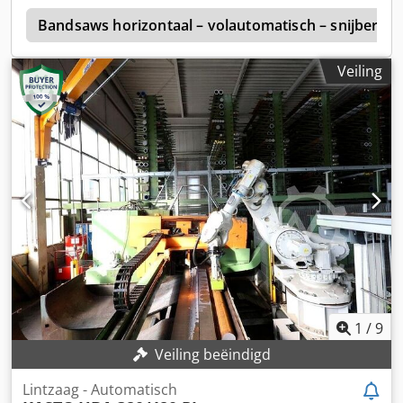
staat.
r
Bandsaws horizontaal – volautomatisch – snijberei
Veiling
1
/
9
Veiling beëindigd
Lintzaag - Automatisch