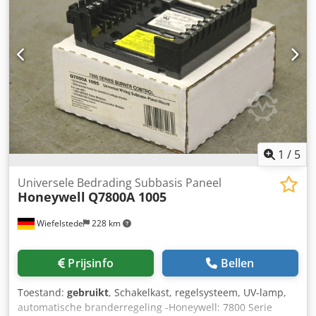
1
/
5
Universele Bedrading Subbasis Paneel
Honeywell
Q7800A 1005
Wiefelstede
228 km
Prijsinfo
Bellen
Toestand:
gebruikt
, Schakelkast, regelsysteem, UV-lamp,
automatische branderregeling -Honeywell: 7800 Serie