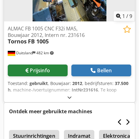
1
/
9
ALMAC FB 1005 CNC F32i MA5,
Bouwjaar 2012, Intern nr. 231616
Tornos
FB 1005
Duitsland
482 km
Prijsinfo
Bellen
Toestand:
gebruikt
, Bouwjaar:
2012
, bedrijfsturen:
37.500
h
, machine-/voertuignummer:
IntNr231616
, Te koop
aangeboden: een compacte, uiterst precieze horizontale
CNC-staaffreesmachine ALMAC FB 1005 Technische
gegevens Fabrikant: ALMAC / Tornos Type: FB 1005 CNC
Ontdek meer gebruikte machines
Bouwjaar: 2012 Besturing: FANUC 31i-MA5 Assen: 6 assen
Verplaatsingen X / Y / Z: 280 / 230 / 120 mm Werkvoeding X
/ Y / Z / Snelle verplaatsing: 12 m/min Resolutie: 0,001 mm
r
Voorste spilblok: met spindels Zijdelings spilblok: 4
Stuurinrichtingen
Indramat
Elektronica