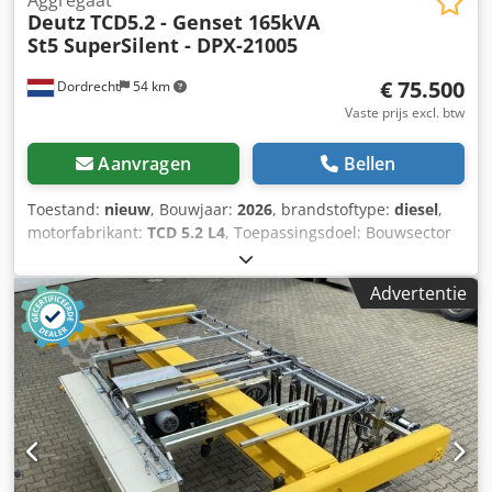
Deutz
TCD5.2 - Genset 165kVA
St5 SuperSilent - DPX-21005
€ 75.500
Dordrecht
54 km
Vaste prijs excl. btw
Aanvragen
Bellen
Toestand:
nieuw
, Bouwjaar:
2026
, brandstoftype:
diesel
,
motorfabrikant:
TCD 5.2 L4
, Toepassingsdoel: Bouwsector
Leeggewicht: 3.400 kg Generatorvermogen: 165 kVA
Afmetingen laadruimte: 350 x 175 x 220 cm CE-markering:
Advertentie
ja Csdsznrztspfx Ak Teha Emissieniveau: Stage V / Tier IV
final Watertankinhoud: 500 l Neem contact op met Team
DPX voor meer informatie. = Verdere opties en accessoires
= - Accu - Bedieningspaneel - Stalen dak - Tankwagen