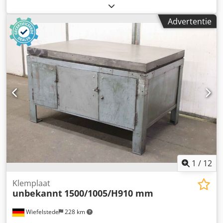
Basis Laag Paneel -Prijs: per stuk -Aantal: 8 stuks Csdpfx
Ajd Rbtnjk Toha -Afmetingen: 145/150/H70 mm -Gewicht:
Advertentie
0,3 kg
1
/
12
Klemplaat
unbekannt
1500/1005/H910 mm
Wiefelstede
228 km