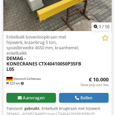
1
/
10
Enkelbalk bovenloopkraan met
hijswerk, kraanbrug 5 ton,
spoedbreedte 4650 mm, kraanhemel,
enkelbalkk
DEMAG -
KONECRANES
CTX40410050P35FB
L05
€ 10.000
Hessisch Lichtenau
323 km
Vaste prijs excl. btw
Aanvragen
Bellen
Toestand:
gebruikt
, Enkelbalk brugkraan met hijswerk
DEMAG - KONECRANES type CTX40410050P35FBL05