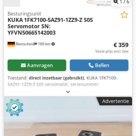
1
/
6
Besturingsunit
KUKA
1FK7100-5AZ91-1ZZ9-Z S05
Servomotor SN:
YFVN50665142003
€ 359
Remscheid
169 km
Vaste prijs excl. btw
Aanvragen
Bellen
Toestand:
direct inzetbaar (gebruikt)
, KUKA 1FK7100-
5AZ91-1ZZ9-Z S05 servomotor, serienummer:
YFVN50665142003, gebruikt, in goede staat, 100%
functioneel, leveringsomvang zoals op de foto's. Cjdpozq N
Advertentie
Rdjfx Ak Teha