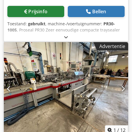
Prijsinfo
Bellen
Toestand:
gebruikt
, machine-/voertuignummer:
PR30-
1005
, Proseal PR30 Zeer eenvoudige compacte traysealer
met een hoge output door het draaitafelsysteem.
Chsdpfsku H Nhex Ak Toa Bekijk de video voor een
Advertentie
impressie.
1
/
12