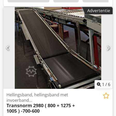
spindels Verticaal spilblok: 4 spindels Afsteekspil: 1 spil
Nabewerking achterzijde: 2 of 3 spindels Standaardspil:
Advertentie
Toerental: 1.000–12.000 tpm Vermogen: 1,4 / 3,4 kW
Afsteekspil: Toerental: 100–3.000 tpm Vermogen: 1,4 / 3,4
kW Gereedschapopname: ESX 20 / HSK 32-A Verdeeltafel /
C-as: Stangenaanvoer: CNC W-as: 50 mm Zwenken / B-as:
CNC B-as: 0–20° of –5° tot +45° bij kortstaven Koelsysteem:
Koelvloeistoftank: 205 l Pompcapaciteit: 40 l/min
Standaardfiltratie: 35 µm / 28 µm Temperatuurregeling:
3.000 W voor ΔT 3 °C Aansluitgegevens: Geïnstalleerd
vermogen: 10 kVA Spanning: 3 × 400 V / 50 Hz Perslucht: 6
bar Afmetingen met stangeninvoer: Cedozggfqjpfx Ak Toha
L × B × H: 1.800 × 4.250 × 2.060 mm Gewicht: ca. 1.800 kg
De machine kan op afspraak onder spanning worden
bezichtigd. Wijzigingen en fouten in de technische
gegevens en specificaties alsmede tussentijdse verkoop
1
/
6
voorbehouden.
Hellingsband, hellingsband met
invoerband...
Transnorm
2980 ( 800 + 1275 +
1005 ) -700-600