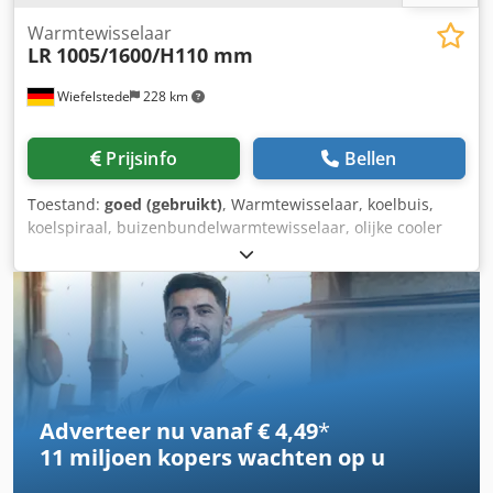
Warmtewisselaar
LR
1005/1600/H110 mm
Wiefelstede
228 km
Prijsinfo
Bellen
Toestand:
goed (gebruikt)
, Warmtewisselaar, koelbuis,
koelspiraal, buizenbundelwarmtewisselaar, olijke cooler
Codpfxjyzn Dte Ak Tjha - Warmtewisselaar: olijke cooler,
buizenbundelwarmtewisselaar -
Aansluitingen/afmetingen: zie foto's - Afmetingen:
1005/1600/H110 mm - Gewicht: 13,5 kg
Adverteer nu vanaf € 4,49
*
11 miljoen kopers
wachten op u