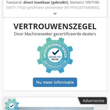
Toestand:
direct inzetbaar (gebruikt)
, Siemens 1FK7100-
5AF71-1TG0 synchrone servomotor SN:YFT633774409002,
vakkundig volledig gereviseerd en getest met 12 maanden
garantie, 100% werkend, leveringsomvang conform foto's,
De overeengekomen verkoopkortingen zijn niet van
VERTROUWENSZEGEL
toepassing op dit artikel. Vraag apart naar de prijs!
Chodpfx Astkhvyek Toa
Door Machineseeker gecertificeerde dealers
Nu meer informatie
Advertentie