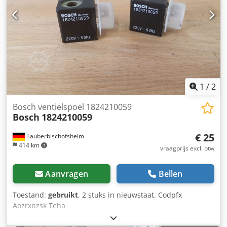
1
/
2
Bosch ventielspoel 1824210059
Bosch
1824210059
€ 25
Tauberbischofsheim
414 km
vraagprijs excl. btw
Aanvragen
Bellen
Toestand:
gebruikt
, 2 stuks in nieuwstaat. Codpfx
Aozrxnzsk Teha