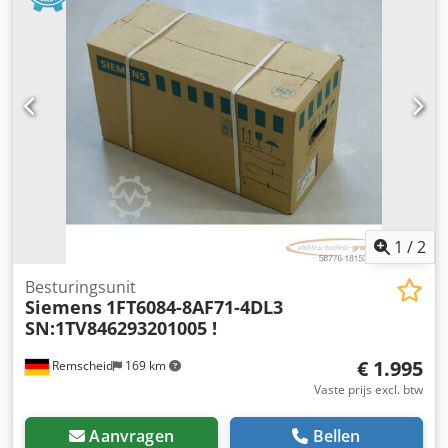
1
/
2
Besturingsunit
Siemens
1FT6084-8AF71-4DL3
SN:1TV846293201005 !
€ 1.995
Remscheid
169 km
Vaste prijs excl. btw
Aanvragen
Bellen