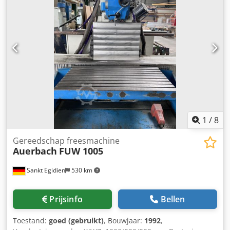
afmetingen X/Y/Z: ca. 2150mm/2200mm/2900mm, gewicht:
ca. 2200kg, bedrijfsuren: ca. 5000h. Inclusief cyclustafel en
slijpolietank met magneetscheider en filter. Documentatie
aanwezig. Bezichtiging ter plaatse mogelijk. Chedpfey Ax
Tnjx Ak Tea
1
/
8
Gereedschap freesmachine
Auerbach
FUW 1005
Sankt Egidien
530 km
Prijsinfo
Bellen
Toestand:
goed (gebruikt)
, Bouwjaar:
1992
,