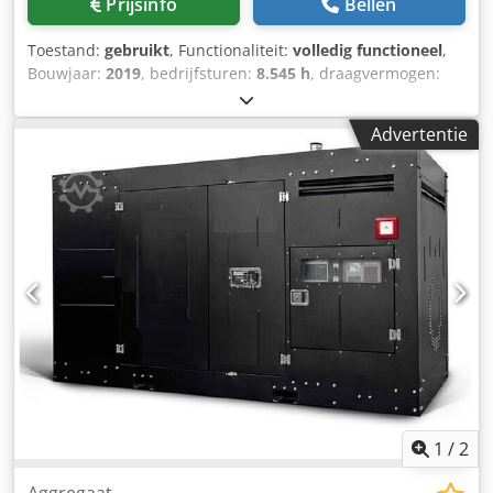
Prijsinfo
Bellen
Toestand:
gebruikt
, Functionaliteit:
volledig functioneel
,
Bouwjaar:
2019
, bedrijfsturen:
8.545 h
, draagvermogen:
10.000 kg
, hefhoogte:
16.200 mm
, brandstoftype:
diesel
,
bouwhoogte:
3.900 mm
, vermogen:
185 kW (251,53 pk)
,
Advertentie
leeggewicht:
39.820 kg
, aandrijftype:
Diesel
, bouwbreedte:
4.150 mm
, Reachstacker voor lege containers Transmissie:
Dana TE17300 Toestand: Direct inzetbaar en volledig
functioneel Cjdszq Ibzopfx Ak Teha Technische staat: goed
Bandenmaat voor: 14.00-24 Bandenmaat achter: 14.00-24
NL: Centrale vetsmering, achteruitrijcamera,
luchtgeveerde bestuurdersstoel
1
/
2
Aggregaat