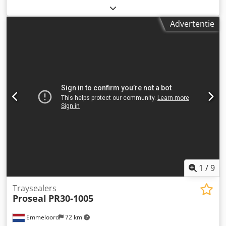
maximaal laadgewicht:
1.100 kg
, Bouwjaar:
2009
, •
Rupsvoertuig • Driezijdige kipper • Laadvermogen 1.100 kg
Advertentie
• Leeggewicht ca. 950 kg • Kubota dieselmotor RK 451-NB,
10,5 pk • 4 versnellingen vooruit, 3 achteruit • Bordmatic
(automatische zijwandvergrendeling) • Totale lengte ca.
2,70 m • Totale breedte ca. 1,15 m • Laadoppervlak: ca. 1,63
m x 1,035 m Voertuig wordt bij voorkeur aan zakelijke
klanten of voor export verkocht. Particuliere verkoop onder
voorbehoud Chodpfxjx Irvte Ak Tea Verkoop zonder
garantie Nettoprijs voor export Netto: 5.900 EURO + (19%
btw) 1.121 EURO = Bruto: 7.021 EURO Bovengenoemde
gegevens zijn vrijblijvend, fouten/wijzigingen en
tussentijdse verkoop voorbehouden! Telefoon: 08026/2188
1
/
9
Traysealers
Proseal
PR30-1005
Emmeloord
72 km