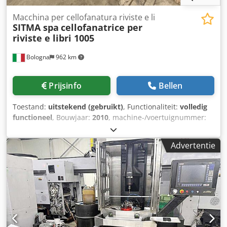
Macchina per cellofanatura riviste e li
SITMA spa
cellofanatrice per
riviste e libri 1005
Bologna
962 km
Prijsinfo
Bellen
Toestand:
uitstekend (gebruikt)
, Functionaliteit:
volledig
functioneel
, Bouwjaar:
2010
, machine-/voertuignummer:
1005/40200317/2010
, kleur:
grijs
, macchina perfetta in
ogni sua parte, pronta per essere messa in produzione
Advertentie
composta da : sfilatore a cassetto / 3 mettifogli dei quali 1
con dischi di lancio 1 sdoppiabile per doppio inserimento
inserti, 1 pivottante a 90 gradi per inserimento inserti in
linea di senso di marcia, incollatore abbinato ad
etichettatrice elettronica per inserimento indirizzi da 1
pollice a 4 pollici da 2 a 4 piste oltre anche per conti
correnti, confezionatrice predisposta con apparato
stirofilm per riduzione del lasco sacchetto, staker di