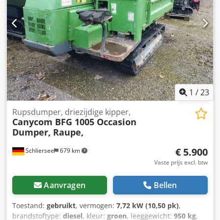
1,035 m Voertuig wordt bij voorkeur aan handelaren of
voor export verkocht. Particulieren onder voorbehoud.
Verkoop zonder garantie. Nettoprijs voor export Netto:
5.900 EURO + (19 % btw) 1.121 EURO = Bruto: 7.021 EURO
Bovengenoemde gegevens zijn vrijblijvend,
fouten/wijzigingen en tussentijdse verkoop voorbehouden!
Telefoon: 08026/2188
1
/
23
Rupsdumper, driezijdige kipper,
Canycom BFG 1005 Occasion
Dumper, Raupe,
€ 5.900
Schliersee
679 km
Vaste prijs excl. btw
Aanvragen
Bellen
Toestand:
gebruikt
, vermogen:
7,72 kW (10,50 pk)
,
brandstoftype:
diesel
, kleur:
groen
, leeggewicht:
950 kg
,