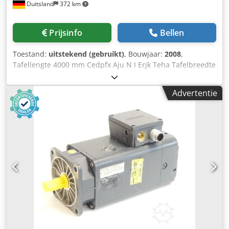
Duitsland
372 km
Prijsinfo
Bellen
Toestand:
uitstekend (gebruikt)
, Bouwjaar:
2008
,
Tafellengte 4000 mm Cedpfx Aju N I Erjk Teha Tafelbreedte
1500 mm Branderkoppen 1 SIEMENS 840D-besturing
Vermogen 6000 watt Snelheid 10 m/min Gewicht van de
Advertentie
machine ca. 19 ton Benodigde ruimte: ca. 9,5 x 7,3 x 3,1 m
Deze Trumpf TrueLaser Cell (TLC) 7040 met 6 KW is een 5-
assige lasermachine. Beschrijving: - Maximaal plaatdikte:
ST: 20 mm / VA: 20 mm / AL: 15 mm - Gesloten
machinekamer - Laser TruFlow 6000 - ADC-snijkop -
Positioneringslaserdiode - Hangend bedieningspaneel
stationair, draaibaar - Onderwijspaneel - Magnetische
koppeling, hoofddetectie - Laservermogensregeling -
Prestatiecycli - Laserlassen