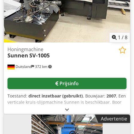
raccolta e conteggio prodotti con espulsioone laterale e
nastro meccanico di uscita prodotto. Codpfx Akeuxmlie
Tsha
1
/
8
Honingmachine
Sunnen
SV-1005
Duitsland
372 km
Prijsinfo
Toestand:
direct inzetbaar (gebruikt)
, Bouwjaar:
2007
, Een
verticale kruis-slijpmachine Sunnen is beschikbaar. Boor
diameterbereik: 3mm-65mm, max. werkstuklengte:
250mm, werkruimte-afmetingen X/Y/Z:
Advertentie
150mm/150mm/150mm, sledesnelheidbereik: 0,001mm-
0,8mm/s, slagentalbereik: 30-400, spilsnelheid: 4000 tpm,
toevoerkracht: 3800N, slijpolietank-inhoud: 280l. Machine-