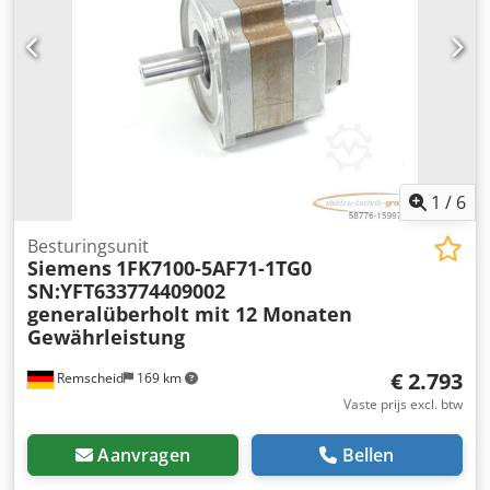
1
/
6
Besturingsunit
Siemens
1FK7100-5AF71-1TG0
SN:YFT633774409002
generalüberholt mit 12 Monaten
Gewährleistung
€ 2.793
Remscheid
169 km
Vaste prijs excl. btw
Aanvragen
Bellen