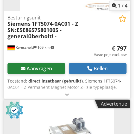
1
/
4
Besturingsunit
Siemens
1FT5074-0AC01 - Z
SN:E5E86575801005 -
generalüberholt! -
€ 797
Remscheid
169 km
Vaste prijs excl. btw
Aanvragen
Bellen
Toestand:
direct inzetbaar (gebruikt)
, Siemens 1FT5074-
0AC01 - Z Permanent Magnet Motor Z= zie typeplaatje,
SN:E5E86575801005, de motor is bij Siemens gereviseerd
en daarna lange tijd opgeslagen geweest, gebruikt,
Advertentie
normale slijtage, 100% functioneel, leveringsomvang
conform foto's Chedpoi D Svlefx Ak Tea