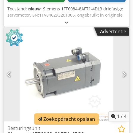
Toestand:
nieuw
, Siemens 1FT6084-8AF71-4DL3 driefasige
servomotor, SN:1TV846293201005, ongebruikt in originele
verpakking, 100% functioneel, leveringsomvang volgens
foto's Csdpfxevl Uzzs Ak Tjha
Advertentie
1
/
4
Zoekopdracht opslaan
Besturingsunit