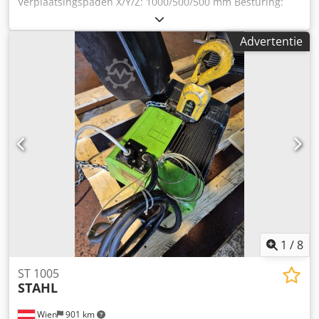
Verplaatsingspaden X/Y/Z: 1000/500/500 mm Besturing:
Heidenhain TNC 415 B Chjdpetmtvlefx Ak Tsa Spindel: SK
40 Toerentalbereik: 0 - 5000 tpm Koelvloeistofvoorziening
Advertentie
Universele freeskop Zwenkbaar en handmatig te indexeren
via schaalverdeling, wegzwenkbaar voor horizontale
bewerking
1
/
8
ST 1005
STAHL
Wien
901 km