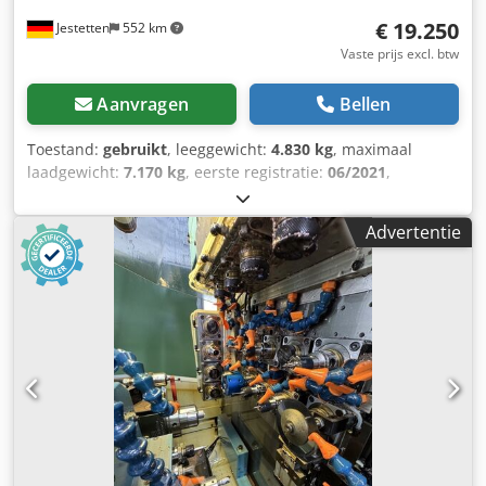
€ 19.250
Jestetten
552 km
Vaste prijs excl. btw
Aanvragen
Bellen
Toestand:
gebruikt
, leeggewicht:
4.830 kg
, maximaal
laadgewicht:
7.170 kg
, eerste registratie:
06/2021
,
volgende keuring (TÜV):
10/2025
, totale lengte:
9.700 mm
,
totale breedte:
25.500 mm
, totale hoogte:
39.000 mm
,
Advertentie
ophanging:
lucht
, bandenmaten:
385 / 55 R 22.5 / 13mm
,
wielbasis:
5.000 mm
, voorbandmaat:
385 / 55 R 22.5 /
13mm
, bedrijfsklaar gewicht:
12.000 kg
,