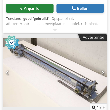
Prijsinfo
Bellen
Toestand:
goed (gebruikt)
, Opspanplaat,
afteken-/controleplaat, meetplaat, meettafel, richtplaat,
aftekenplaat Chodopbigxopfx Ak Tja -Opspanplaat: met
verstevigingsribben, op massieve onderkast met laden -
Advertentie
Lengte: 1500 mm -Breedte: 1005 mm -Plaat: met
verstevigingsribben -Onderkast: 3 deuren,
uittrekelementen zie foto's -Totale afmetingen:
1500/1005/H910 mm -Gewicht: 1200 kg
1
/
9