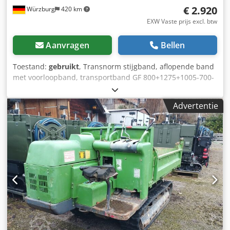
€ 2.920
Würzburg
420 km
EXW Vaste prijs excl. btw
Aanvragen
Bellen
Toestand:
gebruikt
, Transnorm stijgband, aflopende band
met voorloopband, transportband GF 800+1275+1005-700-
600 RA2499 Technische gegevens: Chsdpfx Aksy N E Tbs
Tea Transportlengte (NL): 2980 mm (830 + 150 mm bocht +
Advertentie
1200 mm stijgsegment + 800 mm voorloop) Framebreedte
(NB): 700 mm, 900 mm met motor Bandbreedte (GuB): 600
mm Bouwhoogte (BH): 80 mm, 430 mm met motor Hoek:
vrij instelbaar tussen 0 en 15° Steunpalen: optioneel
verkrijgbaar Transportsnelheid (v m/s): neem contact op
Aandrijving: SEW tandwielmotor Elektrische gegevens:
50Hz V380-500, kW 0,37 S1 Aandrijftrommel: Ø = 81 mm
Bandteruglooprol: Ø = 81 mm Optioneel verkrijgbaar: -
Steunen - Zijgeleiding eenzijdig of dubbelzijdig -
Frequentieregelaar voor traploze snelheidsaanpassing -
Lengte aanpassen (langer/korter) Prijzen exclusief btw
vanaf centraal magazijn Dr. Sonntag GmbH & Co KG, 97076