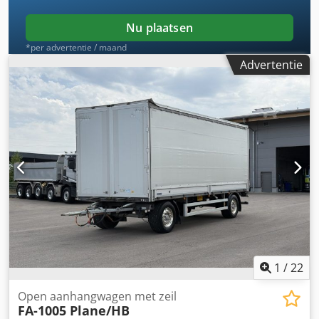
Nu plaatsen
*per advertentie / maand
Advertentie
1
/
22
Open aanhangwagen met zeil
FA-1005 Plane/HB