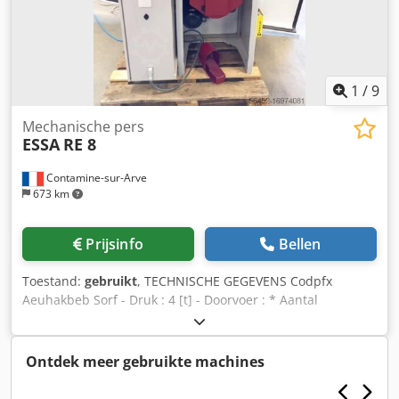
1
/
9
Mechanische pers
ESSA
RE 8
Contamine-sur-Arve
673 km
Prijsinfo
Bellen
Toestand:
gebruikt
, TECHNISCHE GEGEVENS Codpfx
Aeuhakbeb Sorf - Druk : 4 [t] - Doorvoer : * Aantal
staanders : 2 - Vaste tafel : * Lengte : 210 [mm] * Breedte :
210 [mm] - Persframe : Vast - Gat in tafel : Diameter 80
[mm] - Aantal slagen : van 50 tot 150 [S/min] - Verstelbare
Ontdek meer gebruikte machines
schuiven : 40 [mm] - Vaste slag : 27 [mm] - Max. hoogte
voor gereedschap : 148 [mm] - Doorgang tussen staanders