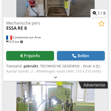
1
/
8
Mechanische pers
ESSA
RE 8
Contamine-sur-Arve
673 km
Prijsinfo
Bellen
Toestand:
gebruikt
, TECHNISCHE GEGEVENS - Druk: 4 [t] -
Aantal stands: 2 - Afmetingen vaste tafel: 210 x 210 [mm] -
Vast persframe - Gat Ø in tafel: 80 [mm] - Aantal beats: 50 -
150 [c/min] - Verstelbare schuif: 40 [mm] - Vaste slag: 27
Advertentie
[mm] - Max. hoogte voor gereedschap: 148 [mm] -
Lengtespeling tussen kolommen: 230 [mm] - Max.
stukdiameter in naslijpsel: 30 [mm] - Max. stukdikte bij
naslijpen/snijden: 1,5 / 2 [mm] - Spanning: 380 [V] Crjdpfx
Absuhahgo Sef - Geïnstalleerd vermogen: 4,5 [kW] -