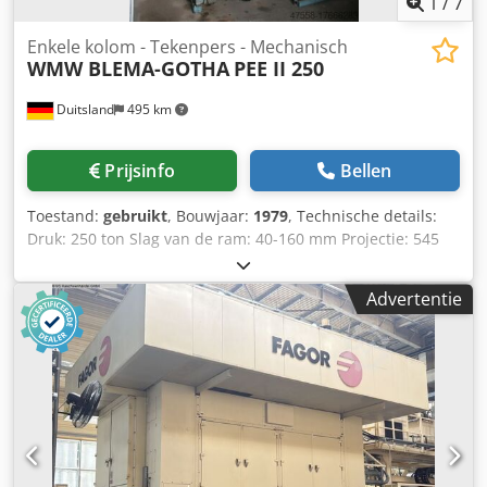
1
/
7
2000 mm Totaal gewicht ca. 40 kg
Enkele kolom - Tekenpers - Mechanisch
WMW BLEMA-GOTHA
PEE II 250
Duitsland
495 km
Prijsinfo
Bellen
Toestand:
gebruikt
, Bouwjaar:
1979
, Technische details:
Druk: 250 ton Slag van de ram: 40-160 mm Projectie: 545
mm Ramverstelling: 110 mm Tafelafmetingen:
1250x800x100 mm Maximale afstand tussen tafel en ram:
Advertentie
670 mm Trekkracht: 16 tot Tafelhoogte boven vloer: 1000
mm Ram spanoppervlak: 900x670x100 mm Vrije ruimte
tussen de staanders: 500x400 mm Totaal benodigd
vermogen: 23 kW Machinegewicht ongeveer: 16,6 ton
Afmetingen machine: 2,8x1,4x3,7 m Afmetingen
schakelkast LxBxH: 1,15x0,6x2,1 m Trekinrichting:
uitwerper en tegenhouder kracht 16 ton elk
Tafelafmetingen met 4x parallel lopende T-sleuven