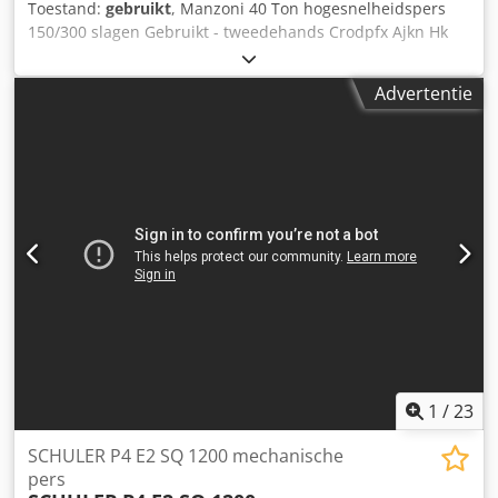
Toestand:
gebruikt
, Manzoni 40 Ton hogesnelheidspers
150/300 slagen Gebruikt - tweedehands Crodpfx Ajkn Hk
Tjb Sof
Advertentie
1
/
23
SCHULER P4 E2 SQ 1200 mechanische
pers