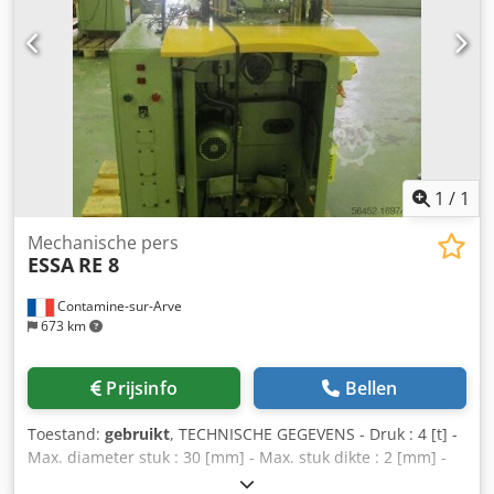
Ruimtevereiste: 1100 x 1100 x 1650 [mm] - Gewicht: 500
[kg]
1
/
1
Mechanische pers
ESSA
RE 8
Contamine-sur-Arve
673 km
Prijsinfo
Bellen
Toestand:
gebruikt
, TECHNISCHE GEGEVENS - Druk : 4 [t] -
Max. diameter stuk : 30 [mm] - Max. stuk dikte : 2 [mm] -
Slag per minuut : 150 - Afstand tussen staanders : 230