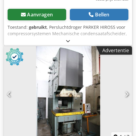
Aanvragen
Bellen
Toestand:
gebruikt
, Persluchtdroger PARKER HIROSS voor
compressorsystemen Mechanische condensaatafscheider,
waterafscheider Koeldroger met watergekoelde narkoeler
voor het verwijderen van waterdamp en het koelen van
Advertentie
perslucht of gassen. 1 stuk narkoeler type WFN009 DHH16
Luchtvolumestroom nominaal: 540 m³/u = 9000 liter/min.
Bedrijfsdruk lucht: max. 16 bar Behuizingslengte: 1020 mm
Behuizingsdiameter: Ø 105 mm Csdpfjdzqn Usx Ab Sorf
Schroefaansluiting lucht: G 2" Schroefaansluiting water: G
3/4" Gewicht narkoeler: 11 kg Afmetingen narkoeler L x B x
H: 1030 x 850 x 200 mm + 1 stuk waterafscheider type CSP
008 Nominale volumestroom: 480 m³/u = 8000 liter/min.
Bedrijfsdruk: max. 16 bar Schroefaansluiting: G 2" -
Filterbehuizing van aluminium + 1 stuk mechanische
condensaatafscheider HIROSS SAC 120
Schroefaansluitingen: R 1/2" Bedrijfsdruk: 16 bar Volume:
0,8 liter - Werkt zonder drukluchtverlies Alles gemonteerd
zoals op de foto's te zien Hoogte gemonteerd (staand):