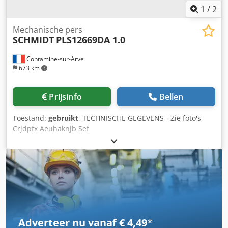
1
/
2
Mechanische pers
SCHMIDT
PLS12669DA 1.0
Contamine-sur-Arve
673 km
Prijsinfo
Bellen
Toestand:
gebruikt
, TECHNISCHE GEGEVENS - Zie foto's
Crjdpfx Aeuhaknjb Sef
Adverteer nu vanaf € 4,49
*