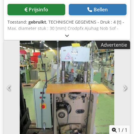
Prijsinfo
Bellen
Toestand:
gebruikt
, TECHNISCHE GEGEVENS - Druk : 4 [t] -
Max. diameter stuk : 30 [mm] Crodpfx Ajuhag Nob Sof -
Max. Dikte : 2 [mm] - Blaas per minuut : 150 [H/min] -
Afstand tussen staanders : 230 [mm] - Afstand tussen tafel
Advertentie
en slede : 148 [mm] - Diameter tafel : 220 [mm]
1
/
1