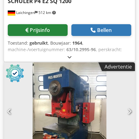
SCHULER
P4 E2 SQ 1200
Laichingen
512 km
Prijsinfo
Bellen
Toestand:
gebruikt
, Bouwjaar:
1964
,
machine-/voertuignummer:
63/10.2995-96
, perskracht:
1.200 t
, totale lengte:
5.300 mm
, totale breedte:
2.690 mm
,
totale hoogte:
9.300 mm
, totaalgewicht:
360.000 kg
,
Advertentie
Perskracht: 1.200 t Slag van de ram: 600 mmVerstelling van
de ram: 500 mmSlagen per minuut: ca. 10 – 16
slagen/minInbouwhoogte: ca. 1.250
mmTrekvoorziening:Trekbankkracht: ca. 240 tTrekbankslag:
ca. 250 mmPersluchtuitwerper in de ram:Druk: ca. 95
tSlag: ca. 150 mmTafelafmeting: ca. 3.500 x 1.900
mmZware mechanische excenterpers in robuuste dubbele
staanderconstructie van Schuler, ontworpen voor
industrieel gebruik en klassieke vorm- en trekprocessen.De
machine heeft een perskracht van 1.200 t met een vaste
ramslag van 600 mm en een ramverstelling van 500 mm.