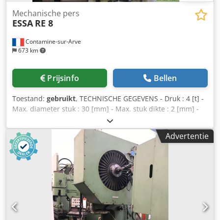
Mechanische pers
ESSA
RE 8
Contamine-sur-Arve
673 km
Prijsinfo
Bellen
Toestand:
gebruikt
, TECHNISCHE GEGEVENS - Druk : 4 [t] -
Max. diameter stuk : 30 [mm] - Max. stuk dikte : 2 [mm] -
Slag per minuut : 150 Crjdeuhag Aopfx Ab Sjf - Afstand
tussen staanders : 230 [mm] - Afstand tussen tafel en
Advertentie
slede : 148 [mm] - Diameter tafel : 220 [mm]