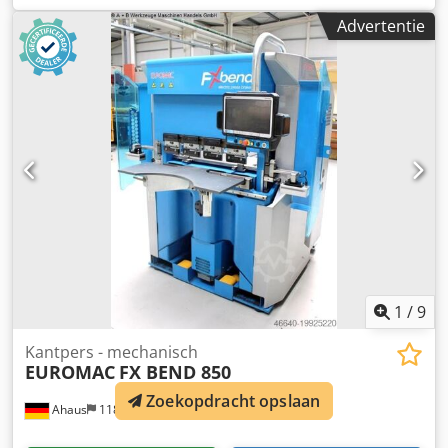
verplaatsen van betonblokken, randen, stoepranden en
Advertentie
andere geprefabriceerde elementen. Cjdpfxjwpl Rgo Ab
Sorf Stevige stalen constructie met een
kettingmechanisme. Geschikt voor montage op een
bouwmachine (graafmachine, HDS, heftruck).
1
/
9
Kantpers - mechanisch
EUROMAC
FX BEND 850
Zoekopdracht opslaan
Ahaus
118 km