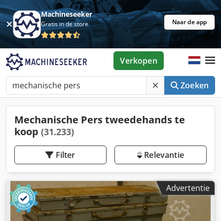
Machineseeker
Naar de app
Gratis in de store
Verkopen
Zoeken
Mechanische Pers tweedehands te
koop
(31.233)
Filter
Relevantie
Advertentie