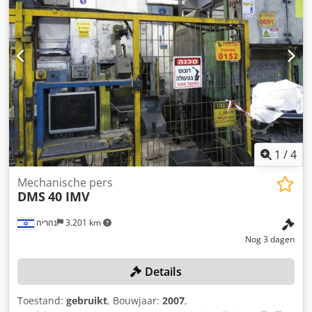
Tafelhoogte boven vloer 900 mm Motorvermogen 7,5 kW
Netaansluiting 380 Volt, 50 Hz Crodpfx Ajfim Theb Sjf -
Overbelastingsbeveiliging door breekplaat in ram -
Persluchtkoppeling-remcombinatie DESCH - Ramgewicht
balanceercilinder - Handmatige ramverstelling -
Tweehandbediening - Nokkenversnelling - Centrale
smering Vögele - Slagteller Benodigde ruimte L x B x H
2300 x 1450 x 3030 mm Gewicht ca. 10 ton. goede staat
1
/
4
Mechanische pers
DMS
40 IMV
נהריה
3.201 km
Nog 3 dagen
Details
Toestand:
gebruikt
, Bouwjaar:
2007
,