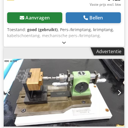
Vaste prijs excl. btw
Aanvragen
Bellen
Toestand:
goed (gebruikt)
, Pers-/krimptang, krimptang,
kabelschoentang, mechanische pers-/krimptang,
persbekken, persgereedschap voor adereindhulzen,
eindhulzen, kabelschoenen, handpers-/krimptang,
Advertentie
hulzentang, klemhulzentang -Fabrikant: Klauke,
handpers-/krimptang type K05 -Persen: van kabelschoenen
en kabelverbinders Crodpewup Efsfx Ab Sof -Standaard
uitvoering: 6 - 50 mm -Afmetingen: 390/140/H50 mm -
Gewicht: 1,1 kg