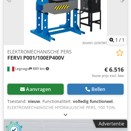
verkopen? Neem dan contact met ons op. Meer
aanbiedingen vindt u op onze website. Bezichtigingen zijn
mogelijk na afspraak. Wij kijken uit naar uw bezoek. Uw
Markus Hirsch-team
1
/
1
ELEKTROMECHANISCHE PERS
FERVI
P001/100EP400V
€ 6.516
Legnago
889 km
Vaste prijs excl. btw
Aanvragen
Bellen
Toestand:
nieuw
, Functionaliteit:
volledig functioneel
,
ELEKTROMECHANISCHE HYDRAULISCHE PERS, 100 TON,
FERVI, model P001/100EP400V. Cedpfx Asznvbdob Serf
Advertentie