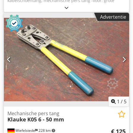
kabelschoentang, mechanische pers tang -voor: grote
kabelschoenen, slangen -tot: 60 mm² -aantal: 7 handpers
tangen beschikbaar Codpjb A Sfrjfx Ab Ssrf -prijs: per stuk
Advertentie
-afmetingen: 650/220/H45 mm -gewicht: 8 kg
1
/
5
Mechanische pers tang
Klauke
K05 6 - 50 mm
€ 125
Wiefelstede
228 km