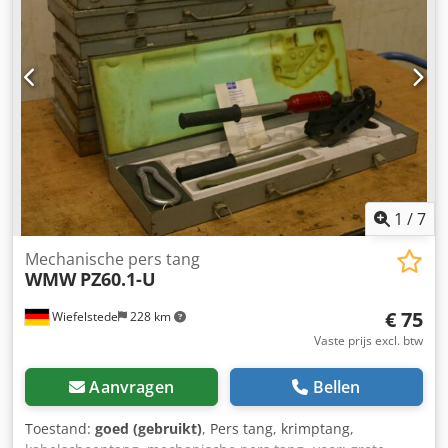
1
/
7
Mechanische pers tang
WMW
PZ60.1-U
€ 75
Wiefelstede
228 km
Vaste prijs excl. btw
Aanvragen
Bellen
Toestand:
goed (gebruikt)
, Pers tang, krimptang,