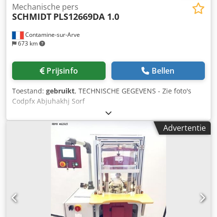
Mechanische pers
SCHMIDT
PLS12669DA 1.0
Contamine-sur-Arve
673 km
Prijsinfo
Bellen
Toestand:
gebruikt
, TECHNISCHE GEGEVENS - Zie foto's
Codpfx Abjuhakhj Sorf
Advertentie