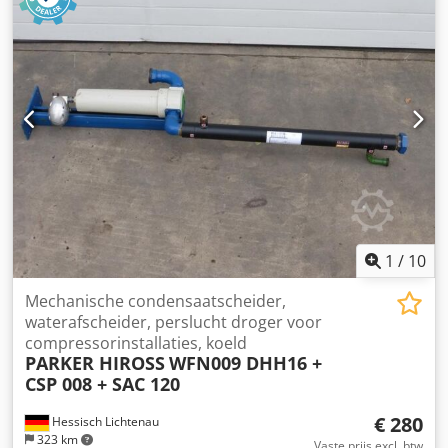
1
/
10
Mechanische condensaatscheider,
waterafscheider, perslucht droger voor
compressorinstallaties, koeld
PARKER HIROSS
WFN009 DHH16 +
CSP 008 + SAC 120
€ 280
Hessisch Lichtenau
323 km
Vaste prijs excl. btw