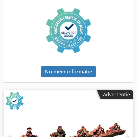
beschikbaar! BESCHRIJVING: Nieuwe transferpers!
Opgeslagen en nooit opgebouwd. VOLLEDIG uitgerust met
elektronische balktransfers 0 - 800 mm Transferstap en
500-1300 mm Afstand tussen de transferbalken.
Heffingsslag = 0-150 mm. 2 x uitschuifbare schuiftafel in T-
vorm. Maximaal totaal gewicht van het gereedschap:
20.000 kg, bovendeel maximaal 10.000 kg.
Slingergewichtcompensatie door middel van
pneumatische cilinders. Automatische drukinstelling met
doelwaardebepaling vanuit het gereedschapsgeheugen.
Smering: Hoofdlagers en tandwielen worden continu
Nu meer informatie
gesmeerd via circulatiesmering. LED-verlichting in de
gereedschapsruimte. 2 bedieningspanelen,
schrootgeleidingsplaten, Perskrachtmeetsysteem,
trillingsdempers van het merk KTI. Technische gegevens:
Advertentie
Bouwtype: transferpers Aandrijving: mechanisch Zijraam
(doorlaat in zijstaander): ja Vrij doorvalgat in tafel: ja
Uittrekbare schuiftafel: ja Aantal tafels: 2 Perskrachten
Nominale perskracht totaal: 1000 ton Persplaat (tafel):
Opspanvlak (links-rechts): 4000 mm Opspanvlak (voor-
achter): 1600 mm Hoogte boven vloer: 600 mm autom.