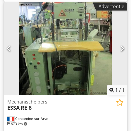
[mm] - Afstand tussen tafel en slede : 148 [mm]
Advertentie
Cedpeuhahasfx Ab Sorf - Diameter tafel : 220 [mm]
1
/
1
Mechanische pers
ESSA
RE 8
Contamine-sur-Arve
673 km