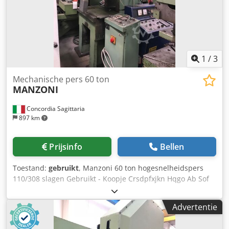
1
/
3
Mechanische pers 60 ton
MANZONI
Concordia Sagittaria
897 km
Prijsinfo
Bellen
Toestand:
gebruikt
, Manzoni 60 ton hogesnelheidspers
110/308 slagen Gebruikt - Koopje Crsdpfxjkn Hqgo Ab Sof
Advertentie