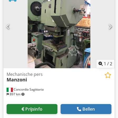
1
/
2
Mechanische pers
Manzoni
Concordia Sagittaria
897 km
Prijsinfo
Bellen