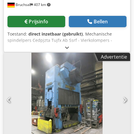
Bruchsal
407 km
Prijsinfo
Bellen
Toestand:
direct inzetbaar (gebruikt)
, Mechanische
spindelpers Cedpjzta Tujfx Ab Ssrf - Vierkolompers -
Doorloopopening, zie afbeeldingen - Perskracht ca. 40 ton
Afmetingen: L x B x H 1,5 x 1,5 x 2,0 meter / Gewicht 700 kg
Advertentie