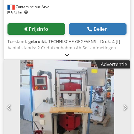
Contamine-sur-Arve
673 km
Prijsinfo
Bellen
Toestand:
gebruikt
, TECHNISCHE GEGEVENS - Druk: 4 [t] -
Aantal stands: 2 Crjdpfxouhahmo Ab Sef - Afmetingen
vaste tafel: 210 x 210 [mm] - Vast persframe - Gat Ø in
tafel: 80 [mm] - Aantal beats: 50 - 150 [c/min] - Verstelbare
Advertentie
schuif: 40 [mm] - Vaste slag: 27 [mm] - Max. hoogte voor
gereedschap: 148 [mm] - Lengtespeling tussen kolommen:
230 [mm] - Max. stukdiameter in naslijpsel: 30 [mm] - Max.
stukdikte bij naslijpen/snijden: 1,5 / 2 [mm] - Spanning:
380 [V] - Geïnstalleerd vermogen: 4,5 [kW] -
Ruimtevereiste: 1100 x 1100 x 1650 [mm] - Gewicht: 500
[kg]