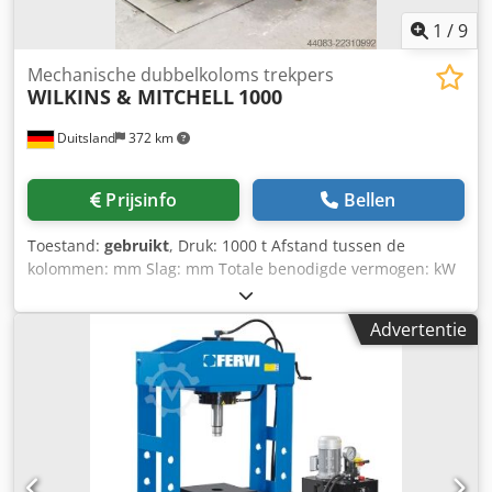
1
/
9
Mechanische dubbelkoloms trekpers
WILKINS & MITCHELL
1000
Duitsland
372 km
Prijsinfo
Bellen
Toestand:
gebruikt
, Druk: 1000 t Afstand tussen de
kolommen: mm Slag: mm Totale benodigde vermogen: kW
De technische gegevens zijn specificaties van de fabrikant
of de exploitant en zijn daarom niet bindend voor ons. Wij
Advertentie
behouden ons het recht voor om de machines tussentijds
te verkopen; uitsluitend onze algemene voorwaarden en
verkoopvoorwaarden zijn van toepassing. Over ons Meer
dan 400 machines op voorraad Meer dan 15.000 m²
opslagruimte, kraancapaciteit 70 t Csdpfx Abszk Rcuo Serf
Meer dan 10.000 artikelen aan toebehoren voor uw
werkplaats Wilt u machines, productielijnen of uw bedrijf