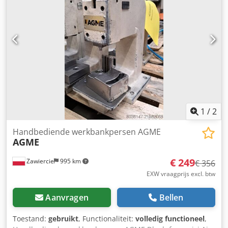
1
/
2
Handbediende werkbankpersen AGME
AGME
€ 249
Zawiercie
995 km
€ 356
EXW vraagprijs excl. btw
Aanvragen
Bellen
Toestand:
gebruikt
, Functionaliteit:
volledig functioneel
,