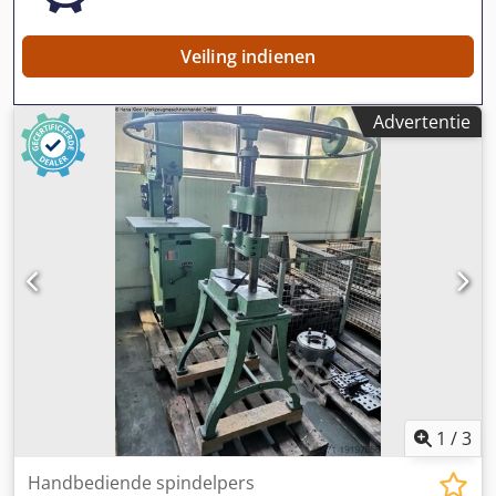
Veiling indienen
Advertentie
1
/
3
Handbediende spindelpers