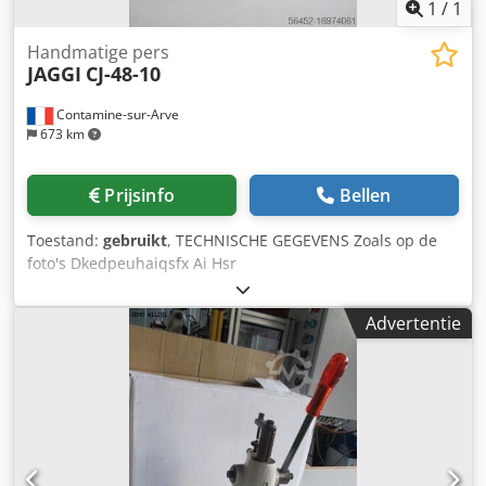
1
/
1
Handmatige pers
JAGGI
CJ-48-10
Contamine-sur-Arve
673 km
Prijsinfo
Bellen
Toestand:
gebruikt
, TECHNISCHE GEGEVENS Zoals op de
foto's Dkedpeuhaiqsfx Ai Hsr
Advertentie