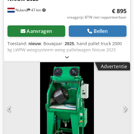
€ 895
Nuland
47 km
vraagprijs BTW niet rapporteerbaar
Aanvragen
Bellen
Toestand:
nieuw
, Bouwjaar:
2025
, hand pallet truck 2000
kg LWPW weegsysteem weeg palletwagen Nieuw 2025
Doorlopende voorraad, zie website. Prijzen zijn af Nuland.
Dkodex Td Dtjpfx Ai Her Van de Wert Trading B.V. heeft een
Advertentie
wisselende voorraad van machines, truck, trailers en
aanbouwdelen. Al onze leveringen zijn tegen
handelsprijzen in AS-IS condities zonder garanties. (zie
onze algemene voorwaarden) Voor een bezichtiging en/of
proefrit kunt u vrijblijvend een afspraak maken. Bel even
vooraf wij zijn niet constant aanwezig. Van de Wert Trading
B.V. Bedrijfsstraat 3 5391 LR Nuland