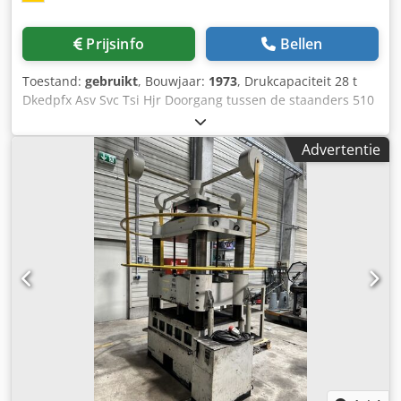
Prijsinfo
Bellen
Toestand:
gebruikt
, Bouwjaar:
1973
, Drukcapaciteit 28 t
Dkedpfx Asv Svc Tsi Hjr Doorgang tussen de staanders 510
mm Installatiehoogte 380 mm slag 260 mm
Machinegewicht ca. 750 kg
Advertentie