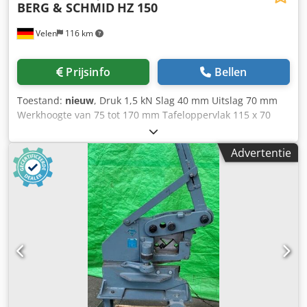
BERG & SCHMID
HZ 150
Velen
116 km
Prijsinfo
Bellen
Toestand:
nieuw
, Druk 1,5 kN Slag 40 mm Uitslag 70 mm
Werkhoogte van 75 tot 170 mm Tafeloppervlak 115 x 70
mm Machinegewicht ca. 11 kg Afmetingen L x B x H 115 x
175 x 290 mm Dksdpjfv Av Dsfx Ai Hjr Handpers met
Advertentie
tandheugel HZ 150 De kracht wordt overgebracht via een
tandheugelconstructie. Deze wordt ingezet waar tijdens
het werkproces een constante druk vereist is. Precies
vervaardigd, spil gehard en geslepen, onbeperkte
levensduur Lange spilgeleiding, optimale persprestatie, T-
sleuf volgens DIN 650 gecentreerd gefreesd, gleufstenen
passen exact.