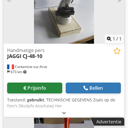
1
/
1
Handmatige pers
JAGGI
CJ-48-10
Contamine-sur-Arve
673 km
Prijsinfo
Bellen
Toestand:
gebruikt
, TECHNISCHE GEGEVENS Zoals op de
foto's Dksdpfx Aiouhaiwj Her
Advertentie