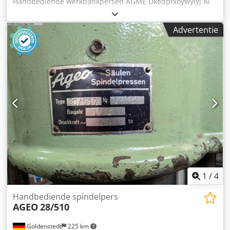
Handbediende werkbankpersen AGME Dkedpfxoywyiyj Ai
Hjr
Advertentie
1
/
4
Handbediende spindelpers
AGEO
28/510
Goldenstedt
225 km