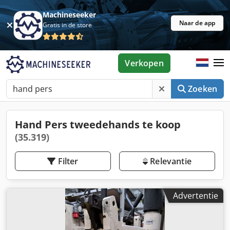
Machineseeker
Naar de app
Gratis in de store
Verkopen
Zoeken
Hand Pers tweedehands te koop
(35.319)
Filter
Relevantie
Advertentie