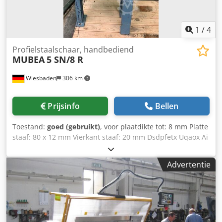
1
/
4
Profielstaalschaar, handbediend
MUBEA
5 SN/8 R
Wiesbaden
306 km
Prijsinfo
Bellen
Toestand:
goed (gebruikt)
, voor plaatdikte tot: 8 mm Platte
staaf: 80 x 12 mm Vierkant staaf: 20 mm Dsdpfetx Uqaox Ai
Hokr Ronde staaf: 18 mm Gewicht ongeveer: 88 kg
Benodigde ruimte: 620 x 250 x 380/880 mm hoog
Advertentie
(met/zonder basisframe)