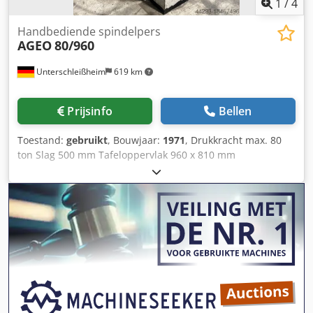
1
/
4
Handbediende spindelpers
AGEO
80/960
Unterschleißheim
619 km
Prijsinfo
Bellen
Toestand:
gebruikt
, Bouwjaar:
1971
, Drukkracht max. 80
ton Slag 500 mm Tafeloppervlak 960 x 810 mm
Spindelafstand 72 Afstand tussen de geleiders 950 / 540
mm Doorloophoogte 640 mm Machinegewicht ca. 4500 kg
Benodigde ruimte ca. 2,0 x 2,0 x 3,85 m Hydraulische
snelverstelling 500 mm Vliegwiel Ø2000mm Dodpfx
Aisvxwzke Hekr 4 prismasteunen voor het richten van
assen Diverse steunblokken