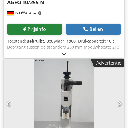
AGEO
10/255 N
Bühl
434 km
Prijsinfo
Bellen
Toestand:
gebruikt
, Bouwjaar:
1960
, Drukcapaciteit 10 t
Doorgang tussen de staanders 260 mm Inbouwhoogte 210
mm Dkodpowl N Sajfx Ai Hsr Tafelklembereik 275 x 260
mm
Advertentie