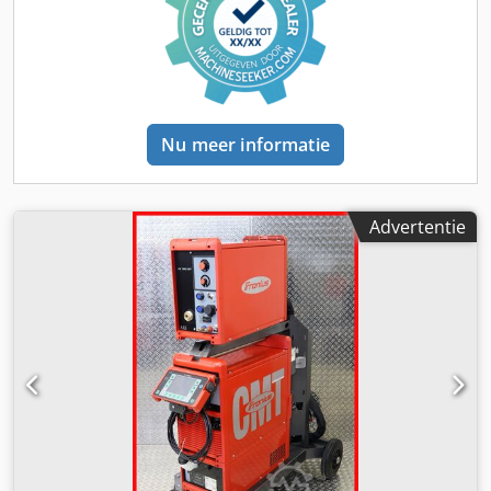
met afneembare trommel voor het stralen van kleine tot
middelgrote werkstukken / 3D-geprinte componenten. - U
bespaart tijd, lucht en energie. - Flexibele aanpassing aan
de vorm van het werkstuk. - Elimineert vervelend
handmatig werk. - Verwijdert knelpunten in de productie. -
Eenvoudige en eenvoudige bediening dankzij semi-
Nu meer informatie
automatische werking. Dkodsvvmaqepfx Ai Her De
geïntegreerde roterende trommel kan na het printen
continu en automatisch kunststof- of metaaldeeltjes van
kleine onderdelen verwijderen. Het mondstuk kan
Advertentie
automatisch worden gestart wanneer de trommel draait.
Nadat de onderdelen zijn gereinigd, kan er schone
perslucht in worden geblazen om eventueel resterend stof
van de onderdelen te verwijderen. De trommel zelf kan
eenvoudig en snel worden verwijderd om te vullen of te
legen. Bij handmatig stralen wordt de trommel verwijderd
en kan de gehele straalkamer via een voetpedaal vrij
worden bediend. - Professionele compacte straalcabine - 1
grote draaideur met veiligheidsdeurschakelaar -
Veiligheidsglas, vervangbare glasplaat - Rubberen
bekleding van de binnenzijwanden - Geïntegreerde