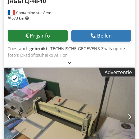
JAGGI
CJ-48-10
Contamine-sur-Arve
673 km
Prijsinfo
Bellen
Toestand:
gebruikt
, TECHNISCHE GEGEVENS Zoals op de
foto's Dksdpfxsuhaiko Ai Hor
Advertentie