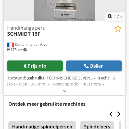
1
/
3
Handmatige pers
SCHMIDT
13F
Contamine-sur-Arve
673 km
Prijsinfo
Bellen
Toestand:
gebruikt
, TECHNISCHE GEGEVENS - Kracht : 5
[kN] - Slag : 35 [mm] - Hoogte spindel : 400 [mm] -
Meenemerboring : ø 10H7 [mm] - Hoek : 95 [°] - Max.
gewicht gereedschap : 15/30 [N] - Tafelafmetingen : 110 x
80 [mm] Dkodpfeuhallox Ai Her
Ontdek meer gebruikte machines
r
Handmatige spindelpersen
Spindelpers
Ag