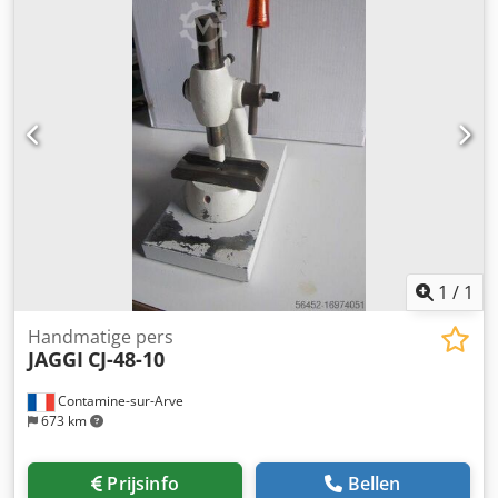
1
/
1
Handmatige pers
JAGGI
CJ-48-10
Contamine-sur-Arve
673 km
Prijsinfo
Bellen