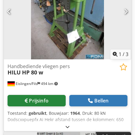
1
/
3
Handbediende vliegen pers
HILU
HP 80 w
Eislingen/Fils
494 km
Prijsinfo
Bellen
Toestand:
gebruikt
, Bouwjaar:
1964
, Druk: 80 kN
Dodscxxpuepfx Ai Hekr afstand tussen de kolommen: 650
mm tafelafmetingen: 600 x 500 mm slag: 300/400 mm 465
mm afmetingen van de machine ca.:2,10 x 1,20 x 1,20 m