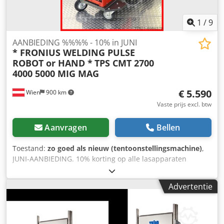
cabine-interieurverlichting - Stabiele spuitmondhouder -
Wolfraamcarbide sproeier(s) - Voetschakelaar voor
1
/
9
handmatig stralen - Manometer en drukregelaar
AANBIEDING %%%% - 10% in JUNI
* FRONIUS WELDING PULSE
ROBOT or HAND *
TPS CMT 2700
4000 5000 MIG MAG
€ 5.590
Wien
900 km
Vaste prijs excl. btw
Aanvragen
Bellen
Toestand:
zo goed als nieuw (tentoonstellingsmachine)
,
JUNI-AANBIEDING. 10% korting op alle lasapparaten
gedurende de hele maand juni Wij bieden lasapparaten in
uiteenlopende uitvoeringen aan en hebben altijd
Advertentie
meerdere sets op voorraad. CMT / ROBOT / CMT
slangpakketten UNIVERSAL of HOLLE AS robot. Alles op
voorraad en direct leverbaar! Vraag gerust naar uw
individuele configuratie! Wij hebben ook veel verschillende