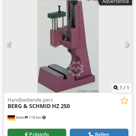
Advertentie
1
/
1
Handbediende pers
BERG & SCHMID
HZ 250
Velen
116 km
Prijsinfo
Bellen