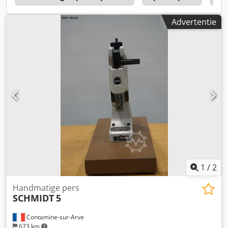
Advertentie
1
/
2
Handmatige pers
SCHMIDT
5
Contamine-sur-Arve
673 km