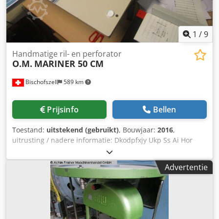
1
/
9
Handmatige ril- en perforator
O.M.
MARINER 50 CM
Bischofszell
589 km
Prijsinfo
Bellen
Toestand:
uitstekend (gebruikt)
, Bouwjaar:
2016
,
uitrusting / nadere informatie: Dkodpfxjy Ukp Ss Ai Hor
nieuw gereedschap voor perforeren
Advertentie