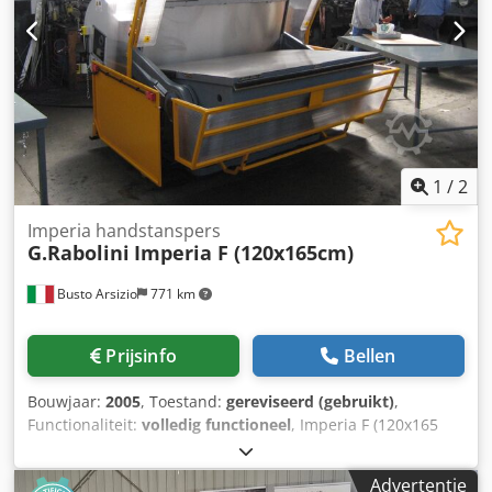
1
/
2
Imperia handstanspers
G.Rabolini
Imperia F (120x165cm)
Busto Arsizio
771 km
Prijsinfo
Bellen
Bouwjaar:
2005
, Toestand:
gereviseerd (gebruikt)
,
Functionaliteit:
volledig functioneel
, Imperia F (120x165
cm) volledig gereviseerd Nieuwe CE-
conformiteitsverklaring Gewicht: 11.000 kg Mechanische
Advertentie