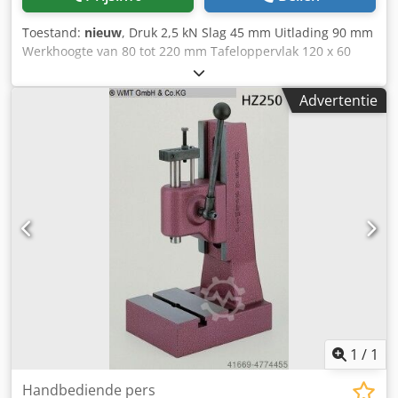
Toestand:
nieuw
, Druk 2,5 kN Slag 45 mm Uitlading 90 mm
Werkhoogte van 80 tot 220 mm Tafeloppervlak 120 x 60
mm Machinegewicht ca. 22 kg Afmetingen L x B x H 160 x
230 x 390 mm Handpers met tandheugel HZ 250 De
Advertentie
krachtsoverbrenging gebeurt via een
tandheugelconstructie. Wordt ingezet waar tijdens het
werkproces een constante druk vereist is. Nauwkeurig
vervaardigd, spindel gehard en geslepen, onbeperkte
levensduur Djdofv Av Iopfx Ai Hskr Lange spindelgeleiding,
optimale drukkracht, T-sleuf volgens DIN 650 centraal
gefreesd, groefstenen sluiten perfect aan.
1
/
1
Handbediende pers