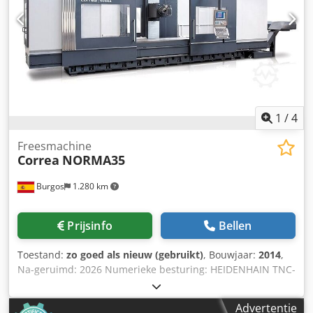
1
/
4
Freesmachine
Correa
NORMA35
Burgos
1.280 km
Prijsinfo
Bellen
Toestand:
zo goed als nieuw (gebruikt)
, Bouwjaar:
2014
,
Na-geruimd: 2026 Numerieke besturing: HEIDENHAIN TNC-
530 Technische kenmerken: Afmetingen: Tafelafmetingen:
3800 x 1000 mmAantal T-gleuven: 7Afmetingen T-gleuven:
Advertentie