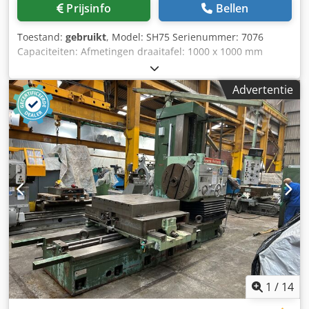
Prijsinfo
Bellen
Toestand:
gebruikt
, Model: SH75 Serienummer: 7076
Capaciteiten: Afmetingen draaitafel: 1000 x 1000 mm
Maximaal draagvermogen tafel: 2000 kg Verticale slag:
1000 mm Dwarslag: 1245 mm Longitudinale slag: 1000 mm
Advertentie
Spindeldiameter: 75 mm Spindelslag: 508 mm
Spindeltoerentallen: 5,6 - 1120 tpm Spindeltap: 40 int
Diameter vlakfreeskop: 508 mm Chedpfxjzrm T Es Ahqsa
Slag vlakfreeskop: 180 mm Toerentallen vlakfreeskop: 5,6 –
280 tpm Voedingen, X, Y & Z: 0,75 – 2500 mm/min
Voedingen, spindel en vlakfreeskop: 0,25 – 830 mm
Schroefdraad snijden naar tafel: 2 – 10 mm spoed, 4 – 16
spoeden per inch Motor: 7,5 kW Elektrisch: 415 V, 3 fasen,
50 Hz Compleet met: Schroefdraadsnijinrichting, digitale
uitlezing (DRO) voor 3 assen, stalen
telescoopbeschermingen, veiligheidsbeugel voor de
bediener, bedieningspaneel, pneumatische
spindelvergrendeling, veiligheidsrem, vergrendeling
vlakfreeskop, Spindelsteunlager, gereedschaphouder
1
/
14
vlakfreeskop Selectie spindelgereedschapshouders, Lovo-