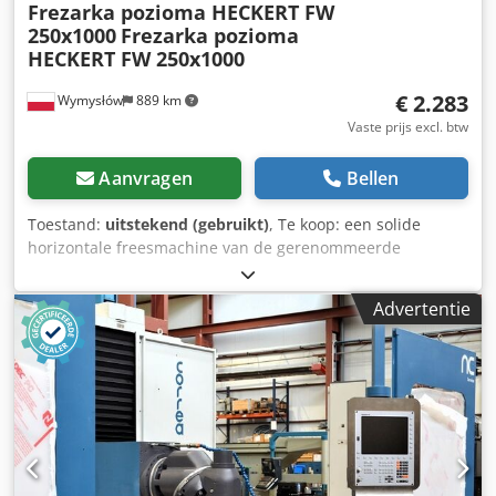
Frezarka pozioma HECKERT FW
250x1000
Frezarka pozioma
HECKERT FW 250x1000
€ 2.283
Wymysłów
889 km
Vaste prijs excl. btw
Aanvragen
Bellen
Toestand:
uitstekend (gebruikt)
, Te koop: een solide
horizontale freesmachine van de gerenommeerde
fabrikant VEB Heckert Auerbach (DDR), model FW
250x1000. De machine verkeert in zeer goede staat, is
Advertentie
compleet en functioneel – direct klaar voor gebruik. ✔
Technische specificaties: • Model: FW 250x1000 • Bouwjaar:
1979 • Fabrikant: VEB Werkzeugmaschinenfabrik Auerbach,
Kombinat „Fritz Heckert” • Gewicht: ca. 1.700 kg •
Tafelafmetingen: 250 × 1000 mm, T-sleuven •
Spilsnelheidsbereik: 630 – 1800 tpm • Voeding: 3x380 V / 50
Hz • Vermogen: 5,8 kW • Besturing: 220 V • Nominale
stroom: 16 A, zekering 25 A • Mechanische en