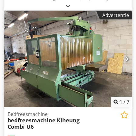
X-as:
2.000 mm
, verplaatsing Y-as:
800 mm
,
verplaatsingsafstand Z-as:
800 mm
, vermogen:
19 kW
Advertentie
(25,83 pk)
, Wij bieden deze klaar voor gebruik Correa A-16
bedfreesmachine, bouwjaar 1992, aan. Fabrikant: Correa
Model: A-16 Bouwjaar: 1992 Staat: klaar voor gebruik
Categorie-ID: 1170 Chodpfxey Ar Avs Ahqea Type-ID: 2584
Type: bedfreesmachine Als u vragen heeft of meer
informatie wenst, stuur ons gerust een bericht of bel ons.
1
/
7
Bedfreesmachine
bedfreesmachine
Kiheung
Combi U6