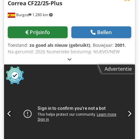
Correa
CF22/25-Plus
Burgos
1.280 km
Prijsinfo
Bellen
Toestand:
zo goed als nieuw (gebruikt)
, Bouwjaar:
2001
,
Na-geruimd: 2026 Numerieke besturing: NUEVO/NEW
HEIDENHAIN TNC-320 Technische kenmerken Afmetingen
Afmetingen tafel: 2500 x 700 mm Aantal T-gleuven: 5
Advertentie
Afmetingen T-gleuven: 22 mm Verplaatsing van de assen
Verplaatsing X-as: 2500 mm Verplaatsing Y-as: 800 mm
Verplaatsing Z-as: 800 mm Verticale capaciteit (VC): 22 /
822 mm Freeskop Chedezq H Ugjpfx Ahqea Type kop:
Handmatig, universele lange freeskop (optie: nieuwe
automatische freeskop UDG 2,5º)
Gereedschapspansysteem: Hydraulisch Conische spil: ISO-
50 (DIN 2080) / Spanbout: DIN 69872 Snelheidsbereik: 4000
toeren per minuut Spindelvermogen: 22 kW Voedingen
Werkvoeding: 5 - 5000 mm/min Snelle voeding (X, Y, Z):
12000 mm/min Gewicht en afmetingen Maximaal gewicht