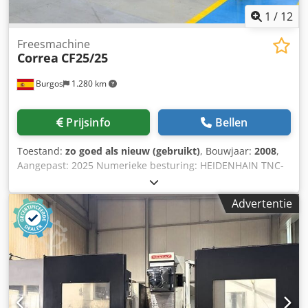
1
/
12
Freesmachine
Correa
CF25/25
Burgos
1.280 km
Prijsinfo
Bellen
Toestand:
zo goed als nieuw (gebruikt)
, Bouwjaar:
2008
,
Aangepast: 2025 Numerieke besturing: HEIDENHAIN TNC-
530 Technische specificaties Afmetingen Tafelafmetingen:
2800 x 1000 mm Aantal T-sleuven: 5 T-sleufafmetingen: 22
Advertentie
mm Asverplaatsingen X-as verplaatsing: 2500 mm Y-as
verplaatsing: 1000 mm Z-as verplaatsing: 1500 mm
Verticale capaciteit (VC): 96 / 1596 mm Freeskop Type kop:
Universeel handbediend (U22) (Optie: nieuwe automatisch
indexerende UDG-kop, elke 2,5º)
Gereedschapsklemsysteem: Hydraulisch Spindelconus: ISO
50 (DIN 69871) Trekbout: DIN 69872 Toerentalbereik: 20-