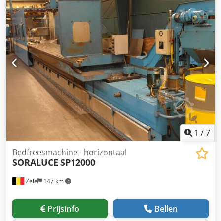
1
/
7
Bedfreesmachine - horizontaal
SORALUCE
SP12000
Zele
147 km
Prijsinfo
Bellen