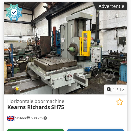
Advertentie
1
/
12
Horizontale boormachine
Kearns Richards
SH75
Shildon
538 km