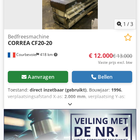
Gereedschaphouder voor voorbewerkkop Handmatige
draaitafel
1
/
3
Bedfreesmachine
CORREA
CF20-20
€ 12.000
Courbevoie
418 km
€ 13.000
Vaste prijs excl. btw
Aanvragen
Bellen
Toestand:
direct inzetbaar (gebruikt)
, Bouwjaar:
1996
,
verplaatsingsafstand X-as:
2.000 mm
, verplaatsing Y-as:
800 mm
, verplaatsingsafstand Z-as:
800 mm
, spilsnelheid
(max.):
2.500 rpm
, Heidenhain TNC 407 besturing Tafel:
2000 x 700 mm Slagen: 2000 x 800 x 800 mm
Spindelopname: SA 50 Maximale spindelsnelheid: 2500
tpm Gewicht: 10.000 kg Chsdpfxjzbrkpo Ahqsa