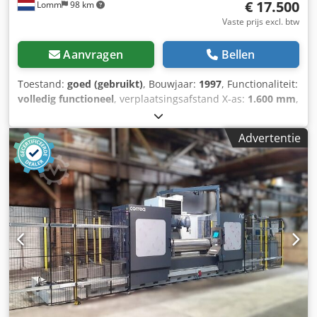
€ 17.500
Lomm
98 km
Vaste prijs excl. btw
Aanvragen
Bellen
Toestand:
goed (gebruikt)
, Bouwjaar:
1997
, Functionaliteit:
volledig functioneel
, verplaatsingsafstand X-as:
1.600 mm
,
verplaatsing Y-as:
700 mm
, verplaatsingsafstand Z-as:
700
mm
, aanvoer lengte X-as:
1.600 mm
, voedingslengte Y-as:
Advertentie
700 mm
, voedingslengte Z-as:
700 mm
, snelle verplaatsing
X-as:
6 m/min
, snelle verplaatsing Y-as:
6 m/min
, snelle
verplaatsing Z-as:
6 m/min
, positie van de freeskop:
horizontaal/verticaal verstelbaar
, spilsnelheid (max.):
3.000 rpm
, spindelsnelheid (min.):
400 rpm
, tafelbreedte:
600 mm
, tafelbelasting:
1.500 kg
, tafel lengte:
2.000 mm
,
Technische gegevens: Type: Kiheung Combi U6 X-as: 1600
mm | Y-as: 700 mm | Z-as: 700 mm Tafelafmetingen:
2000 × 600 mm Spilopname: ISO 50 | Toerental: tot 3
000 rpm Voedingssnelheden: tot 6 000 mm/min Besturing:
Heidenhain TNC 355 (2½-D CNC) Machinegewicht: ca. 7 000
kg | Voeding: 400 V / 50 Hz Conditie: Werkend te zien.