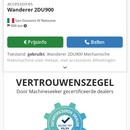
accessoires
Wanderer
2DU900
San Giovanni Al Natisone
906 km
Prijsinfo
Bellen
Toestand:
gebruikt
, Wanderer 2DU900 Mechanische
freesmachine voor metaal, met accessoires Afmetingen:
Machine 175 x 180 x 170 cm + accessoirepallet 100 x 100
cm Codpfey S Ab Usx Ahqoha Indicatief gewicht: 3 ton
VERTROUWENSZEGEL
Door Machineseeker gecertificeerde dealers