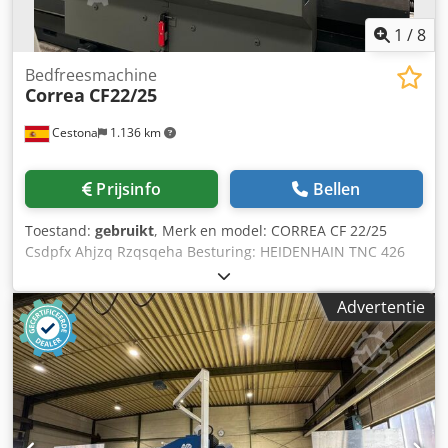
1
/
8
Bedfreesmachine
Correa
CF22/25
Cestona
1.136 km
Prijsinfo
Bellen
Toestand:
gebruikt
, Merk en model: CORREA CF 22/25
Csdpfx Ahjzq Rzqsqeha Besturing: HEIDENHAIN TNC 426
Type: STATIONAIRE MACHINE Afmetingen tafel: 2500x700
mm Maximaal gewicht op de tafel: 4000 kg Verplaatsingen
Advertentie
van de assen (X, Z, Y): 2500x800x800 mm Model spindel:
Handmatig U22 Conus: ISO 50 Snelheidsbereik: 4000
toeren/min Vermogen: 22 kW Werksnelheden: 5-5000
mm/min Snelle verplaatsingen (X, Y, Z): 12000 mm/min
Geschat gewicht van de machine: 9500 kg Afmetingen
machine: 6400x3345x2800 mm De machine is uitgerust
met: - Optische meetlatten op de assen X, Y, Z –