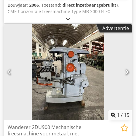
De machine verkeert in goed onderhouden staat, is
Bouwjaar:
2006
, Toestand:
direct inzetbaar (gebruikt)
,
volledig functioneel en kan na afspraak worden bezichtigd.
CME horizontale freesmachine Type MB 3000 FLEX
Verdere technische gegevens en toebehoren graag op
Tafelafmeting 1.400 x1.400 mm Max. tafelbelasting 12T
aanvraag. Besturing: Siemens 840D SL Spindelopname:
Verplaatsing in lengterichting (X) 3.000 mm Verticale slag
SK50 (DIN69871) Csdjytqdropfx Ahqoha De vermelde prijs
Advertentie
(Y) 2.000 mm Dwarsverplaatsing (Z) 1.000 mm Chedpfx
is exclusief demontage, verpakking en transport. Verkoop
Ahogui Txoqea Boorbeweging (W) 700 mm Draaischijf (B)
vanuit locatie, tussentijdse verkoop voorbehouden. De
360 - 0,001 graad Boorspindel dia. 150 mm Spiltoerental
machines worden in gebruikte staat verkocht; enige vorm
50-2200 rpm Spilconus 50 ISO Vermogen spindelmotor 30
van garantie en aansprakelijkheid is uitgesloten.
kW Ram grootte 580-430 mm CNC Besturing Heidenhain
iTNC530 Toebehoren: Koeling door spindel 60 bar ATC 60
potten Uren: Spindel 27.048 uren Afmetingen machine:
Hoogte 4.856 mm Lengte 6.663 mm Breedte 10.000 mm
Gewicht 70 T Bouwjaar 2006
1
/
15
Wanderer 2DU900 Mechanische
freesmachine voor metaal, met