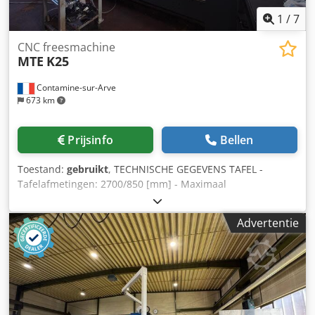
1
/
7
CNC freesmachine
MTE
K25
Contamine-sur-Arve
673 km
Prijsinfo
Bellen
Toestand:
gebruikt
, TECHNISCHE GEGEVENS TAFEL -
Tafelafmetingen: 2700/850 [mm] - Maximaal
tafeldraagvermogen: 6000 [kg] - Verplaatsingsbereik X/Y/Z-
assen: 2500/1000/1100 [mm] - Snelvoeding (X/Y/Z): 15
Advertentie
[mm/min] FREESKOP Handmatige kop FREESSPOEL -
Gereedschapopname: ISO50 * Spindeltoerental: 3000
[omw/min] * Spindelaandrijfvermogen: 25 [kW]
GEREEDSCHAPSWISSELAAR - Type gereedschapswisselaar:
Bras chargeur - Aantal gereedschappen in het magazijn:
24 GEWICHT EN AFMETINGEN - Benodigde ruimte: