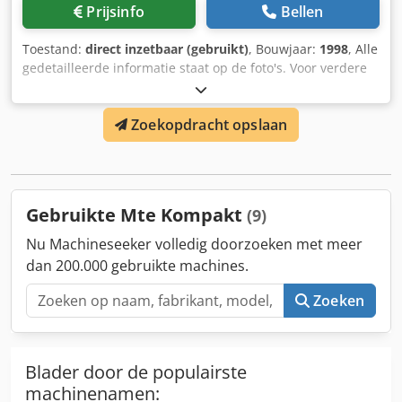
stabiele bedconstructie en de krachtige spil kunnen ook
Prijsinfo
Bellen
grote en zware werkstukken betrouwbaar worden bewerkt.
De machine verkeert in goed onderhouden staat, is
Toestand:
direct inzetbaar (gebruikt)
, Bouwjaar:
1998
, Alle
volledig functioneel en kan na afspraak worden bezichtigd.
gedetailleerde informatie staat op de foto's. Voor verdere
Verdere technische gegevens en toebehoren graag op
details kunt u contact met ons opnemen. Dkodpfx Asw Dt
aanvraag. Besturing: Siemens 840D SL Spindelopname:
Tljfler
SK50 (DIN69871) Dedpfxeytqdre Afljkr De vermelde prijs is
Zoekopdracht opslaan
exclusief demontage, verpakking en transport. Verkoop
vanuit locatie, tussentijdse verkoop voorbehouden. De
machines worden in gebruikte staat verkocht; enige vorm
van garantie en aansprakelijkheid is uitgesloten.
Gebruikte Mte Kompakt
(9)
Nu Machineseeker volledig doorzoeken met meer
dan 200.000 gebruikte machines.
Zoeken
Blader door de populairste
machinenamen: