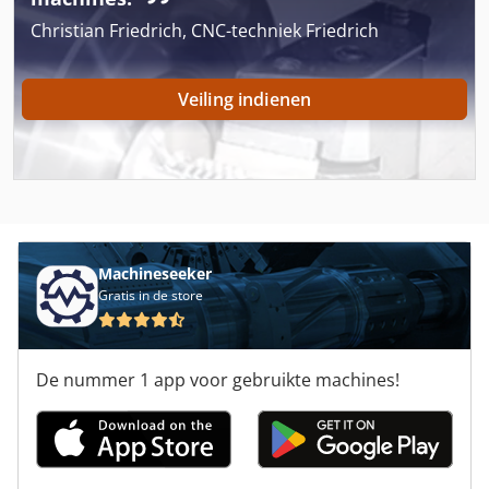
Metalen Werkende Machine
Christian Friedrich, CNC-techniek Friedrich
Metba Mb 1
Veiling indienen
Meten Kolom
Meten Tabel
Mig O Mat
Migatronic 325 Compact
Machineseeker
Migatronic Kme 550
Gratis in de store
Mte
De nummer 1 app voor gebruikte machines!
Mte Bf 3200
Mte Bf 4200
Mtm