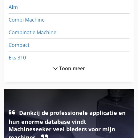
Afm
Combi Machine
Combinatie Machine
Compact
Eks 310
Toon meer
Hoek Combinatie
Kmt
Lm
Machine Tabel
Dankzij de professionele applicatie en
Mco
hun enorme database vindt
Machineseeker veel bieders voor mijn
Mes Slijpmachine
machines.