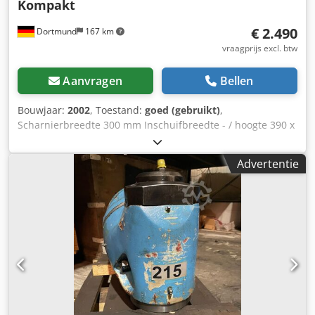
Kompakt
€ 2.490
Dortmund
167 km
vraagprijs excl. btw
Aanvragen
Bellen
Bouwjaar:
2002
, Toestand:
goed (gebruikt)
,
Scharnierbreedte 300 mm Inschuifbreedte - / hoogte 390 x
100 mm Inschuiflengte 4615 mm Hoogte van vloer tot
onderkant spaanuitwerper 700 mm Aandrijving scharnier
Advertentie
0,37 kW Transportafmetingen L x B x H ca. 5965 x 750 x
1010 mm (hoogte zonder voeten!) Gewicht ca. 500 kg
Voeten in hoogte verstelbaar ja Deze scharnierende
spanentransporteur fabrikant TEKNICALDE model TC 1 ½
300 werd gebruikt op een CNC-bedfreesmachine MTE
Kompakt. Dkodemdqx Hspfx Afler Siegfried Volz
gereedschapsmachines Rüschebrinkstr. 151-153 DE -
44143 Dortmund - Wambel