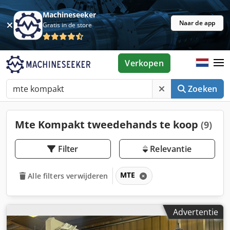
Machineseeker
Naar de app
Gratis in de store
Verkopen
Zoeken
Mte Kompakt tweedehands te koop
(9)
Filter
Relevantie
MTE
Alle filters verwijderen
Advertentie