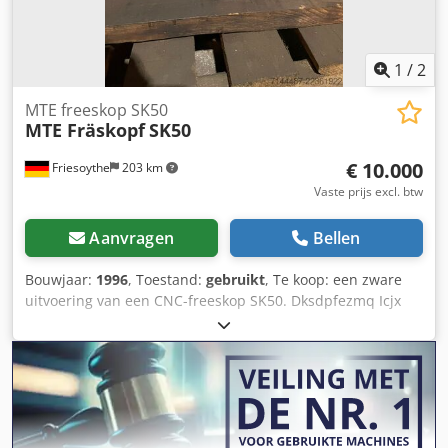
1
/
2
MTE freeskop SK50
MTE Fräskopf
SK50
€ 10.000
Friesoythe
203 km
Vaste prijs excl. btw
Aanvragen
Bellen
Bouwjaar:
1996
, Toestand:
gebruikt
, Te koop: een zware
uitvoering van een CNC-freeskop SK50. Dksdpfezmq Icjx
Aflor Het betreft een universele freeskop in zware
uitvoering, geschikt voor SK 50-opnames. Direct inzetbaar.
Handmatig draaibaar, zonder interne koeling. Geschikt
voor verschillende machines, zoals CME, MTE, enz.
Optimale spanning, concentriciteit en soepele werking.
Kan op onze machines worden getest. Gedemonteerd van
een MTE BF2200, die tot het einde van de