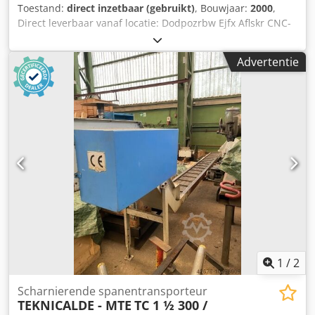
Toestand:
direct inzetbaar (gebruikt)
, Bouwjaar:
2000
,
Direct leverbaar vanaf locatie: Dodpozrbw Ejfx Aflskr CNC-
bedfreesmachine MTE Type Kompakt Plus Bouwjaar 2000
Heidenhain TNC 410 Tafel 2200 x 750 mm Verplaatsingen
Advertentie
X/Y/Z 2000/800/800 mm Tafelbelasting 4 ton Opname SK 50
Hydraulische freespen Spindeltoerental 40 – 2500
omw/min Spindelvermogen 15 kW Totaal benodigd
vermogen 30 kW Koelmiddelsysteem Gewicht 12 ton Voor
de prijs van € 10.000,00, exclusief BTW, af locatie.
1
/
2
Scharnierende spanentransporteur
TEKNICALDE - MTE
TC 1 ½ 300 /