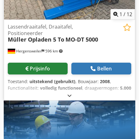
1
/
12
Lassendraaitafel, Draaitafel,
Positioneerder
Müller Opladen 5 To
MO-DT 5000
Hergensweiler
596 km
Prijsinfo
Bellen
Toestand:
uitstekend (gebruikt)
, Bouwjaar:
2008
,
Functionaliteit:
volledig functioneel
, draagvermogen:
5.000
kg
, Laste draaibank voor lassen met een draagvermogen
van 5 ton, in topconditie, complete set incl. dubbele
voetafstandsbediening en handafstandsbediening.
Neiging en snelheid traploos regelbaar van 0,05 tot 1,0
omw/min. Opspangschijf diameter 2,0 meter. Hoogte
gekanteld tot midden ca. 1,18 m (plus sokkel 0,1 m). Hoogte
horizontaal ca. 1,4 meter. Lengte 2,2 m, breedte 2,0 m.