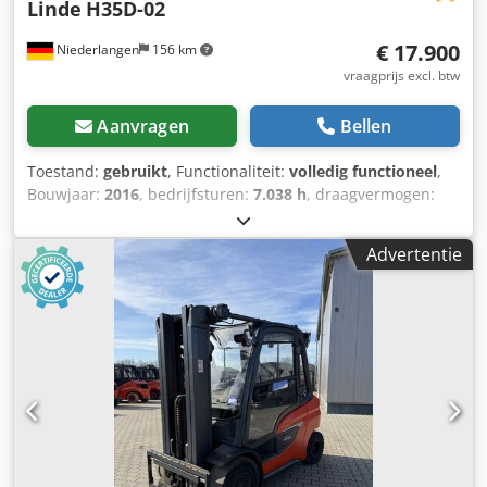
Linde
H35D-02
€ 17.900
Niederlangen
156 km
vraagprijs excl. btw
Aanvragen
Bellen
Toestand:
gebruikt
, Functionaliteit:
volledig functioneel
,
Bouwjaar:
2016
, bedrijfsturen:
7.038 h
, draagvermogen:
3.500 kg
, hefhoogte:
3.050 mm
, brandstoftype:
diesel
,
masttype:
Simplex
, aandrijftype:
Diesel
, Diesel
Advertentie
vorkheftruck Type mast: Standaard Staat: Klaar voor
gebruik en volledig functioneel Crodpfszr Sw Nex Apysf
Technische staat: goed Zijschuiver, 3e klep, 4e klep,
verwarming, volledige cabine,