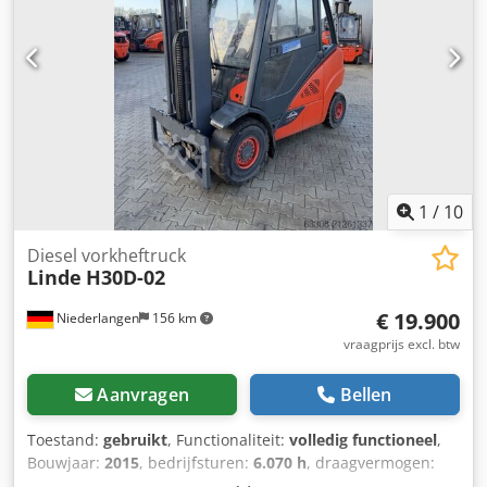
goed Voorbanden type: Superelastisch Achterbanden type:
Superelastisch Credpoyn Swvofx Apyef Zijschuiver, 3e
ventiel, achterste werklamp, voorste werklamp,
verwarming, volledig gesloten cabine, airconditioning,
binnenspiegel, rondomlicht, stofbekleding, klembord met
LED-verlichting, Blue Spot vooraan, Truck Spot achteraan,
gasfles, dubbel pedaal
1
/
10
Diesel vorkheftruck
Linde
H30D-02
€ 19.900
Niederlangen
156 km
vraagprijs excl. btw
Aanvragen
Bellen
Toestand:
gebruikt
, Functionaliteit:
volledig functioneel
,
Bouwjaar:
2015
, bedrijfsturen:
6.070 h
, draagvermogen:
3.000 kg
, hefhoogte:
3.710 mm
, vrije hefhoogte:
1.650 mm
,