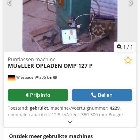
1
/
1
Puntlassen machine
MUeLLER OPLADEN
OMP 127 P
Wiesbaden
306 km
Prijsinfo
Bellen
Toestand:
gebruikt
, machine-/voertuignummer:
4229
,
nominale capaciteit: 12,5 kVA keel: 350-500 mm Bougie
luchtspleet: 120 mm capaciteit staal lassen: 8 mm
elektrische aansluiting: 380 V kW benodigde ruimte: 400 x
1000 x 1150 mm Codpfx Apsbh Nxrjyjrf gewicht: ca. 190 kg
Ontdek meer gebruikte machines