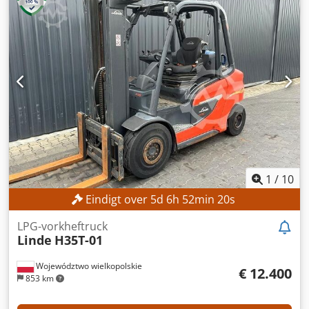
2.377 mm
, Geen minimumprijs – gegarandeerde verkoop
tegen het hoogste bod! TECHNISCHE GEGEVENS
Draagvermogen: 2.500 kg Crjdpfozrgbpox Apyjf Hefhoogte:
3.450 mm MACHINEGEGEVENS Brandstoftype: Diesel
Masttype: Simplex ISO-klasse: 2 (1.000–2.500 kg)
Bouwhoogte: 2.377 mm UITRUSTING Zijdelings
verschuifbaar 3e hydraulische leiding Externe referentie:
SL12069SP
1
/
10
Eindigt over
5
d
6
h
52
min
18
s
LPG-vorkheftruck
Linde
H35T-01
Województwo wielkopolskie
€ 12.400
853 km