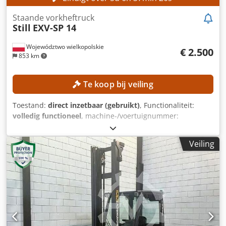
Staande vorkheftruck
Still
EXV-SP 14
Województwo wielkopolskie
€ 2.500
853 km
Te koop bij veiling
Toestand:
direct inzetbaar (gebruikt)
, Functionaliteit:
volledig functioneel
, machine-/voertuignummer:
F20325Y00782
, Bouwjaar:
2021
, bedrijfsturen:
2.044 h
,
draagvermogen:
1.400 kg
, hefhoogte:
4.802 mm
, vrije
Veiling
hefhoogte:
1.545 mm
, brandstoftype:
elektrisch
, masttype:
triplex
, Geen minimumprijs – gegarandeerde verkoop
tegen het hoogste bod! TECHNISCHE GEGEVENS
Draagvermogen: 1.400 kg Hefhoogte: 4.802 mm Vrije
hefhoogte: 1.545 mm Cjdpezrgbcefx Apyorf
MACHINEGEGEVENS Masttype: Triplex Aandrijftype:
Elektrisch Batterijspanning: 24 V Bouwhoogte: 2.065 mm
Externe referentie: SL10235SP