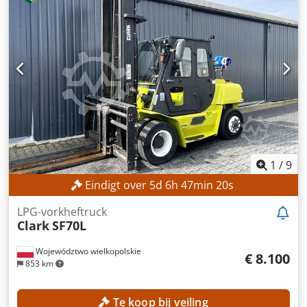
Hefhoogte: 4.300 mm Vrije hefhoogte: 1.330 mm
Bouwhoogte: 1.975 mm Cjdpfxjzrgddo Apysrf
MACHINEGEGEVENS Brandstoftype: gas Masttype: triplex
ISO-klasse: 2 Draagvermogensbereik ISO-klasse 2: 1.000–
2.500 kg UITRUSTING 3e ventiel Externe referentie:
SL15670SLO
1
/
9
Eindigt over
5
d
6
h
47
min
18
s
LPG-vorkheftruck
Clark
SF70L
Województwo wielkopolskie
€ 8.100
853 km
Te koop bij veiling