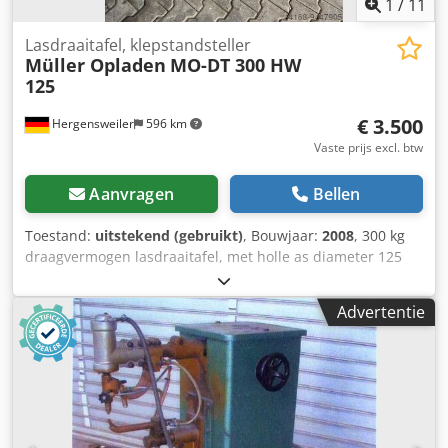
1
/
11
Lasdraaitafel, klepstandsteller
Müller Opladen
MO-DT 300 HW
125
€ 3.500
Hergensweiler
596 km
Vaste prijs excl. btw
Aanvragen
Bellen
Toestand:
uitstekend (gebruikt)
, Bouwjaar:
2008
, 300 kg
draagvermogen lasdraaitafel, met holle as diameter 125
mm Cedpfx Ajlamtbopyorf met klauwplaat 320mm of
400mm zeer robuust toerental traploos van 0,15 tot 5,0
Advertentie
rpm stroomoverdracht 350 A Diameter van de draaitafel
400mm Helling tot 135 Hoogte horizontaal 835 mm,
gekanteld naar het midden ca. 735 mm Lengte 850 mm x
breedte 580 mm