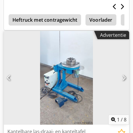
c
Heftruck met contragewicht
Voorlader
Che
Advertentie
1
/
8
Kantelbare las-draai- en kanteltafel