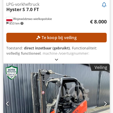
LPG-vorkheftruck
Hyster
S 7.0 FT
Województwo wielkopolskie
€ 8.000
853 km
Te koop bij veiling
Toestand:
direct inzetbaar (gebruikt)
, Functionaliteit:
volledig functioneel
, machine-/voertuignummer:
G024V02010N
, Bouwjaar:
2015
, bedrijfsturen:
9.371 h
,
draagvermogen:
7.000 kg
, hefhoogte:
7.100 mm
, vrije
Veiling
hefhoogte:
1.845 mm
, brandstoftype:
gas
, masttype:
triplex
, bouwhoogte:
3.500 mm
, Geen minimum prijs –
gegarandeerde verkoop tegen de hoogste bieding!
TECHNISCHE SPECIFICATIES Crjdpfxszrgcmj Apysf
Draagvermogen: 7.000 kg Hefhoogte: 7.100 mm Vrije
hefhoogte: 1.845 mm MACHINE-DETAILS Masttype: Triplex
ISO-klasse: 4 (5.000–10.000 kg) Aandrijftype:
Verbrandingsmotor Bouwhoogte: 3.500 mm UITRUSTING 3e
hydraulische ventiel 4e hydraulische ventiel Externe