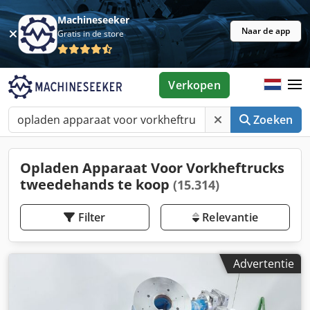
Machineseeker
Naar de app
Gratis in de store
Verkopen
Zoeken
Opladen Apparaat Voor Vorkheftrucks
tweedehands te koop
(15.314)
Filter
Relevantie
Advertentie