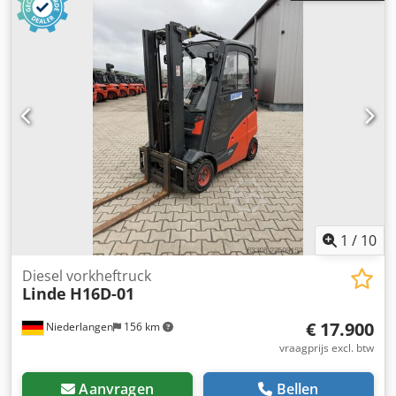
GEGEVENS Heelhoogte: 4.800 mm Hefcapaciteit: 2.500 kg
Lengte vorken: 1.190 mm Maximale vorkbreedte: 1.060 mm
Minimale vorkbreedte: 250 mm MACHINEGEGEVENS Type
mast: Duplex Cedpszrmrhjfx Apysrf Type brandstof: Diesel
Aantal bedrijfsuren: 7.430 uur Afmetingen en gewicht
Afmetingen (l x b x h): 2.700 x 1.180 x 3.150 mm
Leeggewicht: 3.853 kg UITRUSTING Zijdelingse verschuiving
Werkverlichting Halfopen cabine Documentatie CE-
markering
1
/
10
Diesel vorkheftruck
Linde
H16D-01
€ 17.900
Niederlangen
156 km
vraagprijs excl. btw
Aanvragen
Bellen