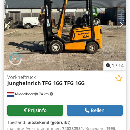
volledige vrije hefhoogte, binnenspiegel, buitenspiegel,
zwaailicht, ruitenwisser, éénpedaalbediening, LED, stoel.
1
/
14
Vorkheftruck
Jungheinrich
TFG 16G TFG 16G
Middelbeers
74 km
Prijsinfo
Bellen
Toestand:
uitstekend (gebruikt)
,
machine-/voertuignummer:
746282951
, Bouwjaar:
1996
,