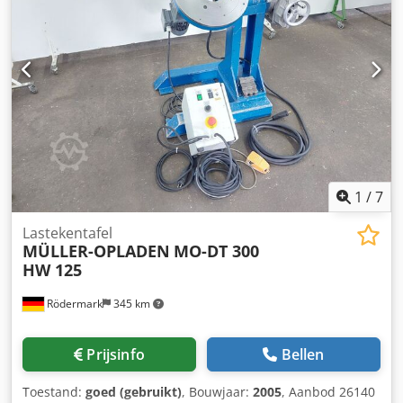
1
/
7
Lastekentafel
MÜLLER-OPLADEN
MO-DT 300
HW 125
Rödermark
345 km
Prijsinfo
Bellen
Toestand:
goed (gebruikt)
, Bouwjaar:
2005
, Aanbod 26140