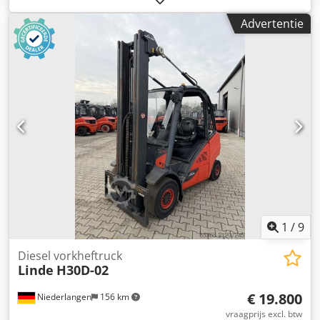
brandstoftype:
diesel
, masttype:
duplex
, bouwhoogte:
Advertentie
2.450 mm
, aandrijftype:
Diesel
, Diesel vorkheftruck
Lastzwaartepunt: 500 Masttype: Duplex Staat: Klaar voor
gebruik en volledig functioneel Technische staat: goed
Voorbanden type: Superelastiek Achterbanden type:
Superelastiek Csdsyk Na Hspfx Apyerf 3e ventiel, 4e
ventiel, achterste werklamp, voorste werklamp,
verwarming, volledige cabine, binnenspiegel, kunststof
zitkussen, dubbel pedaal
1
/
9
Diesel vorkheftruck
Linde
H30D-02
€ 19.800
Niederlangen
156 km
vraagprijs excl. btw