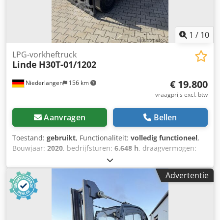
1
/
10
LPG-vorkheftruck
Linde
H30T-01/1202
€ 19.800
Niederlangen
156 km
vraagprijs excl. btw
Aanvragen
Bellen
Toestand:
gebruikt
, Functionaliteit:
volledig functioneel
,
Bouwjaar:
2020
, bedrijfsturen:
6.648 h
, draagvermogen:
3.000 kg
, hefhoogte:
4.680 mm
, vrije hefhoogte:
1.394 mm
,
brandstoftype:
gas
, masttype:
triplex
, bouwhoogte:
2.165
Advertentie
mm
, vorkenbordbreedte:
1.150 mm
, aandrijftype:
Treibgas
, Gasheftruck Lastzwaartepunt: 500 ISO-klasse:
ISO-klasse 3 = 2.500 - 4.999 kg Masttype: Triplex Staat:
Gebruiksklaar en volledig functioneel Technische staat: