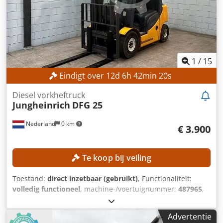
1
/
15
Eindigt over
12
d
6
h
42
min
18
s
Diesel vorkheftruck
Jungheinrich
DFG 25
Nederland
0 km
€ 3.900
Te koop bij veiling
Toestand:
direct inzetbaar (gebruikt)
, Functionaliteit:
volledig functioneel
, machine-/voertuignummer:
487965
,
Bouwjaar:
2015
, bedrijfsturen:
7.430 h
, draagvermogen:
2.500 kg
, hefhoogte:
4.800 mm
, brandstoftype:
diesel
,
Advertentie
masttype:
duplex
, vorklengte:
1.190 mm
, TECHNISCHE