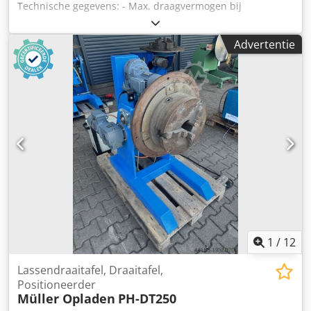
Technische gegevens: - Max. draagvermogen bij
horizontale tafel: 350 kg - Max. draagvermogen in alle
gekantelde posities: 300 kg Cjdszfhvzopfx Apysrf -
Advertentie
Diameter van de planschijf: 400 mm - Doorlaatgat / holle
as: 125 mm - Planschijf handmatig zwenkbaar links en
rechts: 0 - 90° - Draaibeweging traploos regelbaar: ca. 0,15
- 5,0 omw/min - Rechts- en linksom draaien - Elektrisch
voetschakelaar - Overdracht van lasstroom: ca. 350 A -
Aandrijving: 400 V - Tafelhoogte bij horizontale positie: ca.
900 mm - Benodigde ruimte: ca. B 1150 x H 900 x D 800
mm - Gewicht: ca. 290 kg - 3-klauwplaat: 300 mm
1
/
12
Lassendraaitafel, Draaitafel,
Positioneerder
Müller Opladen
PH-DT250