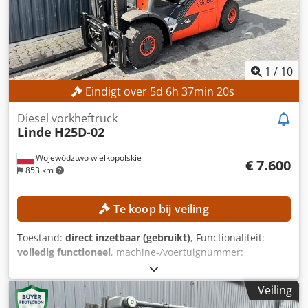
referentie: SL13128SP
1
/
10
Eindigt over
5
d
6
h
37
min
18
s
Diesel vorkheftruck
Linde
H25D-02
Województwo wielkopolskie
€ 7.600
853 km
Te koop bij veiling
Toestand:
direct inzetbaar (gebruikt)
, Functionaliteit:
volledig functioneel
, machine-/voertuignummer:
H2X392H00704
, Bouwjaar:
2017
, bedrijfsturen:
13.718 h
,
draagvermogen:
2.500 kg
, hefhoogte:
3.450 mm
,
Veiling
brandstoftype:
diesel
, masttype:
Simplex
, bouwhoogte: