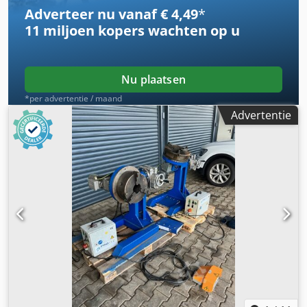
Codpfjxxu Drox Apyjrf
Adverteer nu vanaf € 4,49
*
11 miljoen kopers
wachten op u
Nu plaatsen
*per advertentie / maand
Advertentie