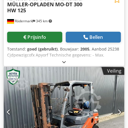
MÜLLER-OPLADEN
MO-DT 300
HW 125
Rödermark
345 km
Prijsinfo
Bellen
Toestand:
goed (gebruikt)
, Bouwjaar:
2005
, Aanbod 25238
Cjdpewzigcofx Apyorf Technische gegevens: - Max.
draagvermogen bij horizontaal tafelblad: 350 kg - Max.
draagvermogen in alle gekantelde posities: 300 kg -
Veiling
Diameter van de opspanplaat: 400 mm - Doorlaatgat / holle
as: 125 mm - Opspanplaat handmatig zwenkbaar naar
links en rechts: 0 - 90° - Draaisnelheid traploos regelbaar:
ca. 0,15 - 5,0 1/min - Rechter- en linkeromloop - Elektrisch
voetschakelaar - Lasstroomoverdracht: ca. 350 A -
Aandrijving: 400 V - Tafelhoogte in horizontale positie: ca.
900 mm - Benodigde ruimte: ca. B 1150 x H 900 x D 800
mm - Gewicht: ca. 290 kg - Klauwplaat: 250 mm