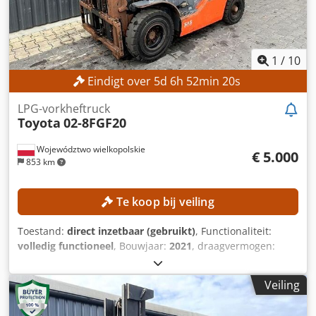
1
/
10
Eindigt over
5
d
6
h
52
min
18
s
LPG-vorkheftruck
Toyota
02-8FGF20
Województwo wielkopolskie
€ 5.000
853 km
Te koop bij veiling
Toestand:
direct inzetbaar (gebruikt)
, Functionaliteit:
volledig functioneel
, Bouwjaar:
2021
, draagvermogen:
2.000 kg
, hefhoogte:
4.300 mm
, vrije hefhoogte:
1.330 mm
,
masttype:
triplex
, bouwhoogte:
1.975 mm
, Geen
Veiling
minimumprijs – gegarandeerde verkoop tegen het hoogste
bod! TECHNISCHE GEGEVENS Draagvermogen: 2.000 kg