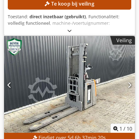
Te koop bij veiling
Toestand:
direct inzetbaar (gebruikt)
, Functionaliteit:
volledig functioneel
, machine-/voertuignummer:
H21202Y00263
, Bouwjaar:
2021
, bedrijfsturen:
7.093 h
,
draagvermogen:
3.500 kg
, hefhoogte:
4.680 mm
,
Veiling
brandstoftype:
gas
, masttype:
triplex
, Geen
minimumverkoopprijs – gegarandeerde verkoop tegen de
hoogste bieding! TECHNISCHE GEGEVENS Draagvermogen:
3.500 kg Hefhoogte: 4.680 mm Bouwhoogte: 2.179 mm
MACHINEGEGEVENS Masttype: Triplex ISO-klasse: ISO-
klasse 3 (2.500–4.999 kg) Brandstoftype: Gas Bedrijfsuren:
7.093 uur Credezrgbiopfx Apyof UITRUSTING Zijdelingse
verschuiving Externe referentie: SL13385SLO
1
/
10
Eindigt over
5
d
6
h
37
min
18
s