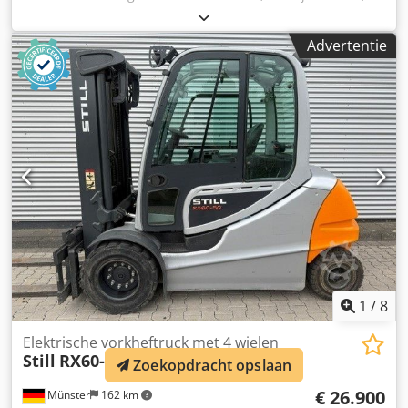
bedrijfsturen:
1.926 h
, hefhoogte:
4.460 mm
, masttype:
triplex
, kleur:
geel
, Bouwjaar: 1996 Leeggewicht: 3.000 kg
Advertentie
Hefvermogen: 1.600 kg CE-markering: ja Csdpsw Rdkyefx
Apysrf Technische staat: zeer goed Optische staat: zeer
goed Prijs: op aanvraag Neem contact op met Ernst van
Hek voor meer informatie.
1
/
8
Elektrische vorkheftruck met 4 wielen
Still
RX60-50
Zoekopdracht opslaan
€ 26.900
Münster
162 km