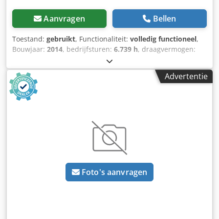
Aanvragen
Bellen
Toestand:
gebruikt
, Functionaliteit:
volledig functioneel
,
Bouwjaar:
2014
, bedrijfsturen:
6.739 h
, draagvermogen:
3.000 kg
, hefhoogte:
6.455 mm
, vrije hefhoogte:
2.074 mm
,
brandstoftype:
diesel
, masttype:
triplex
, bouwhoogte:
Advertentie
2.841 mm
, vorkenbordbreedte:
1.150 mm
, aandrijftype:
Diesel
, Dieselheftruck Lastzwaartepunt: 500 ISO-klasse:
ISO-klasse 3 = 2.500 - 4.999 kg Masttype: Triplex Staat:
Klaar voor gebruik en volledig functioneel Technische
staat: goed Voorbanden, type: Superelastisch
Achterbanden, type: Superelastisch Zijschuiver,
Cedpeyihhqefx Apyerf 3e ventiel, achteruitrijlicht,
vooruitrijlicht, halfcabine, binnenspiegel, rondomlicht,
één-pedaalbediening, kunststof zitkussen, klembord,
Foto's aanvragen
BlueSpot achter, stofdicht, één-pedaalbediening.