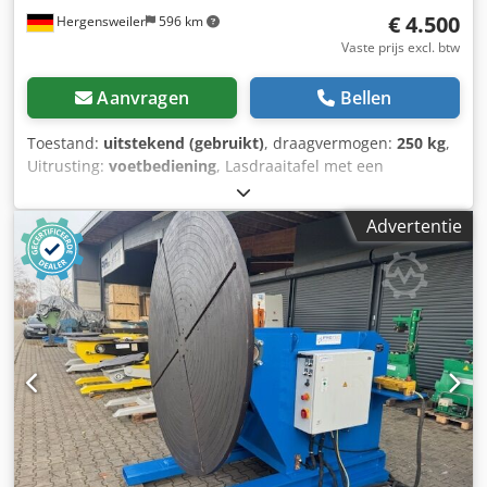
€ 4.500
Hergensweiler
596 km
Vaste prijs excl. btw
Aanvragen
Bellen
Toestand:
uitstekend (gebruikt)
, draagvermogen:
250 kg
,
Uitrusting:
voetbediening
, Lasdraaitafel met een
draagvermogen van 250 kg, 2 identieke exemplaren
beschikbaar met 380 mm of 400 mm klauwplaat, in
Advertentie
topconditie elektrisch kantelbaar zeer robuust Credpfx
Apowtrtceyjf Traploos regelbaar toerental van 0,15 tot 2,0
omw/min Stroomdoorvoer 300 A Draaitafeldiameter ca. 500
mm Kanteling tot 135° Hoogte horizontaal ca. 900 mm,
gekanteld tot midden ca. 800 mm Lengte 950 mm x
breedte 600 mm