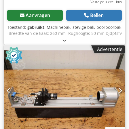
Vaste prijs excl. btw
Aanvragen
Bellen
Toestand:
gebruikt
, Machinebak, stevige bak, boorboorbak
-Breedte van de kaak: 260 mm -Rughoogte: 50 mm Djdpfsfv
Aqbex Anmjkr -Klemdiepte: 265 mm -Maten: 580/260/H135
mm -gewicht: 56 kg
Advertentie