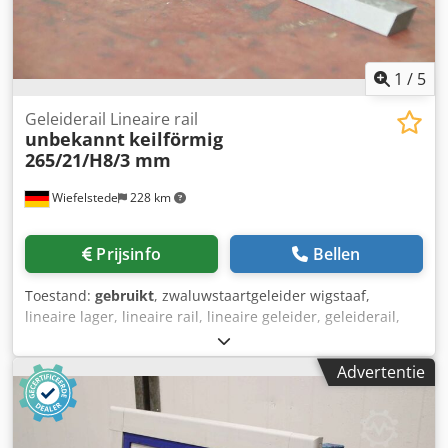
1
/
5
Geleiderail Lineaire rail
unbekannt
keilförmig
265/21/H8/3 mm
Wiefelstede
228 km
Prijsinfo
Bellen
Toestand:
gebruikt
, zwaluwstaartgeleider wigstaaf,
lineaire lager, lineaire rail, lineaire geleider, geleiderail,
lineaire geleiderail, profielrail, glijrail Geleiderail: Lineaire
geleiderail, wigvormig voor zwaluwstaartgeleiding -Lengte
Advertentie
rail: 265 mm -Totale breedte: 21 mm -Railhoogte: 8/3 mm -
Afmetingen: 265/21/H8 mm -Gewicht: 0,2 kg Dedpfxjuzn
Ide Anmskr