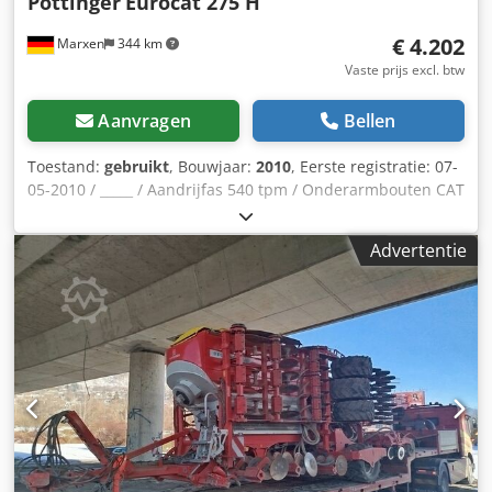
Pöttinger
Eurocat 275 H
€ 4.202
Marxen
344 km
Vaste prijs excl. btw
Aanvragen
Bellen
Toestand:
gebruikt
, Bouwjaar:
2010
, Eerste registratie: 07-
05-2010 / _____ / Aandrijfas 540 tpm / Onderarmbouten CAT
II / Hydraulische terugzwaai / Aandrijftoerental 540 tpm /
Trommelmaaier met middenophanging / Djdpfjqrruxex
Advertentie
Anmjkr