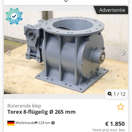
toetsenbord, bediening Teachpendant Dkjdpfowz H Rrex
Advertentie
Anmjr -Fabrikant: Basler, bedieningspaneel afkomstig uit
drukmachine OMSO Novadisc 4+3S UV -Type: helaas
zonder typeaanduiding -Afmetingen: 615/190/H445 mm -
Gewicht: 28,1 kg
1
/
12
Roterende klep
Torex
8-flügelig Ø 265 mm
€ 1.850
Wiefelstede
228 km
Vaste prijs excl. btw