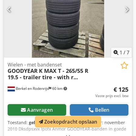
1
/
7
Wielen - met bandenset
GOODYEAR
K MAX T - 265/55 R
19.5 - trailer tire - with r...
€ 125
Berkel en Rodenrijs
60 km
Vaste prijs excl. btw
Aanvragen
Bellen
Zoekopdracht opslaan
Toestand:
gebruikt
, Bouwjaar:
2010
, Bouwjaar: november
2010 Dksdpsxvx Ipofx Anmor GOODYEAR-banden in goede
staat voor MEGA of lowloader.