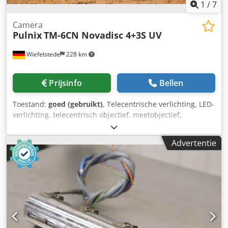
1
/
7
Camera
Pulnix
TM-6CN Novadisc 4+3S UV
Wiefelstede
228 km
Prijsinfo
Bellen
Toestand:
goed (gebruikt)
, Telecentrische verlichting, LED-
verlichting, telecentrisch objectief, meetobjectief,
industriële camera - Fabrikant: Basler, bedieningspaneel
uit drukpers OMSO Novadisc 4+3S UV Dkjdpfxswz Iano
Advertentie
Anmsr - Type: TM-6CN - Objectief: Schneider XNP 1.9/35-
0501 - Afmetingen: 600/80/H100 mm - Gewicht: 2,5 kg