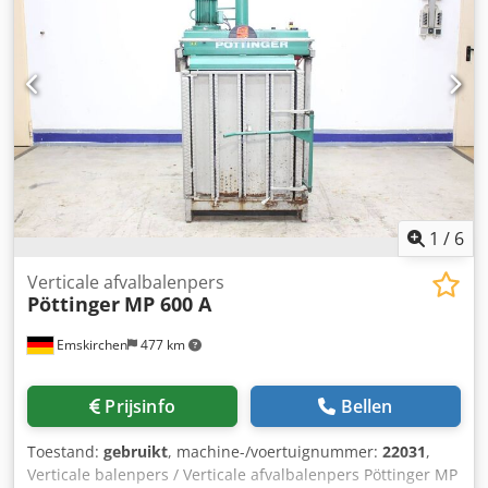
1
/
6
Verticale afvalbalenpers
Pöttinger
MP 600 A
Emskirchen
477 km
Prijsinfo
Bellen
Toestand:
gebruikt
, machine-/voertuignummer:
22031
,
Verticale balenpers / Verticale afvalbalenpers Pöttinger MP