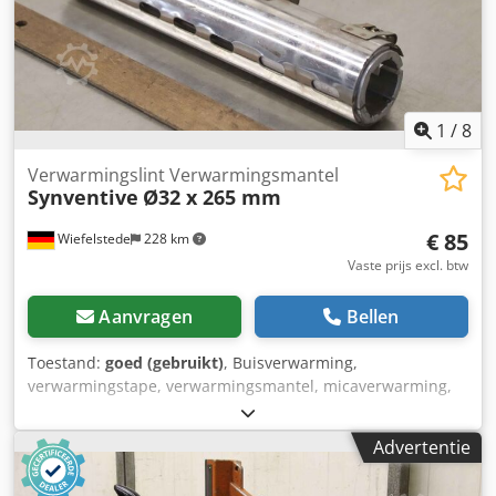
1
/
8
Verwarmingslint Verwarmingsmantel
Synventive
Ø32 x 265 mm
€ 85
Wiefelstede
228 km
Vaste prijs excl. btw
Aanvragen
Bellen
Toestand:
goed (gebruikt)
, Buisverwarming,
verwarmingstape, verwarmingsmantel, micaverwarming,
cilinderverwarming, verwarmingscilinder, keramische
verwarmingstape -Fabrikant: Erge, verwarmingslint,
Advertentie
verwarmingsmantel -Type: Ø32 x 265 mm, zie foto's .: 832
597 65 -Aantal: 2x verwarmingslint beschikbaar -Prijs: per