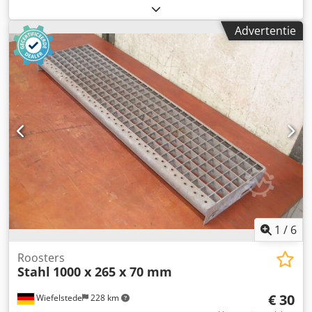
ponsmatrijs, ponsstempel, kolomframe Dksdju I Hptspfx
Anmor -Ponsgereedschap: 2 kolommen, Ø 10/14/10 mm -
Advertentie
Ponsafmetingen: zie foto met afmetingen -Afmetingen:
265/105/H150 mm -Gewicht: 11,7 kg
1
/
6
Roosters
Stahl
1000 x 265 x 70 mm
€ 30
Wiefelstede
228 km