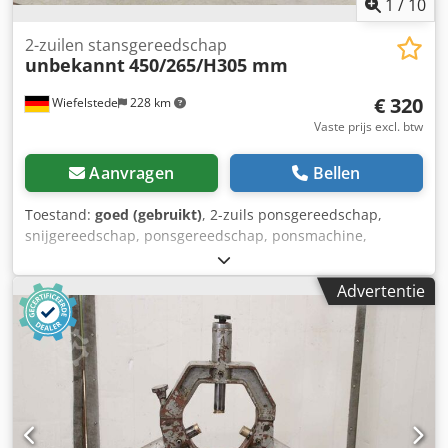
1
/
10
2-zuilen stansgereedschap
unbekannt
450/265/H305 mm
€ 320
Wiefelstede
228 km
Vaste prijs excl. btw
Aanvragen
Bellen
Toestand:
goed (gebruikt)
, 2-zuils ponsgereedschap,
snijgereedschap, ponsgereedschap, ponsmachine,
ponsmatrijs, ponsstempel, zuilenframe -Ponsgereedschap:
2 zuilen, met 4-cijferige pincode -Opname: pen Ø 38 mm -
Advertentie
Ponsstempel: zie foto's -Afmetingen: 450/265/H305 mm -
Gewicht: 94 kg Dkjdpfx Anehb N Atemsr