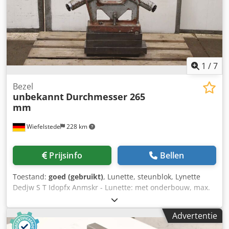
1
/
7
Bezel
unbekannt
Durchmesser 265
mm
Wiefelstede
228 km
Prijsinfo
Bellen
Toestand:
goed (gebruikt)
, Lunette, steunblok, Lynette
Dedjw S T Idopfx Anmskr - Lunette: met onderbouw, max.
doorgang Ø 265 mm - Spits hoogte: 340 mm - Opleg:
messing - Technische tekening: bij de foto's - Afmetingen:
Advertentie
660/130/H900 mm - Gewicht: 122 kg