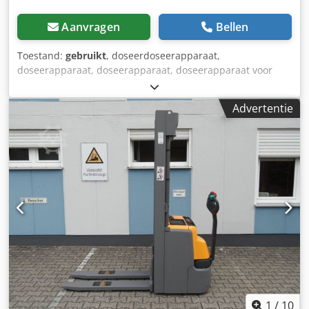
Aanvragen
Bellen
Toestand:
gebruikt
, doseerdoseerapparaat,
doseerapparaat, doseerapparaat, doseerapparaat voor
schroeftransporteur, schroeftransporteur, transportband,
transporttechniek, buisvormige schroeftransporteur -
Advertentie
fabrikant: Torex, doseerschroef 8-bladig met tandwielkast -
inlaatopening: Ø 265 mm -Uitgang: 250 x 245 mm
Dodpjnzpykjfx Anmekr -aandrijving: Motovario i= 50 -
aandrijfas: afmetingen zie foto's -Afmetingen:
540/410/H360 mm -Gewicht: 100 kg
1
/
10