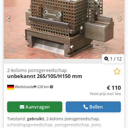
1
/
12
2-koloms ponsgereedschap
unbekannt
265/105/H150 mm
€ 110
Wiefelstede
228 km
Vaste prijs excl. btw
Aanvragen
Bellen
Toestand:
gebruikt
, 2-koloms ponsgereedschap,
scheidingsgereedschap, ponsgereedschap, pons,