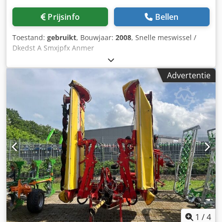
Prijsinfo
Bellen
Toestand:
gebruikt
, Bouwjaar:
2008
, Snelle meswissel /
Dkedst A Smxjpfx Anmer
Advertentie
1
/
4