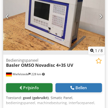
1
/
8
Bedieningspaneel
Basler OMSO
Novadisc 4+3S UV
Wiefelstede
228 km
Prijsinfo
Bellen
Toestand:
goed (gebruikt)
, Simatic Panel,
bedieningspaneel, machinebesturing, interfacepaneel,
bedieningseenheid, bedieningsunit, bedieningspaneel,