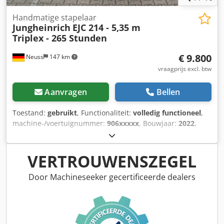
Handmatige stapelaar
Jungheinrich
EJC 214 - 5,35 m
Triplex - 265 Stunden
€ 9.800
Neuss
147 km
vraagprijs excl. btw
Aanvragen
Bellen
Toestand:
gebruikt
, Functionaliteit:
volledig functioneel
,
machine-/voertuignummer:
906xxxxx
, Bouwjaar:
2022
,
bedrijfsturen:
265 h
, draagvermogen:
1.400 kg
, hefhoogte:
5.350 mm
, vrije hefhoogte:
1.761 mm
, brandstoftype:
elektrisch
, masttype:
triplex
, bouwhoogte:
2.250 mm
,
VERTROUWENSZEGEL
vorklengte:
1.150 mm
, leeggewicht:
1.156 kg
, totale lengte:
1.916 mm
, aandrijftype:
Elektro
, bouwbreedte:
800 mm
,
Door Machineseeker gecertificeerde dealers
Hoogheffende stapelaar Chassisnummer: 906xxxxx
Lastzwaartepunt: 600 Masttype: Triplex Transmissie: AC-
impuls Staat: Gereviseerd zonder garantie Technische
staat: Zeer goed Voorbanden type: Polyurethaan