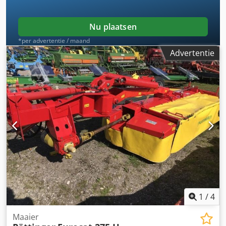
Nu plaatsen
*per advertentie / maand
Advertentie
1
/
4
Maaier