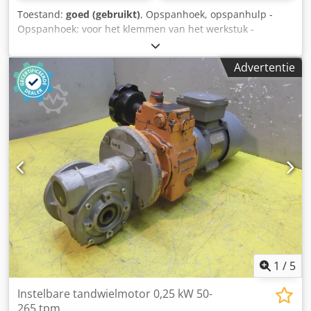
Toestand:
goed (gebruikt)
, Opspanhoek, opspanhulp -
Opspanhoek: voor het klemmen van het werkstuk -
Wanddikte: 31 mm -Afmetingen: 265/150/H200 mm -
Gewicht: 18,7 kg Dedjy Iwp Eopfx Anmokr
Advertentie
1
/
5
Instelbare tandwielmotor 0,25 kW 50-
265 tpm