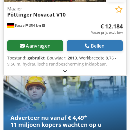
Maaier
Pöttinger
Novacat V10
€ 12.184
Kassel
304 km
Vaste prijs excl. btw
Aanvragen
Bellen
Toestand:
gebruikt
, Bouwjaar:
2013
, Werkbreedte 8,76 -
9,56 m, hydraulische randbescherming inklapbaar,
hydraulische drukregeling, snelwisselsysteem voor
messen, steunpoten, bediening via Power Control, aftakas.
Dkjdpfxot Sr R Ao Anmor
Adverteer nu vanaf € 4,49
*
11 miljoen kopers
wachten op u