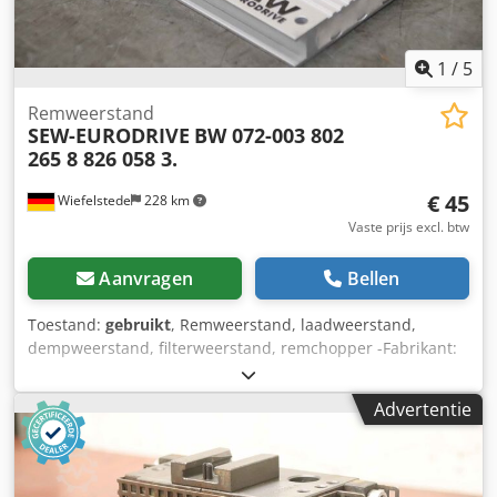
1
/
5
Remweerstand
SEW-EURODRIVE
BW 072-003 802
265 8 826 058 3.
€ 45
Wiefelstede
228 km
Vaste prijs excl. btw
Aanvragen
Bellen
Toestand:
gebruikt
, Remweerstand, laadweerstand,
dempweerstand, filterweerstand, remchopper -Fabrikant:
SEW Eurodrive, remweerstand type BW 072-003 Djdpfeq
Untrex Anmekr -onderdeelnr.: 802 265 8 826 058 3. -
Advertentie
vermogen: 75 Ohm/250 W -Aantal: 1x weerstanden
beschikbaar -Afmetingen: 110/80/H15 mm -Gewicht: 0,3 kg