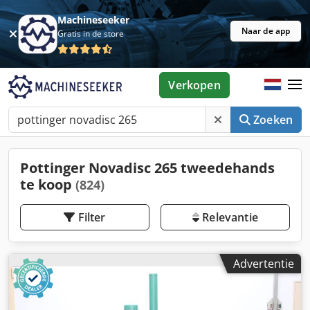
Machineseeker
Naar de app
Gratis in de store
Verkopen
Zoeken
Pottinger Novadisc 265 tweedehands
te koop
(824)
Filter
Relevantie
Advertentie