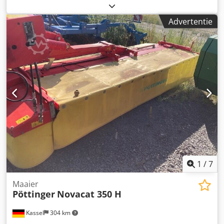
600 ASerial-Nr. 5110176 Vulhoogte / Laadhoogte max.
1070mm Vulopening 700 x 500mm Perskamer 700 x 500 x
Advertentie
900mm Baalformaat / Baalformaat max. 700 x 500 x
500mm Baalgewicht 40 - 80 kg Dkodpeiiv S Sofx Anmjr
Omsnoering / Verticaal binden 2 Online-video-inspectie via
Skype-video Wij verheugen ons op uw bezoek - meer
machines op voorraad Onmiddellijk beschikbaar - Kan
worden geïnspecteerd Op voorraad Emskirchen /
Neurenberg - Kan getest worden
1
/
7
Maaier
Pöttinger
Novacat 350 H
Kassel
304 km