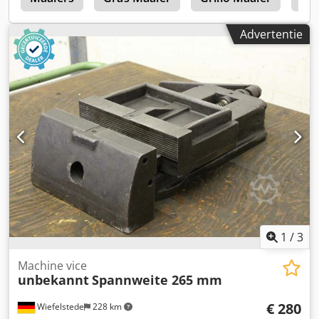
Bouwjaar: ca. 2021 – heden Dkjdoy Em H Uepfx Anmsr
Toepassing: Conventionele, minimale bodembewerking en
Advertentie
directzaaisystemen Optie: Zaaien + bemesten (de "DZ"-
versie = dubbele trechter / dubbel systeem) Technische
specificaties: Werkbreedte: 6 m Transportbreedte: 3 m
Aantal rijen: 48 Rijafstand: 12,5 cm Drukwieldiameter: ca.
380 mm Trechterinhoud: tot ca. 5600 l (gesplitst,
bijvoorbeeld 40:60) Benodigd trekkervermogen: ca. 180 –
250 pk
1
/
3
Machine vice
unbekannt
Spannweite 265 mm
€ 280
Wiefelstede
228 km