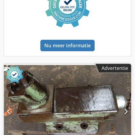
Voorbanden maat: Lastrollen polyurethaan enkel
Achterbanden type: Polyurethaan Dkjdpfxjzh Rmne Anmsr
Achterbanden maat: Aandrijfwiel polyurethaan Batterij
Volt: 24V Batterij Ah: 250Ah Batterij fabrikant: Jungheinrich
Batterij type: PzS Bouwjaar batterij: 2022 Omschrijving:
onderhouden, technisch en optisch gereviseerd, UVV-
gekeurd, zonder garantie of aansprakelijkheid voor
Nu meer informatie
gebreken Impulsbesturing, volledige vrije heffing, CE-
certificaat, aan beide zijden heffen en dalen, display met
ontladingsbeveiliging en urenteller, contactslot, kruipknop,
batterij (04/2022) met aquamatik, externe lader
Advertentie
inbegrepen