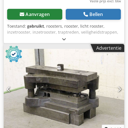
Vaste prijs excl. btw
Aanvragen
Bellen
Toestand:
gebruikt
, roosters, rooster, licht rooster,
inzetrooster, inzetrooster, traptreden, veiligheidstrappen,
roostertrede, traptrede -Roostertrede: 1000 x 265 mm -
Totale hoogte: 70 mm -Steunen: Wanddikte 2 mm -
Advertentie
Staafhoogte: 30/10 mm Roosters: Thermisch verzinkt
Dksdpfxjrrzc Ej Anmjr -Aantal: 3x roosters beschikbaar -
Prijs: per stuk -Gewicht: 7,7 kg/stuk