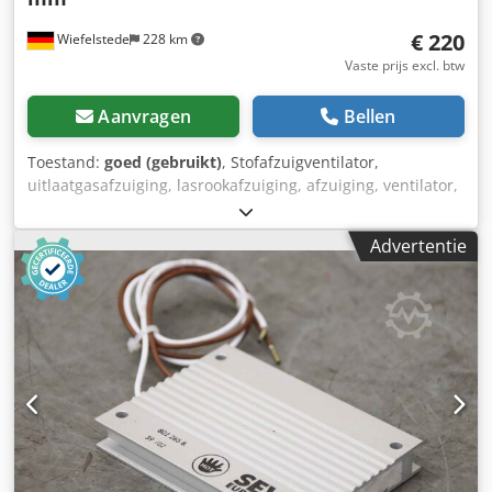
€ 220
Wiefelstede
228 km
Vaste prijs excl. btw
Aanvragen
Bellen
Toestand:
goed (gebruikt)
, Stofafzuigventilator,
uitlaatgasafzuiging, lasrookafzuiging, afzuiging, ventilator,
drukventilator, vacuümventilator, radiaalventilator,
ventilatieventilator, radiaalblazer, blazer, luchtafzuiger -
Advertentie
Ventilator: blazer, radiaalventilator, zonder aandrijving -
Type: ventilatorwiel Ø 265 x 35 mm - Aandrijfas: V-
riemschijf Ø 75 mm, zie foto's - Aansluiting ingang: Ø 95
mm - Aansluiting uitgang: Ø 95 mm Dsdpfxjx S Eine Anmjkr
- Afmetingen: 355/200/H490 mm - Gewicht: 7 kg