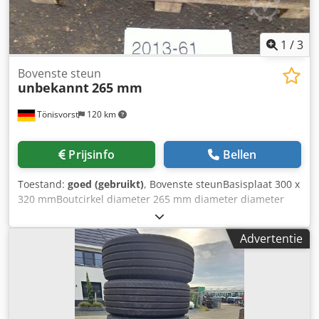
1
/
3
Bovenste steun
unbekannt
265 mm
Tönisvorst
120 km
Prijsinfo
Bellen
Toestand:
goed (gebruikt)
, Bovenste steunBasisplaat 300 x
320 mmBoutcirkel diameter 265 mm diameter diameter
265 mm diameterSpigot 100 mm diameterBasisplaat aan
stalen beugel 185 mm Dedpfx Anjb E Nw Ismskr
Advertentie