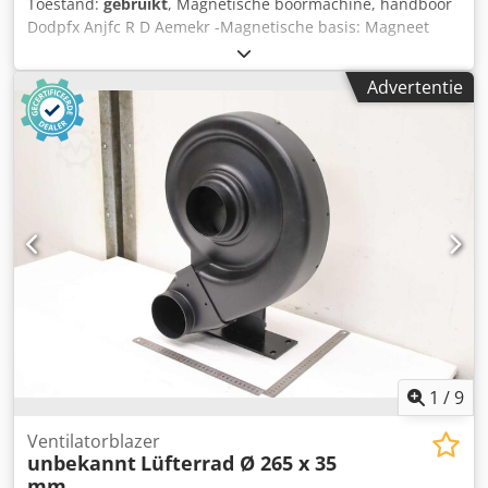
Toestand:
gebruikt
, Magnetische boormachine, handboor
Dodpfx Anjfc R D Aemekr -Magnetische basis: Magneet
type PS 32 L -Boormachine: AEG type HBE-IV -Montage:
MK2 -max. Boor: Ø 23 mm -Aansluiting: 265 V/200 Hz -
Advertentie
Afmetingen: 700/300/H670 mm -Gewicht: 49 kg
1
/
9
Ventilatorblazer
unbekannt
Lüfterrad Ø 265 x 35
mm