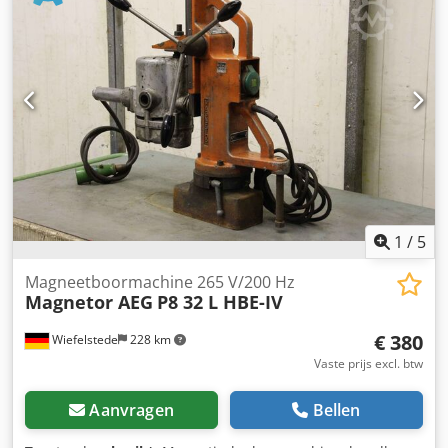
stuk -Afmetingen: 270/140/H50 mm Dksdpfx Anelw
Azbsmor -Gewicht: 1,1 kg/stuk
1
/
5
Magneetboormachine 265 V/200 Hz
Magnetor AEG
P8 32 L HBE-IV
€ 380
Wiefelstede
228 km
Vaste prijs excl. btw
Aanvragen
Bellen