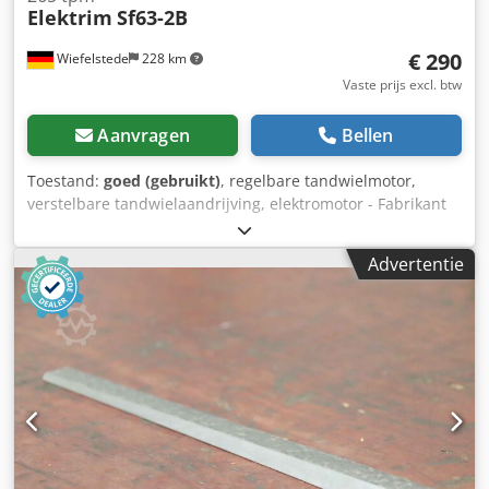
Elektrim
Sf63-2B
€ 290
Wiefelstede
228 km
Vaste prijs excl. btw
Aanvragen
Bellen
Toestand:
goed (gebruikt)
, regelbare tandwielmotor,
verstelbare tandwielaandrijving, elektromotor - Fabrikant
tandwielkast: Ercole Marcelli Type: MVF44/F - Fabrikant
motor: Elektrim Type: Sf63-2B - Motorvermogen: 0,25 kW -
Advertentie
Toerentalbereik: 50–265 tpm - Motor: regelbaar Dkjdpfx
Anocwuwdsmor - Bouwvorm: B5 holle as - Aandrijfas: Ø 18
mm - Aantal: 1 stuk beschikbaar - Afmetingen:
440/175/H190 mm - Gewicht: 11,4 kg