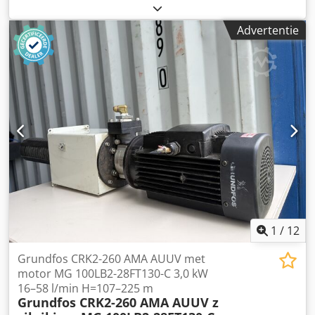
600 ASerial-Nr. 5110176 Vulhoogte / Laadhoogte max.
1070mm Vulopening 700 x 500mm Cjdpfx Amoiiv S Sj Uerf
Advertentie
Perskamer 700 x 500 x 900mm Baalformaat / Baalformaat
max. 700 x 500 x 500mm Baalgewicht 40 - 80 kg
Omsnoering / Verticaal binden 2 Online-video-inspectie via
Skype-video Wij verheugen ons op uw bezoek - meer
machines op voorraad Onmiddellijk beschikbaar - Kan
worden geïnspecteerd Op voorraad Emskirchen /
Neurenberg - Kan getest worden
1
/
12
Grundfos CRK2-260 AMA AUUV met
motor MG 100LB2-28FT130-C 3,0 kW
16–58 l/min H=107–225 m
Grundfos CRK2-260 AMA AUUV z