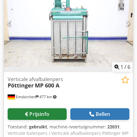
1
/
6
Verticale afvalbalenpers
Pöttinger
MP 600 A
Emskirchen
477 km
Prijsinfo
Bellen
Toestand:
gebruikt
, machine-/voertuignummer:
22031
,
Verticale balenpers / Verticale afvalbalenpers Pöttinger MP