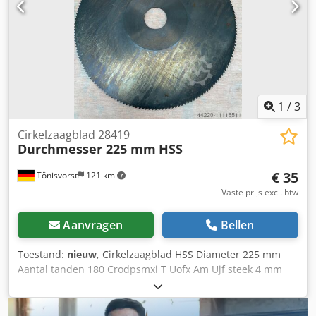
/ 346–380 V Y (50 Hz) Toerental: 2880–2910 tpm
Beschermingsklasse: IP54 Isolatieklasse: F Codpfezn N T
Tex Am Ujrf
1
/
3
Cirkelzaagblad 28419
Durchmesser 225 mm
HSS
€ 35
Tönisvorst
121 km
Vaste prijs excl. btw
Aanvragen
Bellen
Toestand:
nieuw
, Cirkelzaagblad HSS Diameter 225 mm
Aantal tanden 180 Crodpsmxi T Uofx Am Ujf steek 4 mm
Breedte 2 mm Boring 32 mm (28419) Ongebruikt, van
magazijnafstand