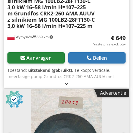
silnikiem MG 100LB2-28FT130-C
3,0 kW 16–58 l/min H=107–225
m
Grundfos CRK2-260 AMA AUUV
z silnikiem MG 100LB2-28FT130-C
3,0 kW 16–58 l/min H=107–225 m
€ 649
Wymysłów
889 km
Vaste prijs excl. btw
Aanvragen
Bellen
Toestand:
uitstekend (gebruikt)
, Te koop: verticale,
meerfasige pomp Grundfos CRK2-260 AMA AUUV met
driefasige motor Grundfos MG 100LB2-28FT130-C. Het
apparaat is volledig functioneel, getest en klaar voor
Advertentie
gebruik. De technische staat is zeer goed, met normale
gebruikssporen die te verwachten zijn bij normaal gebruik.
Pompspecificaties: Fabrikant: Grundfos Model: CRK2-260
AMA AUUV Pomplevermogen: 3,0 kW Voeding: 3-fasig
Frequentie: 50 Hz Debiet: 16–58 l/min Opvoerhoogte: 107–
225 m Motorspecificaties: Fabrikant: Grundfos Model: MG
100LB2-28FT130-C Vermogen: 3,0 kW Voeding: 200–220 V Δ