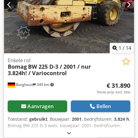
1
/
14
Enkele rol
Bomag
BW 225 D-3 / 2001 / nur
3.824h! / Variocontrol
€ 31.890
Burghaun
349 km
Vaste prijs excl. btw
Aanvragen
Bellen
Toestand:
gebruikt
, Bouwjaar:
2001
, bedrijfsturen:
3.824 h
,
Bomag BW 225 D-3 wals, bouwjaar: 2001, bedrijfsuren:
slechts 3.824u, motor: Deutz [145kW/197pk], Variocontrol,