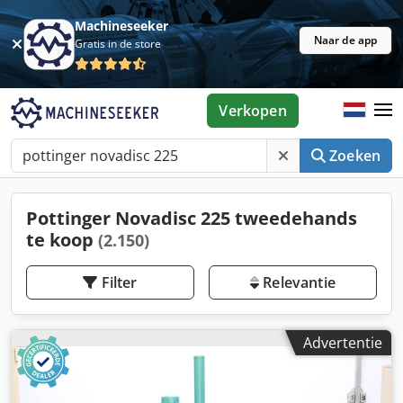
Machineseeker
Naar de app
Gratis in de store
Verkopen
Zoeken
Pottinger Novadisc 225 tweedehands
te koop
(2.150)
Filter
Relevantie
Advertentie