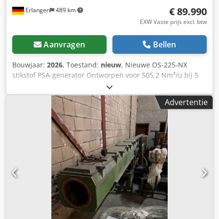
aan. Crodpfx Amjg Ufx Eo Uef Voor nieuwe machines is
€ 89.990
Erlangen
489 km
comfortabele leasing via onze huisbank mogelijk. Bezoek
onze winkel. Wij hebben altijd een grote selectie van
EXW Vaste prijs excl. btw
nieuwe en gebruikte compressoren op voorraad!
Aanvragen
Bellen
Bouwjaar:
2026
, Toestand:
nieuw
, Nieuwe OS-225-NX
stikstof PSA-generator Ontworpen voor 505,2 Nm³/u bij 5
bar (g) en een zuiverheid van 98,0 % (Andere configuraties
op aanvraag) Levertijd 8 tot 10 weken Vereisten aan de
Advertentie
door de klant geleverde perslucht: Volumestroom: 20,21
m³/min Druk: 7 bar (g) Temperatuur: +10°C tot +50°C
Persluchtkwaliteit volgens ISO 8573: 1.4.1 Specificatie van
de geproduceerde stikstof: Hoeveelheid: 505,2 Nm³/u
Cedpfx Aewa I Ebsm Ujrf Stikstofdruk: 5 bar (g) Zuiverheid:
98,00 % Uitrusting: Stikstofgenerator OS-225-NX Perslucht -
dauwpuntssensor Auto-Purity-Control inclusief flowmeter
Siemens S7 touch control panel Flowmeter -Inlaat- en
uitlaatfiltratie -Zuiverheidssensor & analyse -RVS
leidingwerk -Inlaat- en uitlaatregelaar -
Uitgangsnaaldventiel (flowregelaar) -Uitgangsdruksensor -
Meertalige touch control panel -Bedrijfsurenteller Bezoek