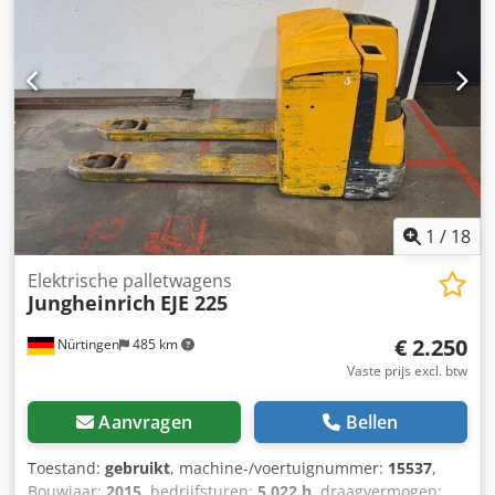
1
/
18
Elektrische palletwagens
Jungheinrich
EJE 225
€ 2.250
Nürtingen
485 km
Vaste prijs excl. btw
Aanvragen
Bellen
Toestand:
gebruikt
, machine-/voertuignummer:
15537
,
Bouwjaar:
2015
, bedrijfsturen:
5.022 h
, draagvermogen: