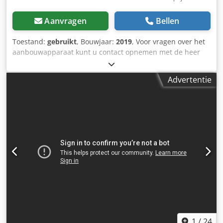
Aanvragen
Bellen
Toestand:
gebruikt
, Bouwjaar:
2019
, Voor vragen over het
aanbouwapparaat kunt u contact opnemen met de heer
Herden (telefoonnummer: ...). Tuchel L-SF 225
sneeuwschuiver / 2.250 mm / bouwjaar: 2019 / op voorraad
Advertentie
en direct leverbaar Prijs: € 2.490,00 exclusief btw / €
2.963,10 inclusief btw - Ruimbreedte (recht/schuin)
225/196 cm - Totale breedte (max. uitval) 235 cm - Gewicht
(zonder bevestigingsplaat) 300 kg - Hoogte 82 cm - Schuine
stand tot 30° Uitrusting: - Hydraulische zijverstelling -
Markeerlichten (LED) In ons magazijn hebben we een zeer
groot assortiment aan verschillende aanbouwapparaten
die direct leverbaar zijn! De heer Herden
(telefoonnummer: ...) staat u graag te woord. Codpfx
Amsznrpqj Usrf Op verzoek doen wij u graag een
financieringsvoorstel. Wij zijn officiële Gierking GMT
verkoop- en servicepartner. Wij zijn officiële OilQuick
verkoop- en servicepartner. Wij zijn officiële Weber MT
verkoop- en servicepartner. Wij zijn officiële Westtech
1
/
24