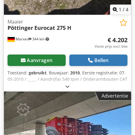
1
/
4
Maaier
Pöttinger
Eurocat 275 H
€ 4.202
Marxen
344 km
Vaste prijs excl. btw
Aanvragen
Bellen
Toestand:
gebruikt
, Bouwjaar:
2010
, Eerste registratie: 07-
05-2010 / _____ / Aandrijfas 540 tpm / Onderarmbouten CAT
II / Hydraulische terugzwaai / Aandrijftoerental 540 tpm /
Trommelmaaier met middenophanging / Credpfx
Advertentie
Aoqrruxjm Uof