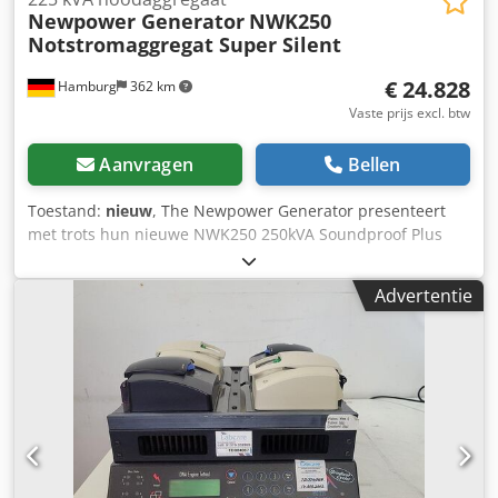
Newpower Generator
NWK250
Notstromaggregat Super Silent
€ 24.828
Hamburg
362 km
Vaste prijs excl. btw
Aanvragen
Bellen
Toestand:
nieuw
, The Newpower Generator presenteert
met trots hun nieuwe NWK250 250kVA Soundproof Plus
serie. Deze generatorsets zijn voorzien van extra
geluidsgordijnen in de cabines, die een geluidsreductie
Advertentie
van 15 procent garanderen ten opzichte van de
standaardserie. De unit is nieuw, compleet inclusief
besturing, dieseltank, uitlaataccu's, elektronische
snelheidsregelaar, AVR, acculader, koelwaterboiler,
stopcontacten, FI-beveiligingsschakelaar. - Versterkte
geluidsisolatie - Extra stille werking - Netbewaking,
netvoeding - Klaar voor onmiddellijk gebruik Technische
specificaties: Model: NWK250 Soundproof Plus back-
upgenerator Fawde Motor Newpower generatorset met