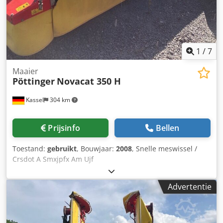
1
/
7
Maaier
Pöttinger
Novacat 350 H
Kassel
304 km
Prijsinfo
Bellen
Toestand:
gebruikt
, Bouwjaar:
2008
, Snelle meswissel /
Crsdot A Smxjpfx Am Ujf
Advertentie