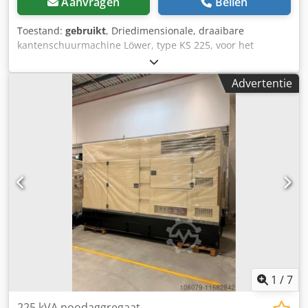
Aanvragen
Bellen
Toestand:
gebruikt
, Driedimensionale, draaibare
kantenschuurmachine Löwer, type KS 225, voor het
nauwkeurig schuren van rechte en gebogen houten
randen. Het lichte ontwerp en de krachtige motor zorgen
Advertentie
voor een gelijkmatig schuurresultaat en een hoge afname.
Ideaal voor kleine timmerwerkplaatsen, meubelproductie
en interieurafwerking. Technische gegevens: - Toepassing:
horizontale rand, horizontaal vlak of verticale schuine kant.
- Schuurbandbreedte: 150 mm - Draaibaar: 90° Cjdpfx
Amezryx Io Ujrf - Motorvermogen: 1 kW
1
/
7
225 kVA noodaggregaat