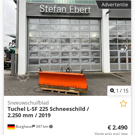
gewicht: 24.700kg, printer, banden: 40%, Duitse machine,
Advertentie
conditie overeenkomstig de leeftijd, direct inzetbaar. Op
verzoek kunnen wij u een lease- of
financieringsaanbieding doen; de heer Mihm (Tel.) helpt u
graag verder. Meer informatie vindt u op onze website.
Fouten en tussentijdse verkoop voorbehouden! Verhuur
mogelijk. = Meer informatie = Neem contact op met Tobias
Ebert voor meer informatie. Cedpfxezpdhzs Am Uorf
1
/
15
Sneeuwschuifblad
Tuchel
L-SF 225 Schneeschild /
2.250 mm / 2019
€ 2.490
Burghaun
347 km
Vaste prijs excl. btw