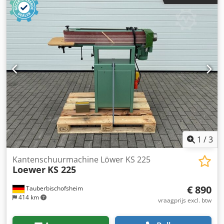
zaaicombinatie, ontworpen voor het nauwkeurig zaaien
van granen en groenbemesters, met de mogelijkheid tot
mesttoediening. Het behoort tot de TERRASEM-serie van
fabrikant Pöttinger. Basisinformatie: Type: Gecombineerde
zaaimachine (zaaibedbereiding + zaaicombinatie)
Bouwjaar: ca. 2021 – heden Toepassing: Conventionele,
minimale bodembewerking en directzaaisystemen Optie:
Zaaien + bemesten (de "DZ"-versie = dubbele trechter /
dubbel systeem) Crodpfx Aey Em H Usm Uof Technische
specificaties: Werkbreedte: 6 m Transportbreedte: 3 m
Aantal rijen: 48 Rijafstand: 12,5 cm Drukwieldiameter: ca.
380 mm Trechterinhoud: tot ca. 5600 l (gesplitst,
bijvoorbeeld 40:60) Benodigd trekkervermogen: ca. 180 –
250 pk
1
/
3
Kantenschuurmachine Löwer KS 225
Loewer
KS 225
€ 890
Tauberbischofsheim
414 km
vraagprijs excl. btw