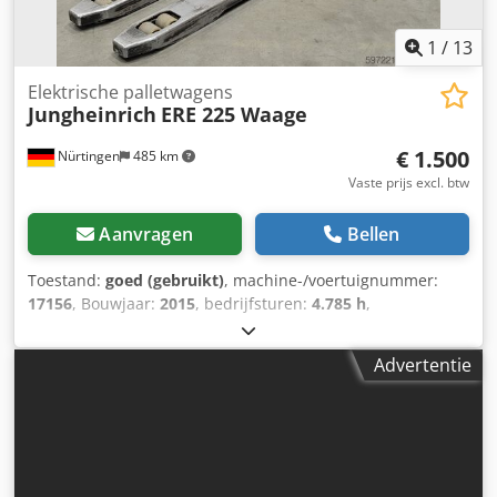
1
/
13
Elektrische palletwagens
Jungheinrich
ERE 225 Waage
€ 1.500
Nürtingen
485 km
Vaste prijs excl. btw
Aanvragen
Bellen
Toestand:
goed (gebruikt)
, machine-/voertuignummer:
17156
, Bouwjaar:
2015
, bedrijfsturen:
4.785 h
,
draagvermogen:
2.500 kg
, hefhoogte:
200 mm
,
ladingzwaartepunt:
600 mm
, brandstoftype:
elektrisch
,
Advertentie
masttype:
overig
, bouwhoogte:
1.380 mm
, vorklengte:
1.150 mm
, totaalgewicht:
787 kg
, 5185004 Credpfx Amjzfdt
Ao Usf Serienummer: 98149020