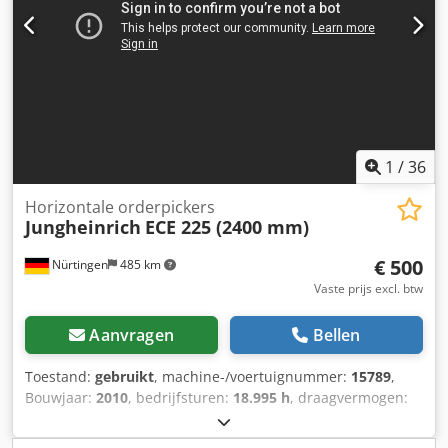
1
/
36
Horizontale orderpickers
Jungheinrich
ECE 225 (2400 mm)
€ 500
Nürtingen
485 km
Vaste prijs excl. btw
Aanvragen
Bellen
Toestand:
gebruikt
, machine-/voertuignummer:
15789
,
Bouwjaar:
2010
, bedrijfsturen:
18.995 h
, draagvermogen:
2.500 kg
, hefhoogte:
200 mm
, ladingzwaartepunt:
1.200
mm
, brandstoftype:
elektrisch
, masttype:
overig
,