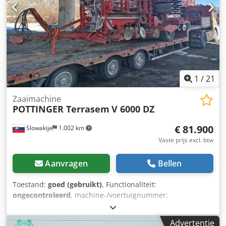
1
/
21
Zaaimachine
POTTINGER Terrasem
V 6000 DZ
€ 81.900
Slowakije
1.002 km
Vaste prijs excl. btw
Aanvragen
Bellen
Toestand:
goed (gebruikt)
, Functionaliteit:
ongecontroleerd
, machine-/voertuignummer:
VBP00065013000009
, Bouwjaar:
2021
, PÖTTINGER
TERRASEM V 6000 DZ is een moderne universele
Advertentie