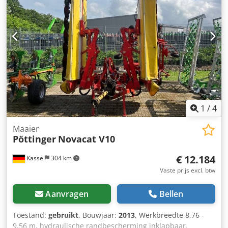
1
/
4
Maaier
Pöttinger
Novacat V10
€ 12.184
Kassel
304 km
Vaste prijs excl. btw
Aanvragen
Bellen
Toestand:
gebruikt
, Bouwjaar:
2013
, Werkbreedte 8,76 -
9,56 m, hydraulische randbescherming inklapbaar,