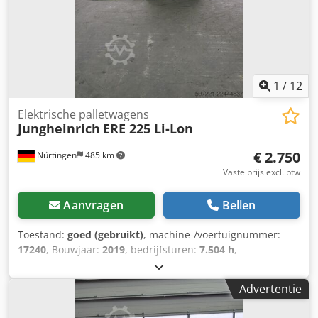
1
/
12
Elektrische palletwagens
Jungheinrich
ERE 225 Li-Lon
€ 2.750
Nürtingen
485 km
Vaste prijs excl. btw
Aanvragen
Bellen
Toestand:
goed (gebruikt)
, machine-/voertuignummer:
17240
, Bouwjaar:
2019
, bedrijfsturen:
7.504 h
,
draagvermogen:
2.500 kg
, hefhoogte:
220 mm
,
brandstoftype:
elektrisch
, masttype:
overig
, bouwhoogte:
Advertentie
1.300 mm
, batterijspanning:
24 V
, vorklengte:
1.200 mm
,
totaalgewicht:
810 kg
, 5227931 Credpfx Aszp T Hgsm Ujf