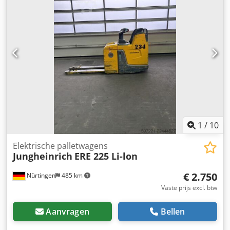
Serienummer: 98231602 Accugegevens: 24V LiB 360Ah,
bouwjaar: 2019
1
/
10
Elektrische palletwagens
Jungheinrich
ERE 225 Li-lon
€ 2.750
Nürtingen
485 km
Vaste prijs excl. btw
Aanvragen
Bellen