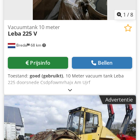
onze showroom in Erlangen. Op meer dan 450 m²
tentoonstellingsruimte vindt u een groot aanbod van
1
/
8
gebruikte en nieuwe compressoren.
Vacuumtank 10 meter
Leba
225 V
Breda
68 km
Prijsinfo
Bellen
Toestand:
goed (gebruikt)
, 10 Meter vacuum tank Leba
225 doorsnede Csdpfowmrhajx Am Ujrf
Advertentie