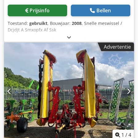
Prijsinfo
Bellen
Toestand:
gebruikt
, Bouwjaar:
2008
, Snelle meswissel /
Dcjdjt A Smxopfx Af Ssk
Advertentie
1
/
4