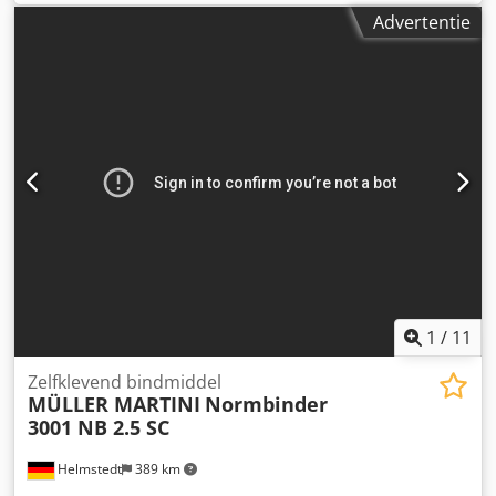
machine: • 15 feeders 210 besturingselementen: • miss en
Advertentie
dubbele blad controle tussenliggende elementen: • spiraal
race weg • endsheet lijmen eenheid 3610 • endsheet
feeder met koudlijm • endsheet dringende eenheid •
jogging element perfect binder: • 35 klemmen • klem
toonhoogte 24" • jogging station • rust tabel • warm smelt
lijmen eenheid van de wervelkolom • cam gecontroleerd •
PVA (koudlijm) wervelkolom lijmen eenheid • warm smelt
lijmen eenheid van kant • gauzing station • S stream cover
feeder • cover scoren van 2 tot en met 6 lijnen • S cover
happen en indrukken van station • soepele vast apparaat
transportband systeem: • transportsysteem 15 meter • 1
curve
1
/
11
Zelfklevend bindmiddel
MÜLLER MARTINI
Normbinder
3001 NB 2.5 SC
Helmstedt
389 km