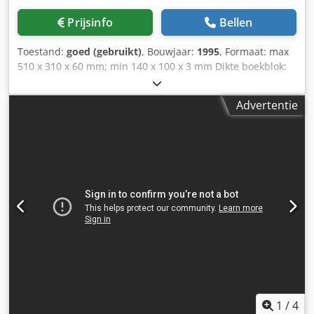
Prijsinfo
Bellen
Toestand:
goed (gebruikt)
, Bouwjaar:
1995
, Formaat: max
510 x 310 x 60 mm; min 140 x 100 x 3 mm Dikte boekblok:
max 60 mm; min 3 mm Omslagformaat: max 642 mm; min
203 mm Uitvoer: max 12.000 c/h Uitrusting
Advertentie
Verzamelmachine - 15 stations - 15 vultrechters 201 S -
Trilelement 3642 Perfecte binder - 23 tangen - Tangsteek
24" - Trilstation - Frees- en opruwstation - Hotmelt
achterlijmunit - Hotmelt zijlijmunit Dodpequuxbjfx Af Sock
- 2 voorsmelters - Shingled omslag invoer - 2e SF-afdekpers
- Aflegapparaat
1
/
4