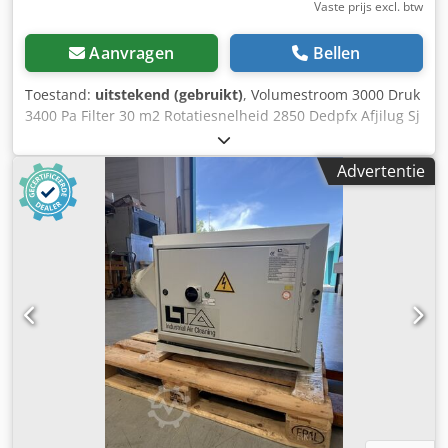
Vaste prijs excl. btw
Aanvragen
Bellen
Toestand:
uitstekend (gebruikt)
, Volumestroom 3000 Druk
3400 Pa Filter 30 m2 Rotatiesnelheid 2850 Dedpfx Afjilug Sj
Ssck
Advertentie