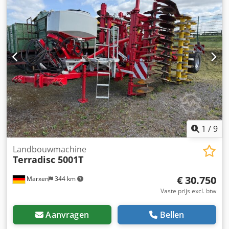
Gebruikt van 1995–2012, ca. 4 uur/dag Optioneel: Ombouw
van PC-besturing naar Siemens S7 met touchscreen
1
/
9
Landbouwmachine
Terradisc 5001T
€ 30.750
Marxen
344 km
Vaste prijs excl. btw
Aanvragen
Bellen