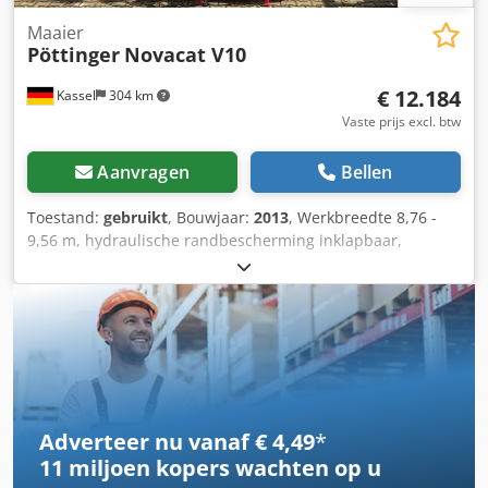
Maaier
Pöttinger
Novacat V10
€ 12.184
Kassel
304 km
Vaste prijs excl. btw
Aanvragen
Bellen
Toestand:
gebruikt
, Bouwjaar:
2013
, Werkbreedte 8,76 -
9,56 m, hydraulische randbescherming inklapbaar,
hydraulische drukregeling, snelwisselsysteem voor
messen, steunpoten, bediening via Power Control, aftakas.
Djdpfx Afjt Sr R Aj Sock
Adverteer nu vanaf € 4,49
*
11 miljoen kopers
wachten op u