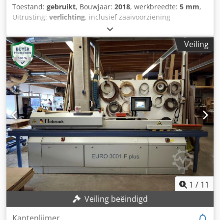
Toestand:
gebruikt
, Bouwjaar:
2018
, werkbreedte:
5 mm
,
Uitrusting:
verlichting
, inclusief zaaivoorziening
Dcodoyahdpspfx Af Sok
Veiling
1
/
11
Veiling beëindigd
Kantenlijmer