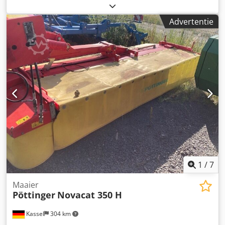
600 ASerial-Nr. 5110176 Dcjdpfxeiiv S Sj Af Ssk Vulhoogte /
Laadhoogte max. 1070mm Vulopening 700 x 500mm
Advertentie
Perskamer 700 x 500 x 900mm Baalformaat / Baalformaat
max. 700 x 500 x 500mm Baalgewicht 40 - 80 kg
Omsnoering / Verticaal binden 2 Online-video-inspectie via
Skype-video Wij verheugen ons op uw bezoek - meer
machines op voorraad Onmiddellijk beschikbaar - Kan
worden geïnspecteerd Op voorraad Emskirchen /
Neurenberg - Kan getest worden
1
/
7
Maaier
Pöttinger
Novacat 350 H
Kassel
304 km