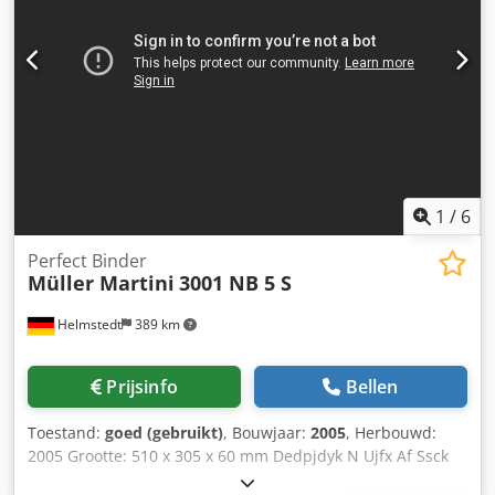
accessoires --niet inbegrepen in de leveringsomvang-- -
PUR lijmpot
1
/
6
Perfect Binder
Müller Martini
3001 NB 5 S
Helmstedt
389 km
Prijsinfo
Bellen
Toestand:
goed (gebruikt)
, Bouwjaar:
2005
, Herbouwd:
2005 Grootte: 510 x 305 x 60 mm Dedpjdyk N Ujfx Af Ssck
Snelheid: 10.000 c/h Uitrusting: het verzamelen van