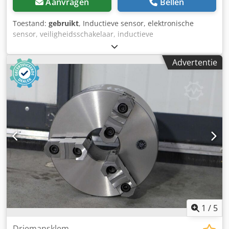
Aanvragen
Bellen
Toestand:
gebruikt
, Inductieve sensor, elektronische
sensor, veiligheidsschakelaar, inductieve
naderingsschakelaar -Fabrikant: efector, inductieve sensor
naderingsschakelaar ongebruikt Ovp -Producttype: ITB
Advertentie
3001-BPOG Dodpfxsm Ui Ipj Af Seck -Aantal: 2x sensor
beschikbaar -Prijs: per stuk -afmeting doos: 150/125/H30
mm -Gewicht: 0,1 kg/karton
1
/
5
Driemansklem