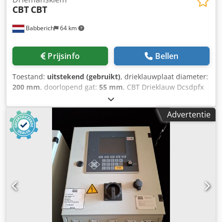
CBT
CBT
Babberich
64 km
Prijsinfo
Bellen
Toestand:
uitstekend (gebruikt)
, drieklauwplaat diameter:
200 mm
, doorlopend gat:
55 mm
, CBT Drieklauw Dcsdpfx
Afozdid Tj Sok
Advertentie