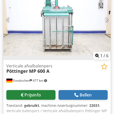
1
/
6
Verticale afvalbalenpers
Pöttinger
MP 600 A
Emskirchen
477 km
Prijsinfo
Bellen
Toestand:
gebruikt
, machine-/voertuignummer:
22031
,
Verticale balenpers / Verticale afvalbalenpers Pöttinger MP