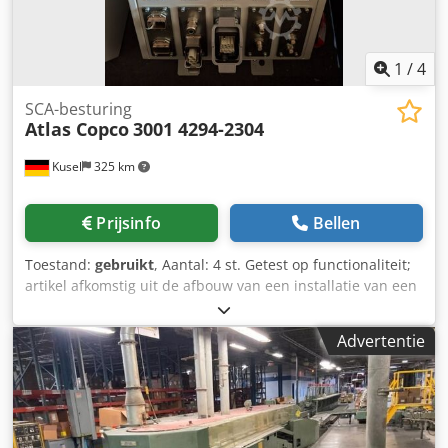
1
/
4
SCA-besturing
Atlas Copco
3001 4294-2304
Kusel
325 km
Prijsinfo
Bellen
Toestand:
gebruikt
, Aantal: 4 st. Getest op functionaliteit;
artikel afkomstig uit de afbouw van een installatie van een
toeleverancier voor de auto-industrie 3001 4294-2304 Atlas
Copco Fabrikant: Atlas Copco Model: 3001 4294-2304
Advertentie
Dcedpszfi Tujfx Af Ssk Component van Atlas Copco,
onderdeel van een SCA-besturings- of verbindingsunit
voor industriële toepassingen. Gebruikt in
geautomatiseerde productieomgevingen, met name in
lijm- en doseertechniek. Ideaal voor vervanging,