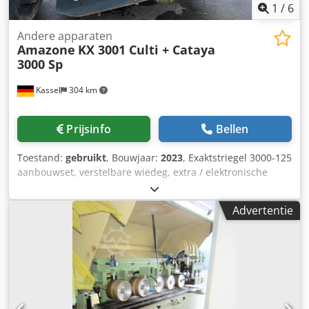
1
/
6
Andere apparaten
Amazone
KX 3001 Culti + Cataya
3000 Sp
Kassel
304 km
Prijsinfo
Bellen
Toestand:
gebruikt
, Bouwjaar:
2023
, Exaktstriegel 3000-125
aanbouwset, verstelbare wiedeg, extra / elektronische
spooraanduiding 3000 AmaDrill 2 voor Cataya, radarsensor
/ internationaal, analoge werkpositie sensor, elektrische
Advertentie
werkgangenschakeling / stuurventiel en hydraulische
werkgangen. Djdpfx Aetgpggef Seck