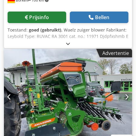
Borken
106 km
Prijsinfo
Bellen
Toestand:
goed (gebruikt)
, Waelz zuiger blower Fabrikant:
Leybold Type: RUVAC RA 3001 cat. no.: 11971 Djdpfxshmb E
Hs Af Seck Status: Gereviseerd Garantie: 12 maanden
Advertentie