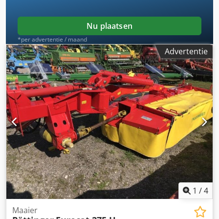
Nu plaatsen
*per advertentie / maand
Advertentie
1
/
4
Maaier