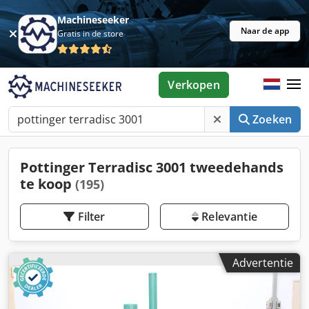
Machineseeker
Naar de app
Gratis in de store
Verkopen
Zoeken
Pottinger Terradisc 3001 tweedehands
te koop
(195)
Filter
Relevantie
Advertentie