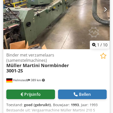
onderhoud of uitbreiding van bestaande Atlas Copco-
installaties.
1
/
10
Binder met verzamelaars
(samenstelmachines)
Müller Martini
Normbinder
3001-2S
Helmstedt
389 km
Prijsinfo
Bellen
Toestand:
goed (gebruikt)
, Bouwjaar:
1993
, Jaar: 1993
Bestaande uit: Vergaarmachine Müller Martini 210 S