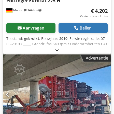
Pöttinger
Eurocat 275 H
€ 4.202
Marxen
344 km
Vaste prijs excl. btw
Aanvragen
Bellen
Toestand:
gebruikt
, Bouwjaar:
2010
, Eerste registratie: 07-
05-2010 / _____ / Aandrijfas 540 tpm / Onderarmbouten CAT
II / Hydraulische terugzwaai / Aandrijftoerental 540 tpm /
Trommelmaaier met middenophanging / Dedpfx Afjqrruxe
Advertentie
Sock