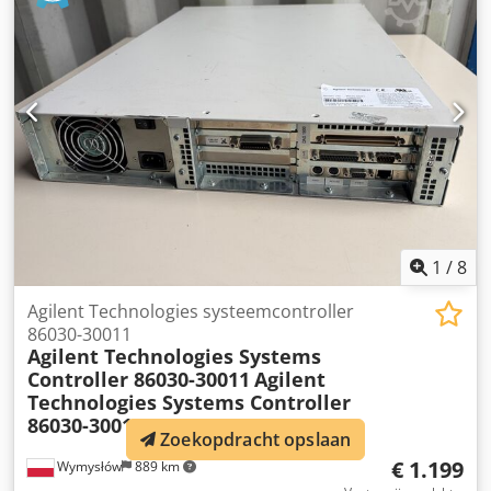
golfbanen en grote gazons. Het Super 300-model staat
bekend om zijn stevige constructie en hoge prestaties.
Technische gegevens: * Fabrikant: Bohm Wiedenmann
GmbH * Model: Super 300 1.5 * Bouwjaar: 1998 *
Werkbreedte: 1,5 m * Toelaatbaar totaal gewicht: 1450 kg
Dsdpfx Aozmhz Tsf Seck * Toelaatbare asbelasting: 1250 kg
* Toelaatbare druk op de trekhaak: 200 kg * Maximale
transportsnelheid: 40 km/u * Aftakas * Grote opvangbak *
Hydraulische bediening De machine vertoont visueel
normale gebruikssporen die overeenkomen met de
leeftijd. Hij wordt verkocht in precies de staat waarin hij op
de foto's te zien is.
1
/
8
Agilent Technologies systeemcontroller
86030-30011
Agilent Technologies Systems
Controller 86030-30011
Agilent
Technologies Systems Controller
86030-30011
Zoekopdracht opslaan
€ 1.199
Wymysłów
889 km