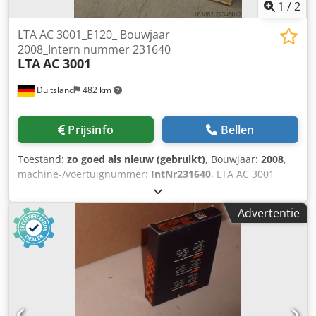
1
/
2
LTA AC 3001_E120_ Bouwjaar
2008_Intern nummer 231640
LTA
AC 3001
Duitsland
482 km
Prijsinfo
Bellen
Toestand:
zo goed als nieuw (gebruikt)
, Bouwjaar:
2008
,
machine-/voertuignummer:
IntNr231640
, LTA AC 3001
_E120 Traploos regelbare ventilator (0-10V bij de 230V-
variant) • Laag energieverbruik dankzij filterelementen met
Advertentie
minimale drukval en energiezuinige ventilator •
Filtratiestadia voor het afscheiden van koelvloeïstofnevel •
Mechanisch vaste deeltjesfilter • Geschikt voor
olie-/emulsie nevel • Hoogspanningsgenerator met twee
voorgeprogrammeerde spanningsniveaus • Directe
montage op de machine is mogelijk • Afscheidingsgraad tot
99% - Afmetingen (L x B x H): 1130 x 625 x 610 mm -