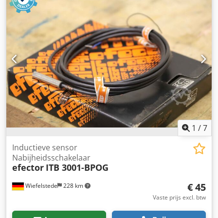
1
/
7
Inductieve sensor
Nabijheidsschakelaar
efector
ITB 3001-BPOG
€ 45
Wiefelstede
228 km
Vaste prijs excl. btw