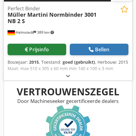
Perfect Binder
Müller Martini
Normbinder 3001
NB 2 S
Helmstedt
389 km
Prijsinfo
Bellen
Bouwjaar:
2015
, Toestand:
goed (gebruikt)
, Herbouw: 2015
Maat: max 510 x 305 x 60 mm min 140 x 100 x 3 mm
Dekkingsgrootte: max. 640 mm min 203 mm Snelheid max:
10.000 c/h Uitrusting verzamelmachine: 18
aanvoertoestellen 210 Besturingselementen: missende en
VERTROUWENSZEGEL
dubbele plaatcontrole Dcjdpod Afayofx Af Sek
tussenliggende elementen: spiraalvormige race weg
Door Machineseeker gecertificeerde dealers
jogging-element perfect bindmiddel: 20 klemmen
klemsteek 24" frees- en opruwstation hotmelt
ruggengraatlijmmachine hotmeltzijde lijmeenheid 2
premelters S-stroomafsluiter S dekkingsknipper- en
persstation