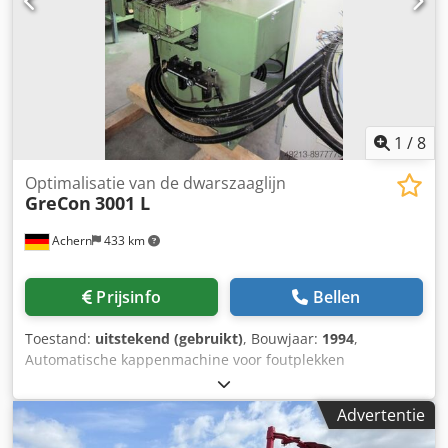
1
/
8
Optimalisatie van de dwarszaaglijn
GreCon
3001 L
Achern
433 km
Prijsinfo
Bellen
Toestand:
uitstekend (gebruikt)
, Bouwjaar:
1994
,
Automatische kappenmachine voor foutplekken
Linksmodel Herkenning van markeringen Onder-tafel
afkortzaag Houtdoorsnedes zie zaagdiagram Max.
Advertentie
houtbreedte: 300 mm Max. houtdikte: 90 mm Dcedpfx
Afekv Untj Sek Zaagvermogen: 7,5 kW Voeding: 6,9 kW