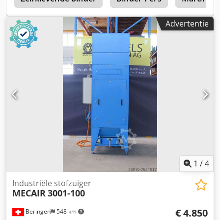
(zaaibedbereiding + zaaicombinatie) Bouwjaar: ca. 2021 –
heden Toepassing: Conventionele, minimale
Advertentie
bodembewerking en directzaaisystemen Optie: Zaaien +
bemesten (de "DZ"-versie = dubbele trechter / dubbel
systeem) Technische specificaties: Werkbreedte: 6 m
Transportbreedte: 3 m Aantal rijen: 48 Rijafstand: 12,5 cm
Drukwieldiameter: ca. 380 mm Trechterinhoud: tot ca.
5600 l (gesplitst, bijvoorbeeld 40:60) Benodigd
trekkervermogen: ca. 180 – 250 pk
1
/
4
Industriële stofzuiger
MECAIR
3001-100
€ 4.850
Beringen
548 km