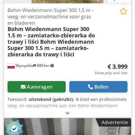
Bohm Wiedenmann Super 300 1,5 m –
veeg- en verzamelmachine voor gras
en bladeren
Bohm Wiedenmann Super 300
1.5 m – zamiatarko-zbierarka do
trawy i liści
Bohm Wiedenmann
Super 300 1.5 m – zamiatarko-
zbierarka do trawy i liści
€ 3.999
Wymysłów
889 km
Vaste prijs excl. btw
Aanvragen
Bellen
Toestand:
uitstekend (gebruikt)
, Ik bied een professionele
veeg- en opraapmachine aan, een Bohm Wiedenmann
Super 300 met een werkbreedte van 1,5 m. Deze machine
is ontworpen voor het oprapen van gemaaid gras,
Advertentie
bladeren, takken, vilt na het doorprikken van de gazon en
ander vuil van groene gebieden, sportvelden, parken,