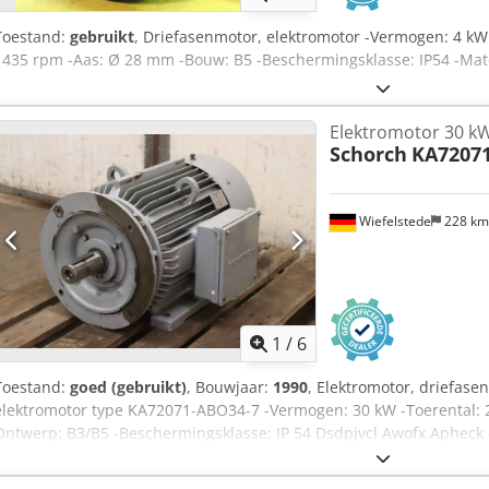
Toestand:
gebruikt
, Driefasenmotor, elektromotor -Vermogen: 4 k
1435 rpm -Aas: Ø 28 mm -Bouw: B5 -Beschermingsklasse: IP54 -Mat
Elektromotor 30 k
Schorch
KA7207
Wiefelstede
228 k
1
/
6
Toestand:
goed (gebruikt)
, Bouwjaar:
1990
, Elektromotor, driefase
elektromotor type KA72071-ABO34-7 -Vermogen: 30 kW -Toerental: 
Ontwerp: B3/B5 -Beschermingsklasse: IP 54 Dsdpjvcl Awofx Apheck
Gewicht: 244 kg