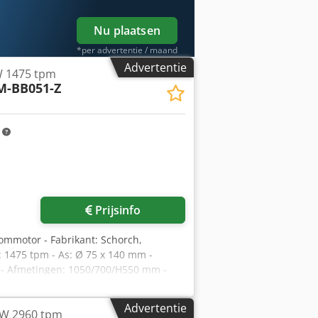
Nu plaatsen
*per advertentie / maand
Advertentie
W 1475 tpm
M-BB051-Z
m
Prijsinfo
oommotor - Fabrikant: Schorch,
 1475 tpm - As: Ø 75 x 140 mm -
k - Afmetingen: 1050/700/H550 mm -
Advertentie
kW 2960 tpm