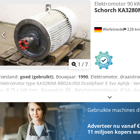
Elektromotor 90 k
Schorch
KA3280
Wiefelstede
228 k
1
/
7
Toestand:
goed (gebruikt)
, Bouwjaar:
1990
, Elektromotor, draaistr
elektromotor type KA3280M-BB024-050 Dcedpfxeir E Svo Aphjk - Ver
As: Ø 75 x 140 mm - Bouwwijze: B5 - Beschermingsklasse: IP 54 - Aan
stuk - Afmetingen: 1050/700/H550 mm - Gewicht: 688 kg/stuk.
Gebruikte machines d
Adverteer nu vanaf €
11 miljoen kopers
wa