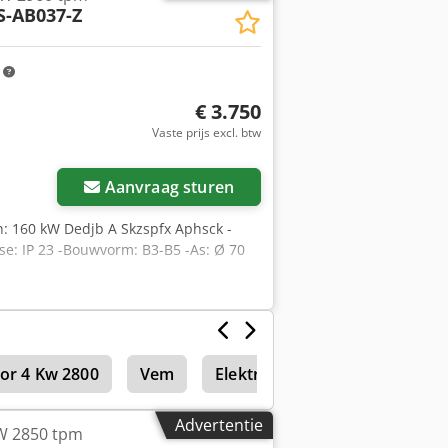
-AB037-Z
m
€ 3.750
Vaste prijs excl. btw
Aanvraag sturen
n: 160 kW Dedjb A Skzspfx Aphsck -
se: IP 23 -Bouwvorm: B3-B5 -As: Ø 70
tor 4 Kw 2800
Vem
Elektromotor
Elektrisch
Advertentie
kW 2850 tpm