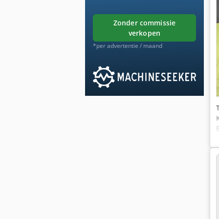
zonder commissie
verkopen
*per advertentie / maand