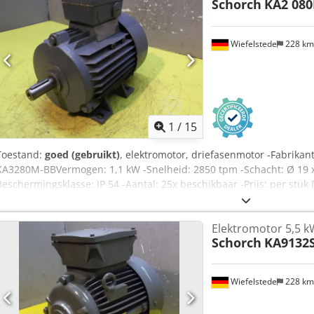
Schorch
KA2 08
Wiefelstede
228 k
1
/
15
Toestand:
goed (gebruikt)
, elektromotor, driefasenmotor -Fabrikan
KA3280M-BBVermogen: 1,1 kW -Snelheid: 2850 tpm -Schacht: Ø 19 
Beschermingsklasse: IP 54 -Aantal: 25x beschikbaar -Prijs: per stu
275/156/H205 mm -Gewicht: 10 kg
Elektromotor 5,5 
Schorch
KA9132S
Wiefelstede
228 k