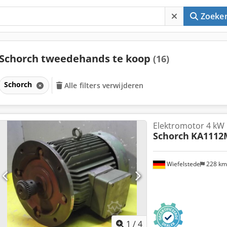
Zoeke
Schorch tweedehands te koop
(16)
Schorch
Alle filters verwijderen
Elektromotor 4 kW
Schorch
KA1112
Wiefelstede
228 k
1
/
4