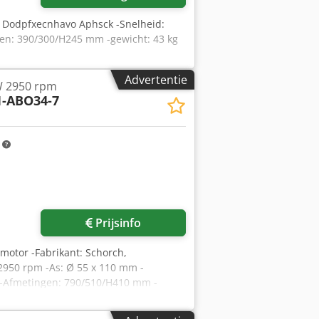
W Dodpfxecnhavo Aphsck -Snelheid:
en: 390/300/H245 mm -gewicht: 43 kg
Advertentie
W 2950 rpm
1-ABO34-7
m
Prijsinfo
nmotor -Fabrikant: Schorch,
2950 rpm -As: Ø 55 x 110 mm -
 -Afmetingen: 790/510/H410 mm -