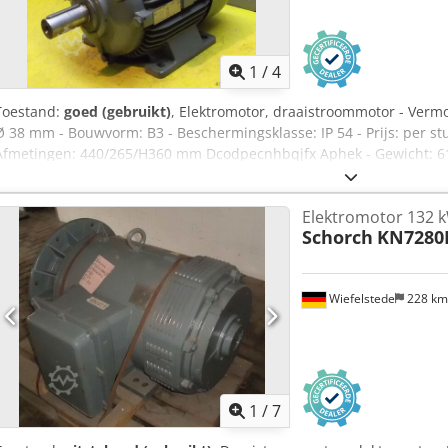
1
/
4
Toestand:
goed (gebruikt)
, Elektromotor, draaistroommotor - Vermo
Ø 38 mm - Bouwvorm: B3 - Beschermingsklasse: IP 54 - Prijs: per stu
Afmetingen: 440/265/H360 mm Dcodpecnhbqjfx Aphek - Gewicht: 6
Elektromotor 132 
Schorch
KN7280
Wiefelstede
228 k
1
/
7