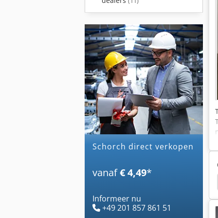
dealers
(11)
schorch direct verkopen
vanaf
€ 4,49
*
Synchrone Spindel
Elektromotor
Siemens
Informeer nu
+49 201 857 861 51