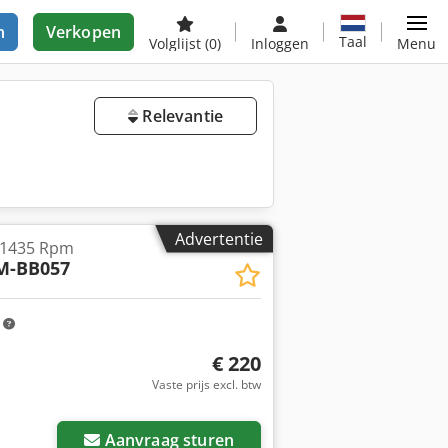
n
Verkopen
Taal
Volglijst
(0)
Inloggen
Menu
Relevantie
Advertentie
 1435 Rpm
M-BB057
m
€ 220
Vaste prijs excl. btw
Aanvraag sturen