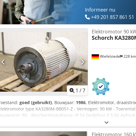
Informeer nu
+49 201 857 861 51
Elektromotor 90 k
Schorch
KA3280
Wiefelstede
228 k
1
/
7
Toestand:
goed (gebruikt)
, Bouwjaar:
1986
, Elektromotor, draaistr
elektromotor type KA3280M-BB051-Z - Vermogen: 90 kW - Toerental:
Bouwvorm: B5 - Beschermingsklasse: IP 54 Dedpfxsir E S Ds Aphsc
Gewicht: 692 kg
Elektromotor 160 