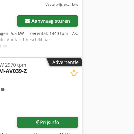
Vaste prijs excl. btw
Aanvraag sturen
gen: 5,5 kW - Toerental: 1440 tpm - As:
k - Aantal: 1 beschikbaar -
1 kg
Advertentie
kW 2970 tpm
M-AV039-Z
m
Prijsinfo