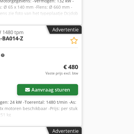
-Motorgegevens: -Vermogen: 132 kW -
s: Ø 65 x 140 mm -Flens: Ø 660 mm -
ns zie foto van het typeplaatje Dcjdob
Advertentie
W 1480 tpm
-BA014-Z
m
€ 480
Vaste prijs excl. btw
Aanvraag sturen
en: 24 kW -Toerental: 1480 t/min -As:
x motoren beschikbaar -Prijs: per stuk
51 kg
Advertentie