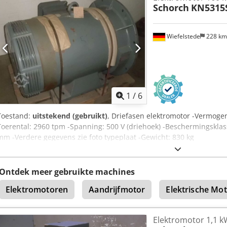
Schorch
KN5315S
Wiefelstede
228 k
1
/
6
Toestand:
uitstekend (gebruikt)
, Driefasen elektromotor -Vermoge
Toerental: 2960 tpm -Spanning: 500 V (driehoek) -Beschermingsklas
mm -Verdere gegevens zie foto typeplaat -Gewicht: 830 kg
Ontdek meer gebruikte machines
Elektromotoren
Aandrijfmotor
Elektrische Mo
Elektromotor 1,1 