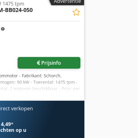
Advertentie
W 1475 tpm
M-BB024-050
m
Prijsinfo
oommotor - Fabrikant: Schorch,
mogen: 90 kW - Toerental: 1475 tpm -
tal: 2 motoren beschikbaar - Prijs: per
irect verkopen
 4,49
*
chten op u