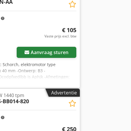
0N-AA
m
€ 105
Vaste prijs excl. btw
Aanvraag sturen
t: Schorch, elektromotor type
x 40 mm -Ontwerp: B3 -
k Dcodpfxedlbb Is Aphjk -Afmetingen:
Advertentie
kW 1440 tpm
-BB014-820
m
€ 250