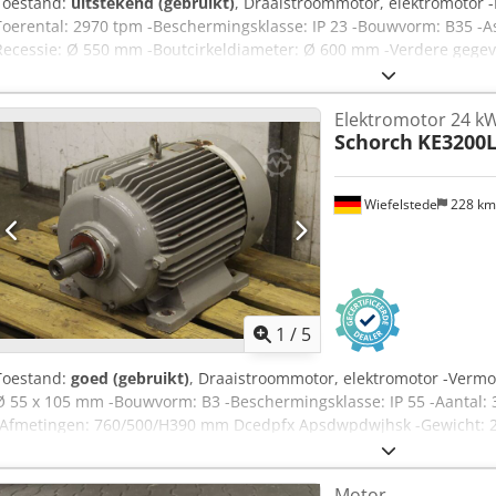
Toestand:
uitstekend (gebruikt)
, Draaistroommotor, elektromotor 
Toerental: 2970 tpm -Beschermingsklasse: IP 23 -Bouwvorm: B35 -A
Recessie: Ø 550 mm -Boutcirkeldiameter: Ø 600 mm -Verdere gegeve
A Slbspfx Aphjk -Gewicht: 660 kg
Elektromotor 24 k
Schorch
KE3200L
Wiefelstede
228 k
1
/
5
Toestand:
goed (gebruikt)
, Draaistroommotor, elektromotor -Vermog
Ø 55 x 105 mm -Bouwvorm: B3 -Beschermingsklasse: IP 55 -Aantal: 3
-Afmetingen: 760/500/H390 mm Dcedpfx Apsdwpdwjhsk -Gewicht: 2
Motor