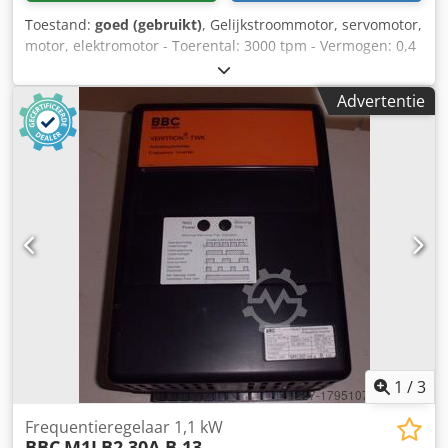
Toestand:
goed (gebruikt)
, Gelijkstroommotor, servomotor,
motor, elektromotor - Toerental: 3000 tpm - Vermogen: 0,4
kW - Spanning: 65 V - Bouwvorm: B14 Dkjdpfx Asb Ilxgjb Djr
- Asdiameter: Ø 14 mm - Afmetingen: 210/160/H160 mm -
Advertentie
Gewicht: 6 kg
1
/
3
Frequentieregelaar 1,1 kW
BBC
M1LB2 30A B 13