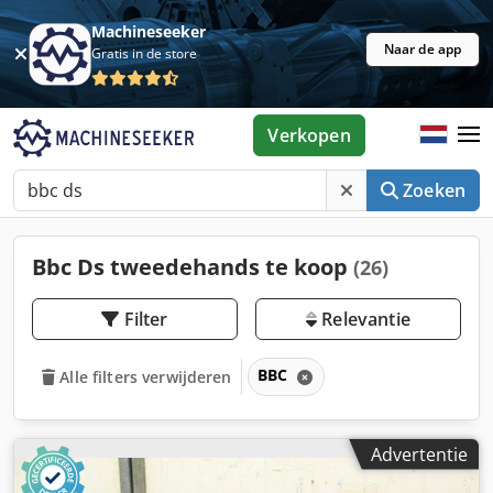
Machineseeker
Naar de app
Gratis in de store
Verkopen
Zoeken
Bbc Ds tweedehands te koop
(26)
Filter
Relevantie
BBC
Alle filters verwijderen
Advertentie