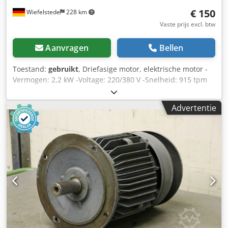
€ 150
Wiefelstede
228 km
Vaste prijs excl. btw
Aanvragen
Bellen
Toestand:
gebruikt
, Driefasige motor, elektrische motor -
Vermogen: 2,2 kW -Voltage: 220/380 V -Snelheid: 915 tpm
Dsdpfx Asd Rhdxjb Djkr -As: Ø 34/28 mm -Lengte as:
120/60 mm -Opbouw: B3 -Beschermingsklasse: IP 55 -
Advertentie
Afmetingen: 495/240/H275 mm -Gewicht: 28 kg