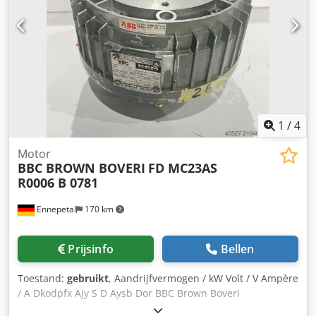
1
/
4
Motor
BBC BROWN BOVERI
FD MC23AS
R0006 B 0781
Ennepetal
170 km
Prijsinfo
Bellen
Toestand:
gebruikt
, Aandrijfvermogen / kW Volt / V Ampère
/ A Dkodpfx Ajy S D Aysb Dor BBC Brown Boveri
schijfankermotor FD MC23AS R0006 B 0781 SERVOMOTOR