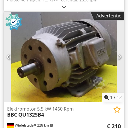
Dkodpfocwqd Eex Ab Dor - Opvoerhoeveelheid: niet
vermeld - Aansluiting aanvoerleiding: 90 mm - Aansluiting
Advertentie
persleiding: 79 mm - Afmetingen: 360/240/H370 mm -
Gewicht: 31 kg
1
/
12
Elektromotor 5,5 kW 1460 Rpm
BBC
QU132SB4
€ 210
Wiefelstede
228 km