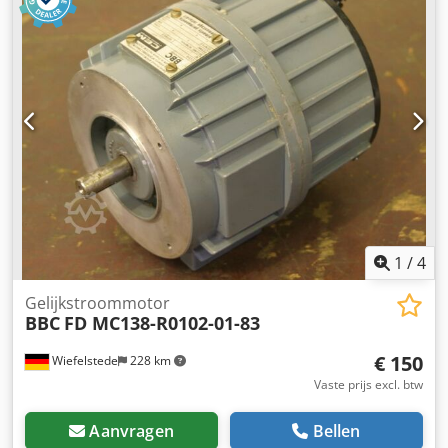
mespatroonlastscheidingsschakelaar -Fabrikant: BBC,
mespatroonlastscheidingsschakelaar 400 A -Type: SLP2 -
Aantal: 1x lastscheider beschikbaar -Afmetingen:
320/250/H140 mm Dsdpfx Ajyf D A Ejb Djkr -Gewicht: 4,4 kg
1
/
4
Gelijkstroommotor
BBC
FD MC138-R0102-01-83
€ 150
Wiefelstede
228 km
Vaste prijs excl. btw
Aanvragen
Bellen