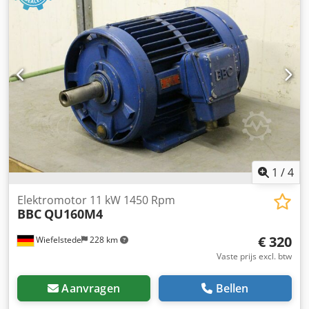
1
/
4
Elektromotor 11 kW 1450 Rpm
BBC
QU160M4
€ 320
Wiefelstede
228 km
Vaste prijs excl. btw
Aanvragen
Bellen