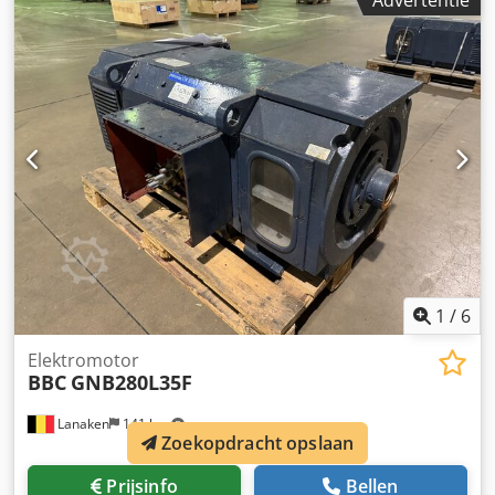
Advertentie
GN180L35F Bouw: IM1001-B3 Norm: IC 06 Dsdexhdu Sspfx
Ab Dekr Op. Class: S1 Ingangsspanning 520 V
Ingangsstroom: 146 A Ingangsstroom Ufield: 220 V
Ingangsspanning Ifield: 7,4 A Power Pn KW: 69,2 KW RPM:
1628
1
/
6
Elektromotor
BBC
GNB280L35F
Lanaken
141 km
Zoekopdracht opslaan
Prijsinfo
Bellen