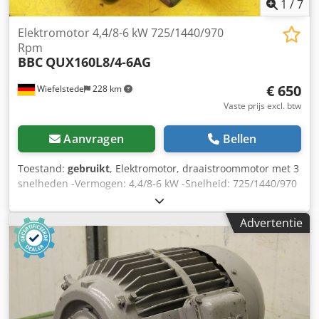
1
/
7
Elektromotor 4,4/8-6 kW 725/1440/970
Rpm
BBC
QUX160L8/4-6AG
€ 650
Wiefelstede
228 km
Vaste prijs excl. btw
Aanvragen
Bellen
Toestand:
gebruikt
, Elektromotor, draaistroommotor met 3
snelheden -Vermogen: 4,4/8-6 kW -Snelheid: 725/1440/970
tpm -stokwisseling -Aas: Ø 42 mm -Bouw: B3 Dsdjctyqfspfx
Ab Dskr -Beschermingsklasse: IP 44 -Prijs: per stuk -Aantal:
Advertentie
2x beschikbaar -Maten: 650/440/H320 mm -gewicht: 140 kg