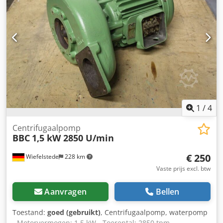
1
/
4
Centrifugaalpomp
BBC
1,5 kW 2850 U/min
€ 250
Wiefelstede
228 km
Vaste prijs excl. btw
Aanvragen
Bellen
Toestand:
goed (gebruikt)
, Centrifugaalpomp, waterpomp
- Motorvermogen: 1,5 kW - Toerental: 2850 tpm