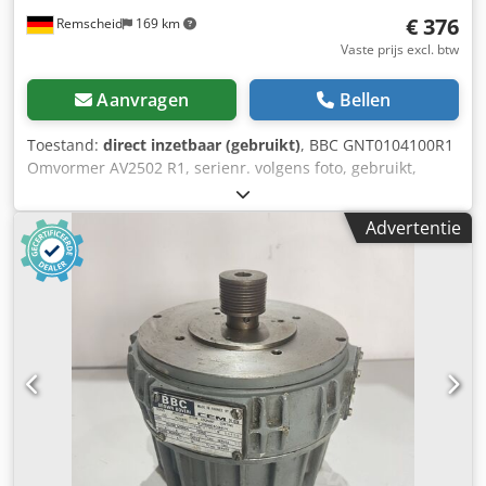
€ 376
Remscheid
169 km
Vaste prijs excl. btw
Aanvragen
Bellen
Toestand:
direct inzetbaar (gebruikt)
, BBC GNT0104100R1
Omvormer AV2502 R1, serienr. volgens foto, gebruikt,
normale gebruikssporen, 100% functioneel Dsdpfx Absi D
T Inj Dokr
Advertentie