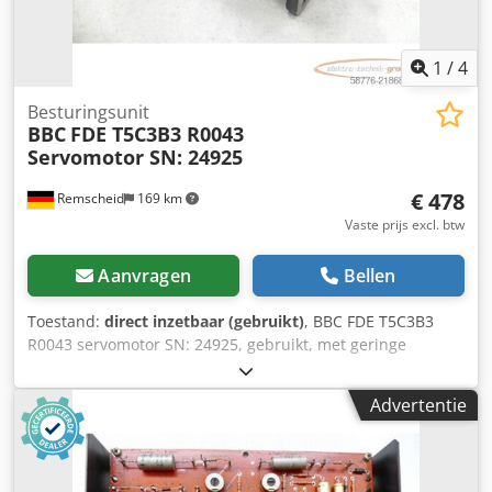
1
/
4
Besturingsunit
BBC
FDE T5C3B3 R0043
Servomotor SN: 24925
€ 478
Remscheid
169 km
Vaste prijs excl. btw
Aanvragen
Bellen
Toestand:
direct inzetbaar (gebruikt)
, BBC FDE T5C3B3
R0043 servomotor SN: 24925, gebruikt, met geringe
gebruikssporen, 100% functioneel, levering volgens foto's
Dkedpfjy Nn Ihox Ab Dor
Advertentie