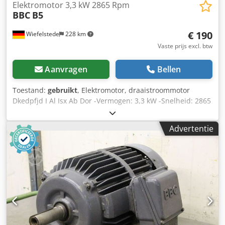
Elektromotor 3,3 kW 2865 Rpm
BBC
B5
€ 190
Wiefelstede
228 km
Vaste prijs excl. btw
Aanvragen
Bellen
Toestand:
gebruikt
, Elektromotor, draaistroommotor
Dkedpfjd I Al Isx Ab Dor -Vermogen: 3,3 kW -Snelheid: 2865
rpm -Aas: Ø 28 x 55 mm -Bouw: B5 -Beschermingsklasse: IP
33 -Maten: 445/295/H250 mm -gewicht: 31 kg
Advertentie