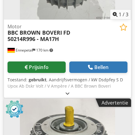
1
/
3
Motor
BBC BROWN BOVERI
FD
50214R996 - MA17H
Ennepetal
170 km
Prijsinfo
Bellen
Toestand:
gebruikt
, Aandrijfsvermogen / kW Dsdpfey S D
Upox Ab Dskr Volt / V Ampère / A BBC Brown Boveri
schijfmotor FD 50214R996 - MA17H SERVOMOTOR Code: FD
50214R996 Type: MA17H
Advertentie