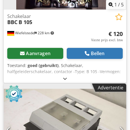
1
/
5
Schakelaar
BBC
B 105
€ 120
Wiefelstede
228 km
Vaste prijs excl. btw
Aanvragen
Bellen
Toestand:
goed (gebruikt)
, Schakelaar,
halfgeleiderschakelaar, contactor -Type: B 105 -Vermogen:
220 V AC 22 kW -Aantal: 3 stuks op voorraad -Prijs: per stuk
-Gewicht per pakket: 3 kg Djdpfx Abob A Nwqs Dskr
Advertentie