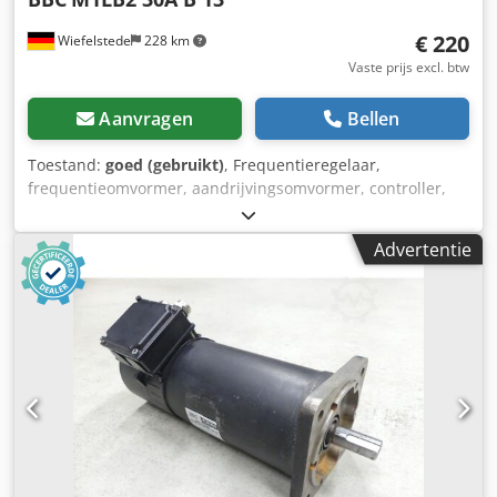
€ 220
Wiefelstede
228 km
Vaste prijs excl. btw
Aanvragen
Bellen
Toestand:
goed (gebruikt)
, Frequentieregelaar,
frequentieomvormer, aandrijvingsomvormer, controller,
toerentalregelaar -Ingang: E220 V +/-10% 50/60 Hz Djdpjb A
Hbdjfx Ab Djkr -Uitgang: D20-220 V 2,5-120 Hz 4,2 A 1,5 kVA
Advertentie
-Gewicht: 6 kg