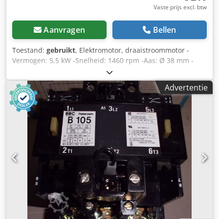
Vaste prijs excl. btw
Aanvragen
Bellen
Toestand:
gebruikt
, Elektromotor, draaistroommotor -
Vermogen: 5,5 kW -Snelheid: 1460 rpm -Aas: Ø 38 mm -
Bouw: B3 -Beschermingsklasse: IP 33 -Prijs: per stuk -
Aantal: 3x beschikbaar -Maten: 460/320/H260 mm
Advertentie
Djdpecncq Usfx Ab Dskr -gewicht: 58 kg