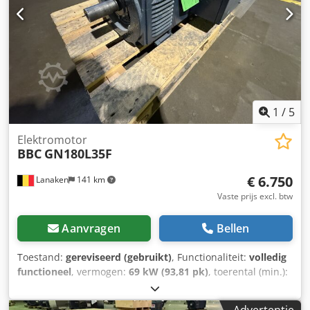
1
/
5
Elektromotor
BBC
GN180L35F
€ 6.750
Lanaken
141 km
Vaste prijs excl. btw
Aanvragen
Bellen
Toestand:
gereviseerd (gebruikt)
, Functionaliteit:
volledig
functioneel
, vermogen:
69 kW (93,81 pk)
, toerental (min.):
1.628 rpm
, ingangsspanning:
520 V
, ingangsstroom:
146 A
,
beschermingstype (IP-code):
IP23
, ABB DC motor Type: