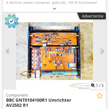
A Veritron power converter, gebruikt, 100 % functioneel
Dodpfx Asi D Tqueb Djkr
Advertentie
1
/
5
Component
BBC
GNT0104100R1 Umrichter
AV2502 R1