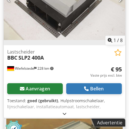
1
/
8
Lastscheider
BBC
SLP2 400A
€ 95
Wiefelstede
228 km
Vaste prijs excl. btw
Aanvragen
Bellen
Toestand:
goed (gebruikt)
, Hulpstroomschakelaar,
lijnschakelaar, installatieautomaat, lastscheider,
lastscheidingsschakelaar, vermogensschakelaar,
vermogensscheider, hulpschakelaar, hoofdschakelaar,
Advertentie
scheidingsschakelaar, mespatroonlastscheider,