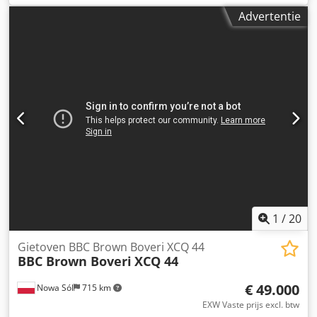
Code: FD MC23AS R0006 B 0781
Advertentie
1
/
20
Gietoven BBC Brown Boveri XCQ 44
BBC Brown Boveri
XCQ 44
€ 49.000
Nowa Sól
715 km
EXW Vaste prijs excl. btw