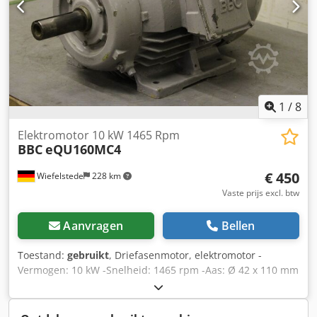
1
/
8
Elektromotor 10 kW 1465 Rpm
BBC
eQU160MC4
€ 450
Wiefelstede
228 km
Vaste prijs excl. btw
Aanvragen
Bellen
Toestand:
gebruikt
, Driefasenmotor, elektromotor -
Vermogen: 10 kW -Snelheid: 1465 rpm -Aas: Ø 42 x 110 mm
-Bouw: B3 -Beschermingsklasse: IP 33 -Aantal: 2x
beschikbaar -Prijs: per stuk -Maten: 595/400/H315 mm -
gewicht: 109 kg Dkedpfxsd Iy Nxo Ab Dor