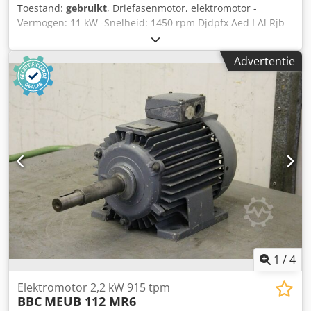
Toestand:
gebruikt
, Driefasenmotor, elektromotor -
Vermogen: 11 kW -Snelheid: 1450 rpm Djdpfx Aed I Al Rjb
Dskr -Aas: Ø 42 x 110 mm -Bouw: B3 -Beschermingsklasse:
IP 33 -Maten: 600/400/H320 mm -gewicht: 123 kg
Advertentie
1
/
4
Elektromotor 2,2 kW 915 tpm
BBC
MEUB 112 MR6