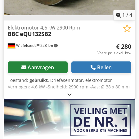
1
/
4
Elektromotor 4,6 kW 2900 Rpm
BBC
eQU132SB2
€ 280
Wiefelstede
228 km
Vaste prijs excl. btw
Aanvragen
Bellen
Toestand:
gebruikt
, Driefasenmotor, elektromotor -
Vermogen: 4,6 kW -Snelheid: 2900 rpm -Aas: Ø 38 x 80 mm
-Bouw: B5 -Beschermingsklasse: IP 33 -Maten:
470/340/H300 mm Dksdpjd I Al Dofx Ab Dsr -gewicht: 57 kg