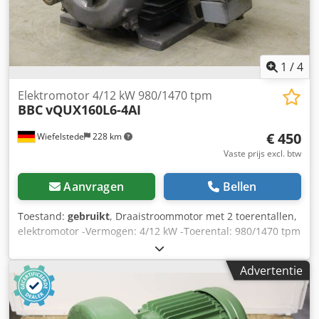
1
/
4
Elektromotor 4/12 kW 980/1470 tpm
BBC
vQUX160L6-4AI
€ 450
Wiefelstede
228 km
Vaste prijs excl. btw
Aanvragen
Bellen
Toestand:
gebruikt
, Draaistroommotor met 2 toerentallen,
elektromotor -Vermogen: 4/12 kW -Toerental: 980/1470 tpm
-As: Ø 42 x 110 mm -Bouwvorm: B3 -Poolschakelbaar -
Beschermingsklasse: IP 44 -Afmetingen: 630/460/H320 mm
Advertentie
-Gewicht: 129 kg Dodpfx Asd I Altob Dekr