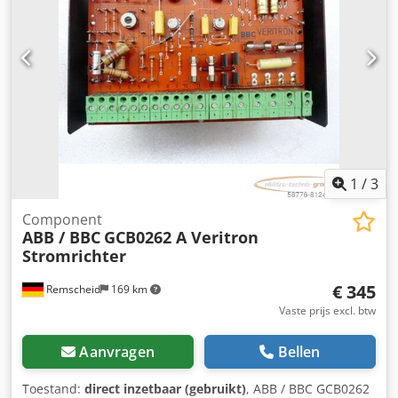
1
/
3
Component
ABB / BBC
GCB0262 A Veritron
Stromrichter
€ 345
Remscheid
169 km
Vaste prijs excl. btw
Aanvragen
Bellen
Toestand:
direct inzetbaar (gebruikt)
, ABB / BBC GCB0262