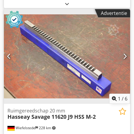
gangbare zeefmachines zoals Doppstadt SM518 / SM618 /
SM620 / SM720 / Terra Select T5-T7, Komptech Maxx,
Advertentie
Mustang, Nemus, Cribus Pronar 18.47, 20.55 en andere
Cfhql02lmx - Vervaardigd volgens uw specificaties: -
Segmenten met gaten vanaf 2 mm mogelijk - eenvoudig
verwisselen van de zeefsegmenten - Verschillende
segmenten mogelijk binnen één trommel Cedpfx Abovnl
Tyoujha - kleinste bruggen - Hardox-segmenten - gelaste
spiraal - in diverse draaddiktes - korte levertijden Veel
zeeftrommels op voorraad
1
/
6
Ruimgereedschap 20 mm
Hasseay Savage
11620 J9 HSS M-2
Wiefelstede
228 km