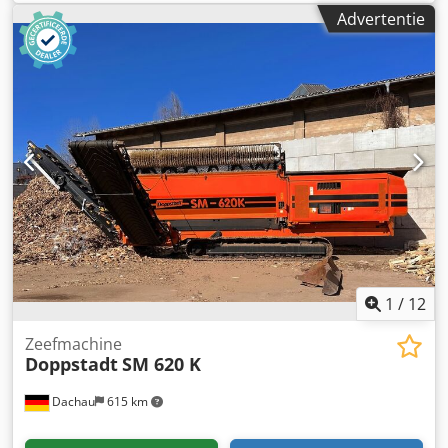
Defx Abusha Lengte van de trommel: 5,50 m Diameter van
Advertentie
de trommel: 2,00 m Grootte van de trommelopeningen: in
overleg te bepalen.
1
/
12
Zeefmachine
Doppstadt
SM 620 K
Dachau
615 km