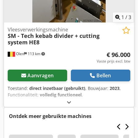
1
/
3
Vleesverwerkingsmachine
SM - Tech kebab divider + cutting
system
HE8
€ 96.000
Olen
113 km
Vaste prijs excl. btw
Aanvragen
Bellen
Toestand:
direct inzetbaar (gebruikt)
, Bouwjaar:
2023
,
Functionaliteit:
volledig functioneel
,
machine-/voertuignummer:
100
, ingangsspanning:
400 V
,
spoorbreedte:
660 mm
, type ingangsstroom:
driefasig
,
vermogen:
0,4 kW (0,54 pk)
, ingangsfrequentie:
50 Hz
,
Ontdek meer gebruikte machines
elektrische zekering:
16 A
, Productverdeler met 8
uitgangen en snijsysteem voor kebabstroken Te koop
aangeboden: complete stand-alone