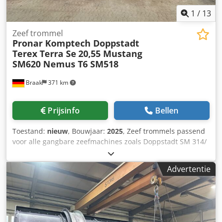
1
/
13
Zeef trommel
Pronar Komptech Doppstadt
Terex Terra Se
20,55 Mustang
SM620 Nemus T6 SM518
Braak
371 km
Prijsinfo
Bellen
Toestand:
nieuw
, Bouwjaar:
2025
, Zeef trommels passend
voor alle gangbare zeefmachines zoals Doppstadt SM 314/
SM414 / SM518 / SM618 / SM620 / SM720 / SM725, Terra
Select T4-T7, Komptech Maxx, Mustang, Nemus, Cribus,
Advertentie
Pronar 18.47, 20.55, 20.72, Terex, Neuenhauser en andere.
- Gefabriceerd volgens uw specificaties: - Perforaties (ook
variabel binnen de trommel) - Vierkante of ronde
perforaties - Verspringend of recht patroon - Smalste
bruggen - Ingelaste spiraal - In diverse materiaaldiktes