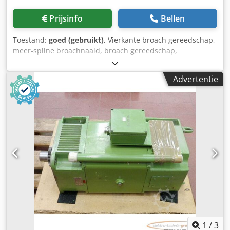
Prijsinfo
Bellen
Toestand:
goed (gebruikt)
, Vierkante broach gereedschap,
meer-spline broachnaald, broach gereedschap,
broachnaald, groefgereedschap, groefstootgereedschap,
stootbroachnaald, sleufstootbroachnaald - Fabrikant: HS
Advertentie
Hasseay Savage, broachnaald - Type: 11620 J9 HSS M-2 -
Sleufbreedte: 20 mm - Aantal: 1 stuk beschikbaar Csdjwt N
E Aopfx Abusha - Afmeting doos: 495/50/H50 mm -
Gewicht: 2,8 kg
1
/
3