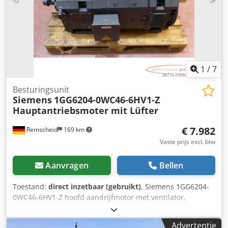
1
/
7
Besturingsunit
Siemens
1GG6204-0WC46-6HV1-Z
Hauptantriebsmoter mit Lüfter
€ 7.982
Remscheid
169 km
Vaste prijs excl. btw
Aanvragen
Bellen
Toestand:
direct inzetbaar (gebruikt)
, Siemens 1GG6204-
0WC46-6HV1-Z hoofd aandrijfmotor met ventilator,
serienummer volgens foto, gebruikt, normale
gebruikssporen, 100% functioneel, levering volgens foto's.
Advertentie