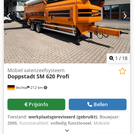
1
/
18
Mobiel vatenzeefsysteem
Doppstadt
SM 620 Profi
Vechta
212 km
Prijsinfo
Bellen
Toestand:
werkplaatsgereviseerd (gebruikt)
, Bouwjaar:
2005
, Functionaliteit:
volledig functioneel
, Mobiele
trommelsysteem DOPPSTADT SM 620 Profi. Codpjznk E