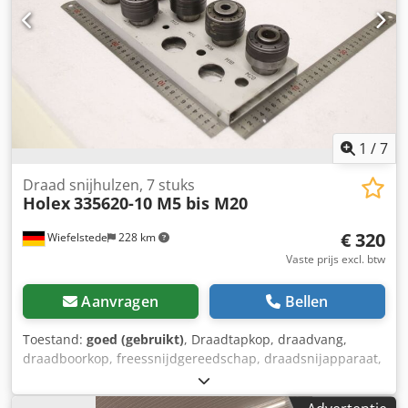
1
/
7
Draad snijhulzen, 7 stuks
Holex
335620-10 M5 bis M20
€ 320
Wiefelstede
228 km
Vaste prijs excl. btw
Aanvragen
Bellen
Toestand:
goed (gebruikt)
, Draadtapkop, draadvang,
draadboorkop, freessnijdgereedschap, draadsnijapparaat,
draadsnij-snelwisselkop, draad-snelwisselkop Cedpfx
Abozcu Srousha -Fabrikant: Holex, draadtapkop draad-