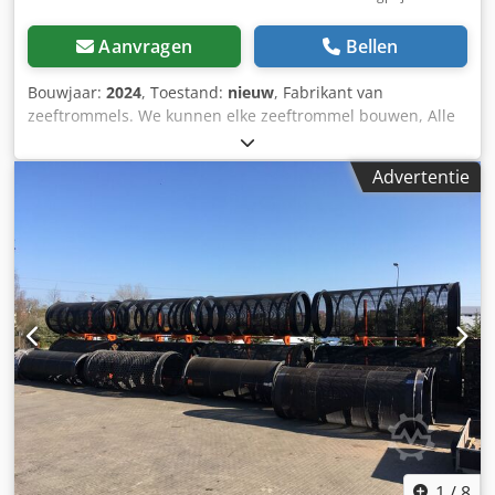
Aanvragen
Bellen
Bouwjaar:
2024
, Toestand:
nieuw
, Fabrikant van
zeeftrommels. We kunnen elke zeeftrommel bouwen, Alle
modellen die op de markt verkrijgbaar zijn. Doppstadt
Csdothl T Ujpfx Abueha - SM518 - SM618 - SM620 - SM720
Advertentie
- ANDER MODEL Farwick Komptech - PRIMUS - MAXX -
MUSTANG - NEMUS - CRIBUS Eggersmann Terra Select - T4
- T5 - T6 - T7 PRONAR - MPB 18,47 - MPB 20.55 - MPB 20.72
Elke maaswijdte Vierkant 10x10 15x15 20x20 30x30 40x40
50x50 60x60 70x70 80x80... ronde diameter 10mm 20 30 40
50 60 70 80 mm... Zeshoekig 10mm 20mm 30mm 40mm
50mm 60mm 70mm 80mm Vaten van speciaal staal!
1
/
8