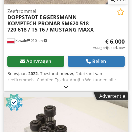
Zeeftrommel
DOPPSTADT EGGERSMANN
KOMPTECH PRONAR
SM620 518
720 618 / T5 T6 / MUSTANG MAXX
€ 6.000
Kowale
915 km
vraagprijs excl. btw
Aanvragen
Bellen
Bouwjaar:
2022
, Toestand:
nieuw
, Fabrikant van
zeeftrommels. Codpfed Tgzdox Abujha We kunnen alle
zeeftrommels bouwen, alle op de markt verkrijgbare
modellen. Doppstadt - SM518 - SM618 - SM620 - SM720 -
Advertentie
ANDER MODEL Farwick Komptech - PRIMUS - MAXX -
MUSTANG - NEMUS - CRIBUS Eggersmann Terra Select - T4
- T5 - T6 - T7 PRONAR - MPB 18.47 - MPB 20.55 - MPB 20,72