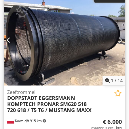
LET OP: Verpakkings- en transportkosten graag apart
opvragen! Chjdpfxox Dvdqo Abuja
1
/
14
Zeeftrommel
DOPPSTADT EGGERSMANN
KOMPTECH PRONAR
SM620 518
720 618 / T5 T6 / MUSTANG MAXX
€ 6.000
Kowale
915 km
vraagprijs excl. btw