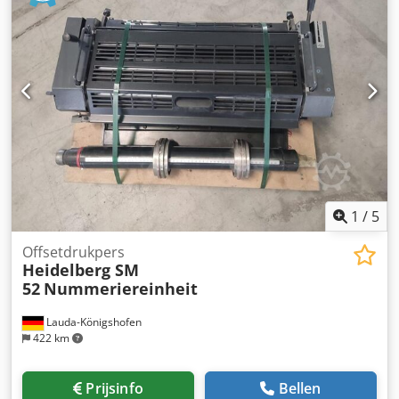
1
/
5
Offsetdrukpers
Heidelberg SM
52
Nummeriereinheit
Lauda-Königshofen
422 km
Prijsinfo
Bellen