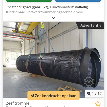
Toestand:
goed (gebruikt)
, Functionaliteit:
volledig
functioneel
, Verfwerk/nummeringseenheid voor
Heidelberg SM 52 offsetdrukpers, inclusief nummeringsas
+ 4 nummeringswerken met vooruit-teller en
Advertentie
dwarsperforatie. Chjdpfjyvftasx Abuoa
1
/
12
Zoekopdracht opslaan
Zeef trommel