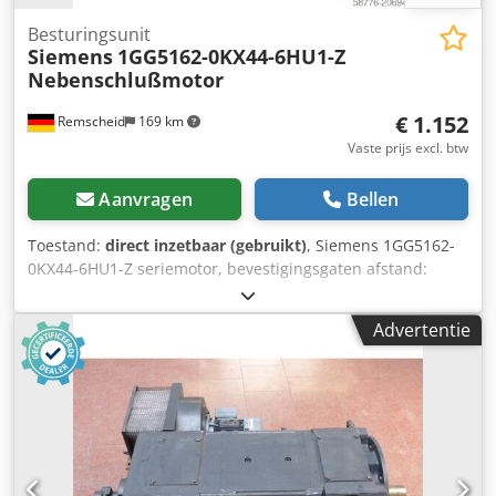
Besturingsunit
Siemens
1GG5162-0KX44-6HU1-Z
Nebenschlußmotor
€ 1.152
Remscheid
169 km
Vaste prijs excl. btw
Aanvragen
Bellen
Toestand:
direct inzetbaar (gebruikt)
, Siemens 1GG5162-
0KX44-6HU1-Z seriemotor, bevestigingsgaten afstand:
250x250 mm, Ø aandrijfas: 55 mm, voormalig
hoofdspindelaandrijving uit Droop + Rein machine,
Advertentie
gebruikt, 100% functioneel. LET OP: informeer naar de
kosten voor verpakking en transport! Codpfox Dvdkex
Abuoha