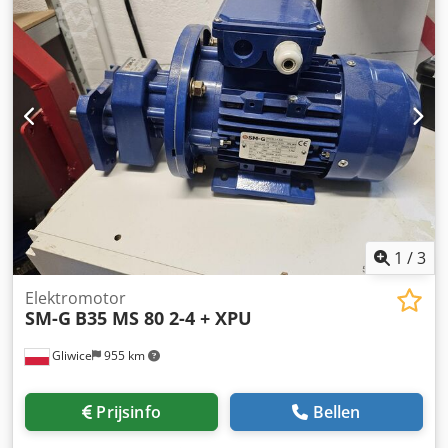
updates of andere aanpassingen kunnen op aanvraag
worden uitgevoerd. De machine is direct leverbaar. Heeft u
vragen of wilt u meer informatie, stuur ons gerust een
bericht of bel ons. Cjdpfx Asy Dq D Isbujha
1
/
3
Elektromotor
SM-G
B35 MS 80 2-4 + XPU
Gliwice
955 km
Prijsinfo
Bellen