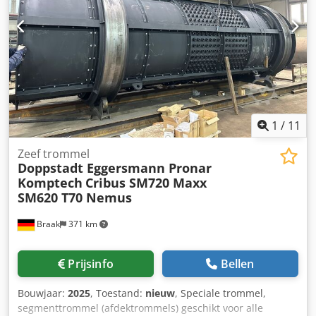
Chodpfx Aexn A D Sebusa - Perforatieplaten met scherpe
kant van hoogste kwaliteit - Perforatieplaten uit
speciaalstaal Wij leveren onze trommels franco huis. Veel
modellen zonder wachttijd uit voorraad leverbaar.
1
/
11
Zeef trommel
Doppstadt Eggersmann Pronar
Komptech
Cribus SM720 Maxx
SM620 T70 Nemus
Braak
371 km
Prijsinfo
Bellen
Bouwjaar:
2025
, Toestand:
nieuw
, Speciale trommel,
segmenttrommel (afdektrommels) geschikt voor alle