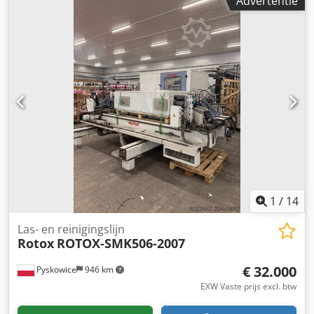
Advertentie
snelwisselkop 7 stuks -Type: 335620-10 -Maat: M5 t/m M20
zie foto’s -Aflevering/prijs: compleet -Transportafmetingen:
330/120/H70 mm -Gewicht: 4,4 kg
1
/
14
Las- en reinigingslijn
Rotox
ROTOX-SMK506-2007
€ 32.000
Pyskowice
946 km
EXW Vaste prijs excl. btw