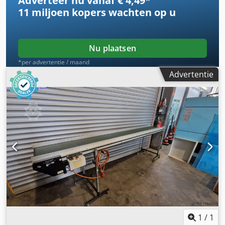
Adverteer nu vanaf € 4,49
*
11 miljoen kopers
wachten op u
Nu plaatsen
*per advertentie / maand
Advertentie
1
/
1