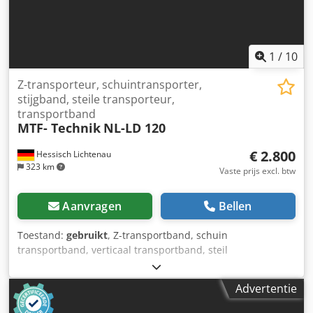
op 4 zwenkwielen Benodigde ruimte (l x b x h): 4500 x 950 x
2150 mm Dsdpfxozqvwdo Aifokr Gewicht: 280 kg in goede
staat
1
/
10
Z-transporteur, schuintransporter,
stijgband, steile transporteur,
transportband
MTF- Technik
NL-LD 120
€ 2.800
Hessisch Lichtenau
323 km
Vaste prijs excl. btw
Aanvragen
Bellen
Toestand:
gebruikt
, Z-transportband, schuin
transportband, verticaal transportband, steil
transportband, transportband met MTF-technologie, type
NL-LD 120 Machine-nr.: 27237 Bouwjaar 2014 Transport
Advertentie
snelheid: 6 m/min. Transport hoogte: ca. 1800 mm
(onderkant transportband) Transport breedte: 410 mm