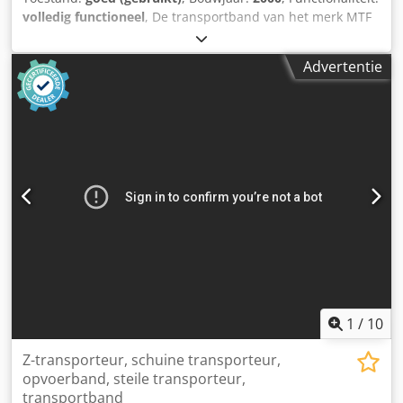
volledig functioneel
, De transportband van het merk MTF
is te koop: Lengte: 1300 mm Totale breedte: 260 mm plus
motor 150 mm Effectieve breedte: 160 mm Dwarslatten: 14
Advertentie
stuks, 20 mm hoog Dkjdpfx Asy Ugqfsifjr Bandsnelheid
vast: 6 m/min Leitplaat: 70 mm hoog Verplaatsbaar (op
wielen) Afgiftehoogte: max. 1010 mm Kleine trechter
1
/
10
Z-transporteur, schuine transporteur,
opvoerband, steile transporteur,
transportband