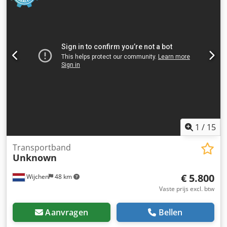
Afstand tussen de meeneemstukken: elke 300 mm Hoogte
van de meeneemstukken: 20 mm Motorvermogen: ca. 0,18
kW Netspanning: 400 Volt, 50 Hz Dkjdpfszqvv Tox Aifor -
Aandrijving via een SEW-tandwielmotor met ketting -
Transporthelling traploos verstelbaar - Rubber
transportband met transportvleugels (meeneemstukken)
en zijdelingse golfvormige rand - Afdekplaten kunnen
worden verwijderd - Afvoerzijde met trechter, diameter
390 mm - Verplaatsbaar op 4 zwenkwielen Benodigde
ruimte (L x B x H): 4500 x 950 x 2150 mm Gewicht: 280 kg In
goede staat.
1
/
15
Transportband
Unknown
€ 5.800
Wijchen
48 km
Vaste prijs excl. btw
Aanvragen
Bellen