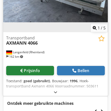
1
/
5
Transportband
AXMANN
4066
Langenfeld (Rheinland)
162 km
Prijsinfo
Bellen
Toestand:
goed (gebruikt)
, Bouwjaar:
1996
, Hoek-
transportband Axmann 4066 Voorraadnummer: 503611
Machinetype/Apparaattype: Hoek-transportband Fabrikant:
Axmann Type: 4066 Bouwjaar: 1996 Hoek-transportband
Loshoogte ca. 1290 mm + 370 mm verstelbereik Verrijdbaar
Ontdek meer gebruikte machines
op wielen Hoekgedeelte ca. 2000 mm Loshoogte: 1290 mm