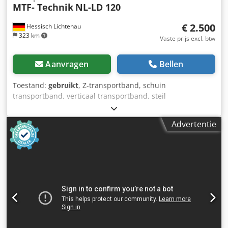
MTF- Technik
NL-LD 120
€ 2.500
Hessisch Lichtenau
323 km
Vaste prijs excl. btw
Aanvragen
Bellen
Toestand:
gebruikt
, Z-transportband, schuin
transportband, verticaal transportband, steil
transportband, transportband met MTF-technologie, type
NL-LD 120 Machine-nr.: 27238, bouwjaar 2014
Advertentie
Transportsnelheid: 6 m/min. Transporthoogte: ca. 1800
mm (onderkant transportband) Transportbreedte: 410 mm
Afstand tussen de meeneemstukken: elke 300 mm Hoogte
van de meeneemstukken: 20 mm Motorvermogen: ca. 0,18
kW Netspanning: 400 volt, 50 Hz - Aandrijving via SEW-
tandwielmotor met ketting - Transportschuinheid traploos
verstelbaar - Rubberen transportband met
transportvleugels (meeneemstukken) en zijdelingse
gegolfde rand - Afdekplaten kunnen worden verwijderd -
Afvoerzijde met trechter, Ø 390 mm - Mobiel, verrijdbaar