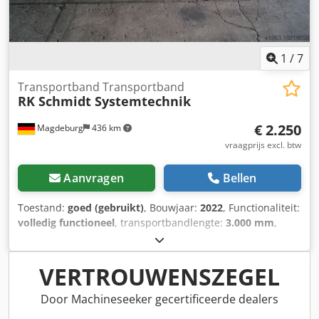
1
/
7
Transportband Transportband
RK Schmidt Systemtechnik
€ 2.250
Magdeburg
436 km
vraagprijs excl. btw
Aanvragen
Bellen
Toestand:
goed (gebruikt)
, Bouwjaar:
2022
, Functionaliteit:
volledig functioneel
, transportbandlengte:
3.000 mm
,
transportbandbreedte:
400 mm
, Uitrusting:
Typeplaat
beschikbaar
, Transportband met snelheidsregelaar, merk
RK Schmidt Systemtechnik, bouwjaar 2022, afmetingen
VERTROUWENSZEGEL
(lxbxh) 3000x400x900 mm, onderstel van aluminium met
wielen, 2 stuks beschikbaar. Dkjdpfotr T Irjx Aifjr
Door Machineseeker gecertificeerde dealers