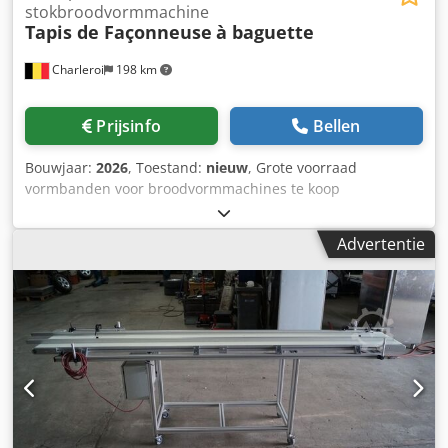
stokbroodvormmachine
Tapis de Façonneuse
à baguette
Charleroi
198 km
Prijsinfo
Bellen
Bouwjaar:
2026
, Toestand:
nieuw
, Grote voorraad
vormbanden voor broodvormmachines te koop
Beschikbare merken: - MAJOR - BONGARD - MERAND
TENOR/TREGOR - BERTRAND EURO2000 - BERTRAND
Advertentie
EUROMAP - JAC - PANIRECORD F73 - PANIRECORD F60/F57 -
SINMAG - PAVAILLER - STAFF Prijzen per stuk en in bulk
Verkocht als complete set voor een broodvormmachine,
bestaande uit: - Voorste band - Achterste band - Zware
onderband Dkedpszqt Tcjfx Aifjr - Opvangband