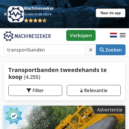
Machineseeker
Naar de app
Gratis in de store
Verkopen
Zoeken
Transportbanden tweedehands te
koop
(4.255)
Filter
Relevantie
Advertentie