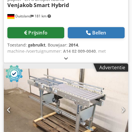
Venjakob
Smart Hybrid
Duitsland
181 km
Prijsinfo
Bellen
Toestand:
gebruikt
, Bouwjaar:
2014
,
machine-/voertuignummer:
A14 02 009-0040
, met
papierband- en transportbandtransport met
bandreiniging. Installatie bestaande uit: 1. Transportband
Advertentie
2.000 mm 2. Spuitmachine 3.630 mm 3.
Afvoertransportband met rollen 2.000 mm - Totale lengte:
7.630 mm - Bedieningszijde: links Pos. 1 Transportband: -
Fabrikant: Venjakob - Type: Transportband AL - Bouwjaar:
2014 - Snelheid: ca. 2,5 - 5 m/min. - Max. belasting: 15
kg/m - Lengte: 2.000 mm - Motorvermogen: 0,5 kW -
Bestuurd door frequentieomvormer Dkedpfxeztf Nhj Aifor
Pos. 2 Spuitmachine: Kan optioneel worden gebruikt met
een transportbandsysteem of een papierbandsysteem! -
Fabrikant Venjakob - Type VENSPRAY Smart - Bouwjaar
2014 - Werkbreedte 1.300 mm - Werkh hoogte 920 mm + -