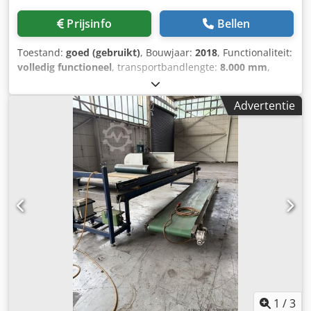
Prijsinfo
Bellen
Toestand:
goed (gebruikt)
, Bouwjaar:
2018
, Functionaliteit:
volledig functioneel
, transportbandlengte:
8.000 mm
,
transportbandbreedte:
800 mm
, totale lengte:
23.000 mm
,
vermogen:
4,5 kW (6,12 pk)
, ingangsfrequentie:
50 Hz
,
Advertentie
ID43709 MACHINE: Telescopic Boom Conveyor BRAND: FMH
Conveyors Best Reach TYPE: BR3150-800 Dsdpfx Aijwhdd
Nsfekr YEAR: 2018 LENGTH RETRACTED: 8m LENGTH
EXTENDED: 23m
1
/
3