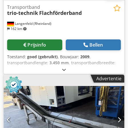
Transportband
trio-technik
Flachförderband
Langenfeld (Rheinland)
162 km
Prijsinfo
Bellen
Toestand:
goed (gebruikt)
, Bouwjaar:
2009
,
transportbandlengte:
3.450 mm
, transportbandbreedte:
480 mm
, loshoogte:
1.150 mm
, Transportband Trio-
technologie L 4 - B 04 Voorraadnr.: 503446 Type machine/
Advertentie
Type apparaat: Transportband Fabrikant: Trio-Technik
Dsdpexa Am Dsfx Aifekr Type: Vlakke transportband
Bouwjaar: 2009 Hoogte verstelbaar van 400 mm - 1150 mm
Loshoogte: 1150 Vlakke transportband: Bandbreedte: 480
mm Bandlengte: 3450 mm