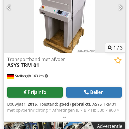
1
/
3
Transportband met afvoer
ASYS
TRM 01
Stolberg
163 km
Prijsinfo
Bellen
Bouwjaar:
2015
, Toestand:
goed (gebruikt)
, ASYS TRM01
met opvoerinrichting * Afmetingen (L × B × H): 530 × 800 ×
1.205 mm Dkodpfszqbnhox Aifor * Transport hoogte: 950
mm * Vaste aanslag: 145 mm * 1 transportbandsegment,
Advertentie
bandlengte 530 mm * Afmetingen printplaat: 70–460 × 50–