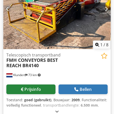
Aifsr -Gewicht: 92 kg
voorbeelden, geen originele afbeeldingen*
1
/
8
Telescopisch transportband
FMH CONVEYORS BEST
REACH
BR4140
Klundert
73 km
Prijsinfo
Bellen
Toestand:
goed (gebruikt)
, Bouwjaar:
2009
, Functionaliteit:
volledig functioneel
, transportbandlengte:
6.500 mm
,
transportbandbreedte:
800 mm
, totale lengte:
21.500 mm
,