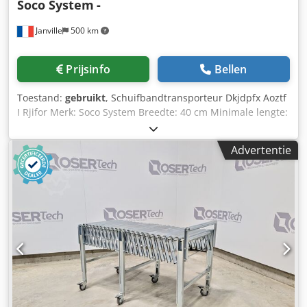
Soco System
-
Janville
500 km
Prijsinfo
Bellen
Toestand:
gebruikt
, Schuifbandtransporteur Dkjdpfx Aoztf
I Rjifor Merk: Soco System Breedte: 40 cm Minimale lengte:
155 cm Maximale lengte: 540 cm Hoogte: verstelbare poten
(70 cm op de foto)
Advertentie