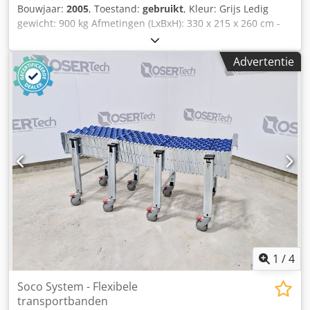
Bouwjaar:
2005
, Toestand:
gebruikt
, Kleur: Grijs Ledig
gewicht: 900 kg Afmetingen (LxBxH): 330 x 215 x 260 cm -
Bouwjaar: 2005 - Documentatie aanwezig: Nee Djdpfezlc
Niex Aifekr - CE certificaat aanwezig: Nee - Automatisch
Advertentie
uitvoersysteem aanwezig: Ja - Doorvoersnelheid: Variabel -
Heftafel aanwezig: Ja - Max. uitvoerlengte [mm]: 3100 -
Max. uitvoerbreedte [mm]: 220 - Automatisch
invoersysteem aanwezig: Ja - Max. invoerlengte [mm]: 3100
- Max. invoerbreedte [mm]: 220 - Voltage [V]: 400 -
Transportafmetingen: 3300mm x 2150mm x 2600mm (l x b
x h) - Transportgewicht [kg]: 900kg - Transportcolli [st.]: 1
Financiële informatie BTW: De getoonde prijs is exclusief
BTW BTW/marge: BTW verrekenbaar voor ondernemers
Levering en inruil altijd mogelijk van alles in de industriële
sectoren Yorick Diebels
1
/
4
Soco System - Flexibele
transportbanden