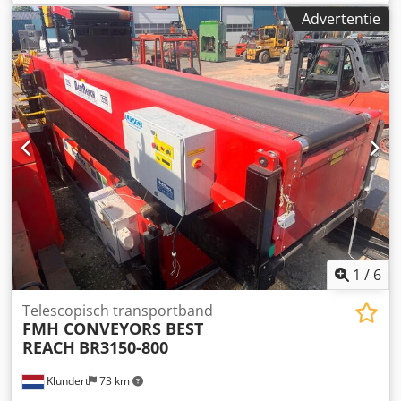
ingangsspanning:
380 V
, MACHINE: Telescopic Boom
Advertentie
Conveyor BRAND: FMH Conveyors. Best Reach TYPE:
BR4140 Dsdpfx Aiswhc Ugjfokr YEAR: 2009 LENGTH
RETRACTED: 6.5m LENGTH EXTENDED: 21.5m
1
/
6
Telescopisch transportband
FMH CONVEYORS BEST
REACH
BR3150-800
Klundert
73 km