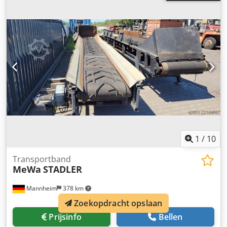
1
/
10
Transportband
MeWa
STADLER
Mannheim
378 km
Zoekopdracht opslaan
Prijsinfo
Bellen