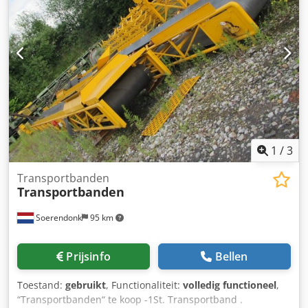
1
/
3
Transportbanden
Transportbanden
Soerendonk
95 km
Prijsinfo
Bellen
Toestand:
gebruikt
, Functionaliteit:
volledig functioneel
,
“Transportbanden“ te koop -1St. Transportband .