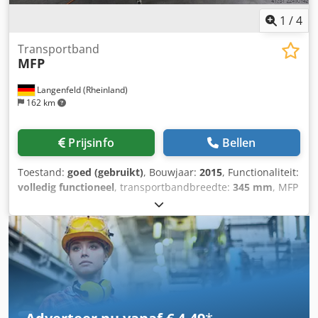
1
/
4
Transportband
MFP
Langenfeld (Rheinland)
162 km
Prijsinfo
Bellen
Toestand:
goed (gebruikt)
, Bouwjaar:
2015
, Functionaliteit:
volledig functioneel
, transportbandbreedte:
345 mm
, MFP
hoekbandtransporteur Artikelnummer: 503713 Type
machine/apparaat: bandtransporteur Fabrikant: MFP
Dksdpfx Aiszrna Tofer Type: hoekbandtransporteur
Bouwjaar: 2015 met kunststof geleidplaatbanden 200 cm x
60 cm x 150 cm (70 cm inloop) Aansluitstekker: 16 A
Bandbreedte: 345 mm Afstand tussen de ribben: 300 mm
Hoogte van de ribben: 30 mm