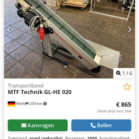
1
/
6
Transportband
MTF Technik
GL-HE 020
€ 865
Wiehl
204 km
Vaste prijs excl. btw
Aanvragen
Bellen
Toestand:
goed (gebruikt)
, Bouwjaar:
2000
, Functionaliteit: