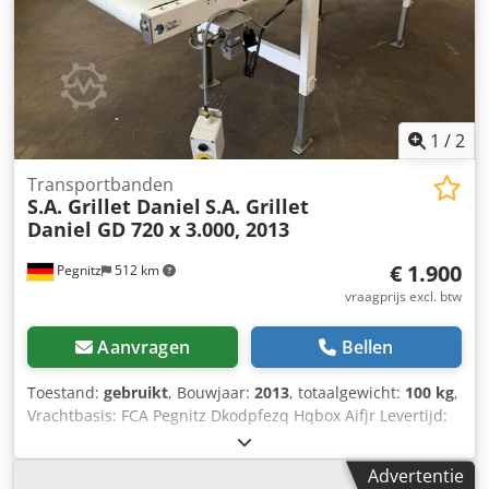
1
/
2
Transportbanden
S.A. Grillet Daniel
S.A. Grillet
Daniel GD 720 x 3.000, 2013
€ 1.900
Pegnitz
512 km
vraagprijs excl. btw
Aanvragen
Bellen
Toestand:
gebruikt
, Bouwjaar:
2013
, totaalgewicht:
100 kg
,
Vrachtbasis: FCA Pegnitz Dkodpfezq Hqbox Aifjr Levertijd:
in overleg Betalingsvoorwaarden: 100% voor overname van
de machine, netto
Advertentie