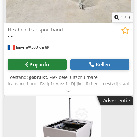
1
/
3
Flexibele transportband
-
-
Janville
500 km
Prijsinfo
Bellen
Toestand:
gebruikt
, Flexibele, uitschuifbare
transportband: Dsdpfx Aieztf I Djfjkr - Rollen: roestvrij staal
- Breedte: 50 cm - Minimale lengte: 115 cm - Maximale
lengte: 300 cm - Hoogte: verstelbare poten (70 cm op de
Advertentie
foto)