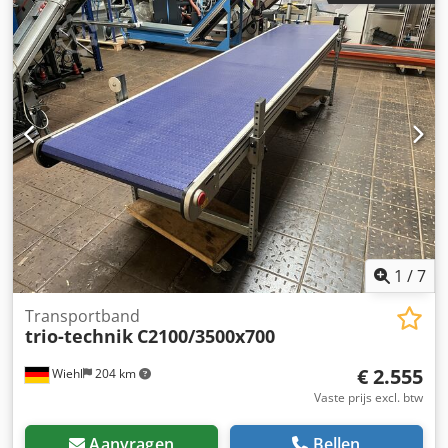
460 mm * Ondersteuning printplaat: 3 mm * SMEMA in-
en uitvoersysteem * Netvoeding: 230 V / 50 Hz *
Vermogensopname: 0,75 kW * Pneumatische voorziening:
5 bar, luchtverbruik 3–8 l/min
1
/
7
Transportband
trio-technik
C2100/3500x700
€ 2.555
Wiehl
204 km
Vaste prijs excl. btw
Aanvragen
Bellen