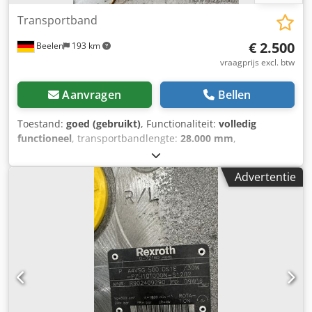
Transportband
€ 2.500
Beelen
193 km
vraagprijs excl. btw
Aanvragen
Bellen
Toestand:
goed (gebruikt)
, Functionaliteit:
volledig
functioneel
, transportbandlengte:
28.000 mm
,
transportbandbreedte:
1.000 mm
, diverse
transportbanden: 4 x 5,25 m, 1 x 8,00 m, breedte: 0,95 -
Advertentie
1,05 m Dkodpfxezr Ihdo Aifsr Prijs voor losse
transportbanden op aanvraag.