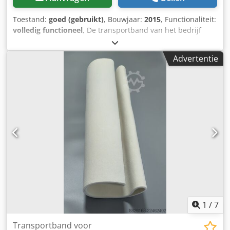
Toestand:
goed (gebruikt)
, Bouwjaar:
2015
, Functionaliteit:
volledig functioneel
, De transportband van het bedrijf
trio-technik staat te koop. Hieronder volgen de technische
specificaties: Lengte: 3500 mm Bruikbare breedte: 700 mm
Advertentie
Kunststof lamellenband, blauw Dkedpfezqz Stox Aifer
Hittebestendig tot 90 graden In hoogte verstelbaar: 600
mm - 1100 mm
1
/
7
Transportband voor