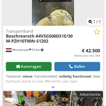
1
/
7
Transportband
Boschrexroth
A4VSG500DS1E/30
W-PZH10T00N-S1202
€ 42.500
Wormerveer
55 km
Vaste prijs excl. btw
Aanvragen
Bellen
Toestand:
nieuw
, Functionaliteit:
volledig functioneel
, New
hydraulic pump in case offered for sale, type:
A4VSG500DS1E/30W-PZH10T00N-S1202 This motor is left
over after project completion. If possible, you can view the
Advertentie
motor at our test bench; it will then be delivered complete
with a test certificate. Dkedpfezqcyrsx Aifor