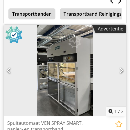
(+ 370 mm) Bandbreedte: 250 mm Bandlengte: ca. 4000
mm (2 x 2000 mm) Afstand tussen meenemers: 410 mm
d
Dsdjw N Rm Sspfx Aifjkr Hoogte van de meenemers: 20
Transportbanden
Transportband Reinigingssy
mm
Advertentie
1
/
2
Spuitautomaat VEN SPRAY SMART,
papier- en transportband