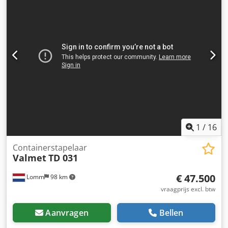
1
/
16
Containerstapelaar
Valmet
TD 031
€ 47.500
Lomm
98 km
vraagprijs excl. btw
Aanvragen
Bellen