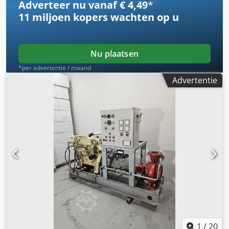
Adverteer nu vanaf € 4,49
*
11 miljoen kopers
wachten op u
Nu plaatsen
*per advertentie / maand
Advertentie
1
/
20