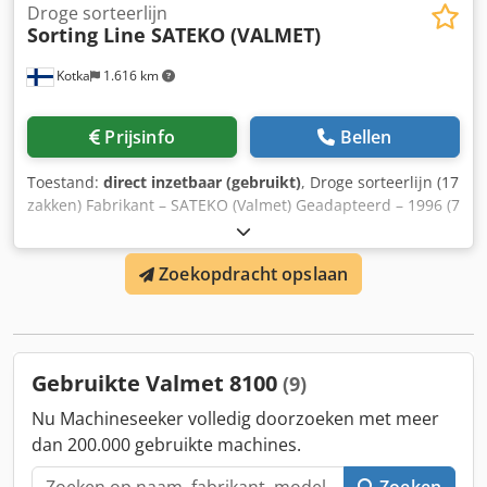
Droge sorteerlijn
Sorting Line SATEKO (VALMET)
Kotka
1.616 km
Prijsinfo
Bellen
Toestand:
direct inzetbaar (gebruikt)
, Droge sorteerlijn (17
zakken) Fabrikant – SATEKO (Valmet) Geadapteerd – 1996 (7
stuks) & 2023 (3 stuks) Totaal aantal zakken – 17 stuks
Dodpfx Akexmr Rrezewa Afzonderlijke harktransportband
Zoekopdracht opslaan
bovenaan. Val van bovenaf Laatste update: 3 zakken in
2023 (Biocone) Hoofdindeling bijgevoegd
Gebruikte Valmet 8100
(9)
Nu Machineseeker volledig doorzoeken met meer
dan 200.000 gebruikte machines.