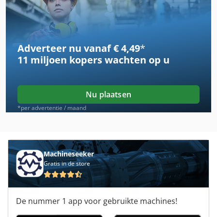
Hq 500
Hq 800
Adverteer nu vanaf € 4,49
*
Huddig 960
11 miljoen kopers
wachten op u
Kgt 550
Manitowoc 3900 T
Nu plaatsen
Mfh 2200
*per advertentie / maand
Ng 200
Tur 560
Machineseeker
Gratis in de store
Valmet
Valmet 611
De nummer 1 app voor gebruikte machines!
Valmet 6400