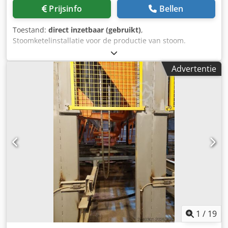
Prijsinfo
Bellen
Toestand:
direct inzetbaar (gebruikt)
,
Stoomketelinstallatie voor de productie van stoom.
Capaciteit: tot 12 MW. Productiecapaciteit 16 ton per uur
bij 20 bar stoom. Werkdruk: van 5 bar tot 20 bar.
Advertentie
Stoomtemperatuur 215 °C. Ontworpen voor vaste
brandstoffen zoals houtsnippers, zaagsel en schors.
Dedpfx Akey Av Rdezewa
1
/
19