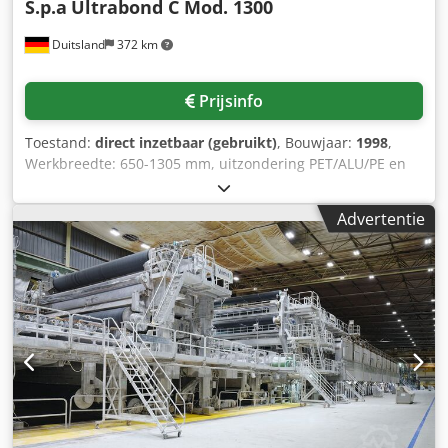
S.p.a
Ultrabond C Mod. 1300
Duitsland
372 km
Prijsinfo
Toestand:
direct inzetbaar (gebruikt)
, Bouwjaar:
1998
,
Werkbreedte: 650-1305 mm, uitzondering PET/ALU/PE en
ALU/PE: max. 1100 mm, productiesnelheid: 120-220 m/min,
maximale werksnelheid: 300 m/min, maximale primaire
Advertentie
afwikkeldiameter: 1000 mm, binnendiameter kartonnen
kern: 76/152 mm, stalen kern: 150 mm, lijmapplicatie 2K
voor film/film: ca. 1,5-2,5 g/m², 1K voor papier/film: ca. 2,5-
4 g/m², maximale secundaire afwikkeldiameter: 1000 mm,
binnendiameter kartonnen kern: 76/152 mm, stalen kern:
150 mm, maximale wikkeldiameter: 1200 mm,
binnendiameter kartonnen kern: 152 mm, stalen kern: 150
mm, te verwerken materialen, min. polyesterfolie: 10 µm,
min. aluminiumfolie: 6,6 µm, min. PE-folie primaire
afwikkelaar: 40 µm, min. PE-folie secundaire afwikkelaar:
30 µm, max. papier: 150 g/m², lengte: 8625 mm, volledige