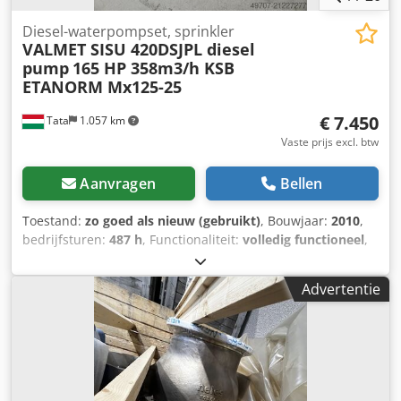
Diesel-waterpompset, sprinkler
VALMET SISU 420DSJPL diesel
pump
165 HP 358m3/h KSB
ETANORM Mx125-25
€ 7.450
Tata
1.057 km
Vaste prijs excl. btw
Aanvragen
Bellen
Toestand:
zo goed als nieuw (gebruikt)
, Bouwjaar:
2010
,
bedrijfsturen:
487 h
, Functionaliteit:
volledig functioneel
,
totaalgewicht:
1.100 kg
, volumestroom:
358 m³/u
,
vermogen:
125 kW (169,95 pk)
, type koeling:
water
,
Advertentie
toerental (max.):
1.500 rpm
, Diesel-waterpompaggregaat,
sprinklerinstallatie met weinig draaiuren, in uitstekende
staat te koop. 358 m³/u Fabrikant: SISU Type: 420DSJPL
Bouwjaar: 1996 Nieuwe, recent onderhouden
turbocompressor Vermogen: 120 kW, 2940 tpm Pomp: KSB
ETANORM MX125-250, bouwjaar: 2010 Pompcapaciteit: 358