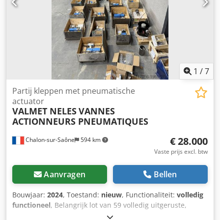
1
/
7
Partij kleppen met pneumatische
actuator
VALMET NELES
VANNES
ACTIONNEURS PNEUMATIQUES
€ 28.000
Chalon-sur-Saône
594 km
Vaste prijs excl. btw
Aanvragen
Bellen
Bouwjaar:
2024
, Toestand:
nieuw
, Functionaliteit:
volledig
functioneel
, Belangrijk lot van 59 volledig uitgeruste,
NIEUWE geautomatiseerde kleppen nog in kist. Merk: