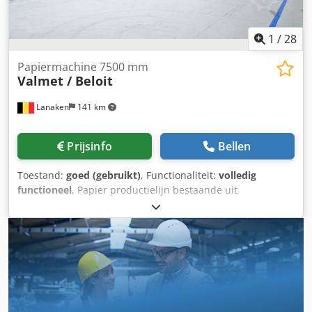
documentatie aanwezig. Bezichtigen ter plaatse is
mogelijk. Dsdpfxsy Uydfj Akzjwa
1
/
28
Papiermachine 7500 mm
Valmet / Beloit
Lanaken
141 km
Prijsinfo
Bellen
Toestand:
goed (gebruikt)
, Functionaliteit:
volledig
functioneel
, Papier productielijn bestaande uit
stofvoorbereiding, papiermachine, inline coaters,
calander, reeler, offline calander, slitter winders en
rolleninpakmachine. In 2019 volledig geüpgraded door
Valmet, inclusief formmaster, topformer, shoepress,
voordroger sectie, inline coating, multinip kalander en
reeler. Kenmerken: Dedpevptbuofx Akzswa Capaciteit: max
~ 350000 T/pa Breedte: 7500 mm Grammage: 35 – 170
gr/m2 Snelheid: max 1400 m/min