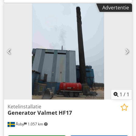
VALMET NELES Djdow Am Itjpfx Akzjwa
Advertentie
1
/
1
Ketelinstallatie
Generator Valmet
HF17
Åsby
1.057 km