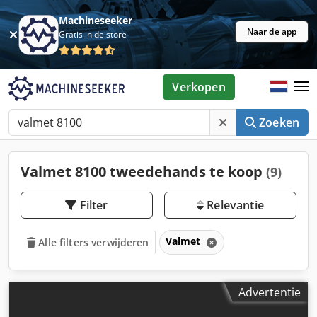
Machineseeker
Naar de app
Gratis in de store
Verkopen
Zoeken
Valmet 8100 tweedehands te koop
(9)
Filter
Relevantie
Valmet
Alle filters verwijderen
Advertentie