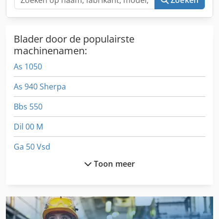
Zoeken
Blader door de populairste
machinenamen:
As 1050
As 940 Sherpa
Bbs 550
Dil 00 M
Ga 50 Vsd
Toon meer
Gekoelde Voertuig
Gk 800
Hc 310