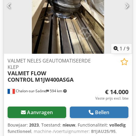
m³/u Opvoerhoogte: 86 meter Vermogen: ca. 180 pk
Gewicht: 1200 kg Zelfstartend Watergekoeld Op een
chassis gemonteerd Dwsdpfx Akjyi H Eqszea Bedrijfsuren:
ca. 473 uur Voor meer informatie staan wij u graag te
woord! Neem contact met ons op via het formulier of bel
ons. Uw advertentie is automatisch vertaald. Vertaalfouten
zijn mogelijk.
1
/
9
VALMET NELES GEAUTOMATISEERDE
KLEP
VALMET FLOW
CONTROL
M1JW400ASGA
€ 14.000
Chalon-sur-Saône
594 km
Vaste prijs excl. btw
Aanvragen
Bellen
Bouwjaar:
2023
, Toestand:
nieuw
, Functionaliteit:
volledig
functioneel
, machine-/voertuignummer:
B1JAU25/95
,