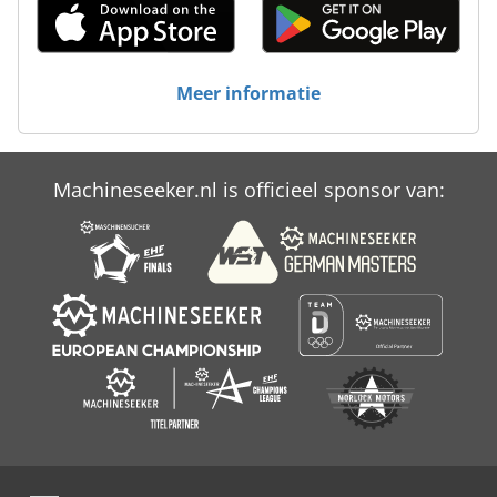
Valmet 911
Valmet 941
Meer informatie
Valtra 6800
Vermeer V 8550
Machineseeker.nl is officieel sponsor van:
Wacker Ehb 10 220
Wacker Gv 7003