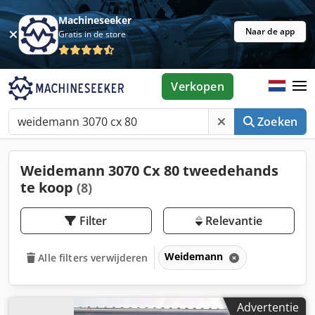
Machineseeker
Naar de app
Gratis in de store
Verkopen
Zoeken
Weidemann 3070 Cx 80 tweedehands
te koop
(8)
Filter
Relevantie
Weidemann
Alle filters verwijderen
Advertentie