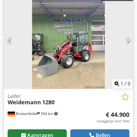
1
/
9
Lader
Weidemann
1280
€ 44.900
Breitenfelde
394 km
vraagprijs excl. btw
Aanvragen
Bellen