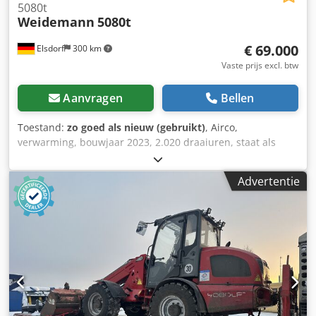
5080t
Weidemann
5080t
€ 69.000
Elsdorf
300 km
Vaste prijs excl. btw
Aanvragen
Bellen
Toestand:
zo goed als nieuw (gebruikt)
, Airco,
verwarming, bouwjaar 2023, 2.020 draaiuren, staat als
nieuw, verstelbare strooivork, 3 hydraulische leidingen aan
de snelwissel, banden als nieuw (550/45-22.5) Dkjdpfxox
Advertentie
Urdwj Aqlsr