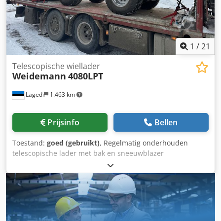
1
/
21
Telescopische wiellader
Weidemann
4080LPT
Lagedi
1.463 km
Prijsinfo
Bellen
Toestand:
goed (gebruikt)
, Regelmatig onderhouden
telescopische lader met bak en sneeuwblazer
Dkodpfeycwyfex Aqljr