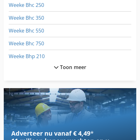
Weeke Bhc 250
Weeke Bhc 350
Weeke Bhc 550
Weeke Bhc 750
Weeke Bhp 210
Toon meer
Weeke Bht 500
Weeke Bhx 500
Weeke Bp 100
Weeke Bp 140
Weeke Bp 145
Adverteer nu vanaf € 4,49
*
Weeke Bp 155