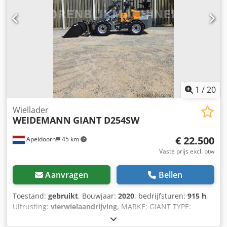
1
/
20
Wiellader
WEIDEMANN
GIANT D254SW
€ 22.500
Apeldoorn
45 km
Vaste prijs excl. btw
Aanvragen
Bellen
Toestand:
gebruikt
, Bouwjaar:
2020
, bedrijfsturen:
915 h
,
Uitrusting:
vierwielaandrijving
, MARKE: GIANT TYPE:
D254SW BAUJAHR: 2020 CE GEMARKT: JA