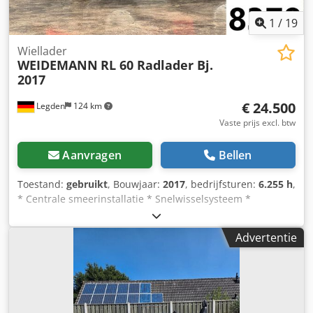
1
/
19
Wiellader
WEIDEMANN
RL 60 Radlader Bj.
2017
€ 24.500
Legden
124 km
Vaste prijs excl. btw
Aanvragen
Bellen
Toestand:
gebruikt
, Bouwjaar:
2017
, bedrijfsturen:
6.255 h
,
* Centrale smeerinstallatie * Snelwisselsysteem *
Motorvermogen: 75 kW Djdpfeq Nigmex Aqlokr *
Bedrijfsgewicht: 5.900 kg * Toelaatbaar totaal gewicht:
Advertentie
6.500 kg * 2 versnellingen ----Intern voertuignummer:
8378----Fouten en tussenverkoop voorbehouden.