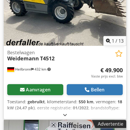
tussentijdse verkoop voorbehouden!!! = Meer informatie =
Neem contact op met Tobias Ebert voor meer informatie.
1
/
13
Bestelwagen
Weidemann
T4512
€ 49.900
Heilbronn
432 km
Vaste prijs excl. btw
Aanvragen
Bellen
Toestand:
gebruikt
, kilometerstand:
550 km
, vermogen:
18
kW (24,47 pk)
, eerste registratie:
01/2022
, brandstoftype:
diesel
, totaalgewicht:
3.300 kg
, kleur:
geel
, soort
overbrenging:
mechanisch
, ophanging:
overig
,
Advertentie
bedrijfsturen:
550 h
, Uitrusting:
vierwielaandrijving
,