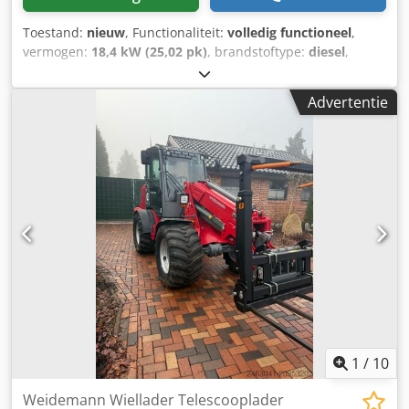
Toestand:
nieuw
, Functionaliteit:
volledig functioneel
,
vermogen:
18,4 kW (25,02 pk)
, brandstoftype:
diesel
,
bedrijfsklaar gewicht:
2.550 kg
, bandenmaten:
31x15.5-15
,
bandenconditie:
100 %
, Bouwjaar:
2026
, Uitrusting:
UVV
Advertentie
veiligheidskeuring, achteropnemer, cabine, extra
koplampen, hydraulica, palletvorken
, Weidemann 1280
incl. grondbak 1.400 mm en palletvork Dodpfjzcd Nyjx
Aqljkr Bouwjaar 2026 Af fabriek nieuw Perkins-motor
403J17T Stuurkolom verstelbaar Stoffen stoel 20 km/u
Standaard laadinrichting Individuele bedrijfsvergunning
Hydraulische aanbouwset/retourleiding drukloos voor
Aandrijfas hoog/midden met sper Cabine met 2 deuren en
uitklapbare zijramen Banden BKT 31x15.5-15 EM ET 0
Verlichting volgens StVZO Ballastgewicht Gegoten
achtergewicht Radio met DAB+ Weidemann opname Dit
aanbod is vrijblijvend, geen garantie op specificaties.
Fouten, wijzigingen en tussentijdse verkoop
voorbehouden.
1
/
10
Weidemann Wiellader Telescooplader