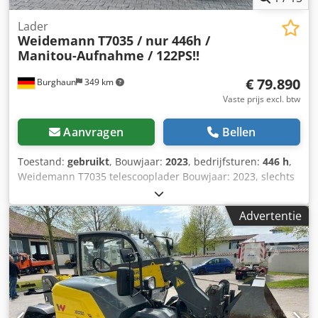
Lader
Weidemann
T7035 / nur 446h /
Manitou-Aufnahme / 122PS!!
€ 79.890
Burghaun
349 km
Vaste prijs excl. btw
Aanvragen
Bellen
Toestand:
gebruikt
, Bouwjaar:
2023
, bedrijfsturen:
446 h
,
Weidemann T7035 telescooplader Bouwjaar: 2023, slechts
446 bedrijfsuren!, laatste onderhoud bij 442 uur [14-01-
2026], max. hefhoogte: 7 m, hefvermogen: 3.500 kg, 30
Advertentie
km/u, motor: Perkins [90 kW/122 pk], vierwielaandrijving,
vierwielbesturing, leeggewicht: 7.250 kg, airconditioning,
hydraulische snelwissel, extra hydrauliek, trekhaak met
kogelkopkoppeling, Manitou-opname Op verzoek bieden
wij u een lease- of financieringsvoorstel aan. Dhr. Mihm
(tel.) helpt u graag verder. Meer informatie vindt u op onze
website. Dkedszcudzopfx Aqlsr ... Wijzigingen en