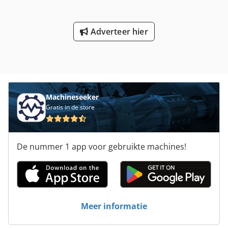
batchmarkering. Riemvouwelement. Hydraulische
variabele snelheid. Doorvoersysteem voor de afgewerkte
producten. Inclusief accessoires, gereedschap en
Adverteer hier
handleidingen. Specificaties: Papiersoort, Max: 355 x 254
mm Vouwmaat: 177 x 254 mm Min: 102 x 102 mm Dkodpfx
Aezmydaom Aor Vouwmaat: 38 x 76 mm Gramsgewicht
papier: 100 – 400 g/m² Riem snelheid: tot 175 m/min.
Machineseeker
Gratis in de store
De nummer 1 app voor gebruikte machines!
Meer informatie