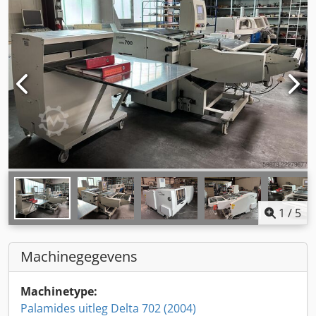
1
/
5
Machinegegevens
Machinetype:
Palamides uitleg Delta 702 (2004)