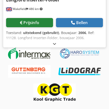
Wakefield
486 km
Prijsinfo
Bellen
Toestand:
uitstekend (gebruikt)
, Bouwjaar:
2006
, Ref:
11128. Longford Inserter-Folder, bouwjaar 2006.
Hoofdzakelijk bedoeld voor de productie van wenskaarten,
maar kan ook andere producten met hoge snelheid
invoegen. Bestaat uit: Bovenste C700
wrijvingsstapelaanvoer voor het invoegen, met
bovenaanvoer en onderaanvoer. Onderste C700
wrijvingsstapelaanvoer voor het hoofdproduct, met
bovenaanvoer en onderaanvoer. De aanvoerders kunnen
worden geconfigureerd voor een enkele invoermodus of
een batch-invoermodus. Eenvoudig te integreren met
bestaande apparatuur. Robuuste, zwaar uitgevoerde
inlegrollen. Robatech IK 40/4 lijmregelsysteem. PVA-
lijmsysteem voor koudlijmen met één kop. Longford
digitale besturingseenheid. Automatische teller met