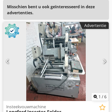
Misschien bent u ook geïnteresseerd in deze
advertenties.
Advertentie
1
/
6
Insteekvouwmachine
Longford
Inserter-Folder