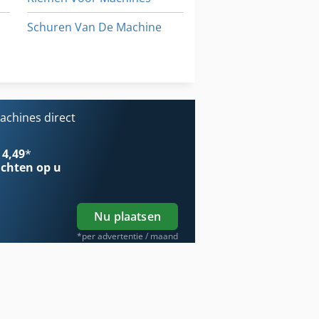
Schuren Van De Machine
Tur 560
Werken Voertuig
chines direct
 4,49
*
chten op u
Nu plaatsen
*per advertentie / maand