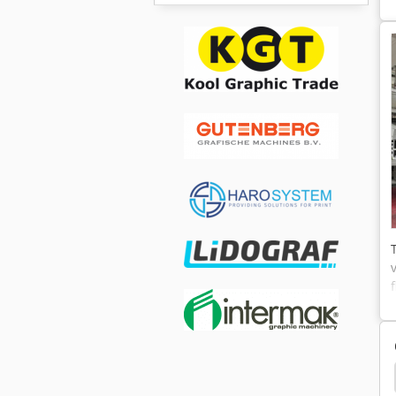
Hako 1700
Festool Fs 1400
Bobst Pcr 880