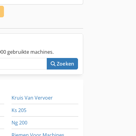
 mm Chedpewrh Hcofx Akcja Max.
llen/uur Stacker: BOBST RECEPTION
tomatische invoer van het loslaatvel
00 gebruikte machines.
Zoeken
Kruis Van Vervoer
Ks 205
Ng 200
Riemen Voor Machines