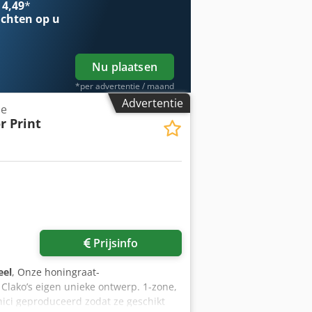
 4,49
*
chten op u
Nu plaatsen
*per advertentie / maand
Advertentie
ne
r Print
Prijsinfo
eel
, Onze honingraat-
lako’s eigen unieke ontwerp. 1-zone,
ici geproduceerd zodat ze geschikt