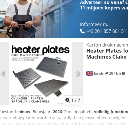
Adverteer nu vanaf €
11 miljoen kopers
wa
Informeer nu
+49 201 857 861 51
Karton drukmachi
Heater Plates fo
Machines
Clako
Ipswich
287 km
1
/
7
Toestand:
nieuw
, Bouwjaar:
2026
, Functionaliteit:
volledig function
verwarmingsplaten worden vervaardigd en geassembleerd volgens C
2-zone en 4-zone verwarmingsplaten worden door onze eigen techn