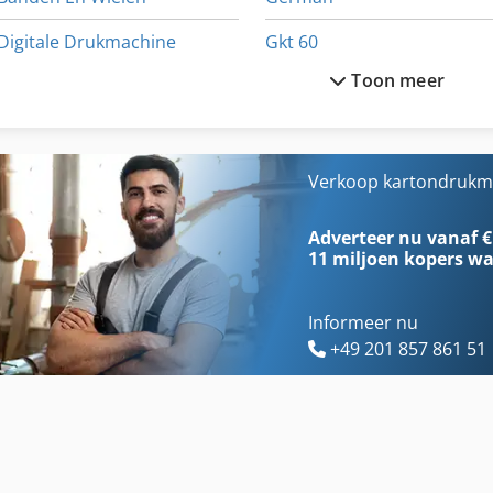
Digitale Drukmachine
Gkt 60
Toon meer
Draai Van De Band
Ka 77
Draaibank Y-As
Kast Met Lades
Draaibare Kop
Kgs 1670
Verkoop kartondrukma
Druk Op
Kneden Van Machine
Adverteer nu vanaf €
11 miljoen kopers
wa
Informeer nu
+49 201 857 861 51