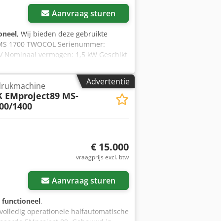
Aanvraag sturen
oneel
, Wij bieden deze gebruikte
 MS 1700 TWOCOL Serienummer:
 V Nominaal vermogen: 1,5 kW Geschikt
 wilt u meer informatie, stuur ons
Advertentie
drukmachine
 EMproject89 MS-
00/1400
€ 15.000
vraagprijs excl. btw
Aanvraag sturen
g functioneel
,
 volledig operationele halfautomatische