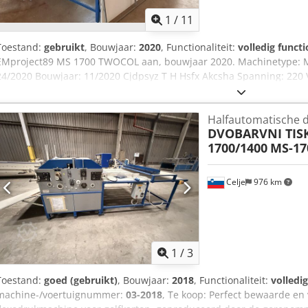
1
/
11
Toestand:
gebruikt
, Bouwjaar:
2020
, Functionaliteit:
volledig functi
EMproject89 MS 1700 TWOCOL aan, bouwjaar 2020. Machinetype:
24/2020 Bouwjaar: 11/2020 Cjdpsyz T H Hsfx Akcsha Spanning: 220
voor flexodruk, kartondruk, golfkarton, verpakking Heeft u vragen of
gerust een bericht of bel ons.
Halfautomatische 
DVOBARVNI TISK
1700/1400
MS-17
Celje
976 km
1
/
3
Toestand:
goed (gebruikt)
, Bouwjaar:
2018
, Functionaliteit:
volledi
machine-/voertuignummer:
03-2018
, Te koop: Perfect bewaarde en