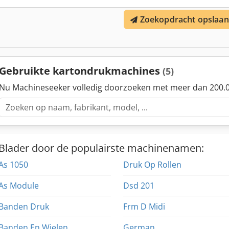
besturingseenheid: Verwerkingsformaten: Max. vel: 1.270 x 2.032
Printoppervlak: 1.230 x 2.032 mm Productiesnelheid: tot 10.000 ve
Zoekopdracht opslaan
FLEXO Non-stop systeem voor een continue productiestroom Semi-au
Gebruikte kartondrukmachines
(5)
Nu Machineseeker volledig doorzoeken met meer dan 200.0
Blader door de populairste machinenamen:
As 1050
Druk Op Rollen
As Module
Dsd 201
Banden Druk
Frm D Midi
Banden En Wielen
German