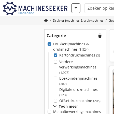
Nederland
Drukkerijmachines & drukmachines
Geb
Categorie
Drukkerijmachines &
drukmachines
(3.824)
Kartondrukmachines
(5)
Verdere
verwerkingsmachines
(1.927)
Boekbinderijmachines
(387)
Digitale drukmachines
(323)
Offsetdrukmachine
(205)
Toon meer
Metaalbewerkingsmachines