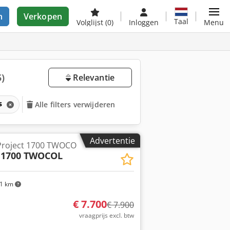
n
Verkopen
Taal
Volglijst
(0)
Inloggen
Menu
5)
Relevantie
s
Alle filters verwijderen
Advertentie
Project 1700 TWOCO
 1700 TWOCOL
1 km
€ 7.700
€ 7.900
vraagprijs excl. btw