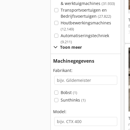
& werktuigmachines
(31.933)
Transportvoertuigen en
Bedrijfsvoertuigen
(27.822)
Houtbewerkingsmachines
(12.149)
Automatiseringstechniek
(9.211)
Toon meer
Machinegegevens
Fabrikant:
Bobst
(1)
Sunthinks
(1)
Model: