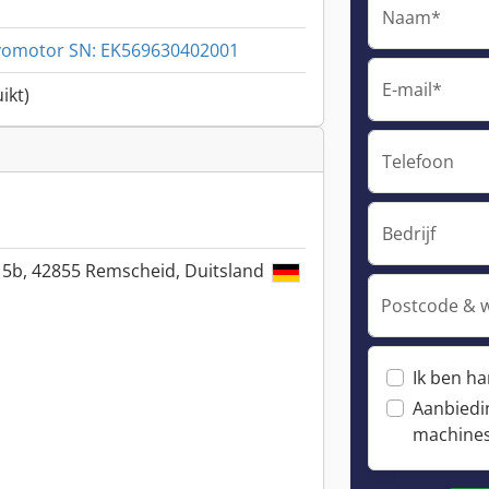
Naam*
vomotor SN: EK569630402001
E-mail*
ikt)
Telefoon
Bedrijf
. 5b, 42855 Remscheid, Duitsland
Postcode & 
Ik ben h
Aanbiedi
machine