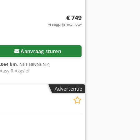
€ 749
vraagprijs excl. btw
Aanvraag sturen
.064 km
, NET BINNEN 4
Aasy R Akgsief
Advertentie