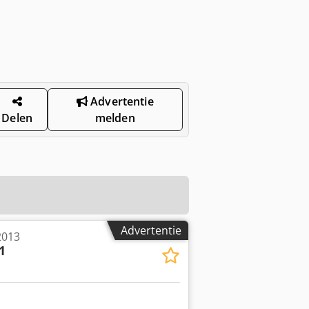
Advertentie
Delen
melden
Advertentie
2013
1