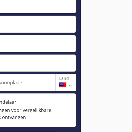
Land
woonplaats
andelaar
ngen voor vergelijkbare
s ontvangen