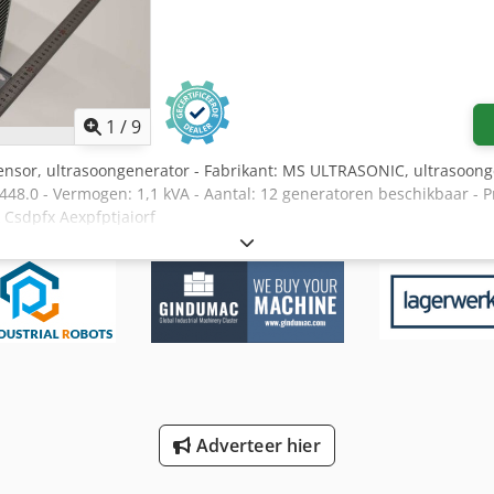
1
/
9
sensor, ultrasoongenerator - Fabrikant: MS ULTRASONIC, ultrasoo
.0 - Vermogen: 1,1 kVA - Aantal: 12 generatoren beschikbaar - Pri
 Csdpfx Aexpfptjaiorf
Adverteer hier