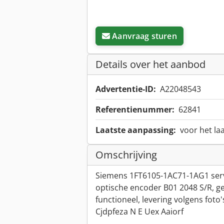
Aanvraag sturen
Details over het aanbod
Advertentie-ID:
A22048543
Referentienummer:
62841
Laatste aanpassing:
voor het la
Omschrijving
Siemens 1FT6105-1AC71-1AG1 se
optische encoder B01 2048 S/R, ge
functioneel, levering volgens foto'
Cjdpfeza N E Uex Aaiorf