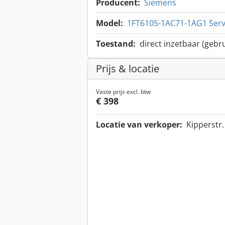
Producent:
Siemens
Model:
1FT6105-1AC71-1AG1 Ser
Toestand:
direct inzetbaar (gebru
Prijs & locatie
Vaste prijs excl. btw
€ 398
Locatie van verkoper:
Kipperstr