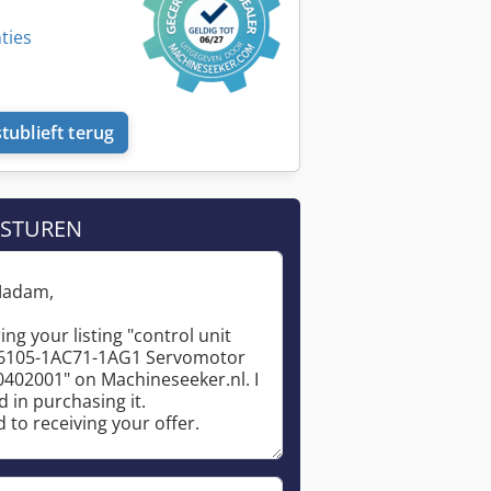
ties
tublieft terug
 STUREN