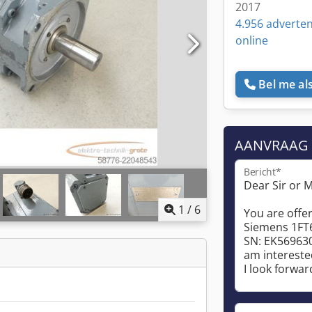
2017
4.956 adverten
online
Bel me als
AANVRAAG
Bericht*
1
/
6