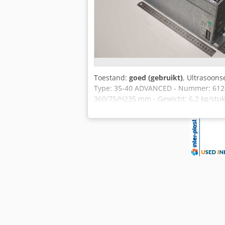
Toestand:
goed (gebruikt)
, Ultrasoon
Type: 35-40 ADVANCED - Nummer: 612448
360/75/H235 mm - Gewicht: 6,2 kg/stuk