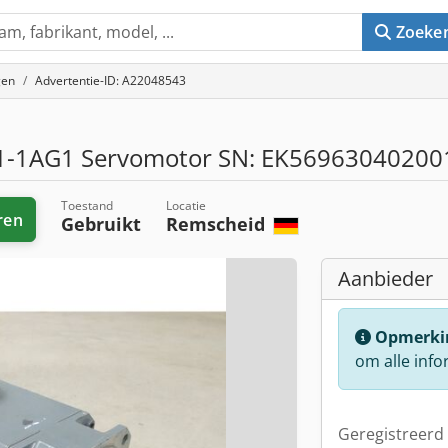
Zoeke
gen
Advertentie-ID: A22048543
-1AG1 Servomotor SN: EK56963040200
Toestand
Locatie
ren
Gebruikt
Remscheid
Aanbieder
Opmerki
om alle info
Geregistreerd 