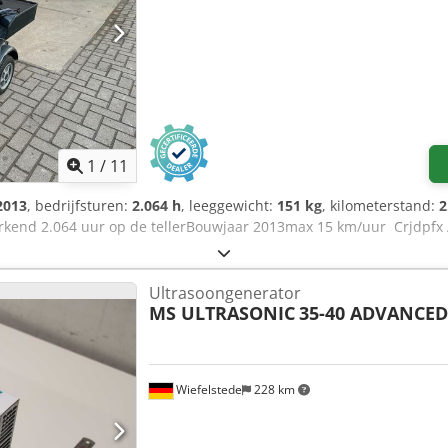
1
/
11
2013
, bedrijfsturen:
2.064 h
, leeggewicht:
151 kg
, kilometerstand:
2
rkend 2.064 uur op de tellerBouwjaar 2013max 15 km/uur Crjdpfx 
Ultrasoongenerator
MS ULTRASONIC
35-40 ADVANCED
Wiefelstede
228 km