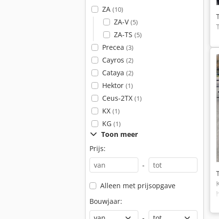
ZA
(10)
ZA-V
(5)
ZA-TS
(5)
Precea
(3)
Cayros
(2)
Cataya
(2)
Hektor
(1)
Ceus-2TX
(1)
KX
(1)
KG
(1)
Toon meer
Prijs:
-
Alleen met prijsopgave
Bouwjaar:
-