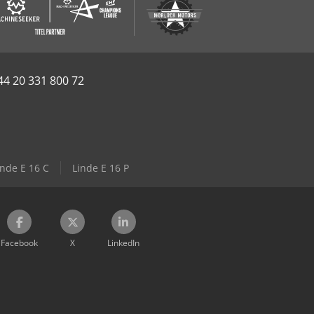
44 20 331 800 72
inde E 16 C
Linde E 16 P
Facebook
X
LinkedIn