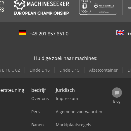
+49 201 857 861 0
+
Huidige zoek naar machines:
 E 16 C 02
Linde E 16
Linde E 15
Afzetcontainer
L
dersteuning
bedrijf
Juridisch
Over ons
Impressum
Blog
Pers
Algemene voorwaarden
Banen
Marktplaatsregels