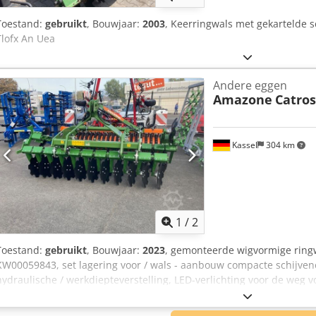
Toestand:
gebruikt
, Bouwjaar:
2003
, Keerringwals met gekartelde s
Tlofx An Uea
Andere eggen
Amazone
Catros
Kassel
304 km
1
/
2
Toestand:
gebruikt
, Bouwjaar:
2023
, gemonteerde wigvormige ring
KW00059843, set lagering voor / wals - aanbouw compacte schijven
hydraulische / werkdiepteverstelling, LED-verlichting voor de weg v
Ansr Ty N Eo Uoha