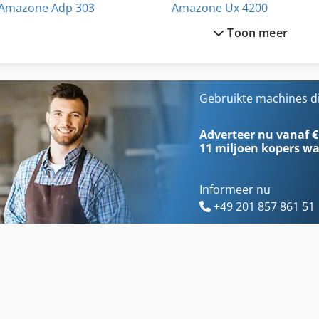
Amazone Adp 303
Amazone Ux 4200
Toon meer
Amazone Catros 3001
Amazone Ux 5200
Amazone Kg 301
Amazone Zae 602
Amazone Kg 302
Amazone Zam 1000
Gebruikte machines d
Amazone Kg 303
Amazone Zam 1200
Adverteer nu vanaf €
11 miljoen kopers
wa
Informeer nu
+49 201 857 861 51