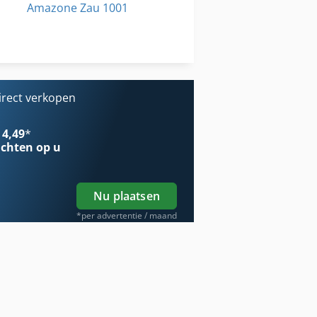
Amazone Zau 1001
Amazone Zau 1501
Amazone Zg 5000
irect verkopen
 4,49
*
chten op u
Nu plaatsen
*per advertentie / maand