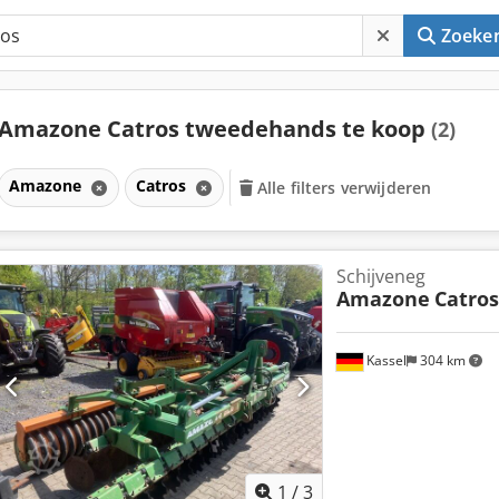
Zoeke
Amazone Catros tweedehands te koop
(2)
Amazone
Catros
Alle filters verwijderen
Schijveneg
Amazone
Catros
Kassel
304 km
1
/
3