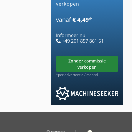
verkopen
vanaf
€ 4,49
*
Informeer nu
+49 201 857 861 51
zonder commissie
verkopen
*per advertentie / maand