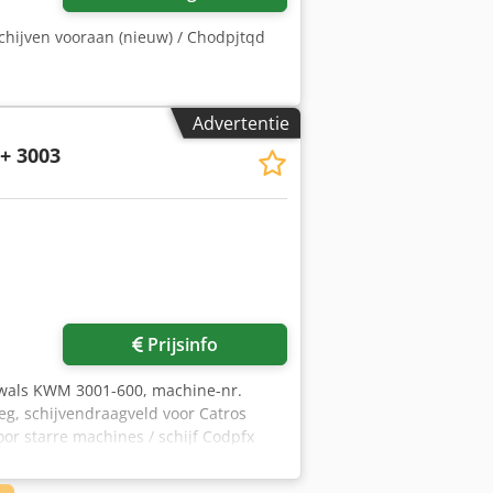
chijven vooraan (nieuw) / Chodpjtqd
Advertentie
+ 3003
Vraag meer foto's aan
Prijsinfo
wals KWM 3001-600, machine-nr.
eg, schijvendraagveld voor Catros
oor starre machines / schijf Codpfx