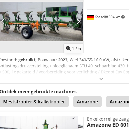
Kassel
304 km
1
/
6
Toestand:
gebruikt
, Bouwjaar:
2023
, Wiel 340/55-16.0 AW, afstrijke
ontlastingsdrukverstelling / ploeglichaam STU 40, schaarblad 430, 
D 500, 1x gekarteld / voorbereiding voor verlichting / Dkedot Eay Eo
Ontdek meer gebruikte machines
Meststrooier & kalkstrooier
Amazone
Amazone
Enkelkorrelige zaag
Amazone
ED 601