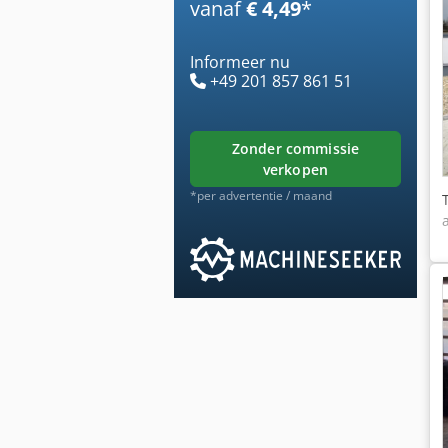
vanaf
€ 4,49
*
Informeer nu
+49 201 857 861 51
zonder commissie
verkopen
*per advertentie / maand