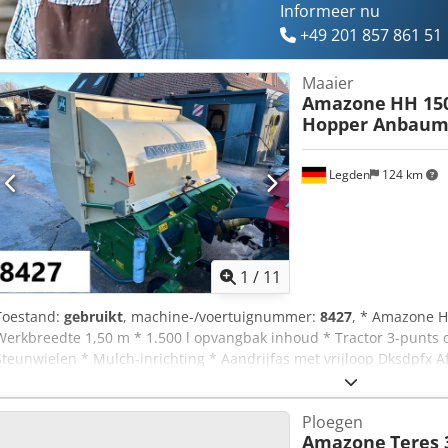
Informeer nu
+49 201 857 861 51
Maaier
Amazone
HH 15
Hopper Anbaum
Legden
124 km
1
/
11
Toestand:
gebruikt
, machine-/voertuignummer:
8427
, * Amazone H
Werkbreedte 1,50 m * 1.500 l opvangbak inhoud * Tractor 3-punts
Steunwielen * Mulch-inrichting * Aandrijfas met vrijloop Dksdpfx 
hydraulische bodemlediging * Rotatiesnelheid 2.650 tpm * Vulstandi
voertuignummer: 8427 WhatsApp-support beschikbaar! Bij vragen ov
Ploegen
informatie kunt u ons gemakkelijk via WhatsApp bereiken Whatsapp
Amazone
Teres 
verkoop voorbehouden.