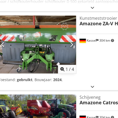
paar / schijfkouterhouder schijfkouter D 500 gekarteld aanloopsch
Djdpjt A Udyefx Af Eskr
Kunstmeststrooier
Amazone
ZA-V H
Kassel
304 km
1
/
4
Toestand:
gebruikt
, Bouwjaar:
2024
,
Schijveneg
Amazone
Catros
Kassel
304 km