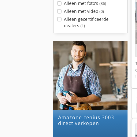
Alleen met foto's
(36)
Alleen met video
(0)
Alleen gecertificeerde
dealers
(1)
 Ploegen
Amazone Uf 1501
Amazone Uf 1201
amazone cenius 3003
direct verkopen