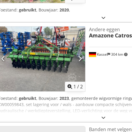
Toestand:
gebruikt
, Bouwjaar:
2020
,
Andere eggen
Amazone
Catros
Kassel
304 km
1
/
2
Toestand:
gebruikt
, Bouwjaar:
2023
, gemonteerde wigvormige ring
KW00059843, set lagering voor / wals - aanbouw compacte schijven
hydraulische / werkdiepteverstelling, LED-verlichting voor de weg v
Ty N Eo Af Esr
Banden met velgen,