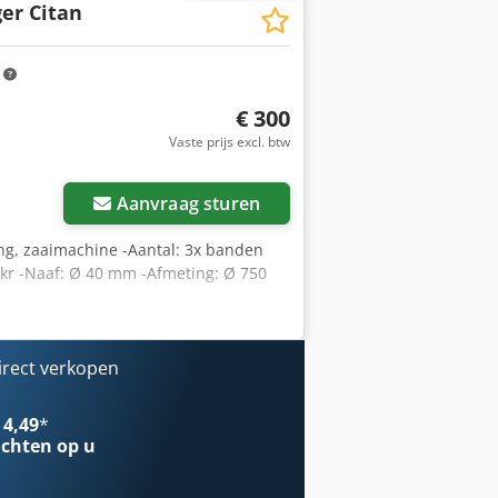
er Citan
m
€ 300
Vaste prijs excl. btw
Aanvraag sturen
g, zaaimachine -Aantal: 3x banden
kr -Naaf: Ø 40 mm -Afmeting: Ø 750
irect verkopen
 4,49
*
chten op u