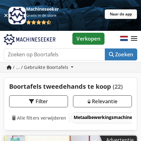
Machineseeker
Naar de app
Gratis in de store
Verkopen
Zoeken
/ ... / Gebruikte Boortafels
Boortafels tweedehands te koop
(22)
Filter
Relevantie
Metaalbewerkingsmachines &
Alle filters verwijderen
Advertentie