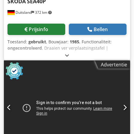
SKODA
SEA40P
Duitsland
372 km
Prijsinfo
Bellen
Toestand:
gebruikt
, Bouwjaar:
1985
, Functionaliteit:
ongecontroleerd
, Draaien ver verplaatsingstafel |
Fabrikaat: SKODA | Type: SEA40P | Bouwjaar: 1985 De tafel
kan na afspraak worden bezichtigd. TECHNISCHE
Advertentie
GEGEVENS: - Besturing: variabel - Meetsystemen:
Heidenhain - Aandrijvingen assen: Siemens Codpfjzgu
Uaex Aiijrf - Maximale tafelbelasting: 40 t - Opspanvlak
tafel: 2.400 x 2.400 mm - Totale hoogte draaitafel: 1.210
mm - Tafelslag (W-as): 2.500 mm - Binnenste
rondgeleiding: * middelste diameter: 1.210 mm * breedte
van de geleiding: 250 mm - Buitenste rondgeleiding: *
middelste diameter: 2.200 mm * breedte van de geleiding:
165 mm - Voedingen, traploos regelbaar: * Lengtevoeding -
bereik: 0,5 - 2.000 mm/omw/min * Snelgang: 10.000
mm/omw/min * Ronddraaiende voeding - bereik: 0,5 -