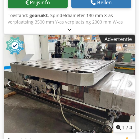
Prijsinfo
Bellen
Toestand:
gebruikt
, Spindeldiameter 130 mm X-as
verplaatsing 3500 mm Y-as verplaatsing 2000 mm W-as
900 mm Opname ISO 50 Totale vermogensbehoefte 18,5
kW Toebehoren: Aanslagplaat en verdeelstaartstuk
Advertentie
Inclusief: Facing head Cedjyqtwvopfx Aiierf Tussenstuk
(deelstaartstuk) De technische gegevens zijn afkomstig van
de fabrikant of operator en daarom vrijblijvend voor ons.
Tussentijdse verkoop voorbehouden; uitsluitend onze
algemene voorwaarden zijn van toepassing. Over ons Meer
dan 400 eigen machines op voorraad Meer dan 15.000 m²
opslagruimte, hijscapaciteit 70 ton Meer dan 10.000
artikelen aan accessoires voor uw werkplaats Wilt u
machines, productielijnen of uw bedrijf verkopen, neem
dan contact met ons op. Meer aanbiedingen vindt u op
onze website. Bezichtigingen zijn op afspraak mogelijk. Wij
kijken uit naar uw bezoek. Uw Markus Hirsch Team
1
/
4