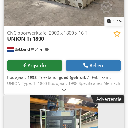
1
/
9
CNC boorwerktafel 2000 x 1800 x 16 T
UNION
Ti 1800
Babberich
64 km
Prijsinfo
Bellen
Bouwjaar:
1998
, Toestand:
goed (gebruikt)
, Fabrikant:
UNION Type: Ti 1800 Bouwjaar: 1998 Specificaties Metrisch
VS standaard Cedpfxekwcdbj Aiiorf Lengte tafel 2000 mm
Tafelbreedte 1800 mm Tafelbelasting 16000 V-as aanvoer
Advertentie
1250 mm Rotatie B-as 360.000 ° B-as rotatiesnelheid 1.35
Omw/min. Bewegingssnelheid V-as 4000 mm/min.
Afmetingen (schatting) Lengte 3400 mm Breedte 2000 mm
Hoogte 920 mm Gewicht 6500 kg Let op: De informatie op
deze pagina is te goeder trouw van ons verkregen, en waar