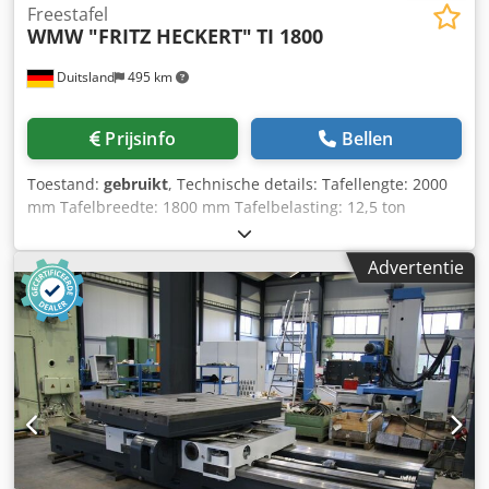
Freestafel
WMW "FRITZ HECKERT"
TI 1800
Duitsland
495 km
Prijsinfo
Bellen
Toestand:
gebruikt
, Technische details: Tafellengte: 2000
mm Tafelbreedte: 1800 mm Tafelbelasting: 12,5 ton
Tafelbeweging in lengterichting: 1250 mm Tafelrotatie: 360
° Crsdpsu N D Szefx Aiiof Tafelpositionering: 4x90 °
Advertentie
verplaatsingen - in de lengterichting: 0,63 - 2.000
mm/omwenteling Totaal benodigd vermogen: 6 kW
Machinegewicht ca.: 7,6 ton Machineafmetingen LxBxH:
3,82 x 2,25 x 0,92 m Conventionele kottertafel *