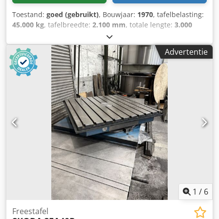
Toestand:
goed (gebruikt)
, Bouwjaar:
1970
, tafelbelasting:
45.000 kg
, tafelbreedte:
2.100 mm
, totale lengte:
3.000
mm
, Kotterbank draaitafel MITSUBISHI - DIT-A Mitsubishi
Rotary table 3000 x 2100 x 45 T V-Axis 1500 mm
Advertentie
Tafellengte: 3000mm Tafelbreedte: 2100mm Crsdpfx
Aijwvkczsisf Tafelbelasting: 45000 Verplaatsing V-
as:1500mm Rotatie B-as: 360.000° Draaisnelheid B-as:0,02
- 0,60Omw/min.
1
/
6
Freestafel