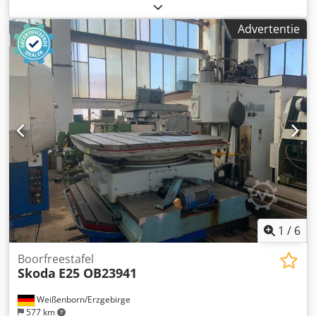
T-sleufbreedte 28 mm T-sleufafstand 160 mm Totale
benodigde vermogen 6 kW Machinegewicht ca. 9,2 t
Advertentie
Benodigde ruimte ca. 3,7x2,1 m De technische gegevens
zijn door de fabrikant of operator verstrekt en derhalve
voor ons vrijblijvend. Tussentijdse verkoop voorbehouden;
uitsluitend onze algemene verkoop- en
leveringsvoorwaarden zijn van toepassing. Over ons meer
dan 400 eigen machines op voorraad meer dan 15.000 m²
opslagruimte, hijscapaciteit 70 t meer dan 10.000 artikelen
aan toebehoren voor uw werkplaats Wilt u machines,
productielijnen of uw bedrijf verkopen? Neem dan gerust
contact met ons op. Meer aanbiedingen vindt u op onze
website. Bezichtigen is mogelijk op afspraak. Wij kijken uit
naar uw bezoek. Cjdpfx Ajyqvbkjiijrf Uw Markus Hirsch
Team
1
/
6
Boorfreestafel
Skoda
E25 OB23941
Weißenborn/Erzgebirge
577 km