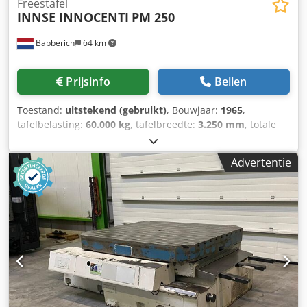
Freestafel
INNSE INNOCENTI
PM 250
Babberich
64 km
Prijsinfo
Bellen
Toestand:
uitstekend (gebruikt)
, Bouwjaar:
1965
,
tafelbelasting:
60.000 kg
, tafelbreedte:
3.250 mm
, totale
breedte:
3.250 mm
, Kotterbank draaitafel INNSE
INNOCENTI - PM 250 Cjdpfx Aex S Ihaeiiorf MACH-ID 7530
Advertentie
Merk: INNSE INNOCENTI Type: PM 250