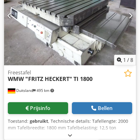
hydrostatisch gemonteerd, B-as als positioneeras, die
wordt vastgeklemd. 9x T-gleuven volgens DIN 650 en 508:
a=28mm; h=54mm; b=51mm; c=21mm waarvan hart-op-
hart afstand = 160mm *
1
/
8
Freestafel
WMW "FRITZ HECKERT"
TI 1800
Duitsland
495 km
Prijsinfo
Bellen
Toestand:
gebruikt
, Technische details: Tafellengte: 2000
mm Tafelbreedte: 1800 mm Tafelbelasting: 12,5 ton
Tafelbeweging in lengterichting: 1250/1400 mm