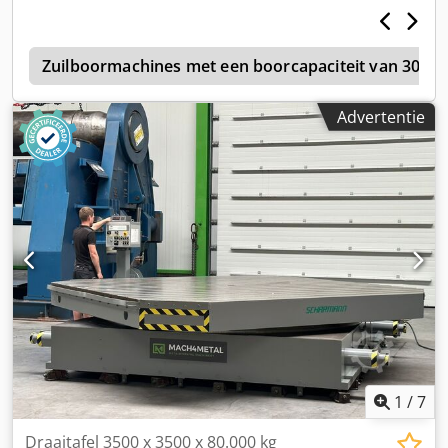
Rotatie B-as: 1 or 5 Gr.° Lengte: 1200mm Breedte: 1200mm
Crjdpfx Aiowq Rmceief Hoogte: 340mm Gewicht: 2000kg
p
Zuilboormachines met een boorcapaciteit van 30-3
Advertentie
1
/
7
Draaitafel 3500 x 3500 x 80.000 kg