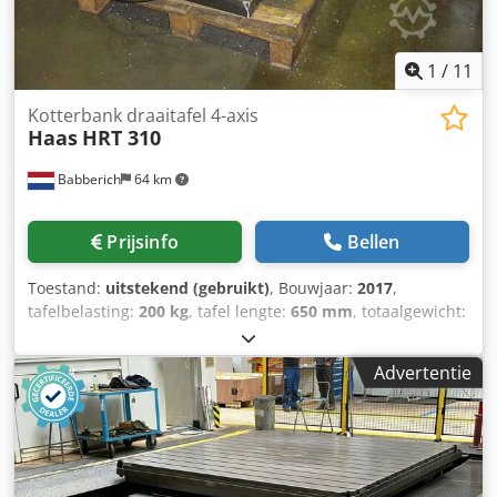
controleren.
1
/
11
Kotterbank draaitafel 4-axis
Haas
HRT 310
Babberich
64 km
Prijsinfo
Bellen
Toestand:
uitstekend (gebruikt)
, Bouwjaar:
2017
,
tafelbelasting:
200 kg
, tafel lengte:
650 mm
, totaalgewicht:
240 kg
, tafelhoogte:
400 mm
, Kotterbank draaitafel Haas -
HRT 310 Csdpfx Aoyu Nb Eoiiorf
Advertentie