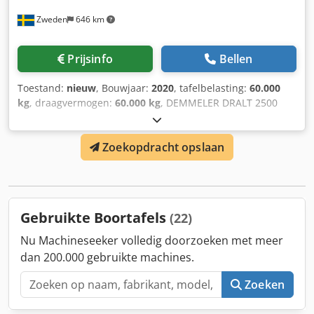
Zweden
646 km
Prijsinfo
Bellen
Toestand:
nieuw
, Bouwjaar:
2020
, tafelbelasting:
60.000
kg
, draagvermogen:
60.000 kg
, DEMMELER DRALT 2500
kantelbare draaitafel. Nieuw, nieuwer gebruikt opgeslagen
in verwarmd magazijn. 2.500 x 2.500 mm, 60 ton. Lineaire
Zoekopdracht opslaan
slag 2.500 mm. Kanteling 10°. Crodpfx Aewdiwaoiiof Blijft
draaien. Lineair meetsysteem Heidenhein LC 185.
Gebruikte Boortafels
(22)
Nu Machineseeker volledig doorzoeken met meer
dan 200.000 gebruikte machines.
Zoeken