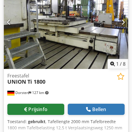
1
/
8
Freestafel
UNION
Ti 1800
Dorsten
127 km
Prijsinfo
Bellen
Toestand:
gebruikt
, Tafellengte 2000 mm Tafelbreedte
1800 mm Tafelbelasting 12,5 t Verplaatsingsweg 1250 mm