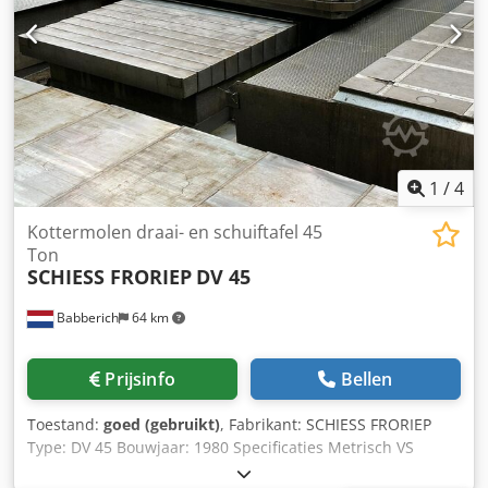
1
/
4
Kottermolen draai- en schuiftafel 45
Ton
SCHIESS FRORIEP
DV 45
Babberich
64 km
Prijsinfo
Bellen
Toestand:
goed (gebruikt)
, Fabrikant: SCHIESS FRORIEP
Type: DV 45 Bouwjaar: 1980 Specificaties Metrisch VS
standaard Lengte tafel 3000 mm Tafelbreedte 3000 mm