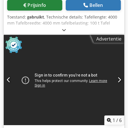
datasheet. Belangrijke opmerkingen: Crsdsygarlspfx Aiisf
Prijsinfo
Bellen
Alle gegevens zijn vrijblijvend, onder voorbehoud van
tussentijdse verkoop, fouten en beschikbaarheid.
Toestand:
gebruikt
, Technische details: Tafellengte: 4000
Technische specificaties en alle overige informatie zijn niet
mm Tafelbreedte: 4000 mm tafelbelasting: 100 t Tafel
bindend en dienen uitsluitend ter oriëntatie. Contact: Bij
longitudinale beweging: U-as: 2000 mm Tafel draaibaar: B-
interesse of voor het plannen van een bezichtiging graag
as: 360° Snelle doorgang in de lengterichting: U-as: 6000
een bericht sturen of een afspraak maken. Disclaimer: Het
Advertentie
mm/min mm/min. Snelle doorgang: B-as: 0,05 - 2 rpm rpm
artikel wordt verkocht zoals beschreven. Retourneren,
boortafel De U- en B-assen zijn voorzien van
garantie en aansprakelijkheid zijn uitgesloten. Koper stemt
hydrostatische geleidingen. Hydrostatische of
ermee in dat het artikel wordt gekocht in de staat 'zoals
lagerondersteuning: Hydrostatische ondersteuning Ø van
gezien' en zonder recht op retour. Voor de juistheid van de
de vijfde wielkoppeling: 2.190 mm Hydraulische sloten
gegevens in de tekst en op de foto's wordt geen
Csdpfx Aiju N D Tloierf - 3 hydrostatische geleidingen voor
aansprakelijkheid aanvaard. Met de aankoop van dit artikel
longitudinale beweging - 1 hydrostatische cirkelvormige
gaat u akkoord met bovengenoemde voorwaarden.
geleiding voor de rotatie-as positioneringssysteem: -
Heidenhain-hoekencoder voor de B-as - Heidenhain
optische schaal voor de U-as De servomotoren, de
schakelkast en een paneel zijn niet bij de levering
inbegrepen. *
1
/
6