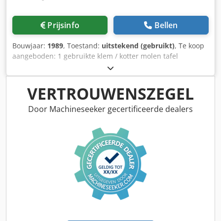
Prijsinfo
Bellen
Bouwjaar:
1989
, Toestand:
uitstekend (gebruikt)
, Te koop
aangeboden: 1 gebruikte klem / kotter molen tafel
Fabrikant: Skoda Type: E20OB22875 bouwjaar: 1989
afmetingen 2.000 x 2.000 mm Cjdpfx Aijg Sbbmoierf
onderdeelgewicht: tot 25t electr. verstelbaar massa: 10t
VERTROUWENSZEGEL
Door Machineseeker gecertificeerde dealers