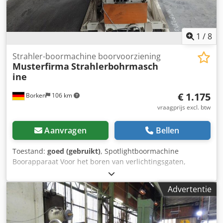
1
/
8
Strahler-boormachine boorvoorziening
Musterfirma
Strahlerbohrmasch
ine
€ 1.175
Borken
106 km
vraagprijs excl. btw
Aanvragen
Bellen
Toestand:
goed (gebruikt)
, Spotlightboormachine
Boorapparaat Voor het boren van verlichtingsgaten,
kabelopeningen, spotgaten in wandkasten, vitrines en
rompen Verdere artikelen - nieuw en gebruikt - vindt u in
Advertentie
onze shop! Credpfxjvdc T Nj Aiiof Internationale
verzendkosten op aanvraag!