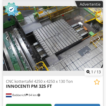
Tafelbelasting 40000 V-as voeding 1600 mm Rotatie B-as
Advertentie
360000 ° Rotatiesnelheid B-as Cedpfx Aieku Aalsisrf 100
graden/min Omw/min. Bewegingssnelheid V-as 4500
mm/min. Afmetingen (schatting) Lengte 5320 mm Breedte
3000 mm Hoogte 1080 mm Gewicht 24000 kg Let op: De
informatie op deze pagina is te goeder trouw van ons
verkregen, en waar mogelijk van de fabrikant.De
informatie wordt te goeder trouw gegeven, maar de
nauwkeurigheid kan niet worden gegarandeerd. Wij raden
u aan alle belangrijke details te controleren.
1
/
13
CNC kottertafel 4250 x 4250 x 130 Ton
INNOCENTI
PM 325 FT
Babberich
64 km