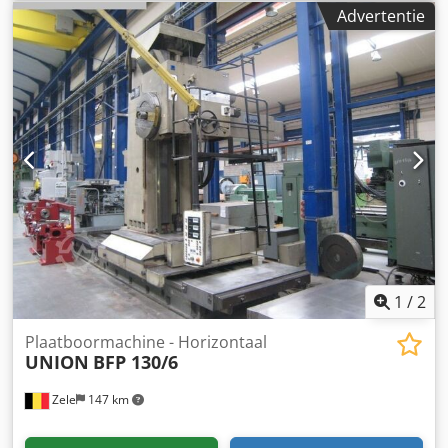
Tafelrotatie: 360 gemotoriseerd ° Tafelpositionering: 4x90 °
Advertentie
Aanzet - in de lengterichting: 0,63 - 2.000 mm/min. Hoogte
boven vloer: 920 mm Stroomvoorziening: 380 V Totaal
benodigd vermogen: 6 kW Machinegewicht ca.: 7,6 ton
Machineafmetingen LxBxH: 3,8 x 2,25 x 0,95 m
Conventionele kottertafel, bediening via bedieningspaneel
T-gleuven volgens DIN 650: Cjdpfxeu N Ebdo Aiiorf
a=28mm; h=49mm; b=52mm; c=21mm *
1
/
2
Plaatboormachine - Horizontaal
UNION
BFP 130/6
Zele
147 km