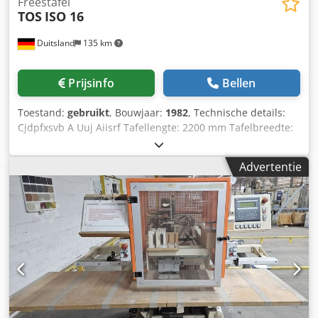
Freestafel
TOS
ISO 16
Duitsland
135 km
Prijsinfo
Bellen
Toestand:
gebruikt
, Bouwjaar:
1982
, Technische details:
Cjdpfxsvb A Uuj Aiisrf Tafellengte: 2200 mm Tafelbreedte:
2500 mm Tafelbelasting: 16 ton Totaal benodigd
vermogen: 6,5 kW Aanvoersnelheid: 1,25 - 160 mm/min
Advertentie
ijlgangsnelheid: 2000 mm/min Lengteverstelling: 1500 mm
Machinegewicht ca.: 12 ton Benodigde ruimte ca.: 4,1 x
2,65 x 0,95 m