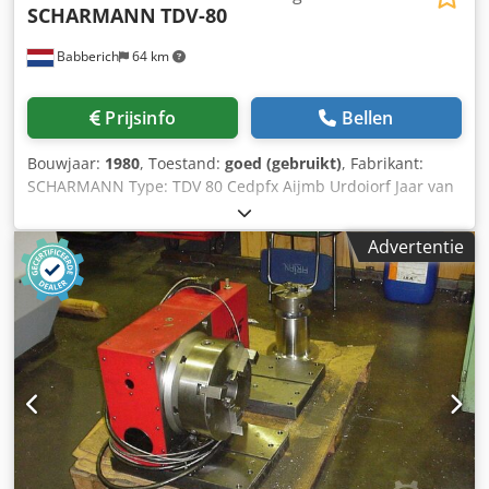
SCHARMANN
TDV-80
Babberich
64 km
Prijsinfo
Bellen
Bouwjaar:
1980
, Toestand:
goed (gebruikt)
, Fabrikant:
SCHARMANN Type: TDV 80 Cedpfx Aijmb Urdoiorf Jaar van
fabricage: 1980 Draagbaar / Verplaatsbaar met
nivelleerschoenen AWF Fixators ROD Heidenhain
Advertentie
indexeerweger met Dro Links- en rechtsdraaiend in 3
indexeersnelheden Vermogen 18 kW Snel positioneerbare
vaste hoek 0-90-180-270 Gr Specificaties Metrisch VS
standaard Tafellengte 3500 mm Tafel breedte 3500 mm
Tafelbelasting 80000 Rotatie B-as 360000 ° Afmetingen
(schatting) Lengte 6000 mm Breedte 3500 mm Hoogte 1400
mm Gewicht 28000 kg Let op: De informatie op deze
pagina is te goeder trouw verkregen van ons en waar
mogelijk van de fabrikant. De informatie wordt te goeder
trouw gegeven, maar de nauwkeurigheid kan niet worden
gegarandeerd. Wij raden u aan alle belangrijke details te