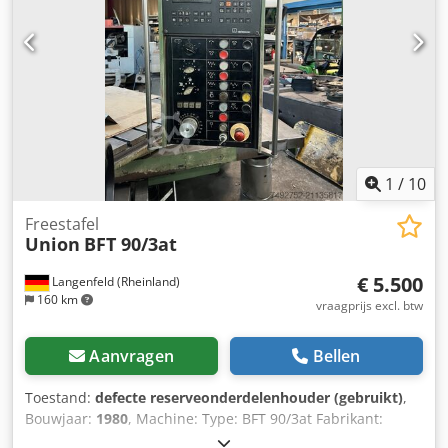
mogelijk van de fabrikant.De informatie wordt te goeder
trouw gegeven, maar de nauwkeurigheid kan niet worden
gegarandeerd. Wij raden u aan alle belangrijke details te
controleren.
1
/
10
Freestafel
Union
BFT 90/3at
€ 5.500
Langenfeld (Rheinland)
160 km
vraagprijs excl. btw
Aanvragen
Bellen
Toestand:
defecte reserveonderdelenhouder (gebruikt)
,
Bouwjaar:
1980
, Machine: Type: BFT 90/3at Fabrikant:
UNION Bouwjaar: 1980 Besturing: NC-besturing,