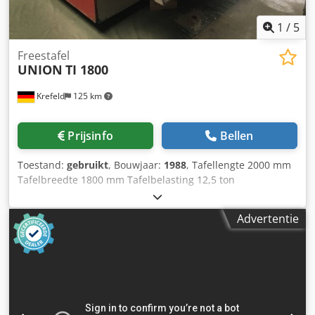
gereinigd en opnieuw afgedicht - Nieuwe lagers voor
transportmotor - Nieuw lakwerk De kottertafel/draaitafel
1
/
5
kan worden gedemonstreerd onder stroom. Bekijk onze
demofilm om te zien hoe hij te koop is! *
Freestafel
UNION
TI 1800
Krefeld
125 km
Prijsinfo
Bellen
Toestand:
gebruikt
, Bouwjaar:
1988
, Tafellengte 2000 mm
Tafelbreedte 1800 mm Tafelbelasting 12,5 ton
Tafelbeweging in lengterichting 1.250 mm Tafel 360
graden draaibaar Tafelpositionering 4 x 90 ° Codpfstv H
Advertentie
Txox Aiijrf Aanzet - in lengterichting 0,63 - 2.000 mm/min
Totaal benodigd vermogen 4 kW Machinegewicht ca. 7,6
ton