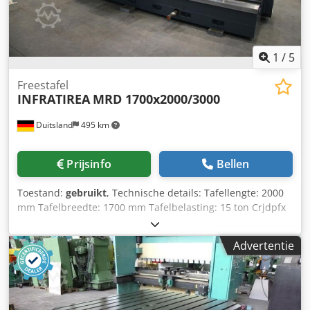
1
/
5
Freestafel
INFRATIREA
MRD 1700x2000/3000
Duitsland
495 km
Prijsinfo
Bellen
Toestand:
gebruikt
, Technische details: Tafellengte: 2000
mm Tafelbreedte: 1700 mm Tafelbelasting: 15 ton Crjdpfx
Aou N D Sbeiijf x-afstand: lengte=3000 mm Tafel
draaibaar: 360 gemotoriseerd ° Hoogte boven vloer: 1020
Advertentie
mm Totaal benodigd vermogen: ca. 1,0 kw Machinegewicht
ca.: 14,2 ton Afmetingen: 5,7x2,1x1,0 m De tafel van de
kotterbank is gebouwd in 1985 en gedeeltelijk gereviseerd
in 2023 (retrofit). De tafel is gemonteerd op een
vlakbedgeleiding (5000x1380mm). De rotatieas (B) is