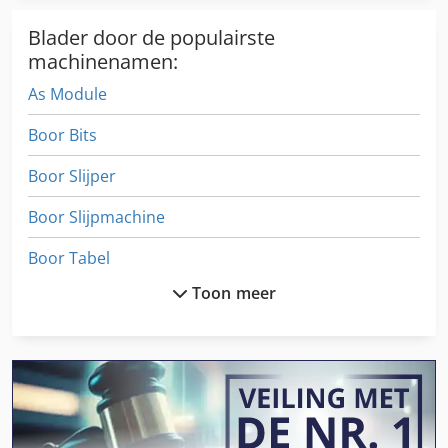
Blader door de populairste
machinenamen:
As Module
Boor Bits
Boor Slijper
Boor Slijpmachine
Boor Tabel
Toon meer
Broodje Van De Diervoeders
Centrering Van De Boor
Draaibare Kop
German