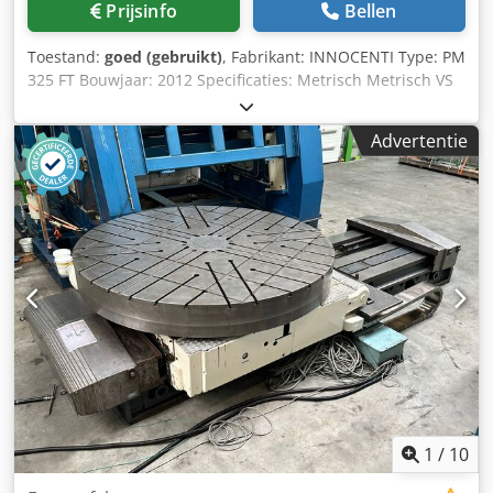
Prijsinfo
Bellen
Toestand:
goed (gebruikt)
, Fabrikant: INNOCENTI Type: PM
325 FT Bouwjaar: 2012 Specificaties: Metrisch Metrisch VS
standaard Lengte tafel 4250 mm Tafelbreedte 4250 mm
Tafelbelasting 130.000 V-as voeding 3000 mm B-as rotatie
Advertentie
360.000 ° Hoge snelheid rotatie B-as 0,16 - 34,5 omw/min.
Codpfx Aijtwllfsijrf Afmetingen (schatting) lengte 8000 mm
breedte 4250 mm Hoogte 2000 mm gewicht 62500 kg Let
op: De informatie op deze pagina wordt te goeder trouw
en naar beste weten verstrekt en is waar mogelijk
verkregen van de fabrikant, maar de nauwkeurigheid kan
niet worden gegarandeerd. De nauwkeurigheid kan echter
niet worden gegarandeerd. Dienovereenkomstig vormt het
geen vertegenwoordiging of contract en we raden u aan
alle relevante details te controleren.
1
/
10