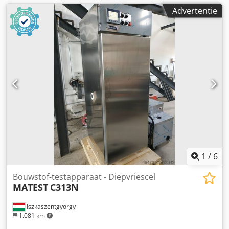
Advertentie
1
/
6
Bouwstof-testapparaat - Diepvriescel
MATEST
C313N
Iszkaszentgyörgy
1.081 km