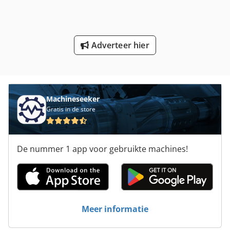
Testen Van De Pers
Werkbank Met Inhoud
Adverteer hier
Werken Voertuig
Werkplaats Accessoires
Machineseeker
Gratis in de store
De nummer 1 app voor gebruikte machines!
Meer informatie