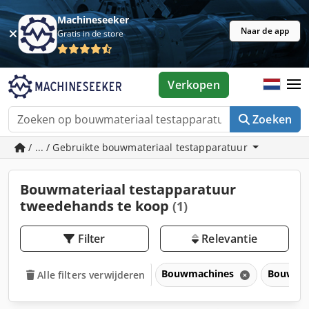
Machineseeker
Naar de app
Gratis in de store
Verkopen
Zoeken
/ ... / Gebruikte bouwmateriaal testapparatuur
Bouwmateriaal testapparatuur
tweedehands te koop
(1)
Filter
Relevantie
Bouwmachines
Bouwmat
Alle filters verwijderen