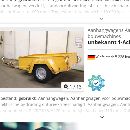
laadbakwagen, verzinkt, standaarduitvoering • 4 stuks beschikbaar •
uitschuifbaar tot 600 mm • Toegestane totaalgewicht: 18.000 kg • Le
assen • Volledig luchtgeveerd • Banden: 385/65 R 22,5 • Zeer goed p
• Heffen/zakken installatie • Duitse aanhanger! • Van eerste eigenaa
Aanhangwagens A
tussentijdse verkoop voorbehouden! = Verdere informatie = Schade:
bouwmachines
Laadvermogen: 18.000 kg Schade: geen Cedpfx Apewmpa Tjcerf
unbekannt
1-Ac
Wiefelstede
228 k
1
/
13
Toestand:
gebruikt
, Aanhangwagen, Aanhangwagen voor bouwmachi
elektrische bedrading ontbreekt/beschadigd -Aanhangwagen: Aa
Laadoppervlak: 2220/1085/H420 mm, hoogte laadvloer 410 mm -Op
2010 tot 2500 kg -Steunlast: 100 kg -Afmetingen: 4175/2030/H980 m
In de staat waarin deze zich bevindt, zoals te zien Cjdpsn Uy Awjfx 