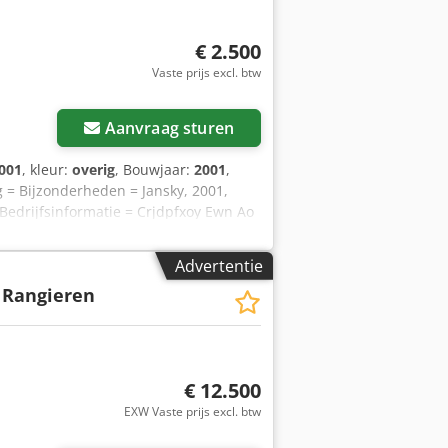
€ 2.500
Vaste prijs excl. btw
Aanvraag sturen
001
, kleur:
overig
, Bouwjaar:
2001
,
g = Bijzonderheden = Jansky, 2001,
Bedrijfsinformatie = Crjdpfxoy Ewn Ao
0393310655 Swift code: RABONL2U -
van voertuigen is zonder aanbetaling
Advertentie
stfouten voorbehouden.
 Rangieren
€ 12.500
EXW Vaste prijs excl. btw