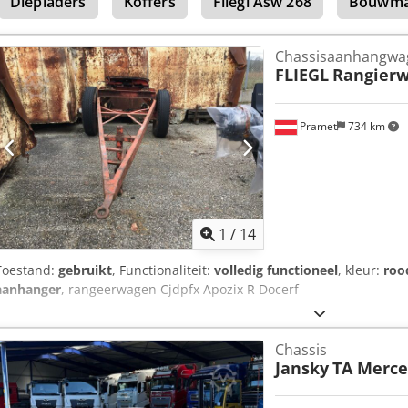
Diepladers
Koffers
Fliegl Asw 268
Bouwma
Chassisaanhangwa
FLIEGL
Rangier
Pramet
734 km
1
/
14
Toestand:
gebruikt
, Functionaliteit:
volledig functioneel
, kleur:
roo
aanhanger
, rangeerwagen Cjdpfx Apozix R Docerf
Chassis
Jansky
TA Merce