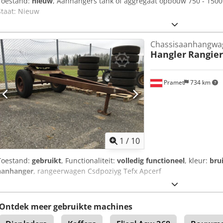
Toestand:
nieuw
, Aanhangers tank of aggregaat opbouw 750 - 1500
Staat: Nieuw
Chassisaanhangwa
Hangler
Rangie
Pramet
734 km
1
/
10
Toestand:
gebruikt
, Functionaliteit:
volledig functioneel
, kleur:
bru
aanhanger
, rangeerwagen Csdpoziyg Tefx Apcerf
Ontdek meer gebruikte machines