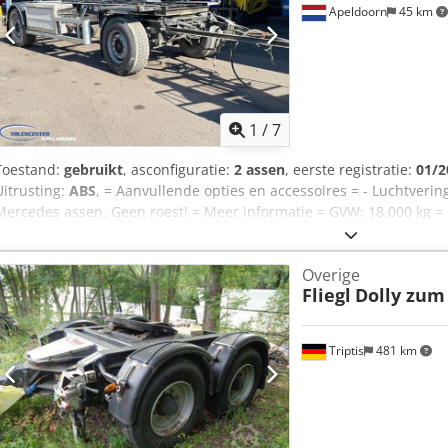
Apeldoorn
45 km
1
/
7
Toestand:
gebruikt
, asconfiguratie:
2 assen
, eerste registratie:
01/2
Uitrusting:
ABS
, = Aanvullende opties en accessoires = - Luchtverin
Mercedes assen, Geen roest! = Meer informatie = GVW: 18.000 kg = 
Apcef Bank data: Rabobank Account: 39.33.10.655 IBAN: NL73RABO
Controleer altijd onze bankgegevens voor transactie! - Reserveren 
Overige
niet mogelijk. - Bij alle aangeboden voertuigen zijn schrijf- en tek
Fliegl
Dolly zum
Triptis
481 km