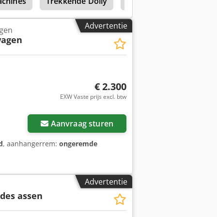
chines
Trekkende Dolly
Drank Aanhangwagens
Advertentie
gen
wagen
€ 2.300
EXW Vaste prijs excl. btw
Aanvraag sturen
d
, aanhangerrem:
ongeremde
Advertentie
des assen