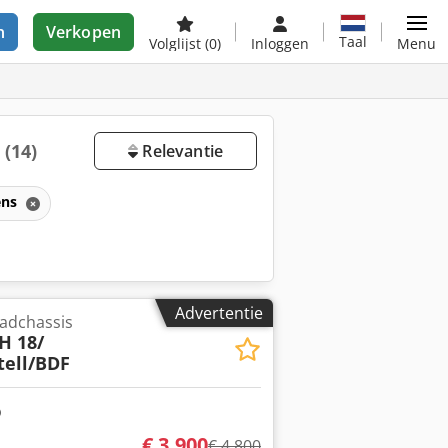
n
Verkopen
Taal
Volglijst
(0)
Inloggen
Menu
p
(14)
Relevantie
ens
Advertentie
adchassis
H 18/
tell/BDF
€ 3.900
€ 4.800