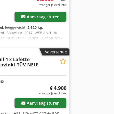
vraagprijs excl. btw
Aanvraag sturen
el
, leeggewicht:
2.620 kg
,
cht
, Bouwjaar:
2017
, WEB ANH 18/
r: 10.01.2017 • Vering: Lucht/lucht •
f • Toegest. totaalgewicht: 18000 kg •
chine • Direct inzetbaar • Dit aanbod is
Advertentie
- Fouten en/of typefouten niet
ll
4 x Lafette
erzinkt TÜV NEU!
m
€ 4.900
vraagprijs excl. btw
Aanvraag sturen
trusting:
ABS
, SCHMITZ GOTHA BDF-