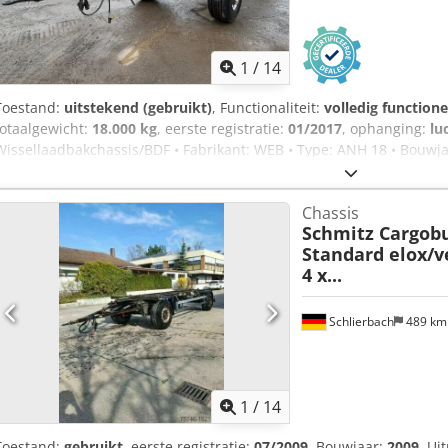
1
/
14
Toestand:
uitstekend (gebruikt)
, Functionaliteit:
volledig functione
totaalgewicht:
18.000 kg
, eerste registratie:
01/2017
, ophanging:
lu
Wissellaadbakchassis/BDF • Fabrikant: WEB • Type: ANH 18 • Bouwjaa
Leeggewicht: 2620 kg • Laadvermogen: 15380 kg Cedpezdt Exjfx Apcor
5,95 meter container • 40 mm trekoog • APK tot: 08.2026 • Duitse ma
Chassis
vrijblijvend en niet bindend. - Tussentijdse verkoop voorbehouden, 
Schmitz Cargobu
uitgesloten. - Verkoop volgens onze algemene voorwaarden.
Standard elox/v
4 x...
Schlierbach
489 k
1
/
14
Toestand:
gebruikt
, eerste registratie:
07/2009
, Bouwjaar:
2009
, Ui