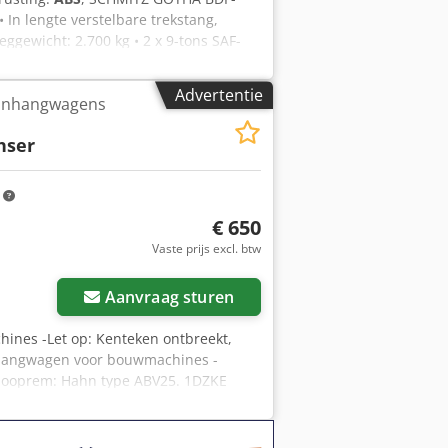
 In lengte verstelbare trekstang,
eggewicht: 2.700 kg • 2 x 9-tons SAF-
rofiel! • Verzinkt/geanodiseerd chassis
r! • APK/ TÜV/ SP: Nieuw! Fouten en
Advertentie
anhangwagens
 geen = Verdere informatie =
hser
m
€ 650
Vaste prijs excl. btw
Aanvraag sturen
nes -Let op: Kenteken ontbreekt,
nhangwagen voor bouwmachines -
looprem: Hahn type ABV25. 1DZKE
m -Terreingewicht: 650 kg -Overdracht:
Apcsrf