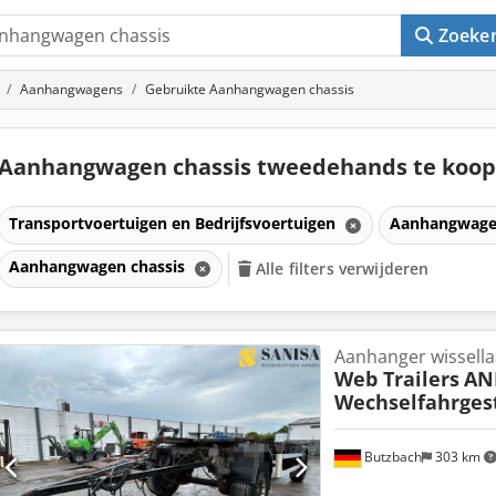
Zoeke
Aanhangwagens
Gebruikte Aanhangwagen chassis
Aanhangwagen chassis tweedehands te koo
Transportvoertuigen en Bedrijfsvoertuigen
Aanhangwag
Aanhangwagen chassis
Alle filters verwijderen
Aanhanger wissella
Web Trailers
AN
Wechselfahrges
Butzbach
303 km