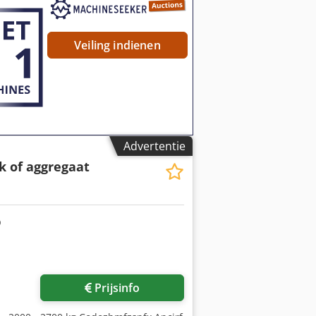
Veiling indienen
Advertentie
 of aggregaat
Vraag meer foto's aan
Prijsinfo