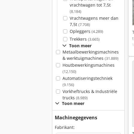
vrachtwagen tot 7,5t
(8.184)
Vrachtwagens meer dan
7,5t
(7.708)
Opleggers
(4.289)
Trekkers
(3.665)
Toon meer
Metaalbewerkingsmachines
& werktuigmachines
(31.889)
Houtbewerkingsmachines
(12.150)
Automatiseringstechniek
(9.156)
Vorkheftrucks & Industriële
trucks
(8.989)
Toon meer
Machinegegevens
Fabrikant: