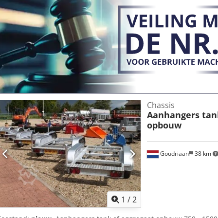
Chassis
Aanhangers tank
opbouw
Goudriaan
38 km
1
/
2