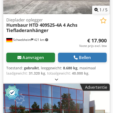
gegevens op: !, Meer details: ! Crjdpozr R Umofx Aitsf
1
/
5
Dieplader oplegger
Humbaur
HTD 409525-4A 4 Achs
Tiefladeranhänger
€ 17.900
Schwebheim
421 km
Vaste prijs excl. btw
Aanvragen
Bellen
Toestand:
gebruikt
, leeggewicht:
8.680 kg
, maximaal
laadgewicht:
31.320 kg
, totaalgewicht:
40.000 kg
,
asconfiguratie:
3 assen
, eerste registratie:
09/2018
,
ophanging:
overig
, bandenmaten:
235/75R17,5
, kleur:
Advertentie
overig
, soort overbrenging:
overig
, voorbandmaat:
235/75R17,5
, achterbandmaat:
235/75R17,5
,
bestuurderscabine:
overig
, emissieklasse:
geen
,
Uitrusting:
ABS, luchtdrukrem
, Sjorogen, ABS, verbreding
met waarschuwingsborden, voertuig wordt in opdracht