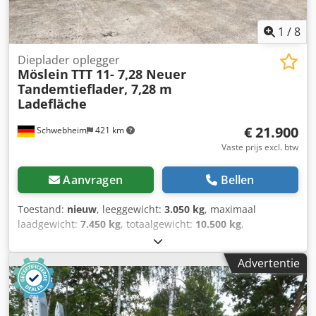
1
/
8
Dieplader oplegger
Möslein
TTT 11- 7,28 Neuer
Tandemtieflader, 7,28 m
Ladefläche
€ 21.900
Schwebheim
421 km
Vaste prijs excl. btw
Aanvragen
Bellen
Toestand:
nieuw
, leeggewicht:
3.050 kg
, maximaal
laadgewicht:
7.450 kg
, totaalgewicht:
10.500 kg
,
asconfiguratie:
2 assen
, laadruimte lengte:
7.200 mm
,
laadruimtebreedte:
2.470 mm
, ophanging:
staal
,
Advertentie
bandenmaten:
235 / 75 R 17,5
, wielbasis:
990 mm
, kleur:
overig
, soort overbrenging:
overig
, voorbandmaat:
235 / 75
R 17,5
, achterbandmaat:
235 / 75 R 17,5
,
bestuurderscabine:
overig
, emissieklasse:
geen
, brandstof: