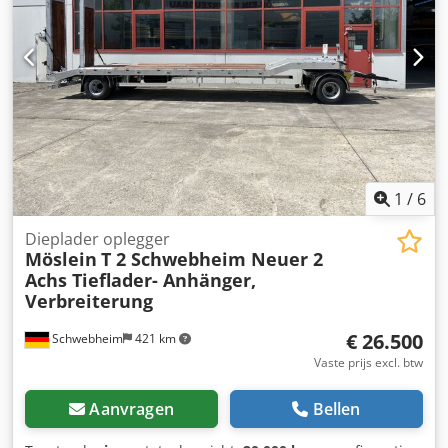
sjorogen, oprijrampen (ca. 3.100 x 750 mm), klimstrip aan
de buitenzijde van de rampen en achterafschuining,
zijdelings verstelbare oprijrampen, oprijrampen met
veerhefsysteem, 8 rongenhouders, laadvloerhoogte: 900
mm, 2 gereedschapskisten, contourmarkering volgens
voorschrift, incl. aslastindicatoren, 450 mm zijborden. --
Drukfouten, vergissingen en wijzigingen voorbehouden.
Voorbeeldfoto's. -- Meer gegevens onder: !, Meer details: !
Codezr Sawspfx Aitjrf
1
/
6
Dieplader oplegger
Möslein
T 2 Schwebheim Neuer 2
Achs Tieflader- Anhänger,
Verbreiterung
€ 26.500
Schwebheim
421 km
Vaste prijs excl. btw
Aanvragen
Bellen