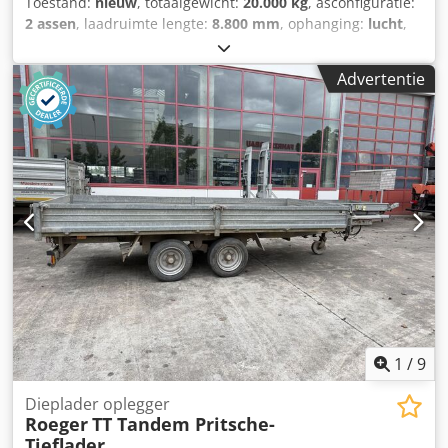
Toestand:
nieuw
, totaalgewicht:
20.000 kg
, asconfiguratie:
2 assen
, laadruimte lengte:
8.800 mm
, ophanging:
lucht
,
bandenmaten:
235 / 75 R 17,5
, kleur:
overig
, soort
overbrenging:
overig
, voorbandmaat:
235 / 75 R 17,5
,
Advertentie
achterbandmaat:
235 / 75 R 17,5
, bestuurderscabine:
overig
, emissieklasse:
geen
, brandstof:
biodiesel
,
Uitrusting:
ABS, luchtdrukrem
, Totale
laadoppervlaktelengte ca.: 8.800 mm, dieplader ca.: 6.600
mm lang, beladen laadhoge ca. 890 mm, 24 sjorogen elk 10
t, 12 rongpotten in het buitenframe, oprijplaten (ca. 3.100
x 750 mm), klimstrip aan de buitenzijde van de oprijplaten
en achterafschuining, oprijplaten zijdelings verstelbaar,
houten vloer 68 mm dik, opbergkist met deksel voor
span(r)kettingen of sjorbanden, contourmarkering volgens
voorschrift, zwaailicht, voertuig dompelbad-geload
verzinkt, -- Drukfouten, vergissingen en wijzigingen
voorbehouden, voorbeeldfoto’s --, Meer gegevens onder: !,
Meer details: ! Cjdpszr Sadefx Aitjrf
1
/
9
Dieplader oplegger
Roeger
TT Tandem Pritsche-
Tieflader