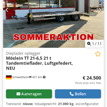
verkocht., -- Drukfouten, vergissingen en wijzigingen
voorbehouden, voorbeeldfoto’s --, Meer gegevens onder: !,
Meer details: ! Crsdpfjzr R Ugjx Aitjf
1
/
11
Dieplader oplegger
Möslein
TT 21-6,5 21 t
Tandemtieflader, Luftgefedert,
NEU
€ 24.500
Schwebheim
421 km
Vaste prijs excl. btw
Aanvragen
Bellen
Toestand:
nieuw
, totaalgewicht:
21.000 kg
, asconfiguratie: