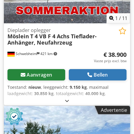
1
/
11
Dieplader oplegger
Möslein
T 4 VB F 4 Achs Tieflader-
Anhänger, Neufahrzeug
€ 38.900
Schwebheim
421 km
Vaste prijs excl. btw
Aanvragen
Bellen
Toestand:
nieuw
, leeggewicht:
9.150 kg
, maximaal
laadgewicht:
30.850 kg
, totaalgewicht:
40.000 kg
,
asconfiguratie:
3 assen
, laadruimte lengte:
9.100 mm
,
ophanging:
lucht
, bandenmaten:
235/75 R 17,5
, kleur:
Advertentie
overig
, soort overbrenging:
overig
, voorbandmaat:
235/75
R 17,5
, achterbandmaat:
235/75 R 17,5
,
bestuurderscabine:
overig
, emissieklasse:
geen
, brandstof:
biodiesel
, Uitrusting:
ABS, luchtdrukrem
, ABS, luchtvering