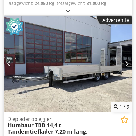
laadgewicht:
24.050 kg
, totaalgewicht:
31.000 kg
,
asconfiguratie:
3 assen
, laadruimte lengte:
7.500 mm
,
laadruimtebreedte:
2.550 mm
, ophanging:
lucht
,
Advertentie
bandenmaten:
235 / 75 R 17,5
, kleur:
overig
, soort
overbrenging:
overig
, voorbandmaat:
235 / 75 R 17,5
,
achterbandmaat:
235 / 75 R 17,5
, bestuurderscabine:
overig
, emissieklasse:
geen
, brandstof:
biodiesel
,
Uitrusting:
ABS, luchtdrukrem
, Chassis: thermisch
verzinkt, houten vloer 70 mm dik, 18 sjorogen, 12
rongkokers, 2 oprijplaten elk 3.110 mm lang x 760 mm
breed, 1-delige hydraulische oprijplaten, laadvloerhoogte:
880 mm, incl. aslastweergave. Meerprijs voor: laatste as als
stuur-as: €3.500, waarschuwingsborden + verlichting en
zwaailamp: €200, verbreding naar 3 m met hout: €300,
hydraulisch verschuiven van de oprijplaten: €1.000. Ook
leverbaar met K80 trekoog! -- Typfouten, vergissingen en
wijzigingen voorbehouden, voorbeeldfoto’s -- Meer
1
/
9
gegevens op aanvraag! Crsdszr Sf Tjpfx Aitsf
Dieplader oplegger
Humbaur
TBB 14,4 t
Tandemtieflader 7,20 m lang,