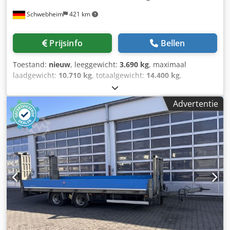
wijzigingen voorbehouden, voorbeeldfoto's -- Meer
Schwebheim
421 km
gegevens op aanvraag! Csdpfxezr Sbzs Aiterf
Prijsinfo
Bellen
Toestand:
nieuw
, leeggewicht:
3.690 kg
, maximaal
laadgewicht:
10.710 kg
, totaalgewicht:
14.400 kg
,
asconfiguratie:
2 assen
, laadruimte lengte:
6.200 mm
,
laadruimtebreedte:
2.470 mm
, ophanging:
staal
,
Advertentie
bandenmaten:
215 /75 R 17,5
, kleur:
overig
, soort
overbrenging:
overig
, voorbandmaat:
215 /75 R 17,5
,
achterbandmaat:
215/75 R 17,5
, bestuurderscabine:
overig
, emissieklasse:
geen
, brandstof:
biodiesel
,
Uitrusting:
ABS, luchtdrukrem
, 400 mm zijwanden,
chassis: thermisch verzinkt, houten vloer, 10 sjorogen, 2
oprijplaten (2.500 mm x 500 mm), oprijplaten met
veerassistentie, dubbele montage: 8x 215/75 R 17,5, lier
met versnellingssteun met last- en snelstand, vooraan, 2
neerklapbare steunpoten achteraan, laadhoogte beladen
ca. 850 mm. -- Drukfouten, vergissingen en wijzigingen
voorbehouden, voorbeeldafbeeldingen --, Meer gegevens