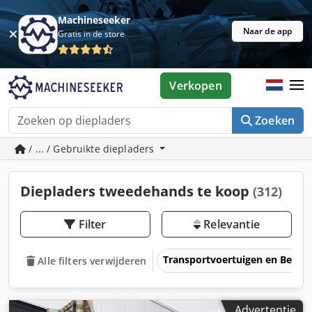
Machineseeker
Naar de app
Gratis in de store
Verkopen
Zoeken
/ ... / Gebruikte diepladers
Diepladers tweedehands te koop
(312)
Filter
Relevantie
Transportvoertuigen en Bedrij
Alle filters verwijderen
Advertentie