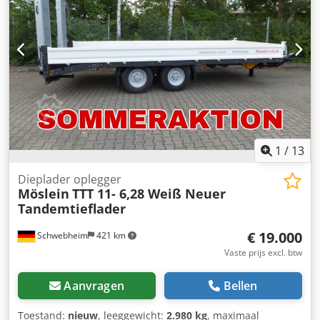
biodiesel
, Uitrusting:
ABS, luchtdrukrem
, voorzijde
doorlaadbaar, laadhoogte beladen: 880 mm, 400 mm
zijborden, 16 sjorogen, insteekbare sponningen, laadvlak
achter afgeschuind, per oprijplaat ca. 2.400 mm x 520 mm,
oprijplaten met roosterprofiel, ook leverbaar met
laadvlaklengte van 5.200 mm of 6.200 mm! Drukfouten,
vergissingen en wijzigingen voorbehouden,
voorbeeldafbeeldingen. Meer gegevens op: !, Meer details:
! Cjdpfozr R Uajx Aiterf
1
/
13
Dieplader oplegger
Möslein
TTT 11- 6,28 Weiß Neuer
Tandemtieflader
€ 19.000
Schwebheim
421 km
Vaste prijs excl. btw
Aanvragen
Bellen
Toestand:
nieuw
, leeggewicht:
2.980 kg
, maximaal