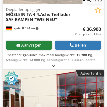
Dieplader oplegger
MÖSLEIN
TA 4 4.Achs Tieflader
SAF RAMPEN *WIE NEU*
€ 36.900
Legden
124 km
Vaste prijs excl. btw
Aanvragen
Bellen
Toestand:
gebruikt
, maximaal laadgewicht:
15.700 kg
,
totaalgewicht:
24.000 kg
, asconfiguratie:
3 assen
, eerste
registratie:
01/2025
, volgende keuring (TÜV):
06/2027
,
laadruimte lengte:
9.060 mm
, laadruimtebreedte:
2.550
Advertentie
mm
, totale lengte:
11.250 mm
, totale breedte:
2.550 mm
,
totale hoogte:
3.800 mm
, Uitrusting:
ABS
, * Uitbreiding van
de laadbak * Opbergvakken * Hydraulische laadkleppen ---
-* Wabco Trailer TEBS-E * SAF assen met trommelremmen
* Onderlegblokken ----* Bandenmaat: 235/75R17,5 *
Technisch toelaatbaar totaalgewicht: 40000 kg * Eigen
gewicht: 9300 kg * Totale lengte: 11250 mm * APK-