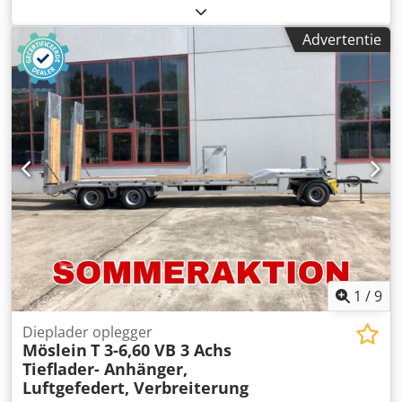
asconfiguratie:
3 assen
, eerste registratie:
01/1993
,
ophanging:
staal
, bandenmaten:
235/75R17,5 141/140J
,
Advertentie
kleur:
overig
, soort overbrenging:
overig
, voorbandmaat:
235/75R17,5 141/140J
, achterbandmaat:
235/75R17,5
141/140J
, bestuurderscabine:
overig
, emissieklasse:
geen
,
Uitrusting:
ABS, luchtdrukrem
, Klantvoertuig, --
Drukfouten, vergissingen en wijzigingen voorbehouden,
voorbeeldfoto’s --, Meer gegevens onder: !, Meer details: !
Crsdszr Sgkopfx Aitsf
1
/
9
Dieplader oplegger
Möslein
T 3-6,60 VB 3 Achs
Tieflader- Anhänger,
Luftgefedert, Verbreiterung