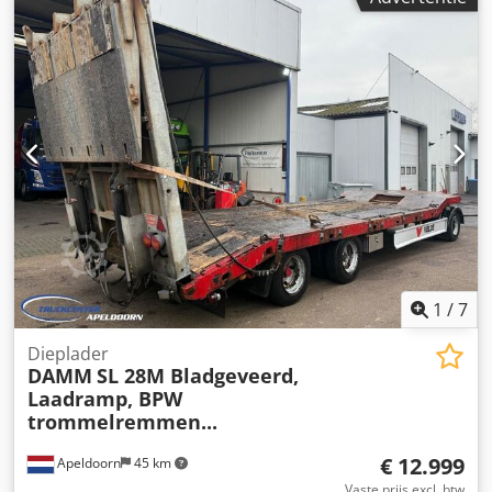
1
/
7
Dieplader
DAMM
SL 28M Bladgeveerd,
Laadramp, BPW
trommelremmen...
€ 12.999
Apeldoorn
45 km
Vaste prijs excl. btw