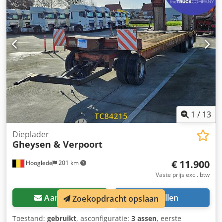
1
/
13
Dieplader
Gheysen & Verpoort
€ 11.900
Hooglede
201 km
Vaste prijs excl. btw
Aanvragen
Bellen
Zoekopdracht opslaan
Toestand:
gebruikt
, asconfiguratie:
3 assen
, eerste