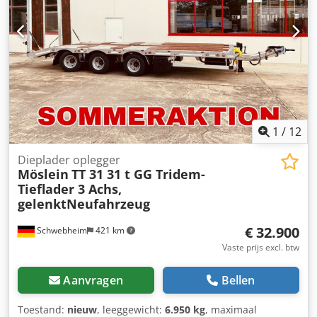
1
/
12
Dieplader oplegger
Möslein
TT 31 31 t GG Tridem-
Tieflader 3 Achs,
gelenktNeufahrzeug
€ 32.900
Schwebheim
421 km
Vaste prijs excl. btw
Aanvragen
Bellen
Toestand:
nieuw
, leeggewicht:
6.950 kg
, maximaal