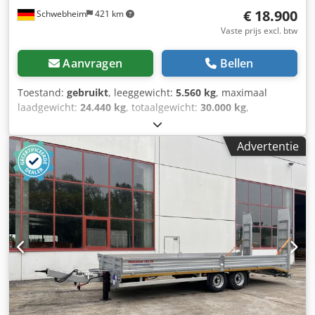
€ 18.900
Schwebheim
421 km
Vaste prijs excl. btw
Aanvragen
Bellen
Toestand:
gebruikt
, leeggewicht:
5.560 kg
, maximaal
laadgewicht:
24.440 kg
, totaalgewicht:
30.000 kg
,
asconfiguratie:
3 assen
, eerste registratie:
07/2019
,
laadruimte lengte:
10.500 mm
, ophanging:
lucht
,
Advertentie
bandenmaten:
235/75 R17,5
, kleur:
overig
, soort
overbrenging:
overig
, voorbandmaat:
235/75 R17,5
,
achterbandmaat:
235/75 R17,5
, bestuurderscabine:
overig
,
emissieklasse:
geen
, Uitrusting:
ABS, luchtdrukrem
,
Laadoppervlaklengte ca. 10.500 mm, verkoop in opdracht, -
- drukfouten, vergissingen en wijzigingen voorbehouden,
voorbeeldafbeeldingen --, meer gegevens op: !, meer
details op: ! Codpszr R T Asfx Aitorf