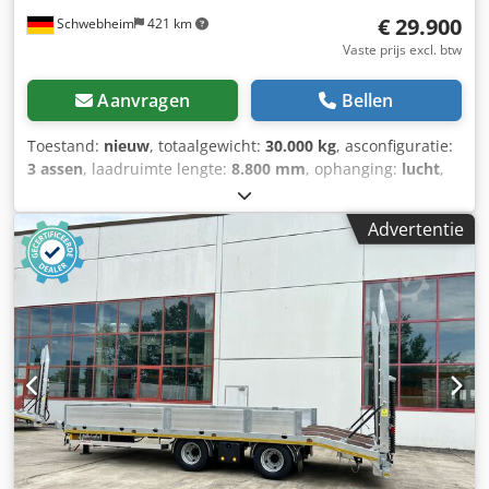
€ 29.900
Schwebheim
421 km
Vaste prijs excl. btw
Aanvragen
Bellen
Toestand:
nieuw
, totaalgewicht:
30.000 kg
, asconfiguratie:
3 assen
, laadruimte lengte:
8.800 mm
, ophanging:
lucht
,
bandenmaten:
235 / 75 R 17,5
, kleur:
overig
, soort
overbrenging:
overig
, voorbandmaat:
235 / 75 R 17,5
,
Advertentie
achterbandmaat:
235 / 75 R 17,5
, bestuurderscabine:
overig
, emissieklasse:
geen
, brandstof:
biodiesel
,
Uitrusting:
ABS, luchtdrukrem
, Totale laadoppervlaklengte
ca.: 8.800 mm, diepbed ca.: 6.600 mm lang, laadhoogte
beladen ca.: 890 mm, 24 x sjorogen elk 10 ton, 12 x
stakenkokers in het buitenframe, oprijrampen (ca. 3.100 x
750 mm), klimstrip aan de buitenzijde van de rampen en
aflopende achterzijde, oprijrampen zijdelings verstelbaar,
houten vloer 68 mm dik, opbergkist met deksel voor sjor-
kettingen of spanbanden, contourmarkering conform
voorschrift, zwaailamp, chassis dompelbad- thermisch