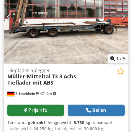
1
/
5
Dieplader oplegger
Müller-Mitteltal
T3 3 Achs
Tieflader mit ABS
Schwebheim
421 km
Prijsinfo
Bellen
Toestand:
gebruikt
, leeggewicht:
5.750 kg
, maximaal
laadgewicht:
24.250 kg
, totaalgewicht:
30.000 kg
,