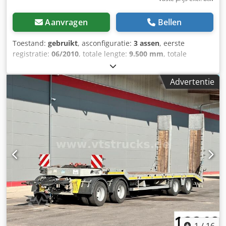
Aanvragen
Bellen
Toestand:
gebruikt
, asconfiguratie:
3 assen
, eerste
registratie:
06/2010
, totale lengte:
9.500 mm
, totale
breedte:
2.550 mm
, totale hoogte:
940 mm
, ophanging:
staal
, kleur:
overig
, Bouwjaar:
2010
, Uitrusting:
ABS
, =
Advertentie
Aanvullende opties en accessoires = - BPW-Assen -
Trommelremmen = Bijzonderheden = Damm SL28M, 2010,
Crjdpfx Aozp N Nqoitsf BPW assen, Bladgeveerd,
Trommelremmen, Laadrampen 950 cm lang Verbreders =
Meer informatie = Vering: bladvering Achteras 1:
Dubbellucht Achteras 2: Dubbellucht Achteras 3:
Dubbellucht Ledig gewicht: 8.280 kg Laadvermogen: 21.720
kg GVW: 30.000 kg = Bedrijfsinformatie = Bank data:
Rabobank Account: 39.33.10.655 IBAN:
NL73RABO0393310655 Swift code: RABONL2U - Controleer
altijd onze bankgegevens voor transactie! - Reserveren van
voertuigen is zonder aanbetaling niet mogelijk. - Bij alle
aangeboden voertuigen zijn schrijf- en tekstfouten
voorbehouden.
1
/
16