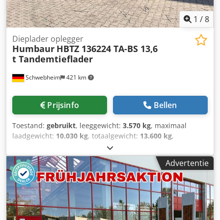
onder: !, Meer details: ! Crodpfx Aszr Sa Deitof
1
/
8
Dieplader oplegger
Humbaur
HBTZ 136224 TA-BS 13,6
t Tandemtieflader
Schwebheim
421 km
Prijsinfo
Bellen
Toestand:
gebruikt
, leeggewicht:
3.570 kg
, maximaal
laadgewicht:
10.030 kg
, totaalgewicht:
13.600 kg
,
asconfiguratie:
2 assen
, eerste registratie:
10/2017
,
laadruimte lengte:
6.300 mm
, laadruimtebreedte:
2.470
Advertentie
mm
, ophanging:
overig
, bandenmaten:
205/65R17,5 --
-/124J
, kleur:
overig
, soort overbrenging:
overig
,
voorbandmaat:
205/65R17,5 ---/124J
, achterbandmaat:
205/65R17,5 ---/124J
, bestuurderscabine:
overig
,
emissieklasse:
geen
, Uitrusting:
ABS, luchtdrukrem
,
Laadhoogte ca. 820 mm, 10 sjorogen, -- Drukfouten,