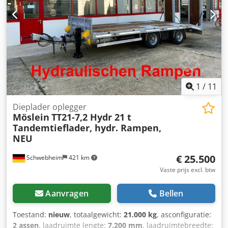
vergissingen en wijzigingen voorbehouden,
voorbeeldafbeeldingen --, Meer gegevens onder: !, Meer
details: ! Crjdpfxszr R T Nj Aitof
1
/
11
Dieplader oplegger
Möslein
TT21-7,2 Hydr 21 t
Tandemtieflader, hydr. Rampen,
NEU
€ 25.500
Schwebheim
421 km
Vaste prijs excl. btw
Aanvragen
Bellen
Toestand:
nieuw
, totaalgewicht:
21.000 kg
, asconfiguratie:
2 assen
, laadruimte lengte:
7.200 mm
, laadruimtebreedte: