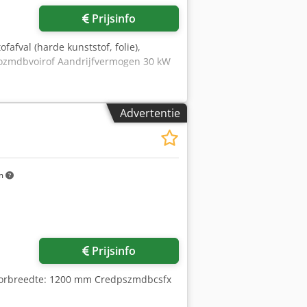
Prijsinfo
afval (harde kunststof, folie),
x Aozmdbvoirof Aandrijfvermogen 30 kW
Advertentie
m
Vraag meer foto's aan
Prijsinfo
otorbreedte: 1200 mm Credpszmdbcsfx