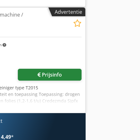
Advertentie
smachine /
m
Prijsinfo
einiger type T2015
teit en toepassing Toepassing: drogen
n folies (1,2-1,6 t/u) Credezmda Sjpfx
ratie 2,5 mm rond gat Met V-snaar
ct
 4,49
*