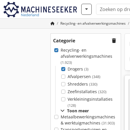
Nederland
Recycling- en afvalverwerkingsmachines
Categorie
Recycling- en
afvalverwerkingsmachines
(1.923)
Drogers
(3)
Afvalpersen
(348)
Shredders
(330)
Zeefinstallaties
(320)
Verkleiningsinstallaties
(128)
Toon meer
Metaalbewerkingsmachines
& werktuigmachines
(31.903)
Transportvoertuigen en