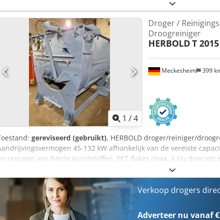
Droger / Reiniging
Droogreiniger
HERBOLD
T 2015
Meckesheim
399 k
1
/
4
Toestand:
gereviseerd (gebruikt)
, HERBOLD droger/reiniger/droogr
Aandrijvingsvermogen 45-132 kW afhankelijk van de vereiste capaci
en reinigen van harde kunststoffen, PET flakes (max. 4 t/u doorzet) e
Airef Rotor diameter 1200 mm x 2300 mm lang Standaard zeefperfo
aandrijving
Verkoop drogers dire
Adverteer nu vanaf €