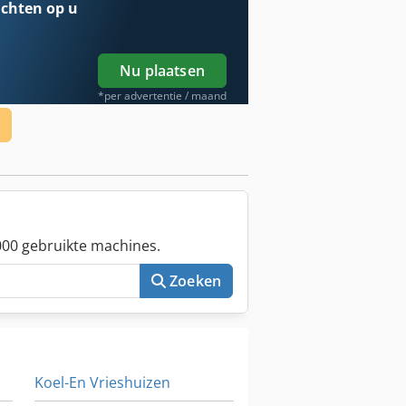
chten op u
Nu plaatsen
*per advertentie / maand
00 gebruikte machines.
Zoeken
Koel-En Vrieshuizen