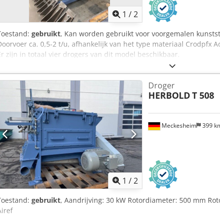
1
/
2
Toestand:
gebruikt
, Kan worden gebruikt voor voorgemalen kunststof
Doorvoer ca. 0,5-2 t/u, afhankelijk van het type materiaal Crodpf
Er zijn in totaal vier drogers van dit model beschikbaar.
Droger
HERBOLD
T 508
Meckesheim
399 k
1
/
2
Toestand:
gebruikt
, Aandrijving: 30 kW Rotordiameter: 500 mm R
Airef