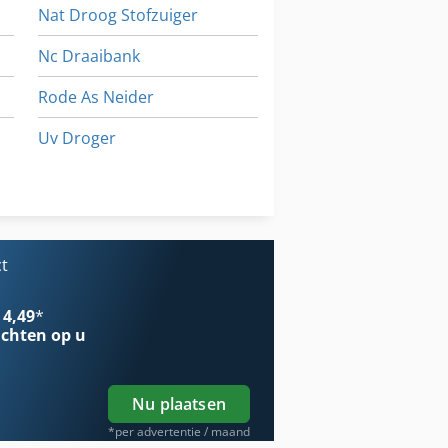
Nat Droog Stofzuiger
Nc Draaibank
Rode As Neider
Uv Droger
Vervoer
Werken Voertuig
Houten Droger Hout Droge Kamer
ct
 4,49
*
chten op u
Nu plaatsen
*per advertentie / maand