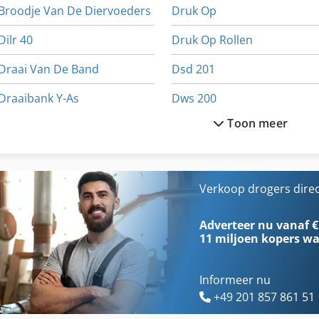
Broodje Van De Diervoeders
Druk Op
Dilr 40
Druk Op Rollen
Draai Van De Band
Dsd 201
Draaibank Y-As
Dws 200
Toon meer
Draaibare Kop
Easy Doser De Ruiter
Dragende Blok
Hout Drogen
Droge Kamer
Verkoop drogers dire
Droge Lucht Droger
Ir Droger
Adverteer nu vanaf €
11 miljoen kopers
wa
Informeer nu
+49 201 857 861 51