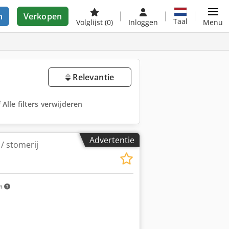
n
Verkopen
Taal
Volglijst
(0)
Inloggen
Menu
Relevantie
Alle filters verwijderen
Advertentie
/ stomerij
m
Vraag meer foto's aan