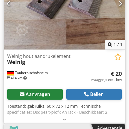
1
/
1
Weinig hout aandrukelement
Weinig
€ 20
Tauberbischofsheim
414 km
vraagprijs excl. btw
Aanvragen
Bellen
Toestand:
gebruikt
, 60 x 72 x 12 mm Technische
specificaties: Dsdpezrxplofx Ah Isck - Beschikbaar: 2
Advertentie