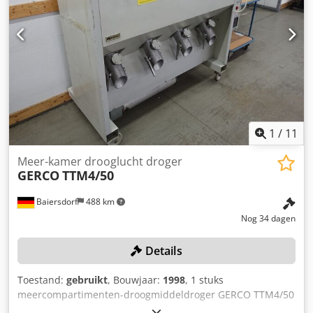
Amboss Langbein Model: D2x8 Bouwjaar: 2006 Staat: ready
for use Type: Droge lucht droger met industriële koeler
Trechtervolume 2x 50 liter Debiet: 2x 15kg/h
Droogtemperatuur: 30-160 graden Celsius Droge lucht
hoeveelheid: 80m3/h - 180m3/h Als u vragen heeft of meer
informatie wenst, stuur ons gerust een bericht of bel ons.
1
/
11
Meer-kamer drooglucht droger
GERCO
TTM4/50
Baiersdorf
488 km
Nog 34 dagen
Details
Toestand:
gebruikt
, Bouwjaar:
1998
, 1 stuks
meercompartimenten-droogmiddeldroger GERCO TTM4/50
Kleur: zoals afgebeeld, overeenkomstig de foto's en na