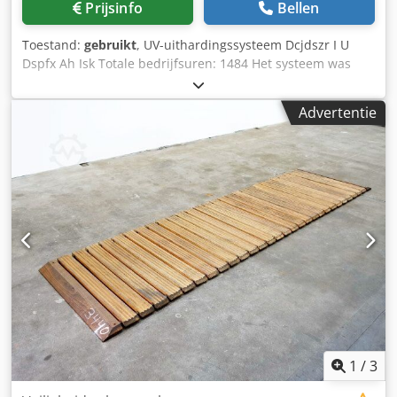
Prijsinfo
Bellen
Toestand:
gebruikt
, UV-uithardingssysteem Dcjdszr I U
Dspfx Ah Isk Totale bedrijfsuren: 1484 Het systeem was
gekoppeld aan een Heidelberg GTO 52 met een LACO 52-
lakkeersysteem. Er is geen directe verbinding met de
Advertentie
voorgaande machines/apparaten nodig. Er is een
gebruikte UV-straler, type ADNOS 04204B4 (huidige
aanduiding: ADS 53-160), geïnstalleerd.
1
/
3