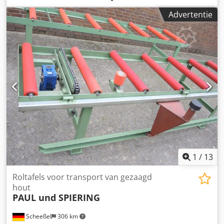
bezichtiging Bouwjaar: 1998 Dcedjzqci Topfx Ah Ijk Staat:
Advertentie
gebruikt
1
/
13
Roltafels voor transport van gezaagd
hout
PAUL und SPIERING
Scheeßel
306 km