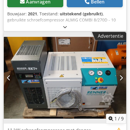
Aanvragen
Bellen
Bouwjaar:
2021
, Toestand:
uitstekend (gebruikt)
,
gebruikte schroefcompressor ALMIG COMBI 8/270D - 10
bar (luchtgekoeld) met geïntegreerde koeldroger met
tijdgestuurde condensaatafvoer met tank van 270 liter met
Advertentie
AirControl Mini-regeling Jaar: 2021 Bedrijfsuren: 2600 Bh
De compressor heeft een paar deuken aan de buitenkant
maar is technisch 100 % in orde. Technische gegevens
Type : COMBI 8/270D Bedrijfsoverdruk : 10 bar(ue) Debiet,
volgens ISO 1217 bijlage C: 1,02 m³/min.
Beschermingsklasse / isolatieklasse aandrijfmotor : IP
55/ISO F Nominaal vermogen van de aandrijfmotor : 7,5 kW
Dsdpfoiqym Hsx Ah Iock Bedrijfsspanning / frequentie :
400/50 V/Hz Geluidsdrukniveau (DIN 45635 T.13) : 64 dB(A)
Lengte : 1180 mm Breedte : 770 mm Hoogte : 1680 mm
Gewicht: 460 kg Persluchtaansluiting : G 3/4" Handig
leasen mogelijk via onze huisbank. Bezoek onze winkel. Wij
hebben altijd een grote selectie nieuwe en gebruikte
compressoren in voorraad! op voorraad! Onmiddellijk
1
/
9
beschikbaar.