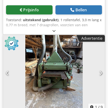
Prijsinfo
Bellen
Toestand:
uitstekend (gebruikt)
, 1 rollentafel, 3,0 m lang x
0,77 m breed, met 7 draagrollen, voorzien van een
pneumatisch hef-uitlijnketting met wormwieloverbrenging
en balgcilinder, met een houten overdraagslede met
Advertentie
rubber draaiplateau voor eenpersoons-houtaanvoer, met 2
opklapbare aanslagrollen voor plankhout afkomstig van de
bandsaw dat reeds aan één zijde is gekantrecht. 1
rollentafel, 3,5 m lang x 0,77 m breed, met 8 draagrollen,
beschikbaar met of zonder overdraagslede. Dcodpfx Aet E
Nw Tsh Iok PAUL originele rolltafels in diverse breedten en
lengten, standaard of voor zware belasting, geschikt voor
gebruik vóór afkort-, kantrecht- en nasnijkattenzagen.
Korte arbeidstafels maken bijvoorbeeld het binnentreden
voor overname vanaf een dwarstransporteur mogelijk, het
doorlopen door de tafelopstelling of het aanvoeren van
zware balken of modellen met een vorkheftruck. Er zijn ook
lange arbeidstafels in verschillende afmetingen
beschikbaar.
1
/
9