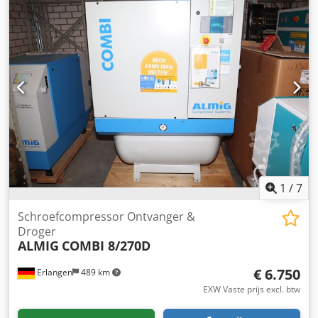
Type: RIEM 11 XP 270 RD Dodog N Ti Tepfx Ah Ijck
Bedrijfsdruk: 10 bar (ue) Leveringshoeveelheid, volgens
ISO 1217 bijlage C: 1,49 m³ / min Beschermingsgraad /
isolatieklasse aandrijfmotor: IP 55 / ISO F Nominaal
vermogen aandrijfmotor: 11 kW Bedrijfsspanning /
frequentie: 400/50 V / Hz Geluidsdrukniveau (DIN 45635
T.13): 67 dB (A) Lengte: 1320 mm Breedte: 695 mm Hoogte:
1898 mm Gewicht: 458 kg Aansluiting perslucht: G 3/4 "
1
/
7
Schroefcompressor Ontvanger &
Droger
ALMIG
COMBI 8/270D
€ 6.750
Erlangen
489 km
EXW Vaste prijs excl. btw