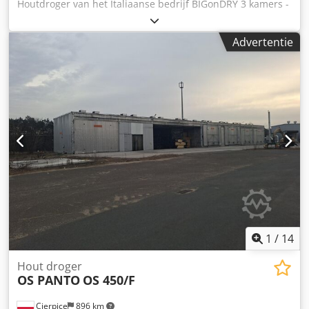
Houtdroger van het Italiaanse bedrijf BIGonDRY 3 kamers -
elk: - breedte 9,6 m - lengte 7,5 m - poorthoogte 4 m Eén
batch is ongeveer 100 m3 - totaal 300 m3 Dcodpfx
Advertentie
Aovkxmfjh Iok Drogers alleen gebruikt voor testdoeleinden
- praktisch nieuw. Compleet met volledige documentatie,
automatisering, laptop en internetverbinding (service op
afstand).
1
/
14
Hout droger
OS PANTO
OS 450/F
Cierpice
896 km