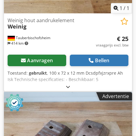
1
/
1
Weinig hout aandrukelement
Weinig
€ 25
Tauberbischofsheim
414 km
vraagprijs excl. btw
Aanvragen
Bellen
Toestand:
gebruikt
, 100 x 72 x 12 mm Dcsdpfxjzrxpre Ah
Isk Technische specificaties: - Beschikbaar: 5
Advertentie