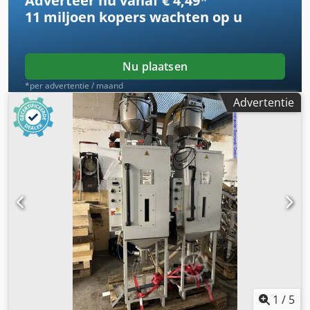
Adverteer nu vanaf € 4,49
*
11 miljoen kopers
wachten op u
Nu plaatsen
*per advertentie / maand
Advertentie
1
/
5