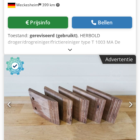
Meckesheim
399 km
Prijsinfo
Bellen
Toestand:
gereviseerd (gebruikt)
, HERBOLD
droger/drogreiniger/frictiereiniger type T 1003 MA De
droger is uitgerust met een rondomlopend
zeefreinigingssysteem. Dsdpfjzrtlnsx Ah Ijck Rotor
Advertentie
diameter: ca. 900 mm Rotor breedte: ca. 1450 mm
Aandrijving: 75 kW