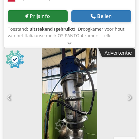
Prijsinfo
Bellen
Toestand:
uitstekend (gebruikt)
, Droogkamer voor hout
van het Italiaanse merk OS PANTO 4 kamers – elk: -
breedte: 16,9 m - lengte: 13,5 m - deurhoogte: 5,9 m
Houtcapaciteit per belading ca. 270 m³ Compleet met
Advertentie
volledige documentatie, automatisering,
besturingssoftware ALENT Dsdpfx Ahoyw H H Ej Ieck