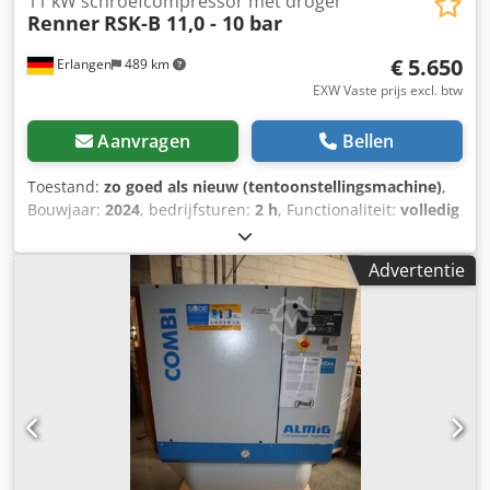
11 kW schroefcompressor met droger
Renner
RSK-B 11,0 - 10 bar
€ 5.650
Erlangen
489 km
EXW Vaste prijs excl. btw
Aanvragen
Bellen
Toestand:
zo goed als nieuw (tentoonstellingsmachine)
,
Bouwjaar:
2024
, bedrijfsturen:
2 h
, Functionaliteit:
volledig
functioneel
, machine-/voertuignummer:
20253436
,
Displayartikel op voorraad, onmiddellijk beschikbaar (plug
Advertentie
and play): RENNER RSK-B 11 - 10 bar oliegeïnjecteerde
schroefcompressor met geïntegreerde koeldroger met
niveaugeregelde condensaataftap Bedrijfsuren: 2 uur Jaar
van fabricage: 2024 Technische gegevens Druk: 10 bar
Nominaal vermogen: 11,0 kW Debiet bij 10 bar (ue): 1540
l/min Drukdauwpunt: 3°C Nominaal vermogen
aandrijfmotor : 11,0 kW Bedrijfsspanning / frequentie :
400/50 V/Hz Geluidsdrukniveau (DIN 45635 T.13) : 81 dB(A)
Lengte : 1031 mm Breedte : 572 mm Hoogte : 803 mm
Gewicht : 243 kg Perslucht aansluiting : G 1/2" Dcsdpfx