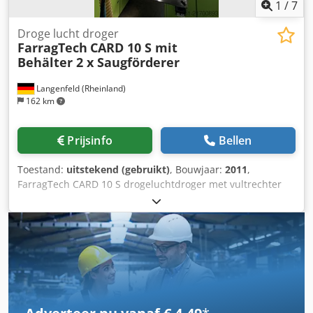
1
/
7
Droge lucht droger
FarragTech
CARD 10 S mit
Behälter 2 x Saugförderer
Langenfeld (Rheinland)
162 km
Prijsinfo
Bellen
Toestand:
uitstekend (gebruikt)
, Bouwjaar:
2011
,
FarragTech CARD 10 S drogeluchtdroger met vultrechter
en 2 x ICEVA GS-4mD zuigtransportbanden Artikelnummer:
503577 Machinetype/ Apparaattype: Drogeluchtdroger
Fabrikant: FarragTech GmbH Type: CARD 10 S Bouwjaar:
2011 Containerinhoud: 10 liter Doorvoer: 2 uur/3,25 kg/80°
ABS Vermogen: 1,1 kW Dcodpfx Ahey Akk Sj Iek Spanning:
230 volt Containerinhoud: 70 liter Accessoires: 2 x ICEVA
GS-4mD zuigtransportbanden