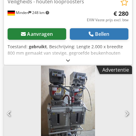
Veiligheids - houten looproosters
€ 280
Minden
248 km
EXW Vaste prijs excl. btw
Aanvragen
Bellen
Toestand:
gebruikt
, Beschrijving: Lengte 2.000 x breedte
800 mm gemaakt van stevige, gegroefde beukenhouten
latten voorzien van een drievoudig geleidingsprofiel
hoogte 50 mm Dcjdpfx Aezrfn Ush Isk gewicht ca. 32 kg
Advertentie