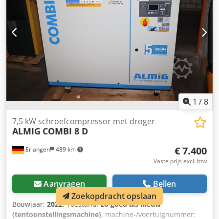
Geluidsniveau: 78 dB(A) Persluchtuitgang: 1/2" Afmetingen
(l x b x h): 1031 x 572 x 721 mm Gewicht: 225 kg Dcsded Sw
Ncopfx Ah Isk Bezoek onze showroom in Erlangen. Op
meer dan 450 m² tentoonstellingsruimte vindt u een groot
aanbod nieuwe en gebruikte compressoren.
1
/
8
7,5 kW schroefcompressor met droger
ALMIG
COMBI 8 D
€ 7.400
Erlangen
489 km
Vaste prijs excl. btw
Aanvragen
Bellen
Zoekopdracht opslaan
Bouwjaar:
2022
, Toestand:
zo goed als nieuw
(tentoonstellingsmachine)
, machine-/voertuignummer: