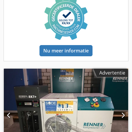
Type : COMBI 6/270D Bedrijfsoverdruk : 8 bar(ue) Debiet,
volgens ISO 1217 Bijlage C : 0,82 m³/min
Beschermingsklasse / isolatieklasse aandrijfmotor : IP 55/ F
Nominaal vermogen aandrijfmotor : 5,5 kW
Bedrijfsspanning / frequentie : 400/50 V/Hz
Geluidsdrukniveau (DIN 45635 T.13) : 63 dB(A) Lengte :
1180 mm Breedte : 770 mm Hoogte : 1680 mm Gewicht :
455 kg Perslucht aansluiting : G 3/4" Bezoek onze winkel.
Nu meer informatie
We hebben altijd een grote selectie nieuwe en gebruikte
compressoren op voorraad! Onmiddellijk beschikbaar.
Advertentie