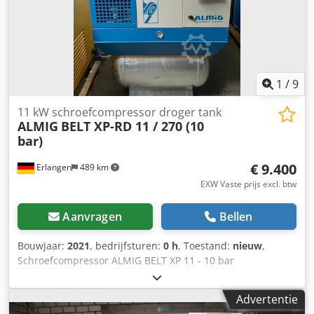
timmerwerkplaatsen, zagerijen en bedrijven die
bouwmaterialen bewerken. Bezichtiging en proefdraai zijn
na afspraak mogelijk.
1
/
9
11 kW schroefcompressor droger tank
ALMIG
BELT XP-RD 11 / 270 (10
bar)
€ 9.400
Erlangen
489 km
EXW Vaste prijs excl. btw
Aanvragen
Bellen
Bouwjaar:
2021
, bedrijfsturen:
0 h
, Toestand:
nieuw
,
Schroefcompressor ALMIG BELT XP 11 - 10 bar
(luchtgekoeld) inclusief droger inclusief Ecodrain inclusief
2 Filters inclusief 270 liter gegalvaniseerde tank Jaar 2021 /
Advertentie
ONMIDDELLIJK BESCHIKBAAR! Technische specificaties