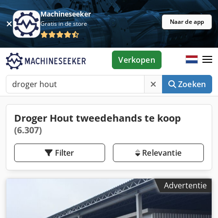
Machineseeker
Naar de app
Gratis in de store
Verkopen
Zoeken
Droger Hout tweedehands te koop
(6.307)
Filter
Relevantie
Advertentie