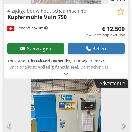
4-zijdige bouw-hout schaafmachine
Kupfermühle
Vuin 750
€ 12.500
Sirnach
584 km
EXW Vaste prijs excl. btw
Aanvragen
Bellen
Toestand:
uitstekend (gebruikt)
, Bouwjaar:
1962
,
Functionaliteit:
volledig functioneel
, De machine is
operationeel en uitgerust met verstelbare afwerk- en
radiusmeetinstrumenten. Technische gegevens: Fabrikant:
Advertentie
Kupfermühle Type: VUIN 750 Bouwjaar: 1962
Machinenummer: 8170 Dcodpfx Ahezp U D He Iok
Werkbreedte: 750 mm Werkhoogte: tot 200 mm
Schaafkoppen: 140 × 200 mm Verstelbare afwerk- en
radiusmeetinstrumenten Aangedreven invoerrol
Segmentvormige drukbal Elektrische hoogteverstelling
Afzuigbuizen inclusief opvangcollector Staat: operationeel
Zware, duurzame machineconstructie voor gebruik in