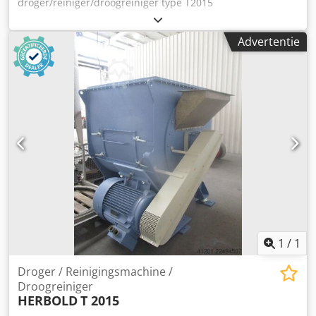
droger/reiniger/droogreiniger type T2015
Aandrijvingsvermogen 45-132 kW afhankelijk van de
vereiste capaciteit en toepassing Toepassing: drogen en
Advertentie
reinigen van harde kunststoffen, PET flakes (max. 4 t/u
doorzet) en folies (1,2-1,6 t/u) Rotor diameter 1200 mm x
2300 mm lang Standaard zeefperforatie 2,5 mm rond gat
Dcjdpezrtl Iofx Ah Iok Met V-snaar aandrijving
1
/
1
Droger / Reinigingsmachine /
Droogreiniger
HERBOLD
T 2015