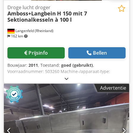
Droge lucht droger
Amboss+Langbein
H 150 mit 7
Sektionalkesseln à 100 l
Langenfeld (Rheinland)
162 km
Prijsinfo
Bellen
Bouwjaar:
2011
, Toestand:
goed (gebruikt)
,
Voorraadnummer: 503260 Machine-/apparaat-type:
Drooglucht droger Fabrikant: Amboss+Langbein Type:
Sectiedroger H150 Bouwjaar: 2011 Sectiedroger H 150 met
Advertentie
8 sectievaten van elk 100 l Op verzoek ook leverbaar met
materiaalstation en vacuüminstallatie. Ketelinhoud: 7 x
100 L Luchtcapaciteit: 400 m³/u De sectiedrogers van
Amboss+Langbein zijn geschikt voor energiezuinige,
stationaire en mobiele droging. Dankzij het modulaire
systeem van Amboss+Langbein kan de drooginstallatie
individueel aan de operationele eisen worden aangepast