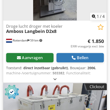
1
/
4
Droge lucht droger met koeler
Amboss Langbein
D2x8
€ 1.850
Rotterdam
59 km
EXW vraagprijs excl. btw
Aanvragen
Bellen
Toestand:
direct inzetbaar (gebruikt)
, Bouwjaar:
2006
,
machine-/voertuignummer:
503382
, Functionaliteit:
volledig functioneel
, vermogen:
6,5 kW (8,84 pk)
,
ingangsspanning:
400 V
, ingangsfrequentie:
50 Hz
, totale
Clickout
lengte:
1.300 mm
, totale breedte:
650 mm
, totale hoogte:
1.750 mm
, totaalgewicht:
150 kg
, Aantal kamers:
2
, jaar
van de laatste revisie:
2023
, Wij bieden deze gebruiksklare
Amboss Langbein D2x8 droge lucht droger met koeler,
bouwjaar 2006, aan. Dcjdpfx Ahezarqmo Ijk Fabrikant: