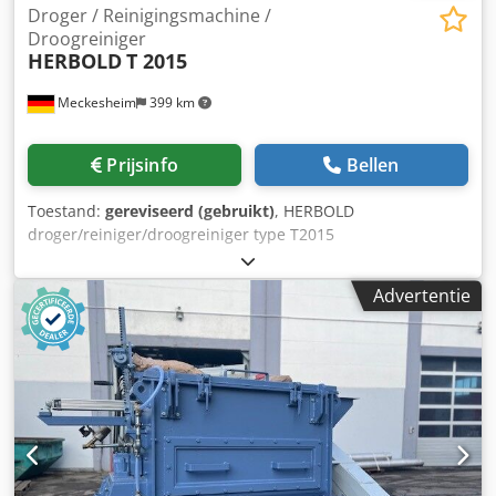
Droger / Reinigingsmachine /
Droogreiniger
HERBOLD
T 2015
Meckesheim
399 km
Prijsinfo
Bellen
Toestand:
gereviseerd (gebruikt)
, HERBOLD
droger/reiniger/droogreiniger type T2015
Aandrijvingsvermogen 45-132 kW afhankelijk van de
vereiste capaciteit en toepassing Toepassing: drogen en
Advertentie
reinigen van harde kunststoffen, PET flakes (max. 4 t/u
doorzet) en folies (1,2-1,6 t/u) Rotor diameter 1200 mm x
2300 mm lang Standaard zeefperforatie 2,5 mm rond gat
Dsdpozrtmxefx Ah Ieck Met V-snaar aandrijving