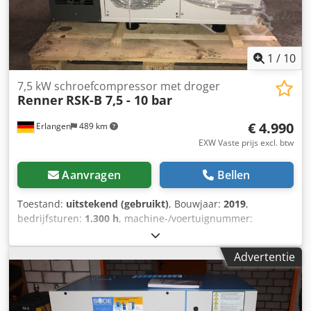
1
/
10
7,5 kW schroefcompressor met droger
Renner
RSK-B 7,5 - 10 bar
€ 4.990
Erlangen
489 km
EXW Vaste prijs excl. btw
Aanvragen
Bellen
Toestand:
uitstekend (gebruikt)
, Bouwjaar:
2019
,
bedrijfsturen:
1.300 h
, machine-/voertuignummer:
MA0012_SN938086
, RENNER RSK-B 7,5 – 10 bar
oliegeïnjecteerde schroefcompressor met geïntegreerde
Advertentie
koeldroger en tijdgestuurde condensaatafvoer.
Bedrijfsuren: 1300 uur De nieuwe compressor is op
voorraad en direct beschikbaar. Druk: 10 bar Nominaal
vermogen: 7,5 kW Volumestroom: 1,02 m³/min