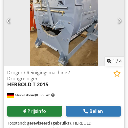
1
/
4
Droger / Reinigingsmachine /
Droogreiniger
HERBOLD
T 2015
Meckesheim
399 km
Prijsinfo
Bellen
Toestand:
gereviseerd (gebruikt)
, HERBOLD