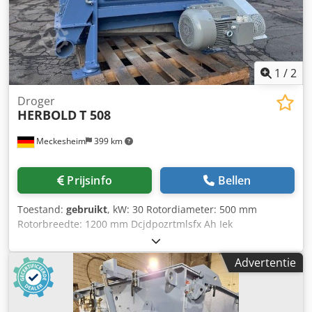
1
/
2
Droger
HERBOLD
T 508
Meckesheim
399 km
Prijsinfo
Bellen
Toestand:
gebruikt
, kW: 30 Rotordiameter: 500 mm
Rotorbreedte: 1200 mm Dcjdpozrtmlsfx Ah Iek
Advertentie