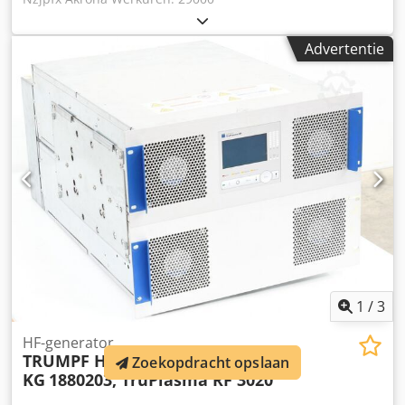
Advertentie
1
/
3
HF-generator
TRUMPF Hüttinger GmbH + Co.
Zoekopdracht opslaan
KG
1880203, TruPlasma RF 3020