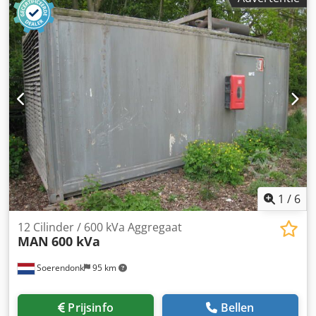
1
/
6
12 Cilinder / 600 kVa Aggregaat
MAN
600 kVa
Soerendonk
95 km
Prijsinfo
Bellen