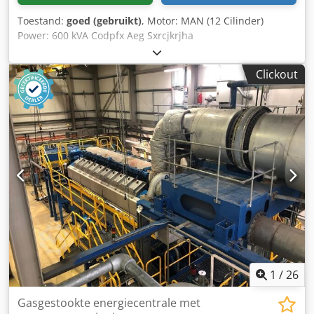
Toestand:
goed (gebruikt)
, Motor: MAN (12 Cilinder)
Power: 600 kVA Codpfx Aeg Sxrcjkrjha
Clickout
1
/
26
Gasgestookte energiecentrale met