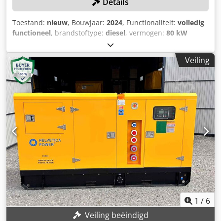
Details
Toestand:
nieuw
, Bouwjaar:
2024
, Functionaliteit:
volledig
functioneel
, brandstoftype:
diesel
, vermogen:
80 kW
(108,77 pk)
, totale lengte:
2.900 mm
, totale breedte:
1.150
mm
, totale hoogte:
1.600 mm
, toerental (max.):
1.500 rpm
,
Veiling
Geen minimum prijs – gegarandeerde verkoop tegen het
hoogste bod! Dieselgenerator, NIEUW! TECHNISCHE
GEGEVENS Aggregaat Model: HPYU04080 Nominaal
vermogen: 80 kW / 100 kVA Installatiehoogte: ≤ 1.000 m
Spanning: 400 V Stroom: 144,34 A Frequentie: 50 Hz
Toerental: 1.500 tpm Geluidsniveau LP7m: ≤ 68 dB
Brandstofverbruik bij 100% belasting: ≤ 205 g/kWh
Dieselmotor Fabrikant: Yunnei Euro5 Nominaal vermogen:
103 kW Motormodel: DEF47CZKA5 Aantal cilinders: 4
Cilinderdiameter x slag: 110 x 124 mm Cilinderinhoud: 4,7 l
Startsysteem: 24 V DC elektrische start Koeling:
watergekoeld Overlastcapaciteit: 110 %
Compressieverhouding: 17,2 ± 1 : 1 Toerental: 1.500 tpm
Generator Fabrikant: HELVETICA POWER Model: HP274C
1
/
6
Nominaal vermogen: 80 kW / 100 kVA Spanning: 230 V / 400
Veiling beëindigd
V Frequentie: 50 Hz Beschermingsklasse: IP23