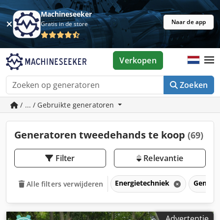
Machineseeker
Naar de app
Gratis in de store
Verkopen
Zoeken
/ ... / Gebruikte generatoren
Generatoren tweedehands te koop
(69)
Filter
Relevantie
Energietechniek
Genera
Alle filters verwijderen
Advertentie