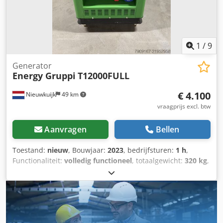
Thermisch vermogen: 17.500 kW - Bouwjaar: 2013 Cochran
economiser – eenheid voor warmte-terugwinning -
Thermisch vermogen: 2.719 kW - Bouwjaar: 2013.
1
/
9
Generator
Energy Gruppi
T12000FULL
€ 4.100
Nieuwkuijk
49 km
vraagprijs excl. btw
Aanvragen
Bellen
Toestand:
nieuw
, Bouwjaar:
2023
, bedrijfsturen:
1 h
,
Functionaliteit:
volledig functioneel
, totaalgewicht:
320 kg
,
brandstoftype:
diesel
, tankinhoud:
30 l
, kleur:
groen
,
uitgangsstroom:
39 A
, uitgangsspanning:
400 V
,
uitgangsfrequentie:
50 Hz
, type uitgangsstroom:
driefasig
,
nominaal vermogen:
9,9 kW (13,46 pk)
, nominaal
(schijnbaar) vermogen:
13 kVA
, continue vermogensafgifte: