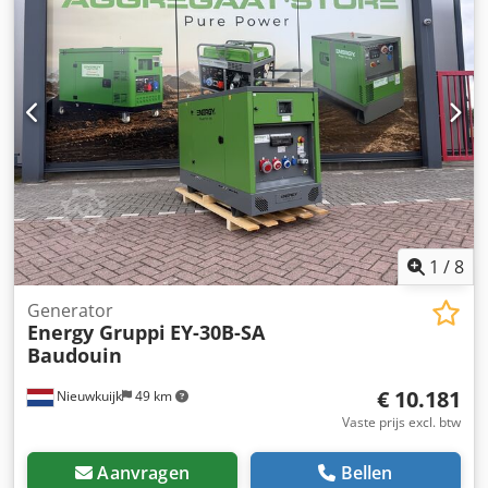
RCC-installatie, maar zonder regel- of stuurelektronica. De
generator is volledig gereviseerd, inclusief nieuwe
wikkelingen en keramische lagers. Bezichtigen ter plaatse
is mogelijk. Chsdszd Eiispfx Akroa
1
/
8
Generator
Energy Gruppi
EY-30B-SA
Baudouin
€ 10.181
Nieuwkuijk
49 km
Vaste prijs excl. btw
Aanvragen
Bellen