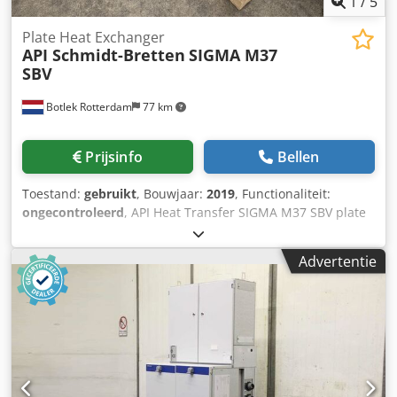
1
/
5
Plate Heat Exchanger
API Schmidt-Bretten
SIGMA M37
SBV
Botlek Rotterdam
77 km
Prijsinfo
Bellen
Toestand:
gebruikt
, Bouwjaar:
2019
, Functionaliteit:
ongecontroleerd
, API Heat Transfer SIGMA M37 SBV plate
heat exchanger in good industrial condition. Dsdjzrnfcepfx
Ac Ueck Specifications: Manufacturer: API Schmidt-Bretten
Advertentie
GmbH & Co. KG Brand: API Heat Transfer Model: SIGMA
M37 SBV Year of manufacture: 2019 Maximum operating
pressure: 10 bar Operating temperature: 0–120°C Heavy-
duty stainless steel plate heat exchanger Suitable for
industrial process applications Complete frame with plate
pack and tightening bolts The unit is offered as removed
from service. Sold as is, where is, without warranty.