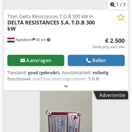
1
/
7
Titel: Delta Résistances T.D.B 300 kW In
DELTA RESISTANCES S.A.
T.D.B 300
kW
€ 2.500
Apeldoorn
45 km
Vaste prijs excl. btw
Aanvragen
Bellen
Toestand:
goed (gebruikt)
, Functionaliteit:
volledig
functioneel
, machine-/voertuignummer:
T.D.B
(Serienummer: F9902637)
, For sale: High-capacity
industrial load resistors manufactured by Delta
Advertentie
Résistances S.A. Technical specs per unit (from official
nameplate): - Power rating: 300 kW at 400 V - Current: 433
A - Resistance: 0.533 Ohms - Duty cycle: Permanent (PERM)
Ideally suited for heavy-duty industrial applications,
including generator load testing (load banks), emergency
power systems, motor braking cycles, and electrical