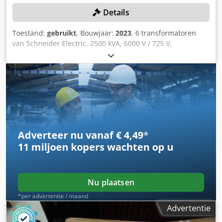
Details
Toestand:
gebruikt
, Bouwjaar:
2023
, 6 transformatoren
van Schneider Electric, 2500 kVA, 6000 V / 725 V,
oliegekoeld, ONAN, Dyn11, (ongebruikt, 2023) Schneider
Electric, driefasentransformator voor de stroomverdeling,
2500 kVA, oliegekoeld (ongebruikt, 2023) Nominaal
vermogen: 2500 kVA Dcedpfx Acezn Ra Io Uok Frequentie:
50 Hz Hoogspanning (primaire): 6000 V Laagspanning
(secundaire): 725 V Koelmethode: ONAN Vectorgroep:
Dyn11
Adverteer nu vanaf € 4,49
*
11 miljoen kopers
wachten op u
Nu plaatsen
*per advertentie / maand
Advertentie