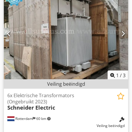
spanning: tot 24 kV -Nominale stroom: tot 630 A -
Technische gegevens: zie foto van het typeplaatje -
Afzonderlijke componenten: zie foto's -Aantal: 2
schakelinstallatieblokken beschikbaar Dcsdpfx Acshgw Srs
Ujk -Prijs: per stuk -Afmetingen: 850/755/H1995 mm -
Gewicht: 414 kg
1
/
3
Veiling beëindigd
6x Elektrische Transformators
(Ongebruikt 2023)
Schneider Electric
Rotterdam
60 km
Veiling beëindigd