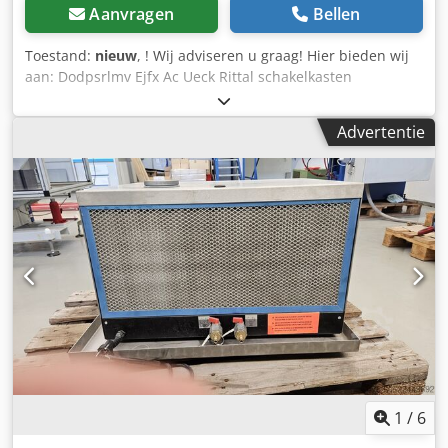
Aanvragen
Bellen
Toestand:
nieuw
, ! Wij adviseren u graag! Hier bieden wij
aan: Dodpsrlmv Ejfx Ac Ueck Rittal schakelkasten
AX1076.000 Afmetingen = 600x760x210mm
Advertentie
1
/
6