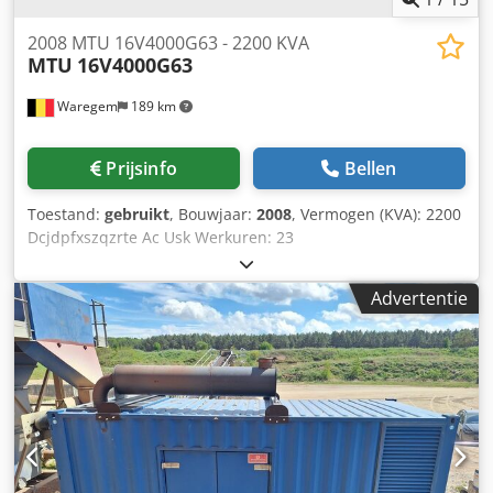
2008 MTU 16V4000G63 - 2200 KVA
MTU
16V4000G63
Waregem
189 km
Prijsinfo
Bellen
Toestand:
gebruikt
, Bouwjaar:
2008
, Vermogen (KVA): 2200
Dcjdpfxszqzrte Ac Usk Werkuren: 23
Advertentie