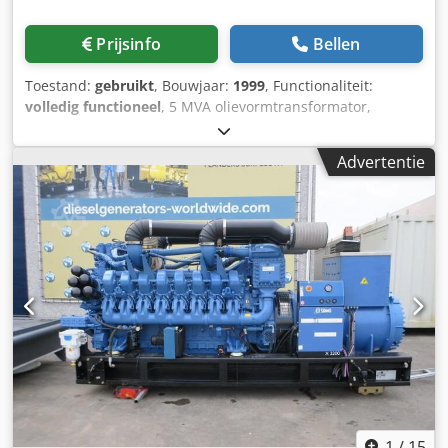
sectoren Lukas van Rossum
Prijsinfo
Bellen
Toestand:
gebruikt
, Bouwjaar:
1999
, Functionaliteit:
volledig functioneel
, 5 MVA olievormtransformator,
fabrikant Schneider, bouwjaar 1999, 20 +- 5 % / 10 kV,
schakelgroep Yy0, was tot 07/2026 in gebruik; voorzien van
Advertentie
expansievat, Buchholz-relais, luchtontvochtiger en
wijzerthermometer. Dcjdpfxozr Ur Ae Ac Ujk
1
/
15