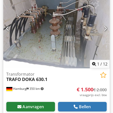
1
/
12
Transformator
TRAFO
DOKA 630.1
€ 1.500
Hamburg
350 km
€ 2.000
vraagprijs excl. btw
Aanvragen
Bellen