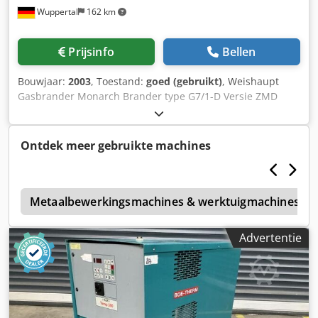
Wuppertal
162 km
Prijsinfo
Bellen
Bouwjaar:
2003
, Toestand:
goed (gebruikt)
, Weishaupt
Gasbrander Monarch Brander type G7/1-D Versie ZMD
Vermogen 300 - 1750 KW Dcsdpfemdpczox Ac Usk Inclusief
gasleiding ( gasfitting ) Brander was recent in bedrijf
Ontdek meer gebruikte machines
g
Metaalbewerkingsmachines & werktuigmachines
Advertentie