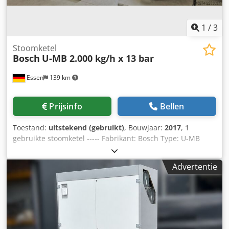
1
/
3
Stoomketel
Bosch
U-MB 2.000 kg/h x 13 bar
Essen
139 km
Prijsinfo
Bellen
Toestand:
uitstekend (gebruikt)
, Bouwjaar:
2017
, 1
gebruikte stoomketel ----- Fabrikant: Bosch Type: U-MB
2020 Vermogen: 2.000 kg/h Toelaatbare bedrijfsdruk: 13,0
bar Verhoogde testdruk: 24,1 bar Maximale temperatuur:
Advertentie
195°C Totaalvolume: 2.065 l Bouwjaar: 01 / 2017 CE-
markering: CE 0036 uitgerust met Weishaupt-gasbrander,
type WM-G20/3-A, 300-2.000 kW, uitvoering ZM-LN, 15-500
mbar, gasregelklep, aparte schakelkast, ketelregeling Loos-
Boiler-Control LBC, voedingswaterpomp, Eco type 1,
vermogen 89 kW, volume 41 liter, temperatuur 238°C,