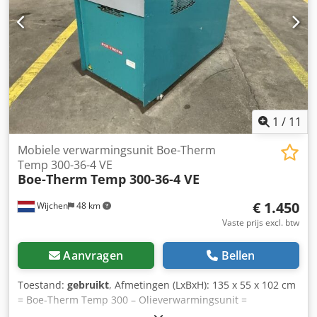
1
/
11
Mobiele verwarmingsunit Boe-Therm
Temp 300-36-4 VE
Boe-Therm
Temp 300-36-4 VE
€ 1.450
Wijchen
48 km
Vaste prijs excl. btw
Aanvragen
Bellen
Toestand:
gebruikt
, Afmetingen (LxBxH): 135 x 55 x 102 cm
= Boe-Therm Temp 300 – Olieverwarmingsunit =
Serienummer: 83054 Type: Temp 300-36-4 VE Algemene