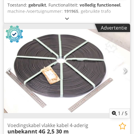
Toestand:
gebruikt
, Functionaliteit:
volledig functioneel
,
machine-/voertuignummer:
191965
, gebruikte trafo
Dsdpfxezckp Ts Ac Uock Demontage/transport door koper
Advertentie
1
/
5
Voedingskabel vlakke kabel 4-aderig
unbekannt
4G 2,5 30 m