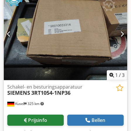
1
/
3
Schakel- en besturingsapparatuur
SIEMENS
3RT1054-1NP36
Kusel
325 km
Prijsinfo
Bellen