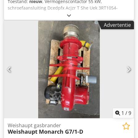
Toestand:
nieuw
, Vermogenscontactor 55 kW,
schroefaansluiting Dcedpfx Acjzr T She Uek 3RT1054-
1NP36 SIEMENS
Advertentie
1
/
9
Weishaupt gasbrander
Weishaupt
Monarch G7/1-D