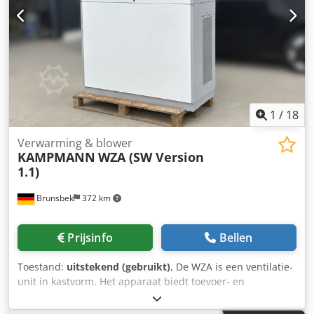
toelaatbare bedrijfsdruk 31 bar, test-overdruk 56 bar,
Dcjdpszltalofx Ac Uek en de aanwezige grove en fijne
appendages.
1
/
18
Verwarming & blower
KAMPMANN
WZA (SW Version
1.1)
Brunsbek
372 km
Prijsinfo
Bellen
Toestand:
uitstekend (gebruikt)
, De WZA is een ventilatie-
unit in kastvorm. Het apparaat biedt toevoer- en
afvoermogelijkheden, met geïntegreerde warmte- en
vochtafwisseling. De toevoer van buitenlucht geschiedt via