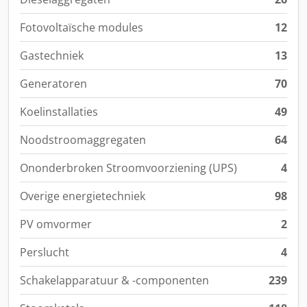
Fotovoltaïsche modules
12
Gastechniek
13
Generatoren
70
Koelinstallaties
49
Noodstroomaggregaten
64
Ononderbroken Stroomvoorziening (UPS)
4
Overige energietechniek
98
PV omvormer
2
Perslucht
4
Schakelapparatuur & -componenten
239