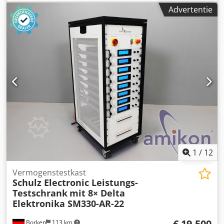
manufactured by Delta Résistances S.A. Technical specs
Advertentie
per unit: - Power rating: 250 kW at 400 V Dodpfx Aozl Elajc
Uock - Current: 360 A - Resistance: 0.64 Ohms Ideally
suited for heavy-duty applications, including generator
load testing (load banks), motor braking cycles, and
electrical discharge systems. Units carry the CE
certification mark. Logistics: Both units are securely packed
and stored together on 1 single pallet for easy transport.
Dimensions per unit are 240 cm (width) x 35 cm (depth) x
110 cm (height). Worldwide shipping can be arranged
upon request. Inspection available by appointment.
1
/
12
Vermogenstestkast
Schulz Electronic Leistungs-
Testschrank
mit 8× Delta
Elektronika SM330-AR-22
€ 19.500
Borken
113 km