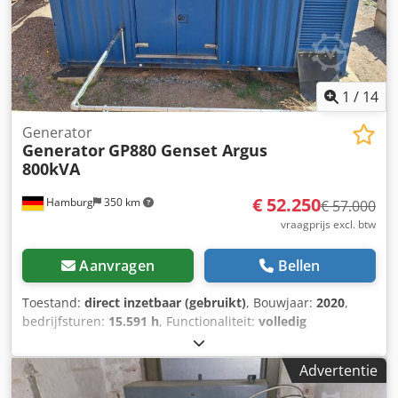
1
/
14
Generator
Generator
GP880 Genset Argus
800kVA
€ 52.250
Hamburg
350 km
€ 57.000
vraagprijs excl. btw
Aanvragen
Bellen
Toestand:
direct inzetbaar (gebruikt)
, Bouwjaar:
2020
,
bedrijfsturen:
15.591 h
, Functionaliteit:
volledig
functioneel
, machine-/voertuignummer:
232346
,
totaalgewicht:
12.125 kg
, brandstoftype:
diesel
, 880 kVA
Advertentie
generator Dedpfjzckwkjx Ac Ujck