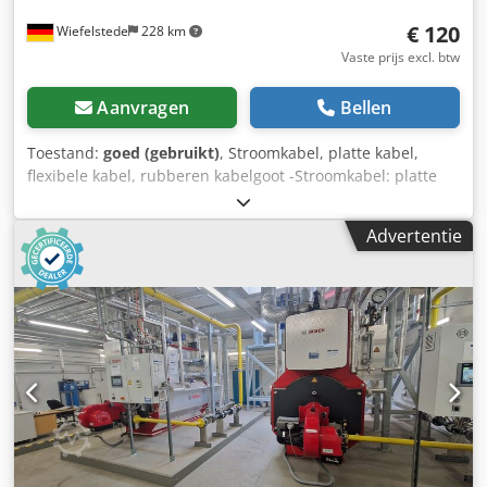
€ 120
Wiefelstede
228 km
Vaste prijs excl. btw
Aanvragen
Bellen
Toestand:
goed (gebruikt)
, Stroomkabel, platte kabel,
flexibele kabel, rubberen kabelgoot -Stroomkabel: platte
kabel, flexibele kabel, 4-aderig -Type: 4G 2,5 Dcjdpfx
Aozmtw Tjc Uek -Lengte: 30 m -Transportafmeting: rol, Ø
Advertentie
565 x 25 mm -Gewicht: 8,4 kg