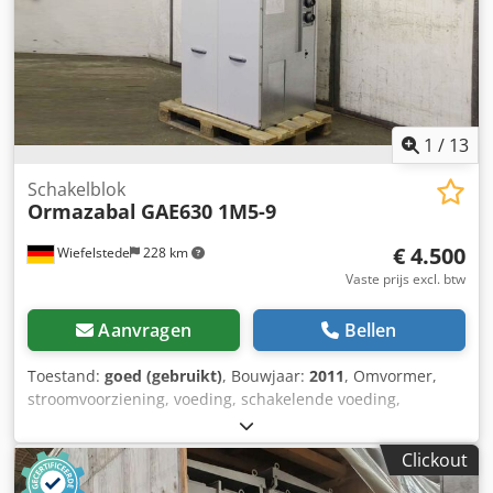
Delivery terms: EXW Rotterdam, The Netherlands, loaded
onto your truck. Inspection is possible by appointment.
1
/
13
Schakelblok
Ormazabal
GAE630 1M5-9
€ 4.500
Wiefelstede
228 km
Vaste prijs excl. btw
Aanvragen
Bellen
Toestand:
goed (gebruikt)
, Bouwjaar:
2011
, Omvormer,
stroomvoorziening, voeding, schakelende voeding,
middenspanningsschakelinrichting, schakelapparaat,
middenspanningsschakelapparaat, schakelinstallatieblok,
Clickout
secundaire schakelinrichting -Fabrikant: Ormazabal,
schakelinstallatieblok type GAE630 1M5-9 -Nominale