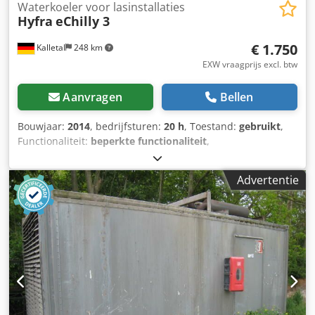
Waterkoeler voor lasinstallaties
Hyfra
eChilly 3
€ 1.750
Kalletal
248 km
EXW vraagprijs excl. btw
Aanvragen
Bellen
Bouwjaar:
2014
, bedrijfsturen:
20 h
, Toestand:
gebruikt
,
Functionaliteit:
beperkte functionaliteit
,
machine-/voertuignummer:
14040753
, Hyfra waterkoeler
eChilly 2 – industriële koelmachine voor lasapparatuur Te
Advertentie
koop aangeboden: een krachtige Hyfra waterkoeler, type
eChilly 2, in goede staat. Het apparaat is in Duitsland
vervaardigd en is ontworpen voor betrouwbaar, continu
gebruik in de industrie. Dcjdezqdu Rspfx Ac Usk De
waterkoeler is ideaal geschikt voor het koelen van
weerstandslasmachines, laserlassystemen en andere
watergekoelde productiemachines. Hij overtuigt door zijn
hoge koelcapaciteit, robuuste constructie en betrouwbare
werking, zelfs bij hoge omgevingstemperaturen.