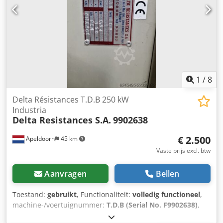
discharge systems. Units carry the CE certification mark.
Logistics: Dcodpszl Eprjfx Ac Uek Both units are securely
packed and stored together on 1 single pallet for easy
transport. Dimensions per unit are 240 cm (width) x 35 cm
(depth) x 110 cm (height). Worldwide shipping can be
arranged upon request. Inspection available by
appointment.
1
/
8
Delta Résistances T.D.B 250 kW
Industria
Delta Resistances S.A.
9902638
€ 2.500
Apeldoorn
45 km
Vaste prijs excl. btw
Aanvragen
Bellen
Toestand:
gebruikt
, Functionaliteit:
volledig functioneel
,
machine-/voertuignummer:
T.D.B (Serial No. F9902638)
,
For sale: A high-capacity industrial load resistors