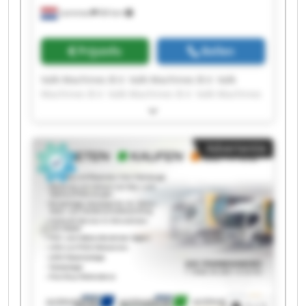
Lemmer
84 km
Prijsinfo
Bellen
Valk Machines B.V. Valk Machines B.V. Valk
Machines B.V. Valk Machines B.V. Valk Machines
B.V. Valk Machines B.V. Valk Machines B.V. Valk
Machines B.V. Valk Machines B.V. Valk Machines
B.V. Valk Machines B.V. Valk Machines B.V. Valk
Advertentie
Machines B.V. Valk Machines B.V. Valk Machines
B.V. Valk Machines B.V. Valk Machines B.V. Valk
Machines B.V. Valk Machines B.V. Valk Machines
B.V.