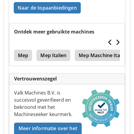
Naar de topaanbiedingen
Ontdek meer gebruikte machines
dai
Mep
Mep Italien
Mep Maschine Italien
Vertrouwenszegel
Valk Machines B.V. is
succesvol geverifieerd en
bekroond met het
Machineseeker keurmerk.
Meer informatie over het