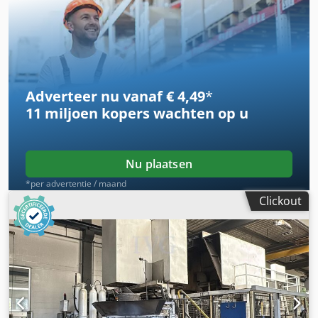
verwarmingsvermogen: 45 kW, diameter: 1.320 mm,
hoogte: 1.500 mm, gietautomatisering, spuitapparaat
WOLLIN LSC1, bouwjaar: 2014, serienummer: 1009
Dcjdozhaykspfx Aclok
Adverteer nu vanaf € 4,49
*
11 miljoen kopers
wachten op u
Nu plaatsen
*per advertentie / maand
Clickout