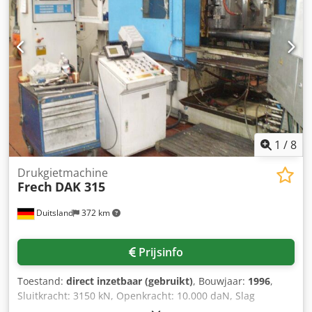
1
/
8
Drukgietmachine
Frech
DAK 315
Duitsland
372 km
Prijsinfo
Toestand:
direct inzetbaar (gebruikt)
, Bouwjaar:
1996
,
Sluitkracht: 3150 kN, Openkracht: 10.000 daN, Slag
sluiting: 500 mm, Uitwerpkracht/ Trekterugkracht: 159 / 82