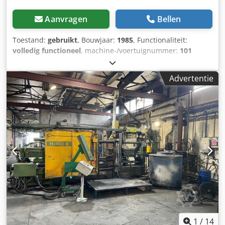
Aanvragen
Bellen
Toestand:
gebruikt
, Bouwjaar:
1985
, Functionaliteit:
volledig functioneel
, machine-/voertuignummer:
101
125664
, totale breedte:
3.100 mm
, totale lengte:
10.000
mm
, ingangsspanning:
380 V
, totaalgewicht:
40.000 kg
, •
Advertentie
Buhler 840T Dedjzabp Sjpfx Acljck • Serienummer 101
125664 • Bouwjaar 1985 • Gerenoveerd en geïnstalleerd in
2016 door PVM in Duitsland. • Werkt op 3-fase 380V •
Originele Intercirc-machine met bedrading en
handleidingen • Voorzien van nieuw bedieningspaneel in
2016. • Nieuwe pomp gemonteerd in 2025 • Gewicht circa
40T • Lengte 10 meter / breedte 3,1 meter / hoogte 2,8
meter • Elektrische Morgan oven 72kW • Colosio
automatische lepelinstallatie. Werkende machine voor het
produceren van aluminium componenten tot 6kg
gietgewicht, recent nog in gebruik april 2026. Koper
verantwoordelijk voor demontage, verplaatsing en
transport.
1
/
14