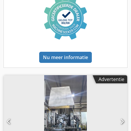
Serienummer: 10499123 Matrijshoogte: 360 - 900 mm
Matrijsopeningsslag: 800 mm Dsdpfx Acsynhzkjlock Max.
oppervlakdruk: 100 N/mm² Min. opspanmaten: 620 x 620
mm Vrije kolomafstand: 780 x 780 mm Koldiameter: 150
mm Uitwerperuitslag: 175 mm Uitwerpkracht: 150 kN Max.
sluitkracht: 6615 kN Cycletijd: 30 s Gietzuigersnelheid: 5,0
m/s Incl. matrijssproei-installatie Gerlieva GS 1000/1400Z
Incl. warmhoudoven Westomat ProDos DPC 900kg Incl.
uitname-robot ABB IRB4400
Nu meer informatie
Advertentie