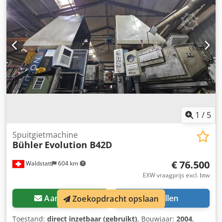
ingangsfrequentie:
50 Hz
, Horizontale drukgietmachine
Fabrikant: Bühler, Type: SC D/42, Bouwjaar: 1998,
Serienummer: 10298440 Matrijshoogte: 300 - 750 mm
Matrijsopeningsslag: 640 mm Max. oppervlaktepersdruk:
100 N/mm² Min. opspanmaten: 500 x 500 mm Vrije
kolomafstand: 640 x 640 mm Kolomdiameter: 125 mm
Uitwerperslag: 145 mm Uitwerpkracht: 150 kN Max.
sluitkracht: 4200 kN Cycletijd: 30 s Gietzuigersnelheid: 5,0
m/s Incl. matrijssproei-installatie Gerlieva GS 1200/1400Z
Incl. warmhoudoven Westomat ProDos DPC 900kg Incl.
uitname-robot ABB BUHL ROB 46002004 Dcedpfoyngyfjx
1
/
5
Aclok
Spuitgietmachine
Bühler
Evolution B42D
€ 76.500
Waldstatt
604 km
EXW vraagprijs excl. btw
Aanvragen
Bellen
Zoekopdracht opslaan
Toestand:
direct inzetbaar (gebruikt)
, Bouwjaar:
2004
,