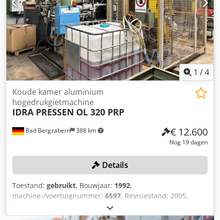
1
/
4
Koude kamer aluminium
hogedrukgietmachine
IDRA PRESSEN
OL 320 PRP
€ 12.600
Bad Bergzabern
388 km
Nog 19 dagen
Details
Toestand:
gebruikt
, Bouwjaar:
1992
,
machine-/voertuignummer:
6597
, Revisiestand: 2005,
sluitkracht: 320 ton, smelt- en warmhoudoven DOGUS
MACHINE EMHF-300/45, bouwjaar: 2020,