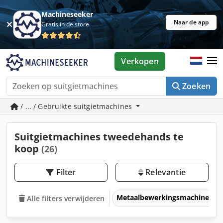
Machineseeker
Naar de app
Gratis in de store
Verkopen
Zoeken
/ ... / Gebruikte suitgietmachines
Suitgietmachines tweedehands te
koop
(26)
Filter
Relevantie
Metaalbewerkingsmachines &
Alle filters verwijderen