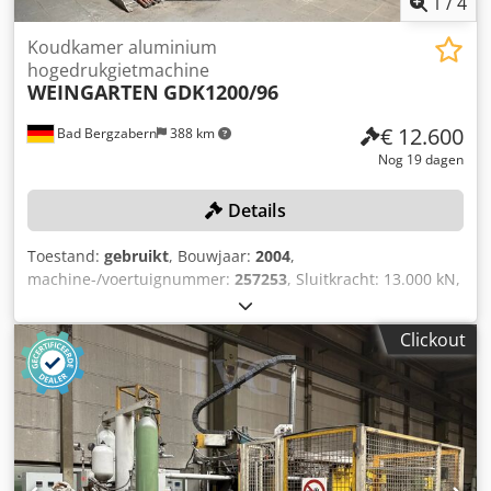
1
/
4
Koudkamer aluminium
hogedrukgietmachine
WEINGARTEN
GDK1200/96
€ 12.600
Bad Bergzabern
388 km
Nog 19 dagen
Details
Toestand:
gebruikt
, Bouwjaar:
2004
,
machine-/voertuignummer:
257253
, Sluitkracht: 13.000 kN,
totaalgewicht: 69.000 kg, met spuitapparaat WOLLIN,
ontbraampers REIS TKP3, serienummer: 181013, bouwjaar:
Clickout
2004, gewicht: 680 kg, industriële robot REIS V60,
serienummer: 541010, bouwjaar: 2004, machinegewicht:
1.950 kg, smelt- en warmhoudoven STRIKO WESTOFEN
W1200SL Pro Dose, bouwjaar: 2004, serienummer: 7961,
oveninhoud: 970 dm³, leeggewicht: 3.100 kg,
verwarmingsvermogen: 22 kW, machine buiten bedrijf,
niet operationeel. Dodszhaydspfx Aclock