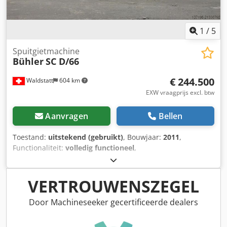
1
/
5
Spuitgietmachine
Bühler
SC D/66
€ 244.500
Waldstatt
604 km
EXW vraagprijs excl. btw
Aanvragen
Bellen
Toestand:
uitstekend (gebruikt)
, Bouwjaar:
2011
,
Functionaliteit:
volledig functioneel
,
machine-/voertuignummer:
10499123
, vrije ruimte tussen
de kolommen:
780 mm
, kolomdiameter:
150 mm
,
uitwerpkracht:
225.000 N
, uitwerpslag:
175 mm
,
VERTROUWENSZEGEL
malhoogte (min.):
360 mm
, type ingangsstroom:
driefasig
,
ingangsspanning:
400 V
, klemmkracht:
6.615 kN
,
Door Machineseeker gecertificeerde dealers
ingangsfrequentie:
50 Hz
, Horizontale drukkergietmachine
Fabrikant: Bühler, Type: GKS EVO B66D, Bouwjaar: 2011