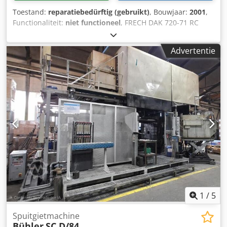
Machinebesturing DATADIALOG – RC 5.1.5
Toestand:
reparatiebedürftig (gebruikt)
, Bouwjaar:
2001
,
Onderhoudspakket voordeel 5.6.1 Kabellengten 6.1.3.1
Functionaliteit:
niet functioneel
, FRECH DAK 720-71 RC
Bedrade signaalkoppeling voor afname-unit DISPO10 6.1.4
spuitgietmachine, gebruikt. Machinenummer 440403,
Seriële koppeling voor 4 verwarmings-/koelcircuits 6.1.5
sluitkracht 8000 kN, sluitingsslag 825 mm, uitwerpdruk 364
Aansluiting voor vacuümapparaat 6.3.1.1
Advertentie
kN, uitwerpslag 180 mm, matrijshoogte 350 tot 1000 mm,
Bedieningspaneel met visualisatie aan draagarm 6.5.2
opspanplaten 1300 x 1300 mm, kolomafstand 825 mm,
RSD-uitrustingspakket met switch 7.2.1.2 Spraymotion 411
kolomdiameter 180 mm, injectiekracht max. 713 kN,
E met servoaandrijving 7.2.10 Uitgebreid sproeiprogramma
injectieslag 600 mm, injectiezuigerdiameter 70 tot 120 mm,
7.3.1 Lossingsmiddelcontainer TD 20 7.4.0.1 Sproeibalk CR
gietvolume 1539 tot 4523 cm³, bedrijfsdruk 160 bar,
155
aandrijfmotor 45 kW, met doseeroven MELTEC AVDF
1200/5000, bouwjaar 2017, serienummer niet vermeld,
systeem als donor voor reserveonderdelen. Technische
gegevens: afmetingen (l x b x h) ca. 8000 x 7500 x 3500
mm, gewicht ca. 36000 kg, bouwjaar 2001. Dodpfxswc Tdzo
Acleck
1
/
5
Spuitgietmachine
Bühler
SC D/84