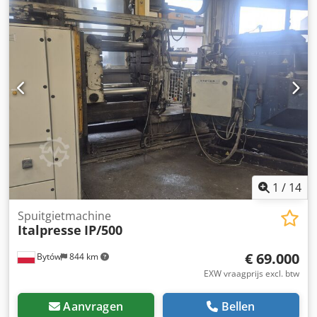
22 kW, handling-robot SPESIMA Gripmat 2, bouwjaar: 2008,
serienummer: 210430, machinegewicht: 1.400 kg,
gietautomatisering, sproei-unit,
scharnierkettingtransporteur, lengte: ca. 350 cm,
transportbreedte: ca. 100 cm, beschermingsomhulling,
besturing, machineplatform, gietaggregaat defect
Dodpfxezhax Ho Acleck
1
/
14
Spuitgietmachine
Italpresse
IP/500
€ 69.000
Bytów
844 km
EXW vraagprijs excl. btw
Aanvragen
Bellen