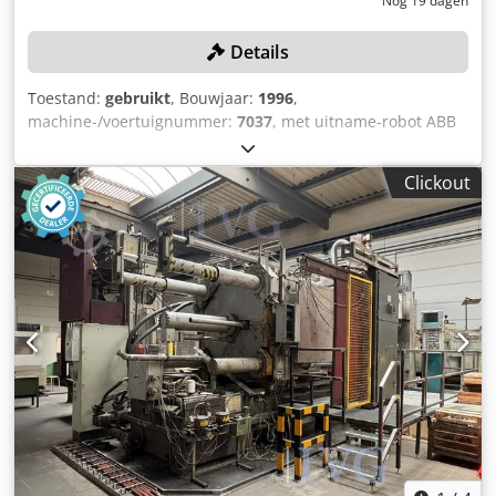
Nog 19 dagen
Details
Toestand:
gebruikt
, Bouwjaar:
1996
,
machine-/voertuignummer:
7037
, met uitname-robot ABB
IRB6400F, bouwjaar: 1997, serienummer: 1318,
inventarisnummer: 073005700, WOLLIN sproeiapparaat,
Clickout
gietautomatisering, besturing, touchbedieningspaneel,
koelbak, machinepodium, bandtransporteur, 1 ABB
industriële robot als onderdelenleverancier Dodpfezhax
Tex Acljck