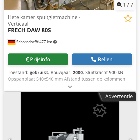
1
/
7
Hete kamer spuitgietmachine -
Verticaal
FRECH
DAW 80S
Schorndorf
477 km
Prijsinfo
Bellen
Toestand:
gebruikt
, Bouwjaar:
2000
, Sluitkracht 900 kN
Opspanplaat 540x540 mm Afstand tussen de kolommen
350x350 mm Machinegewicht ca. 5,5 t Sluitslag 280 mm
Uitwerpkracht 60 kN Uitwerperslag 70 mm Matrijshoogte
Advertentie
160-400 mm Kolomdiameter 65 mm Gietkracht 75 kN
Gietslag 130 mm Gietzuigerdiameter 50, 55, 60 mm
Gietvolume (DIN 24480) 119, 163, 214 cm³ Specifieke
gietdruk 380, 315, 265 kp/cm² Corresponderend
scheidingsvlak 236, 285, 340 cm² Terugloopslag 150 mm
Volledig gereviseerde hogedrukgietmachine DAW 80 GO
met DataLogic-besturing, geschikt voor gebruik met