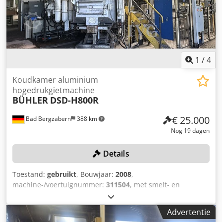
1
/
4
Koudkamer aluminium
hogedrukgietmachine
BÜHLER
DSD-H800R
€ 25.000
Bad Bergzabern
388 km
Nog 19 dagen
Details
Toestand:
gebruikt
, Bouwjaar:
2008
,
machine-/voertuignummer:
311504
, met smelt- en
warmhoudoven STRIKO WESTOFEN W900SL Prodos XP,
bouwjaar: 2008, serienummer: 10406, ovenruimte-inhoud:
Advertentie
8290 dm³, leeggewicht: 3.200 kg, verwarmingsvermogen: