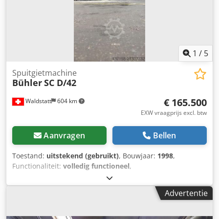
1
/
5
Spuitgietmachine
Bühler
SC D/42
€ 165.500
Waldstatt
604 km
EXW vraagprijs excl. btw
Aanvragen
Bellen
Toestand:
uitstekend (gebruikt)
, Bouwjaar:
1998
,
Functionaliteit:
volledig functioneel
,
machine-/voertuignummer:
10298440
, vrije ruimte tussen
de kolommen:
640 mm
, kolomdiameter:
125 mm
,
Advertentie
uitwerpkracht:
150.000 N
, uitwerpslag:
145 mm
,
malhoogte (min.):
300 mm
, type ingangsstroom:
driefasig
,
ingangsspanning:
400 V
, klemmkracht:
4.200 kN
,