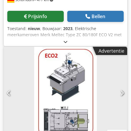
Prijsinfo
Bellen
Toestand:
nieuw
, Bouwjaar:
2023
, Elektrische
meerkameroven Merk Meltec Type ZC 80/180F ECO V2 met
nieuwe roestvrijstalen smeltkroes, geïsoleerde deksel en
onderstel. Dodpfxsy E Tyhe Acleck Kroezeninhoud: 820,0
Advertentie
kg/Zn Smeltcapaciteit: 180,0 kg/Zn/u Aansluitwaarde: 27,0
kW Type: ZC 80/180 F ECO V2 De EcoMelTec oven
combineert de voordelen van de beproefde meerkamer-
warmhoud- en smeltoven met vele nieuw ontwikkelde
functies en energiebesparingen: - Goed toegankelijk voor
reiniging dankzij flexibel monteerbare klapdeksel - Nieuw
pompontwerp maakt langere reinigingsintervallen mogelijk
- Aflegruimte voor slakkenbak – vereenvoudigt de reiniging
van het smeltbad - Symmetrisch ovendesign – geen
links/rechts uitvoering nodig Geschikt voor DAW 80F /
W80Zn Een ovenschakelkast kan op verzoek worden
meegeleverd.