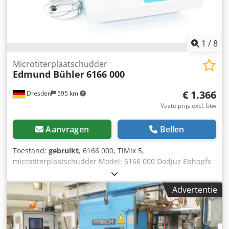
1
/
8
Microtiterplaatschudder
Edmund Bühler
6166 000
€ 1.366
Dresden
595 km
Vaste prijs excl. btw
Aanvragen
Bellen
Toestand:
gebruikt
, 6166 000, TiMix 5,
microtiterplaatschudder Model: 6166 000 Dodjuz Ebhopfx
Aclock Type: TiMix5 Conditie: Gebruikt
Advertentie