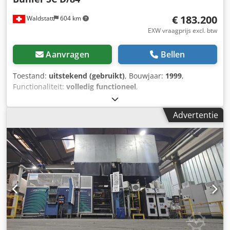
€ 183.200
Waldstatt
604 km
EXW vraagprijs excl. btw
Aanvragen
Bellen
Toestand:
uitstekend (gebruikt)
, Bouwjaar:
1999
,
Functionaliteit:
volledig functioneel
,
machine-/voertuignummer:
10306675
, type ingangsstroom:
driefasig
, ingangsspanning:
400 V
, klemmkracht:
8.400 kN
,
Advertentie
ingangsfrequentie:
50 Hz
, Horizontale hogedruk
gietmachine Fabrikant: Bühler, Type: SC D/84, Bouwjaar:
1999 Serienummer: 10306675 max. sluitkracht 8400 kN
Cycletijd 30 s Gietzuigersnelheid 5,0 m/s Dcjdpfsynh Dlex
Aclek Incl. vormspuitinstallatie Gerlieva GS 1200/1400Z
Incl. warmhoudoven Westomat W900SLDG 900kg Incl.
uitneemrobot ABB IRS5 45kg