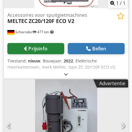
1
/
1
Accessoires voor spuitgietmachines
MELTEC
ZC20/120F ECO V2
Schorndorf
477 km
Prijsinfo
Bellen
Toestand:
nieuw
, Bouwjaar:
2022
, Elektrische
meerkameroven, merk Meltec, type ZC 20/120F ECO V2,
uitgerust met een nieuwe roestvrijstalen smeltkroes,
geïsoleerde kroesafdekking en onderstel. Kroescapaciteit:
Advertentie
420,0 kg zink Smeltcapaciteit: 120,0 kg zink/uur
Aansluitwaarde: 21,5 kW Type: ZC 20/120 F ECO V2 De
EcoMelTec oven combineert de voordelen van de
beproefde meerkamer-houd- en smeltoven met vele nieuw
ontwikkelde functies en energiebesparingsmogelijkheden:
- Goede toegankelijkheid voor reiniging dankzij flexibel
monteerbare scharnierdeksels - Nieuw pompdesign zorgt
voor langere reinigingsintervallen - Legplank voor