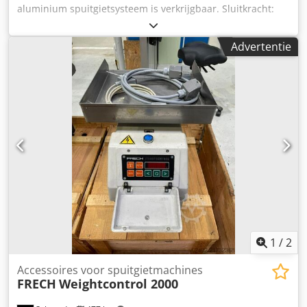
/ 50Hz (3-fase) - Vermogen: 11 kVA / 16 A (ca. 8 kW actief
aluminium spuitgietsysteem is verkrijgbaar. Sluitkracht:
vermogen) - Max. temperatuur: 1.450°C - Gietdruk: tot 2,0
2200kN, openingskracht: 71kN, max. openingsslag:
bar - Conditie: Uitstekende staat, volledig functioneel,
430mm, sluiting matrijs: dubbele knevelhefboom,
schone gietunit en overzichtelijke bedieningselementen.
Advertentie
drukkamer: koude kamer, positie: horizontaal. Vulzuiger
VPC 066
diameter min./max.: 40mm/70mm, vulvolume drukkamer
min./max.: 293cm³/898cm³, gietdruk: 1990bar,
straaloppervlak min./max.: 110cm²/338cm², vermogen: 780
cycli/u. Spanplaatafmetingen X/Y: 755mm/755mm,
kolomafstand: 500mm/500mm, matrijshoogte min./max.:
250mm/600mm, min. matrijsafmetingen X/Y:
296mm/296mm. Inclusief kroesoven, uitblaasapparaat,
automatische doseereenheid en 4x schakelkast.
Documentatie beschikbaar. Dsdpfx Aceucfwpoljck
1
/
2
Accessoires voor spuitgietmachines
FRECH
Weightcontrol 2000