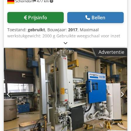
Schorndorf
477 km
Prijsinfo
Bellen
Toestand:
gebruikt
, Bouwjaar:
2017
, Maximaal
werkstukgewicht: 2000 g Gebruikte weegschaal voor inzet
bij spuitgietmachines tot een stukgewicht van 2000 g.
Afgebouwd uit lopende productie. Dodsy Diauspfx Acljck
Advertentie
Het apparaat is door de fabrikant gecontroleerd en
gereviseerd.