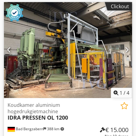
Clickout
1
/
4
Koudkamer aluminium
hogedrukgietmachine
IDRA PRESSEN
OL 1200
€ 15.000
Bad Bergzabern
388 km