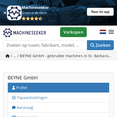
Machineseeker
Naar de app
Gratis in de store
Verkopen
Zoeken
/ ... / BEYNE GmbH - gebruikte machines in St. Barbara im 
BEYNE GmbH
Profiel
Topaanbiedingen
Aanvraag