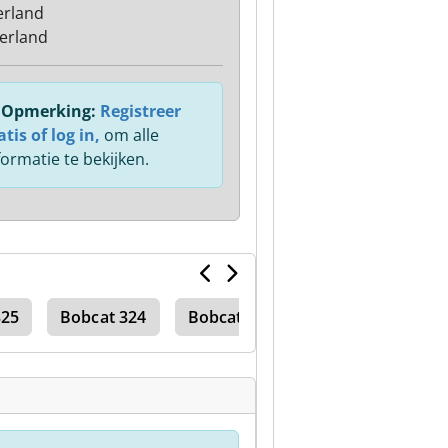
rland
erland
Opmerking:
Registreer
atis of log in,
om alle
formatie te bekijken.
325
Bobcat 324
Bobcat 323