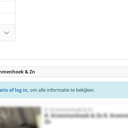
ommenhoek & Zn
tis of log in,
om alle informatie te bekijken.
R. Krommenhoek & Zn
R. Krommenhoek & Zn
R. Krom
Zn