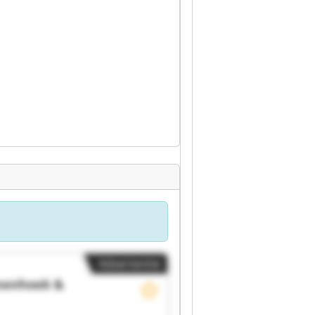
Advertentie
menhoek &