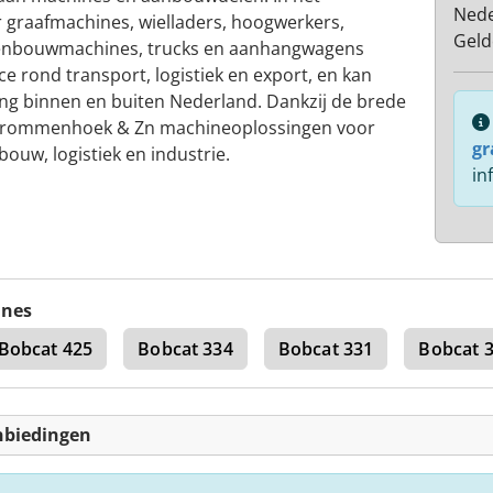
Nede
graafmachines, wielladers, hoogwerkers,
Geld
wegenbouwmachines, trucks en aanhangwagens
ice rond transport, logistiek en export, en kan
ng binnen en buiten Nederland. Dankzij de brede
. Krommenhoek & Zn machineoplossingen voor
gr
ouw, logistiek en industrie.
in
ines
Bobcat 425
Bobcat 334
Bobcat 331
Bobcat 
nbiedingen