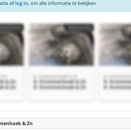
tis of log in,
om alle informatie te bekijken.
Advertentie
Advertentie
& Zn
R. Krommenhoek & Zn
R. Krommenh
k & Zn
R. Krommenhoek & Zn
R. Kromme
k & Zn
R. Krommenhoek & Zn
R. Kromme
mmenhoek & Zn