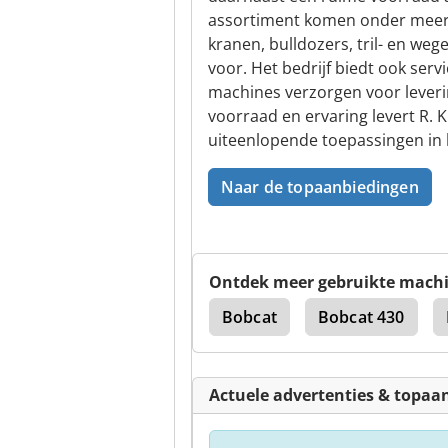
assortiment komen onder meer 
kranen, bulldozers, tril- en 
voor. Het bedrijf biedt ook serv
machines verzorgen voor leveri
voorraad en ervaring levert R
uiteenlopende toepassingen in b
Naar de topaanbiedingen
Ontdek meer gebruikte mach
cat 322
Bobcat 435
Bobcat
Bobcat 430
Actuele advertenties & topaa