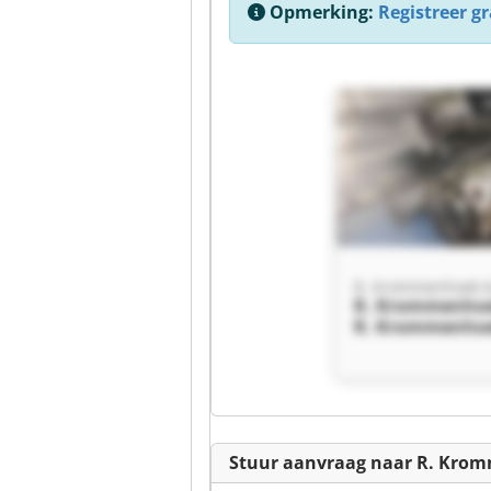
Opmerking:
Registreer gra
R. Krommenhoek 
R. Krommenhoe
R. Krommenhoe
Stuur aanvraag naar R. Kro