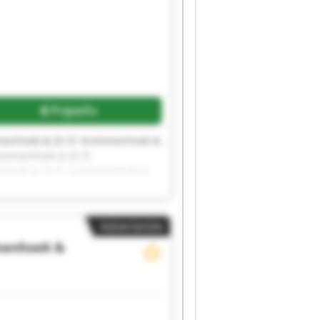
Vraag meer foto's aan
Prijsinfo
mmenhoek & Zn R. Krommenhoek &
ommenhoek & Zn R.
nhoek & Zn R. Krommenhoek &
Advertentie
menhoek &